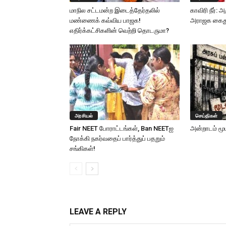
மாநில சட்டமன்ற இடைத்தேர்தலில்
காவிரி நீர்: 
மண்ணைக் கவ்விய பாஜக!
அராஜக கைது
எதிர்க்கட்சிகளின் வெற்றி தொடருமா?
அரசியல்
செய்திகள்
Fair NEET போராட்டங்கள், Ban NEETஐ
அன்றாடம் மூட
நோக்கி நகர்வதைப் பார்த்துப் பதறும்
சங்கிகள்!
LEAVE A REPLY