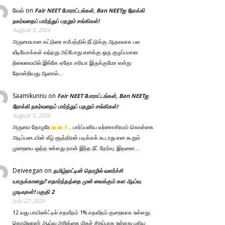
வேல்
on
Fair NEET போராட்டங்கள், Ban NEETஐ நோக்கி
நகர்வதைப் பார்த்துப் பதறும் சங்கிகள்!
August 5, 2026
அருமையான கட்டுரை சமீபத்தில் நீட்டுக்கு ஆதரவாக பல
வீடியோக்கள் வந்தது அப்போது எனக்கு ஒரு குழப்பமான
நிலைமையில் இங்கே ஏதோ சரியா இருக்குமோ என்று
தோன்றியது ஆனால்…
Saamikunnu
on
Fair NEET போராட்டங்கள், Ban NEETஐ
நோக்கி நகர்வதைப் பார்த்துப் பதறும் சங்கிகள்!
August 5, 2026
அருமை தோழரே
.. பார்ப்பனிய வர்ணாசிரமம் கொள்கை
அடிப்படையின் கீழ் சூத்திரன் படிக்கக் கூடாது என கூறும்
முறையை ஒத்த உள்ளது தான் இந்த நீட் தேர்வு. இதனை…
Deiveegan
on
தமிழ்நாட்டின் தொழில் வளர்ச்சி
யாருக்கானது? எதார்த்தத்தை முன் வைக்கும் கள ஆய்வு
முடிவுகள்! பகுதி 2
July 27, 2026
12 வது பாயிண்ட்டில் சதவீதம் 1% சதவீதம் குறைவாக உள்ளது.
தொழிலாளர் ஆய்வு அறிக்கை மிகச் சிறப்பாக உள்ளது புதிய