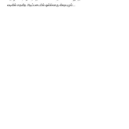
வடிவில் சதவீத அடிப்படையில் ஒவ்வொரு விஷயமும்…