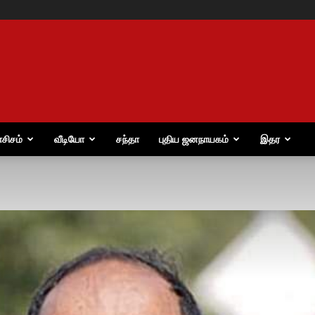
ாசிசம்
வீடியோ
சந்தா
புதிய ஜனநாயகம்
இதர