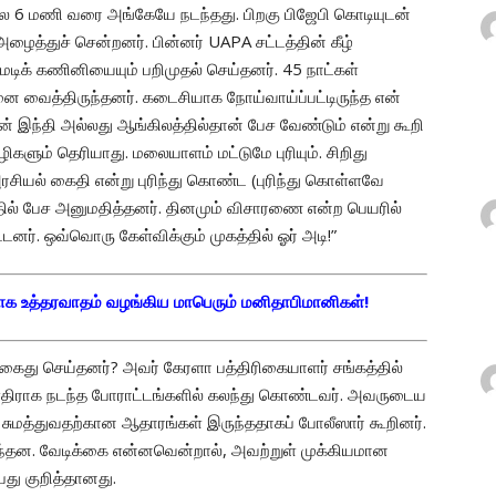
 6 மணி வரை அங்கேயே நடந்தது. பிறகு பிஜேபி கொடியுடன்
ழைத்துச் சென்றனர். பின்னர் UAPA சட்டத்தின் கீழ்
ிக் கணினியையும் பறிமுதல் செய்தனர். 45 நாட்கள்
்னை வைத்திருந்தனர். கடைசியாக நோய்வாய்ப்பட்டிருந்த என்
் இந்தி அல்லது ஆங்கிலத்தில்தான் பேச வேண்டும் என்று கூறி
களும் தெரியாது. மலையாளம் மட்டுமே புரியும். சிறிது
அரசியல் கைதி என்று புரிந்து கொண்ட (புரிந்து கொள்ளவே
ில் பேச அனுமதித்தனர். தினமும் விசாரணை என்ற பெயரில்
டனர். ஒவ்வொரு கேள்விக்கும் முகத்தில் ஓர் அடி!”
்காக உத்தரவாதம் வழங்கிய மாபெரும் மனிதாபிமானிகள்!
ஸ் கைது செய்தனர்? அவர் கேரளா பத்திரிகையாளர் சங்கத்தில்
ு எதிராக நடந்த போராட்டங்களில் கலந்து கொண்டவர். அவருடைய
் சுமத்துவதற்கான ஆதாரங்கள் இருந்ததாகப் போலீஸார் கூறினர்.
்தன. வேடிக்கை என்னவென்றால், அவற்றுள் முக்கியமான
பது குறித்தானது.