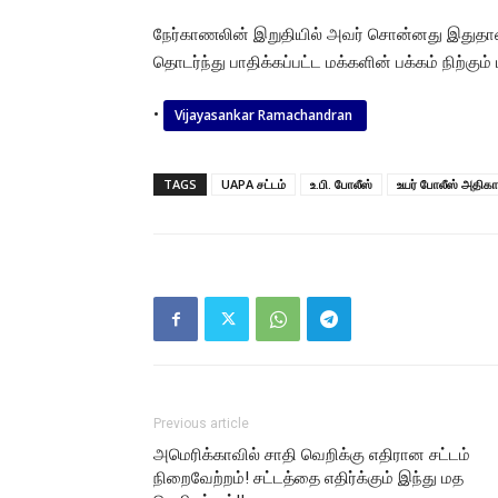
நேர்காணலின் இறுதியில் அவர் சொன்னது இதுதான்
தொடர்ந்து பாதிக்கப்பட்ட மக்களின் பக்கம் நிற்க
•
Vijayasankar Ramachandran
TAGS
UAPA சட்டம்
உ.பி. போலீஸ்
உயர் போலீஸ் அதிகா
Previous article
அமெரிக்காவில் சாதி வெறிக்கு எதிரான சட்டம்
நிறைவேற்றம்! சட்டத்தை எதிர்க்கும் இந்து மத