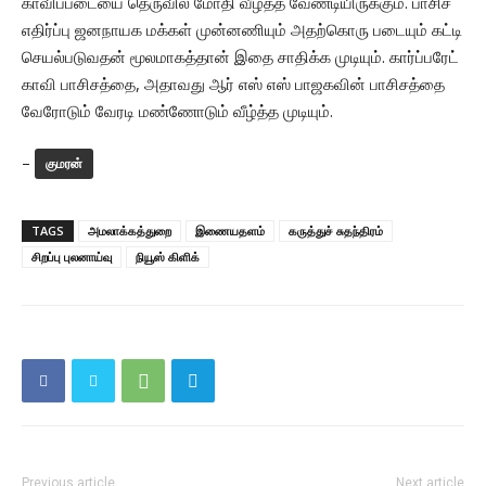
காவிப்படையை தெருவில் மோதி வீழ்த்த வேண்டியிருக்கும். பாசிச
எதிர்ப்பு ஜனநாயக மக்கள் முன்னணியும் அதற்கொரு படையும் கட்டி
செயல்படுவதன் மூலமாகத்தான் இதை சாதிக்க முடியும். கார்ப்பரேட்
காவி பாசிசத்தை, அதாவது ஆர் எஸ் எஸ் பாஜகவின் பாசிசத்தை
வேரோடும் வேரடி மண்ணோடும் வீழ்த்த முடியும்.
–
குமரன்
TAGS
அமலாக்கத்துறை
இணையதளம்
கருத்துச் சுதந்திரம்
சிறப்பு புலனாய்வு
நியூஸ் கிளிக்
Previous article
Next article