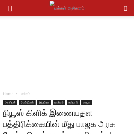
Home
பாசிசம்
அரசியல்
செய்திகள்
இந்தியா
பாசிசம்
உள்நாடு
பாஜக
நியூஸ் கிளிக் இணையதள
பத்திரிக்கையின் மீது பாஜக அரசு