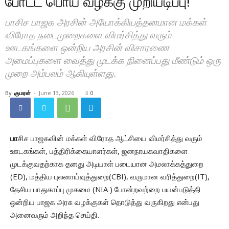
போட்ட பொய் வழக்கு முறியடிப்பு!
பாசிச பாஜக அரசின் அயோக்கியத்தனமான மக்கள்
விரோத நடைமுறைகளை விமர்சித்து வரும்
ஊடகங்களை ஒன்றிய அரசின் விசாரணை
அமைப்புகளை வைத்து முடக்க நினைப்பது மீண்டும் ஒரு
முறை அம்பலம் ஆகியுள்ளது.
By
குமரன்
-
June 13, 2026
0
பா
சிச பாஜகவின் மக்கள் விரோத ஆட்சியை விமர்சித்து வரும்
ஊடகங்கள், பத்திரிக்கையாளர்கள், ஜனநாயகவாதிகளை
முடக்குவதற்காக தனது அடியாள் படையான அமலாக்கத்துறை
(ED), மத்திய புலனாய்வுத்துறை(CBI), வருமான வரித்துறை(IT),
தேசிய பாதுகாப்பு முகமை (NIA ) போன்றவற்றை பயன்படுத்தி
ஒன்றிய பாஜக அரசு வழக்குகள் தொடுத்து வருகிறது என்பது
அனைவரும் அறிந்த செய்தி.