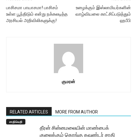
பாசிசமா பாயாசமா! பாசிசம்
உழைக்கும் இஸ்லாமியர்களின்
உள்ள பூந்திடும் என்று நக்கலடித்த
வாழ்வியலை காட்சிப்படுத்தும்
அரசியல் அறிவிலிகளுக்கு!
ஹபீபி
குமரன்
RELATED ARTICLES
MORE FROM AUTHOR
சாதிவெறி
தீரன் சின்னமலையின் மாண்பைக்
குலைக்கும் கொங்கு கவுண்டர் சாதி