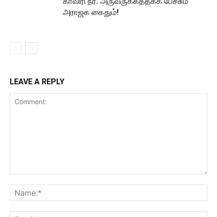
காவிரி நீர்: அருவருக்கத்தக்க பேச்சும்
அராஜக கைதும்!
LEAVE A REPLY