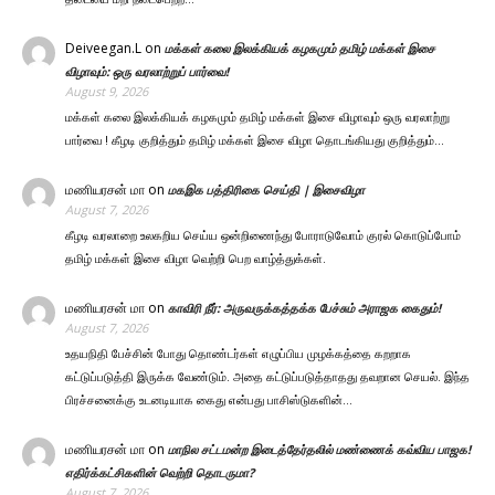
Deiveegan.L
on
மக்கள் கலை இலக்கியக் கழகமும் தமிழ் மக்கள் இசை
விழாவும்: ஒரு வரலாற்றுப் பார்வை!
August 9, 2026
மக்கள் கலை இலக்கியக் கழகமும் தமிழ் மக்கள் இசை விழாவும் ஒரு வரலாற்று
பார்வை ! கீழடி குறித்தும் தமிழ் மக்கள் இசை விழா தொடங்கியது குறித்தும்…
மணியரசன் மா
on
மகஇக பத்திரிகை செய்தி | இசைவிழா
August 7, 2026
கீழடி வரலாறை உலகறிய செய்ய ஒன்றிணைந்து போராடுவோம் குரல் கொடுப்போம்
தமிழ் மக்கள் இசை விழா வெற்றி பெற வாழ்த்துக்கள்.
மணியரசன் மா
on
காவிரி நீர்: அருவருக்கத்தக்க பேச்சும் அராஜக கைதும்!
August 7, 2026
உதயநிதி பேச்சின் போது தொண்டர்கள் எழுப்பிய முழக்கத்தை கறறாக
கட்டுப்படுத்தி இருக்க வேண்டும். அதை கட்டுப்படுத்தாதது தவறான செயல். இந்த
பிரச்சனைக்கு உடனடியாக கைது என்பது பாசிஸ்டுகளின்…
மணியரசன் மா
on
மாநில சட்டமன்ற இடைத்தேர்தலில் மண்ணைக் கவ்விய பாஜக!
எதிர்க்கட்சிகளின் வெற்றி தொடருமா?
August 7, 2026