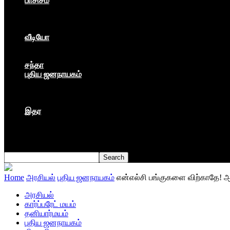
பாசிசம்
காவிமயம்
கார்ப்பரேட் மயம்
ஏகாதிபத்தியம்
வீடியோ
பேட்டி
பாடல்கள்
சந்தா
புதிய ஜனநாயகம்
மார்க்ஸிய லெனினின் இதழ்
தினசரி
தத்துவம்
இதர
முகநூல் பதிவு
நூல் அறிமுகம்
கவிதை
Home
அரசியல்
புதிய ஜனநாயகம்
என்எல்சி பங்குகளை விற்காதே! 
அரசியல்
கார்ப்பரேட் மயம்
தனியார்மயம்
புதிய ஜனநாயகம்