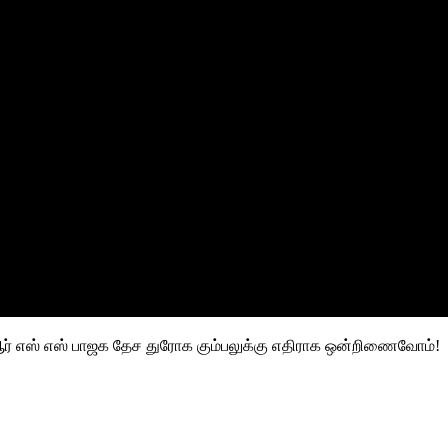
ஆர் எஸ் எஸ் பாஜக தேச துரோக கும்பலுக்கு எதிராக ஒன்றிணைவோம்!