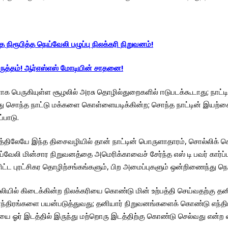
ிரூபித்த நெய்வேலி பழுப்பு நிலக்கரி நிறுவனம்!
 திருத்தம்! ஆர்எஸ்எஸ் மோடியின் சாதனை!
களாக பெருகியுள்ள சூழலில் அரசு தொழில்துறைகளில் ஈடுபடக்கூடாது; ந
அதாவது சொந்த நாட்டு மக்களை கொள்ளையடிக்கின்ற; சொந்த நாட்டின் இ
்பாடு.
திலேயே இந்த திசைவழியில் தான் நாட்டின் பொருளாதாரம், சொல்லிக் 
்வேலி மின்சார நிறுவனத்தை அமெரிக்காவைச் சேர்ந்த எஸ் டி பவர் கார்
ுரட்சிகர தொழிற்சங்கங்களும், பிற அமைப்புகளும் ஒன்றிணைந்து நெய்வ
ேலியில் கிடைக்கின்ற நிலக்கரியை கொண்டு மின் உற்பத்தி செய்வதற்கு 
்திரங்களை பயன்படுத்துவது; தனியார் நிறுவனங்களைக் கொண்டு எந்திரங்கள
ிலக்கரியை ஓர் இடத்தில் இருந்து மற்றொரு இடத்திற்கு கொண்டு செல்வது