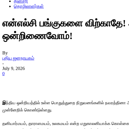
தினசரி
தொழிலாளர்கள்
என்எல்சி பங்குகளை விற்காதே! 
ஒன்றிணைவோம்!
By
புதிய ஜனநாயகம்
-
July 9, 2026
0
இ
ந்திய ஒன்றியத்தில் உள்ள பொதுத்துறை நிறுவனங்களில் நவரத்தினா அ
முன்னேறிக் கொண்டுள்ளது.
தனியார்மயம், தாராளமயம், உலகமயம் என்ற மறுகாலனியாக்க கொள்கைகள் 