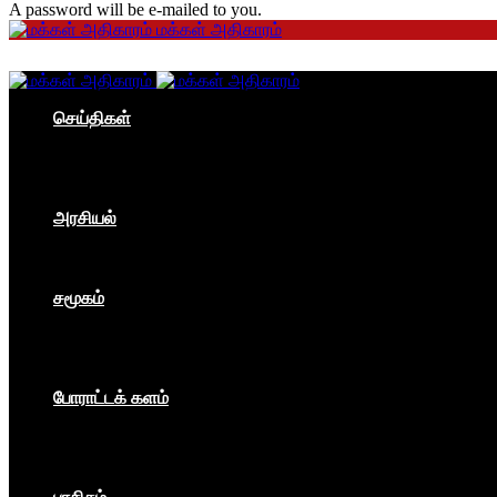
A password will be e-mailed to you.
மக்கள் அதிகாரம்
செய்திகள்
தமிழகம்
இந்தியா
உலகம்
பொருளாதாரம்
அரசியல்
ஐரோப்பா
ஆசியா
உலகம்
சமூகம்
கம்யூனிசம்
சோசலிசம்
கலை
பார்ப்பனீயம்
போராட்டக் களம்
மக்கள் அதிகாரம்
உலகம்
இந்தியா
இசை விழா