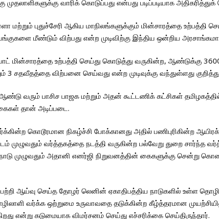
ரகு முதலாளிகளுக்கு வாரிக் கொடுப்பது என்பது படிப்படியாக அதிகரித்துக
ேரளா மற்றும் புதுச்சேரி ஆகிய மாநிலங்களுக்கும் மின்சாரத்தை உற்பத்த
பங்குகளை மீண்டும் விற்பது என்ற முடிவிற்கு இந்திய ஒன்றிய அரசாங்க
வாட் மின்சாரத்தை உற்பத்தி செய்து கொடுத்து வருகின்ற, ஆண்டுக்கு 36
ம் 3 சதவீதத்தை விற்பனை செய்வது என்ற முடிவுக்கு வந்துள்ளது குறித்
ண்டு வரும் பாசிச பாஜக மற்றும் அதன் கூட்டணிக் கட்சிகள் தமிழகத்தி
கைகள் தான் அடிப்படை.
ர்க்கின்ற கொடூரமான நிகழ்ச்சி போக்கானது அதில் பணிபுரிகின்ற ஆயி
 முழுவதும் வர்த்தகத்தை நடத்தி வருகின்ற பல்வேறு துறை சார்ந்த வர்த்த
ியாக நாடு முழுவதும் அதானி எனர்ஜி நிறுவனத்தின் கைகளுக்கு சென்று கொண
 பற்றி ஆய்வு செய்த தோழர் லெனின் ஏகாதிபத்திய நாடுகளில் உள்ள தொழ
லாளி வர்க்க ஒற்றுமை உருவாவதை தடுக்கின்ற கீழ்த்தரமான முயற்சியிலு
ிறது என்று கடுமையாக விமர்சனம் செய்து எச்சரிக்கை செய்திருந்தார்.