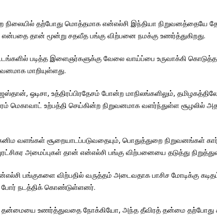
கின்ற நிலையில் தற்போது மொத்தமாக என்எல்சி இந்தியா நிறுவனத்தையே 
ு என்பதை தான் மூன்று சதவீத பங்கு விற்பனை நமக்கு உணர்த்துகிறது.
டங்களில் படித்த இளைஞர்களுக்கு வேலை வாய்ப்பை உருவாக்கி கொடுத்த என
ுவனமாக மாறியுள்ளது.
 ராஜஸ்தான், ஒடிசா, உத்திரப்பிரதேசம் போன்ற மாநிலங்களிலும், தமிழகத்த
ரம் மெகாவாட் உற்பத்தி செய்கின்ற நிறுவனமாக வளர்ந்துள்ள சூழலில் அத
னிம வளங்கள் சூறையாடப்படுவதையும், பொதுத்துறை நிறுவனங்கள் கார்ப
் புரட்சிகர அமைப்புகள் தான் என்எல்சி பங்கு விற்பனையை தடுத்து நிறுத்
சி பங்குகளை விற்பதில் வருத்தம் அடைவதாக பாசிச மோடிக்கு கடிதம் அன
 போர் நடத்திக் கொண்டுள்ளனர்.
ர தன்மையை உணர்த்துவதை நோக்கியோ, அந்த தீவிரத் தன்மை தற்போது கா