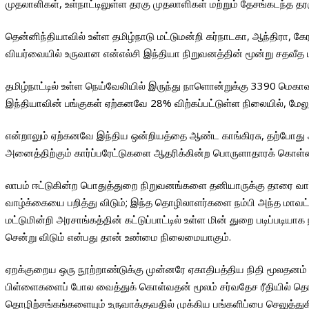
முதலாளிகள், உள்நாட்டிலுள்ள தரகு முதலாளிகள் மற்றும் தேசங்கடந்த த
தென்னிந்தியாவில் உள்ள தமிழ்நாடு மட்டுமன்றி கர்நாடகா, ஆந்திரா, க
வியர்வையில் உருவான என்எல்சி இந்தியா நிறுவனத்தின் மூன்று சதவீத 
தமிழ்நாட்டில் உள்ள நெய்வேலியில் இருந்து நாளொன்றுக்கு 3390 மெகா
இந்தியாவின் பங்குகள் ஏற்கனவே 28% விற்கப்பட்டுள்ள நிலையில், மேலு
என்றாலும் ஏற்கனவே இந்திய ஒன்றியத்தை ஆண்ட காங்கிரசு, தற்போது ஆ
அனைத்திற்கும் கார்ப்பரேட்டுகளை ஆதரிக்கின்ற பொருளாதாரக் கொள்
லாபம் ஈட்டுகின்ற பொதுத்துறை நிறுவனங்களை தனியாருக்கு தாரை வா
வாழ்க்கையை பறித்து விடும்; இந்த தொழிலாளர்களை நம்பி அந்த மாவட்டம்
மட்டுமின்றி அரசாங்கத்தின் கட்டுப்பாட்டில் உள்ள மின் துறை படிப்பட
சென்று விடும் என்பது தான் உண்மை நிலைமையாகும்.
ஏறக்குறைய ஒரு நூற்றாண்டுக்கு முன்னரே ஏகாதிபத்திய நிதி மூலதனம்
பிள்ளைகளைப் போல வைத்துக் கொள்வதன் மூலம் சர்வதேச ரீதியில் தொழி
தொழிற்சங்கங்களையும் உருவாக்குவதில் முக்கிய பங்களிப்பை செலுத்துக