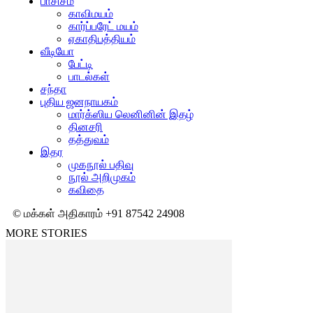
பாசிசம்
காவிமயம்
கார்ப்பரேட் மயம்
ஏகாதிபத்தியம்
வீடியோ
பேட்டி
பாடல்கள்
சந்தா
புதிய ஜனநாயகம்
மார்க்ஸிய லெனினின் இதழ்
தினசரி
தத்துவம்
இதர
முகநூல் பதிவு
நூல் அறிமுகம்
கவிதை
© மக்கள் அதிகாரம் +91 87542 24908
MORE STORIES