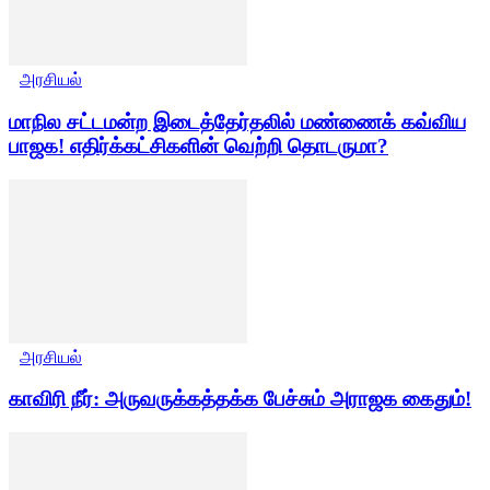
அரசியல்
மாநில சட்டமன்ற இடைத்தேர்தலில் மண்ணைக் கவ்விய
பாஜக! எதிர்க்கட்சிகளின் வெற்றி தொடருமா?
அரசியல்
காவிரி நீர்: அருவருக்கத்தக்க பேச்சும் அராஜக கைதும்!