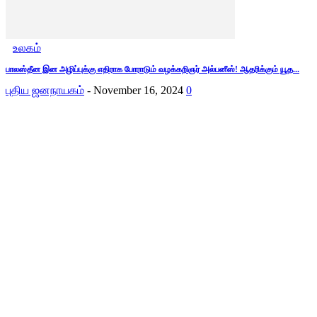
உலகம்
பாலஸ்தீன இன அழிப்புக்கு எதிராக போராடும் வழக்கறிஞர் அல்பனீஸ்! ஆதரிக்கும் யூத...
புதிய ஜனநாயகம்
-
November 16, 2024
0