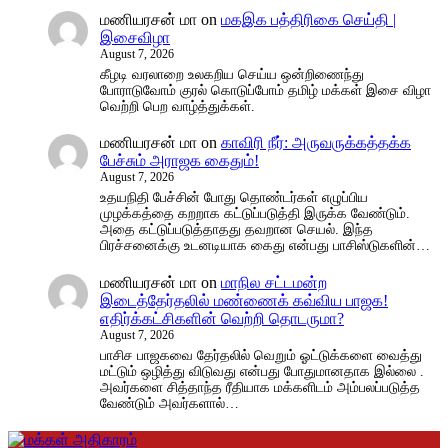
மணியரசன் மா
on
மகஇக பத்திரிகை செய்தி |
இசைவிழா
August 7, 2026
கீழடி வரலாறை உலகறிய செய்ய ஒன்றிணைந்து
போராடுவோம் குரல் கொடுப்போம் தமிழ் மக்கள் இசை விழா
வெற்றி பெற வாழ்த்துக்கள்.
மணியரசன் மா
on
காவிரி நீர்: அருவருக்கத்தக்க
பேச்சும் அராஜக கைதும்!
August 7, 2026
உதயநிதி பேச்சின் போது தொண்டர்கள் எழுப்பிய
முழக்கத்தை கறறாக கட்டுப்படுத்தி இருக்க வேண்டும்.
அதை கட்டுப்படுத்தாதது தவறான செயல். இந்த
பிரச்சனைக்கு உடனடியாக கைது என்பது பாசிஸ்டுகளின்…
மணியரசன் மா
on
மாநில சட்டமன்ற
இடைத்தேர்தலில் மண்ணைக் கவ்விய பாஜக!
எதிர்க்கட்சிகளின் வெற்றி தொடருமா?
August 7, 2026
பாசிச பாஜகவை தேர்தலில் வெறும் ஓட்டுக்களை வைத்து
மட்டும் ஒழித்து விடுவது என்பது போதுமானதாக இல்லை .
அவர்களை சித்தாந்த ரீதியாக மக்களிடம் அம்பலப்படுத்த
வேண்டும் அவர்களால்…