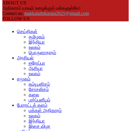
ABOUT US
அதிகாரம் யாவும் உழைக்கும் மக்களுக்கே!
Contact us:
makkalathikaram2021@gmail.com
FOLLOW US
செய்திகள்
தமிழகம்
இந்தியா
உலகம்
பொருளாதாரம்
அரசியல்
ஐரோப்பா
ஆசியா
உலகம்
சமூகம்
கம்யூனிசம்
சோசலிசம்
கலை
பார்ப்பனீயம்
போராட்டக் களம்
மக்கள் அதிகாரம்
உலகம்
இந்தியா
இசை விழா