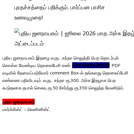
புரதச்சத்தைப் பறிக்கும். பார்ப்பன பாசிச
உணவுமுறை!
அட்டைப்படம்
புதிய ஜனநாயகம் இதழை வருட சந்தா செலுத்தி பெற தொடர்புக்
கொள்ள வேண்டிய தொலைபேசி எண்:
+91 95519 95130
. PDF
வடிவில் தேவைப்படுவோர் comment Box-ல் தங்களது தொலைப்பேசி
எண்ணை பதிவிடவும். வருட சந்தா ரூ.300. அச்சு இதழாக பெற
கூடுதலாக தபால் செலவு ரூ.50 சேர்த்து ரூ.350 செலுத்த வேண்டும்.
புதிய ஜனநாயகம்
மார்க்சிஸ்ட் – லெனினிஸ்ட்