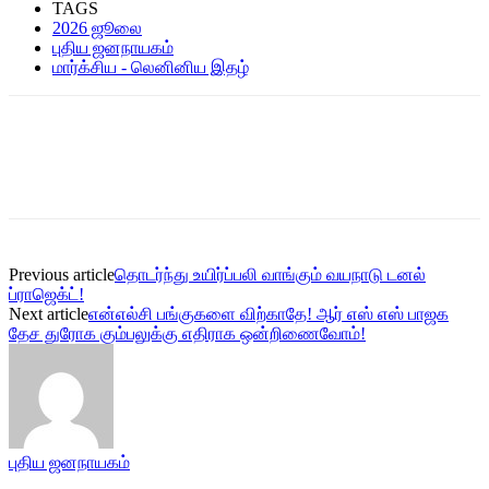
TAGS
2026 ஜூலை
புதிய ஜனநாயகம்
மார்க்சிய - லெனினிய இதழ்
Previous article
தொடர்ந்து உயிர்ப்பலி வாங்கும் வயநாடு டனல்
ப்ராஜெக்ட்!
Next article
என்எல்சி பங்குகளை விற்காதே! ஆர் எஸ் எஸ் பாஜக
தேச துரோக கும்பலுக்கு எதிராக ஒன்றிணைவோம்!
புதிய ஜனநாயகம்