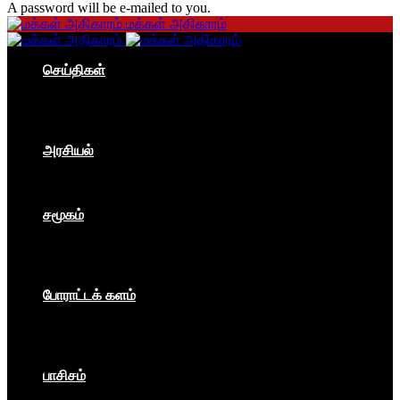
A password will be e-mailed to you.
மக்கள் அதிகாரம்
செய்திகள்
தமிழகம்
இந்தியா
உலகம்
பொருளாதாரம்
அரசியல்
ஐரோப்பா
ஆசியா
உலகம்
சமூகம்
கம்யூனிசம்
சோசலிசம்
கலை
பார்ப்பனீயம்
போராட்டக் களம்
மக்கள் அதிகாரம்
உலகம்
இந்தியா
இசை விழா
பாசிசம்
காவிமயம்