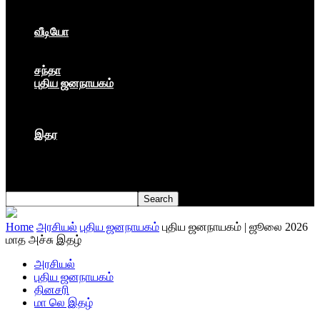
கார்ப்பரேட் மயம்
ஏகாதிபத்தியம்
வீடியோ
பேட்டி
பாடல்கள்
சந்தா
புதிய ஜனநாயகம்
மார்க்ஸிய லெனினின் இதழ்
தினசரி
தத்துவம்
இதர
முகநூல் பதிவு
நூல் அறிமுகம்
கவிதை
Home
அரசியல்
புதிய ஜனநாயகம்
புதிய ஜனநாயகம் | ஜூலை 2026
மாத அச்சு இதழ்
அரசியல்
புதிய ஜனநாயகம்
தினசரி
மா லெ இதழ்