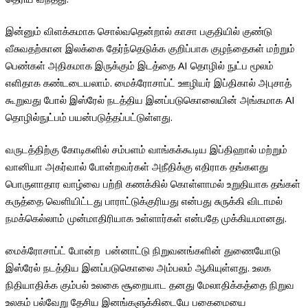
இன்னும் விளக்கமாக சொல்வதென்றால் காசா பகுதியில் குண்டு
வீசுவதற்கான இலக்கை தேர்ந்தெடுக்க குறிப்பாக குழந்தைகள் மற்றும்
பெண்கள் அதிகமாக இருக்கும் இடத்தை AI தொழில் நுட்ப மூலம்
எளிதாக கண்டடையலாம். மைக்ரோசாப்ட் ஊழியர் இப்திகால் அபுசாத்
கூறுவது போல் இஸ்ரேல் நடத்திய இனப்படுகொலையின் அங்கமாக AI
தொழில்நுட்பம் பயன்படுத்தப்பட்டுள்ளது.
வருடத்திற்கு கோடிகளில் சம்பளம் வாங்கக்கூடிய இப்திஹால் மற்றும்
வானியா அகர்வால் போன்றவர்கள் அநீதிக்கு எதிராக தங்களது
பொருளாதார வாழ்வை பற்றி கணக்கில் கொள்ளாமல் உறுதியாக தங்கள்
கருத்தை வெளியிட்டது பாராட்டுக்குரியது என்பது சுருக்கி விடாமல்
நமக்கெல்லாம் முன்மாதிரியாக உள்ளார்கள் என்பதே முக்கியமானது.
மைக்ரோசாப்ட் போன்ற பன்னாட்டு நிறுவனங்களின் துணையோடு
இஸ்ரேல் நடத்திய இனப்படுகொலை அம்பலம் ஆகியுள்ளது. உலக
நிதியாதிக்க கும்பல் உலகை சூறையாட தனது மேலாதிக்கத்தை நிறுவ
உலகம் பல்வேறு தேசிய இனங்களுக்கிடையே பகைமையை