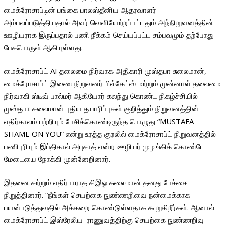
மைக்ரோசாப்டின் பங்கை பாலஸ்தீனிய ஆதரவாளர்
அம்பலப்படுத்தியதால் அவர் வெளியேற்றப்பட்டதும் அந்நிறுவனத்தின்
ஊழியராக இருப்பதால் பணி நீக்கம் செய்யப்பட்ட சம்பவமும் தற்போது
பேசுபொருள் ஆகியுள்ளது.
மைக்ரோசாப்ட் AI தலைமை நிர்வாக அதிகாரி முஸ்தபா சுலைமான்,
மைக்ரோசாப்ட் இணை நிறுவனர் பில்கேட்ஸ் மற்றும் முன்னாள் தலைமை
நிர்வாகி ஸ்டீவ் பால்மர் ஆகியோர் கலந்து கொண்ட நிகழ்ச்சியில்
முஸ்தபா சுலைமான் புதிய தயாரிப்புகள் குறித்தும் நிறுவனத்தின்
எதிர்காலம் பற்றியும் பேசிக்கொண்டிருந்த பொழுது “MUSTAFA
SHAME ON YOU” என்று உரத்த குரலில் மைக்ரோசாப்ட் நிறுவனத்தில்
பணிபுரியும் இப்திகால் அபுசாத் என்ற ஊழியர் முழங்கிக் கொண்டே
மேடையை நோக்கி முன்னேறினார்.
இதனை சற்றும் எதிர்பாராத சிஇஓ சுலைமான் தனது பேச்சை
நிறுத்தினார். “நீங்கள் செயற்கை நுண்ணறிவை நன்மைக்காக
பயன்படுத்துவதில் அக்கறை கொண்டுள்ளதாக கூறுகிறீர்கள். ஆனால்
மைக்ரோசாப்ட் இஸ்ரேலிய ராணுவத்திற்கு செயற்கை நுண்ணறிவு