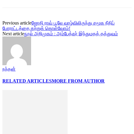
Previous article
ஜோதி ராவ் பூலே வாழ்விலிருந்து சமூக நீதிப்
போராட்டத்தை கற்றுக் கொள்வோம்!
Next article
நூல் அறிமுகம் : அம்பேத்கர் இந்துமதத் தத்துவம்
நந்தன்
RELATED ARTICLES
MORE FROM AUTHOR