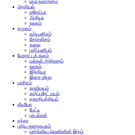
பொருளாதாரம்
அரசியல்
ஐரோப்பா
ஆசியா
உலகம்
சமூகம்
கம்யூனிசம்
சோசலிசம்
கலை
பார்ப்பனீயம்
போராட்டக் களம்
மக்கள் அதிகாரம்
உலகம்
இந்தியா
இசை விழா
பாசிசம்
காவிமயம்
கார்ப்பரேட் மயம்
ஏகாதிபத்தியம்
வீடியோ
பேட்டி
பாடல்கள்
சந்தா
புதிய ஜனநாயகம்
மார்க்ஸிய லெனினின் இதழ்