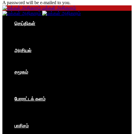
A password will be e-mailed to you.
மக்கள் அதிகாரம்
செய்திகள்
தமிழகம்
இந்தியா
உலகம்
பொருளாதாரம்
அரசியல்
ஐரோப்பா
ஆசியா
உலகம்
சமூகம்
கம்யூனிசம்
சோசலிசம்
கலை
பார்ப்பனீயம்
போராட்டக் களம்
மக்கள் அதிகாரம்
உலகம்
இந்தியா
இசை விழா
பாசிசம்
காவிமயம்