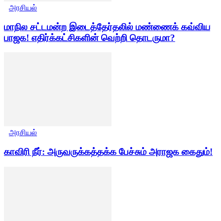
அரசியல்
மாநில சட்டமன்ற இடைத்தேர்தலில் மண்ணைக் கவ்விய
பாஜக! எதிர்க்கட்சிகளின் வெற்றி தொடருமா?
அரசியல்
காவிரி நீர்: அருவருக்கத்தக்க பேச்சும் அராஜக கைதும்!