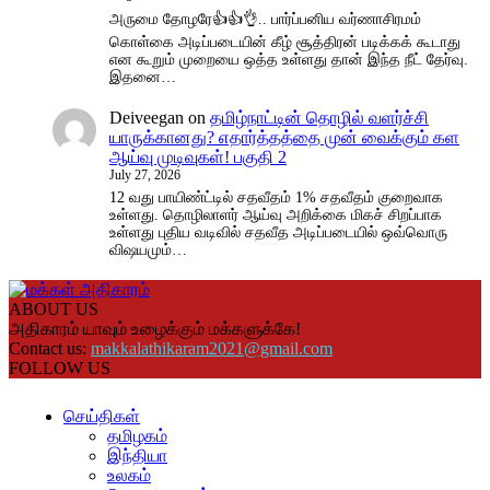
அருமை தோழரே👍👍👌.. பார்ப்பனிய வர்ணாசிரமம்
கொள்கை அடிப்படையின் கீழ் சூத்திரன் படிக்கக் கூடாது
என கூறும் முறையை ஒத்த உள்ளது தான் இந்த நீட் தேர்வு.
இதனை…
Deiveegan
on
தமிழ்நாட்டின் தொழில் வளர்ச்சி
யாருக்கானது? எதார்த்தத்தை முன் வைக்கும் கள
ஆய்வு முடிவுகள்! பகுதி 2
July 27, 2026
12 வது பாயிண்ட்டில் சதவீதம் 1% சதவீதம் குறைவாக
உள்ளது. தொழிலாளர் ஆய்வு அறிக்கை மிகச் சிறப்பாக
உள்ளது புதிய வடிவில் சதவீத அடிப்படையில் ஒவ்வொரு
விஷயமும்…
ABOUT US
அதிகாரம் யாவும் உழைக்கும் மக்களுக்கே!
Contact us:
makkalathikaram2021@gmail.com
FOLLOW US
செய்திகள்
தமிழகம்
இந்தியா
உலகம்