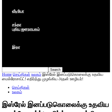
கார்ப்பரேட் மயம்
ஏகாதிபத்தியம்
வீடியோ
பேட்டி
பாடல்கள்
சந்தா
புதிய ஜனநாயகம்
மார்க்ஸிய லெனினின் இதழ்
தினசரி
தத்துவம்
இதர
முகநூல் பதிவு
நூல் அறிமுகம்
கவிதை
Home
செய்திகள்
உலகம்
இஸ்ரேல் இனப்படுகொலைக்கு உதவிய
மைக்ரோசாப்ட்! எதிர்த்து முழங்கிய அதன் ஊழியர்!
செய்திகள்
உலகம்
இஸ்ரேல் இனப்படுகொலைக்கு உதவிய