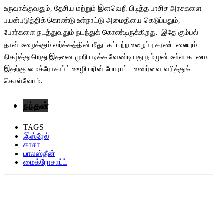
உருவாக்குவதும், தேசிய மற்றும் இனவெறி பிடித்த பாசிச அரசுகளை
பயன்படுத்திக் கொண்டு உள்நாட்டு அமைதியை கெடுப்பதும்,
போர்களை நடத்துவதும் நடந்துக் கொண்டிருக்கிறது. இதே கும்பல்
தான் உழைக்கும் வர்க்கத்தின் மீது கட்டற்ற உழைப்பு சுரண்டலையும்
நிகழ்த்துகிறது.இதனை முறியடிக்க வேண்டியது நம்முன் உள்ள கடமை.
இதற்கு மைக்ரோசாப்ட் ஊழியரின் போராட்ட உணர்வை வரித்துக்
கொள்வோம்.
நந்தன்
TAGS
இஸ்ரேல்
காசா
பாலஸ்தீன்
மைக்ரோசாப்ட்