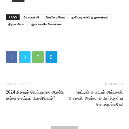
TAGS
அரசுப்பள்ளி
அன்பில் மகேஷ்
தனியார் கல்வி நிறுவனங்கள்
திமுக அரசு
புதிய கல்விக் கொள்கை
Previous article
Next article
2024 மிகவும் வெப்பமான ஆண்டு
நாட்டின் அபாயம் அம்பானி,
என்ன செய்யப் போகிறோம்?
அதானி, அகர்வால் சேர்த்துள்ள
சொத்துக்களே!