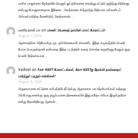
பாசிச பாஜகவை தேர்தலில் வெறும் ஓட்டுக்களை வைத்து மட்டும் ஒழித்து விடுவது
என்பது போதுமானதாக இல்லை . அவர்களை சித்தாந்த ரீதியாக மக்களிடம்
அம்பலப்படுத்த வேண்டும் அவர்களால்…
மணியரசன் மா
on
பாலன்: அபலைத் தாயின் பாசப் போராட்டம்!
August 7, 2026
ஆணாதிக்க பிற்போக்கு மூட நம்பிக்கைகள் கொண்ட இந்த சமூகத்தில் பெண்
போக பொருள்தான் என்பதை இந்த படத்தின் கதை சொல்ல வருகிறது மேலும் ஒரு
பெண் நேர்மையாக…
Vadivel
on
Fair NEET போராட்டங்கள், Ban NEETஐ நோக்கி நகர்வதைப்
பார்த்துப் பதறும் சங்கிகள்!
August 5, 2026
அருமையான கட்டுரை சமீபத்தில் நீட்டுக்கு ஆதரவாக பல வீடியோக்கள் வந்தது
அப்போது எனக்கு ஒரு குழப்பமான நிலைமையில் இது ஏதோ சரியா இருக்குமோ
என்று தோன்றியது ஆனால்…