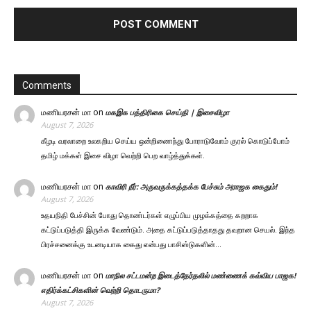
Comments
மணியரசன் மா
on
மகஇக பத்திரிகை செய்தி | இசைவிழா
August 7, 2026
கீழடி வரலாறை உலகறிய செய்ய ஒன்றிணைந்து போராடுவோம் குரல் கொடுப்போம்
தமிழ் மக்கள் இசை விழா வெற்றி பெற வாழ்த்துக்கள்.
மணியரசன் மா
on
காவிரி நீர்: அருவருக்கத்தக்க பேச்சும் அராஜக கைதும்!
August 7, 2026
உதயநிதி பேச்சின் போது தொண்டர்கள் எழுப்பிய முழக்கத்தை கறறாக
கட்டுப்படுத்தி இருக்க வேண்டும். அதை கட்டுப்படுத்தாதது தவறான செயல். இந்த
பிரச்சனைக்கு உடனடியாக கைது என்பது பாசிஸ்டுகளின்…
மணியரசன் மா
on
மாநில சட்டமன்ற இடைத்தேர்தலில் மண்ணைக் கவ்விய பாஜக!
எதிர்க்கட்சிகளின் வெற்றி தொடருமா?
August 7, 2026