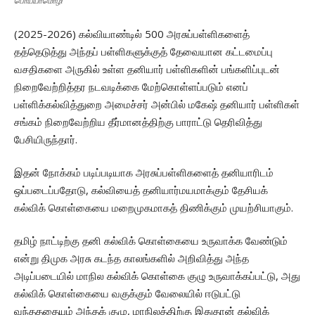
பொய்யாமொழி
(2025-2026) கல்வியாண்டில் 500 அரசுப்பள்ளிகளைத்
தத்தெடுத்து அந்தப் பள்ளிகளுக்குத் தேவையான கட்டமைப்பு
வசதிகளை அருகில் உள்ள தனியார் பள்ளிகளின் பங்களிப்புடன்
நிறைவேற்றித்தர நடவடிக்கை மேற்கொள்ளப்படும் எனப்
பள்ளிக்கல்வித்துறை அமைச்சர் அன்பில் மகேஷ் தனியார் பள்ளிகள்
சங்கம் நிறைவேற்றிய தீர்மானத்திற்கு பாராட்டு தெரிவித்து
பேசியிருந்தார்.
இதன் நோக்கம் படிப்படியாக அரசுப்பள்ளிகளைத் தனியாரிடம்
ஒப்படைப்பதோடு, கல்வியைத் தனியார்மயமாக்கும் தேசியக்
கல்விக் கொள்கையை மறைமுகமாகத் திணிக்கும் முயற்சியாகும்.
தமிழ் நாட்டிற்கு தனி கல்விக் கொள்கையை உருவாக்க வேண்டும்
என்று திமுக அரசு கடந்த காலங்களில் அறிவித்து அந்த
அடிப்படையில் மாநில கல்விக் கொள்கை குழு உருவாக்கப்பட்டு, அது
கல்விக் கொள்கையை வகுக்கும் வேலையில் ஈடுபட்டு
வந்தததையும் அந்தக் குழு, மாநிலத்திற்கு இதுதான் கல்விக்