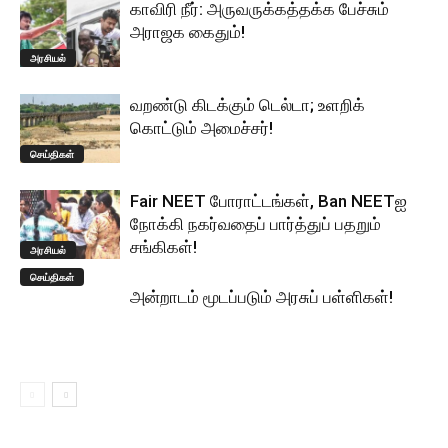
காவிரி நீர்: அருவருக்கத்தக்க பேச்சும்
அராஜக கைதும்!
அரசியல்
வறண்டு கிடக்கும் டெல்டா; உளறிக்
கொட்டும் அமைச்சர்!
செய்திகள்
Fair NEET போராட்டங்கள், Ban NEETஐ
நோக்கி நகர்வதைப் பார்த்துப் பதறும்
சங்கிகள்!
அரசியல்
செய்திகள்
அன்றாடம் மூடப்படும் அரசுப் பள்ளிகள்!