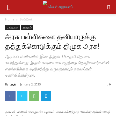
Home
செய்திகள்
செய்திகள்
தமிழகம்
அரசு பள்ளிகளை தனியாருக்கு
தத்துக்கொடுக்கும் திமுக அரசு!
ஆரம்பப்பள்ளிகளின் இடைநிற்றல் 16 சதவிகிதமாக
உயர்ந்துள்ளது. இதன் காரணமாக குழந்தை தொழிலாளர்களின்
எண்ணிக்கை அதிகரித்து வருவதாகவும் தகவல்கள்
தெரிவிக்கின்றன.
By
பரூக்
-
January 2, 2025
0
தனியார் பள்ளிகள் சங்க துவக்க விழாவில் பள்ளிக் கல்வித்துறை அமைச்சர் அன்பில் மகேஷ்