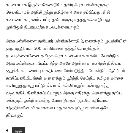
கடமையாக இருக்க வேண்டுமே தவிர அரசு பள்ளிகளுக்கு
செலவிடாமல் அதிலிருந்து தமிழ்நாடு அரசு தப்பிப்பது, நிதி
சுமையை காரணம் காட்டி தனியாருக்கு தத்துக்கொடுப்பது
முற்றிலும் நியாயமற்ற நடவடிக்கையாகும்.
அரசு பள்ளிகளை தனியார் பள்ளிகளோடு இணைக்கும் முயற்சியின்
ஒரு பகுதியாக 500 பள்ளிகளை தத்துக்கொடுக்கும்
நடவடிக்கையினை தமிழக அரசு உடனடியாக கைவிட வேண்டும்.
அரசு பள்ளிகளை மேம்படுத்த அரசே அதற்கான கூடுதல் நிதியை
ஒதுக்கி கட்டமைப்பு வசதிகளை மேம்படுத்திட வேண்டும். ஆசிரியர்
காலிப்பணியிடங்கள் அனைத்தும் பூர்த்தி செய்திட தமிழக அரசை
வலியுறுத்துவது மட்டுமல்லாமல் கல்வி மறுப்பு என்பது எந்த
வடிவத்தில் திணிக்கப்பட்டாலும் அதை எதிர்த்து அனைத்து தரப்பு
மக்களும் ஒன்றிணைந்து போராடுவதன் மூலமே எதிர்கால
சந்ததிகளின் உரிமைகளை பாதுகாக்க நம்முன் உள்ள ஒரே
தீர்வாகும்.
பரூக்