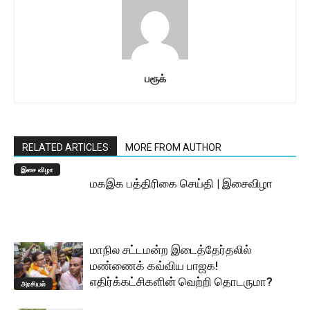
பரூக்
RELATED ARTICLES
MORE FROM AUTHOR
இசை விழா
மகஇக பத்திரிகை செய்தி | இசைவிழா
மாநில சட்டமன்ற இடைத்தேர்தலில்
மண்ணைக் கவ்விய பாஜக!
எதிர்க்கட்சிகளின் வெற்றி தொடருமா?
அரசியல்