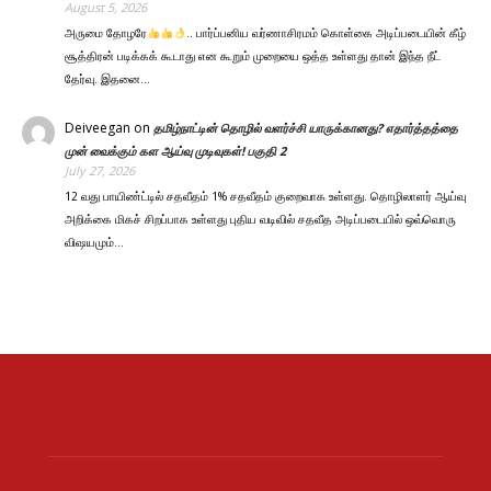
August 5, 2026
அருமை தோழரே
.. பார்ப்பனிய வர்ணாசிரமம் கொள்கை அடிப்படையின் கீழ்
சூத்திரன் படிக்கக் கூடாது என கூறும் முறையை ஒத்த உள்ளது தான் இந்த நீட்
தேர்வு. இதனை…
Deiveegan
on
தமிழ்நாட்டின் தொழில் வளர்ச்சி யாருக்கானது? எதார்த்தத்தை
முன் வைக்கும் கள ஆய்வு முடிவுகள்! பகுதி 2
July 27, 2026
12 வது பாயிண்ட்டில் சதவீதம் 1% சதவீதம் குறைவாக உள்ளது. தொழிலாளர் ஆய்வு
அறிக்கை மிகச் சிறப்பாக உள்ளது புதிய வடிவில் சதவீத அடிப்படையில் ஒவ்வொரு
விஷயமும்…