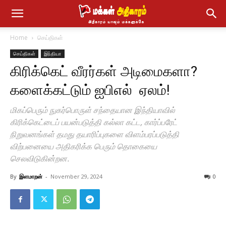
Home
செய்திகள்
செய்திகள்
இந்தியா
கிரிக்கெட் வீரர்கள் அடிமைகளா?
களைக்கட்டும் ஐபிஎல் ஏலம்!
மிகப்பெரும் நுகர்பொருள் சந்தையான இந்தியாவில்
கிரிக்கெட்டைப் பயன்படுத்தி கல்லா கட்ட, கார்ப்பரேட்
நிறுவனங்கள் தமது தயாரிப்புகளை விளம்பரப்படுத்தி
விற்பனையை அதிகரிக்க பெரும் தொகையை
செலவிடுகின்றன.
By
இளமாறன்
-
November 29, 2024
0