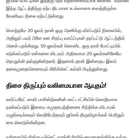
ஐபிஎல் போட்டிகள் இதற்கு நேர் எதிரானவையாக உள்ளன. வீரர்கள்
இந்த ஆட்டத்திற்கு ஏற்ப திடமான உடல்வாகை வைத்திருக்க
வேண்டிய நிலை ஏற்பட்டுள்ளது.
மொத்தமே 20 ஓவர் தான் ஒரு அணிக்கு வீசப்படும் நிலையில்,
அதிலும் பவர் பிளே என சிறப்பு வாய்ப்புகள் தரப்பட்டு ஆட்டத்தில்
அனல் பறக்கிறது. 50 ஓவர்கள் கொண்ட ஒரு நாள் போட்டியில்
எடுக்கப்படும் ரன்களை விடவும் அதிகமாக 20 ஓவர்களிலேயே
நொறுக்கி தள்ளுகின்றனர். இதனால் தான் இன்றைய இளம்
தலைமுறையினரையும் கிரிக்கெட் கவ்வி பிடித்துள்ளது.
திசை திருப்பும் வலிமையான ஆயுதம்!
கார்ப்பரேட் காவி பாசிஸ்டுகளின் காட்டாட்சியில் கொடூரமாக
நசுக்கப்படும் இளைய சமுதாயத்தினரை சிந்திக்க விடாமல்
மழுங்கடிக்கவும் வெறியேற்றவும் ஐபிஎல் திருவிழாக்கள் பெரிதும்
கை கொடுக்கின்றன.
வரிசையில் நின்று டிக்கெட் வாங்கி நேரில் மைதானத்திற்கு வந்து