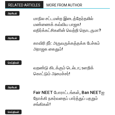
RELATED ARTICLES
MORE FROM AUTHOR
அரசியல்
மாநில சட்டமன்ற இடைத்தேர்தலில்
மண்ணைக் கவ்விய பாஜக!
எதிர்க்கட்சிகளின் வெற்றி தொடருமா?
அரசியல்
காவிரி நீர்: அருவருக்கத்தக்க பேச்சும்
அராஜக கைதும்!
செய்திகள்
வறண்டு கிடக்கும் டெல்டா; உளறிக்
கொட்டும் அமைச்சர்!
அரசியல்
Fair NEET போராட்டங்கள், Ban NEETஐ
நோக்கி நகர்வதைப் பார்த்துப் பதறும்
சங்கிகள்!
செய்திகள்