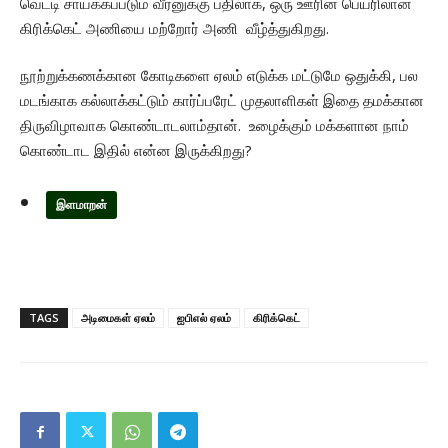
வெட்டி சாய்க்கப்படும் வீரனுக்கு பதிலாக, ஒரு ஊரின் பெயரிலான
கிரிக்கெட் அணியை மற்றோர் அணி வீழ்த்துகிறது.
நூற்றுக்கணக்கான கோடிகளை ஏலம் எடுக்க மட்டுமே ஒதுக்கி, பல
மடங்காக கல்லாக்கட்டும் கார்ப்பரேட் முதலாளிகள் இதை தமக்கான
திருவிழாவாக கொண்டாடலாம்தான். உழைக்கும் மக்களான நாம்
கொண்டாட இதில் என்ன இருக்கிறது?
இளமாறன்
TAGS
அடிமைகள் ஏலம்
ஐபிஎல் ஏலம்
கிரிக்கெட்