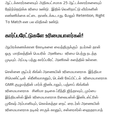
ஆட்டக்காரர்களையும் அதிகபட்சமாக 25 ஆட்டக்காரர்களையும்
தேர்ந்தெடுக்க உரிமை உண்டு . இதில் வெளிநாட்டு வீரர்களின்
எண்ணிக்கை எட்டை தாண்டக்கூடாது. மேலும் Retention, Right
To Match என பல விதிகள் உண்டு.
கார்ப்பரேட்டுகளே உரிமையாளர்கள்!
ஆயிரக்கணக்கான கோடிகளை வைத்திருக்கும் நபர்கள் தான்
ஒரு மாநிலத்தின் பெயரில் அணியை உரிமை பெற்று நடத்த
முடியும். அப்படி பத்து கார்ப்பரேட் அணிகள் களத்தில் உள்ளன.
சென்னை சூப்பர் கிங்ஸ் அணையின் உரிமையாளராக இந்தியா
சிமெண்ட்டின் ஸ்ரீனிவாசனும், டெல்லி கேப்பிட்டல் உரிமையாளராக
GMR குழுமத்தின் பார்க் ஜிண்டாலும், பஞ்சாப் கிங்கின்
உரிமையாளராக சினிமா நடிகை ப்ரீத்தி ஜிந்தாவும், மும்பை
இந்தியன்ஸ் இன் உரிமையாளராக ரிலையன்ஸ் இண்டஸ்ட்ரிஸ்
முகேஷ் அம்பானியும், கொல்கத்தா நைட் ரைடர்ஸ் அணையின்
உரிமையாளராக நடிகர் சாருக் கானும், சன்ரைசர்ஸ் ஹைதராபாத்