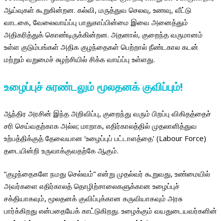
ஆய்வுகள் கூறுகின்றன. கல்வி, மருத்துவ செலவு‌, உணவு, வீட்டு
வாடகை, வேலைவாய்ப்பு பாதுகாப்பின்மை இவை அனைத்தும்
அதிகரித்துக் கொண்டிருக்கின்றன. அதனால், குறைந்த வருமானம்
உள்ள குடும்பங்கள் அதிக குழந்தைகள் பெற்றால் நீண்டகால கடன்
மற்றும் வறுமைச் சுழற்சியில் சிக்க வாய்ப்பு உள்ளது.
உழைப்புச் சுரண்டலும் மூலதனக் குவிப்பும்!
ஆந்திர அரசின் இந்த அறிவிப்பு, குறைந்து வரும் பிறப்பு விகிதத்தைச்
சரி செய்வதற்காக அல்ல; மாறாக, எதிர்காலத்தில் முதலாளித்துவ
உற்பத்திக்குத் தேவையான ‘உழைப்புப் பட்டாளத்தை’ (Labour Force)
தடையின்றி உருவாக்குவதற்கே ஆகும்.
“குழந்தைகளே நமது செல்வம்” என்று முதல்வர் கூறுவது, உண்மையில்
அவர்களை எதிர்காலத் தொழிற்சாலைகளுக்கான உழைப்புச்
சக்தியாகவும், மூலதனக் குவிப்புக்கான கருவியாகவும் அரசு
பார்க்கிறது என்பதையேக் காட்டுகிறது. உழைக்கும் வயதுடையவர்களின்