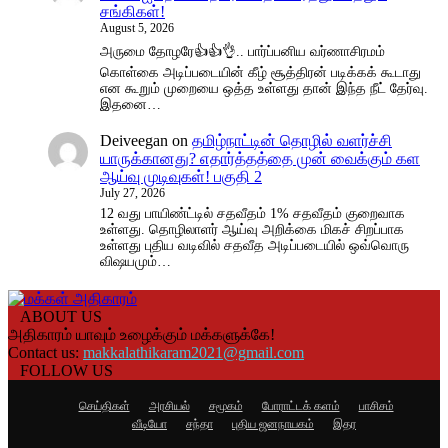
சங்கிகள்!
August 5, 2026
அருமை தோழரே👍👍👌.. பார்ப்பனிய வர்ணாசிரமம்
கொள்கை அடிப்படையின் கீழ் சூத்திரன் படிக்கக் கூடாது
என கூறும் முறையை ஒத்த உள்ளது தான் இந்த நீட் தேர்வு.
இதனை…
Deiveegan
on
தமிழ்நாட்டின் தொழில் வளர்ச்சி
யாருக்கானது? எதார்த்தத்தை முன் வைக்கும் கள
ஆய்வு முடிவுகள்! பகுதி 2
July 27, 2026
12 வது பாயிண்ட்டில் சதவீதம் 1% சதவீதம் குறைவாக
உள்ளது. தொழிலாளர் ஆய்வு அறிக்கை மிகச் சிறப்பாக
உள்ளது புதிய வடிவில் சதவீத அடிப்படையில் ஒவ்வொரு
விஷயமும்…
ABOUT US
அதிகாரம் யாவும் உழைக்கும் மக்களுக்கே!
Contact us:
makkalathikaram2021@gmail.com
FOLLOW US
செய்திகள்
அரசியல்
சமூகம்
போராட்டக் களம்
பாசிசம்
வீடியோ
சந்தா
புதிய ஜனநாயகம்
இதர