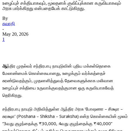
உழைப்புச் சக்தியாகவும், மூலதனக் குவிப்புக்கான கருவியாகவும்
அரசு பார்க்கிறது என்பதையேக் காட்டுகிறது.
By
சுவாதி
-
May 20, 2026
1
ஆ
ந்திர முதல்வர் சந்திரபாபு நாயுடுவின் புதிய மக்கள்தொகை
மேலாண்மைக் கொள்கையானது, உழைக்கும் வர்க்கத்தைச்
சுரண்டுவதற்கும், முதலாளித்துவத் தேவைகளுக்காக மலிவான
உழைப்புச் சக்தியை உருவாக்குவதற்குமான ஒரு கருவியாகவேத்
தெரிகிறது.
சந்திரபாபு நாயுடு அறிவித்துள்ள ஆந்திர அரசு ‘போஷணா – சிக்ஷா –
சுரக்ஷா’ (Poshana – Shiksha – Suraksha) என்ற கொள்கையின் மூலம்
“3வது குழந்தைக்கு ₹30,000, 4வது குழந்தைக்கு ₹40,000”
ஊக்கத்தொகை திட்டம் குறித்து பொருளாதார மற்றும் சமூக ரீதியாக