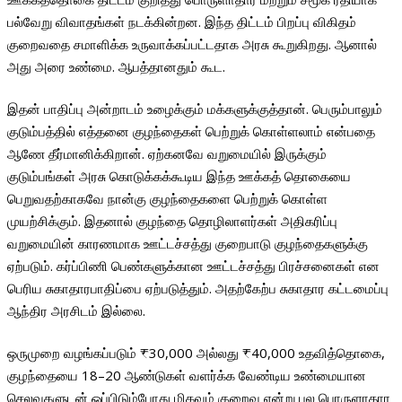
பல்வேறு விவாதங்கள் நடக்கின்றன. இந்த திட்டம் பிறப்பு விகிதம்
குறைவதை சமாளிக்க உருவாக்கப்பட்டதாக அரசு கூறுகிறது. ஆனால்
அது அரை உண்மை. ஆபத்தானதும் கூட.
இதன் பாதிப்பு அன்றாடம் உழைக்கும் மக்களுக்குத்தான். பெரும்பாலும்
குடும்பத்தில் எத்தனை குழந்தைகள் பெற்றுக் கொள்ளலாம் என்பதை
ஆணே தீர்மானிக்கிறான். ஏற்கனவே வறுமையில் இருக்கும்
குடும்பங்கள் அரசு கொடுக்கக்கூடிய இந்த ஊக்கத் தொகையை
பெறுவதற்காகவே நான்கு குழந்தைகளை பெற்றுக் கொள்ள
முயற்சிக்கும். இதனால் குழந்தை தொழிலாளர்கள் அதிகரிப்பு
வறுமையின் காரணமாக ஊட்டச்சத்து குறைபாடு குழந்தைகளுக்கு
ஏற்படும். கர்ப்பிணி பெண்களுக்கான ஊட்டச்சத்து பிரச்சனைகள் என
பெரிய சுகாதாரபாதிப்பை ஏற்படுத்தும். அதற்கேற்ப சுகாதார கட்டமைப்பு
ஆந்திர அரசிடம் இல்லை.
ஒருமுறை வழங்கப்படும் ₹30,000 அல்லது ₹40,000 உதவித்தொகை,
குழந்தையை 18–20 ஆண்டுகள் வளர்க்க வேண்டிய உண்மையான
செலவுகளுடன் ஒப்பிடும்போது மிகவும் குறைவு என்று பல பொருளாதார