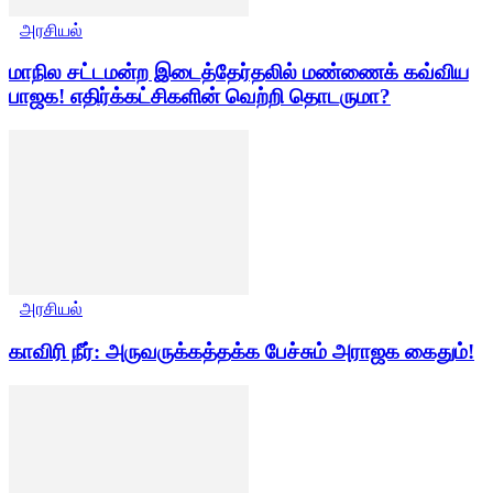
அரசியல்
மாநில சட்டமன்ற இடைத்தேர்தலில் மண்ணைக் கவ்விய
பாஜக! எதிர்க்கட்சிகளின் வெற்றி தொடருமா?
அரசியல்
காவிரி நீர்: அருவருக்கத்தக்க பேச்சும் அராஜக கைதும்!