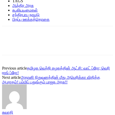
TAGS
ஆந்திர அரசு
கூலியடிமைகள்
சந்திரபாபு நாயுடு
பிறப்பு ஊக்கத்தொகை
Previous article
தமிழக வெற்றி கழகத்தின் ஆட்சி: வாட் ப்ரோ; வெரி
ராங் ப்ரோ!
Next article
அதானி நிறுவனத்தின் மீது அமெரிக்கா விதித்த
அபராதம்! பம்மிப் பதுங்கும் பாஜக அரசு!!
சுவாதி