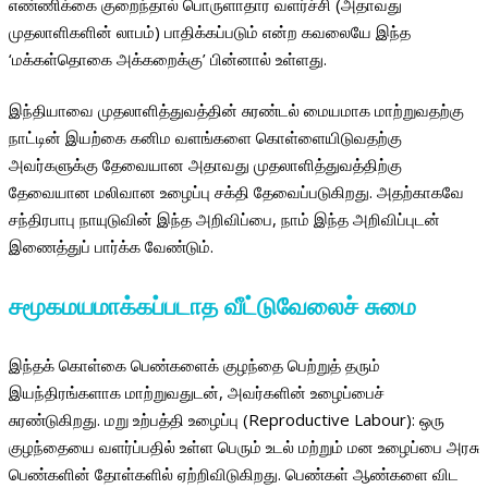
எண்ணிக்கை குறைந்தால் பொருளாதார வளர்ச்சி (அதாவது
முதலாளிகளின் லாபம்) பாதிக்கப்படும் என்ற கவலையே இந்த
‘மக்கள்தொகை அக்கறைக்கு’ பின்னால் உள்ளது.
இந்தியாவை முதலாளித்துவத்தின் சுரண்டல் மையமாக மாற்றுவதற்கு
நாட்டின் இயற்கை கனிம வளங்களை கொள்ளையிடுவதற்கு
அவர்களுக்கு தேவையான அதாவது முதலாளித்துவத்திற்கு
தேவையான மலிவான உழைப்பு சக்தி தேவைப்படுகிறது. அதற்காகவே
சந்திரபாபு நாயுடுவின் இந்த அறிவிப்பை, நாம் இந்த அறிவிப்புடன்
இணைத்துப் பார்க்க வேண்டும்.
சமூகமயமாக்கப்படாத வீட்டுவேலைச் சுமை
இந்தக் கொள்கை பெண்களைக் குழந்தை பெற்றுத் தரும்
இயந்திரங்களாக மாற்றுவதுடன், அவர்களின் உழைப்பைச்
சுரண்டுகிறது. மறு உற்பத்தி உழைப்பு (Reproductive Labour): ஒரு
குழந்தையை வளர்ப்பதில் உள்ள பெரும் உடல் மற்றும் மன உழைப்பை அரசு
பெண்களின் தோள்களில் ஏற்றிவிடுகிறது. பெண்கள் ஆண்களை விட