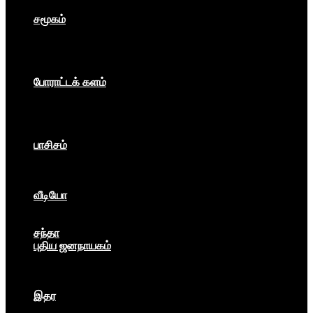
உலகம்
சமூகம்
கம்யூனிசம்
சோசலிசம்
கலை
பார்ப்பனீயம்
போராட்டக் களம்
மக்கள் அதிகாரம்
உலகம்
இந்தியா
இசை விழா
பாசிசம்
காவிமயம்
கார்ப்பரேட் மயம்
ஏகாதிபத்தியம்
வீடியோ
பேட்டி
பாடல்கள்
சந்தா
புதிய ஜனநாயகம்
மார்க்ஸிய லெனினின் இதழ்
தினசரி
தத்துவம்
இதர
முகநூல் பதிவு