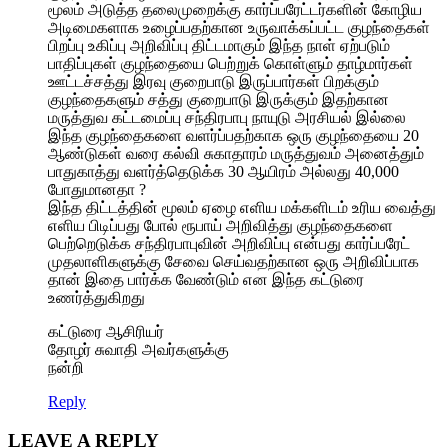
மூலம் அடுத்த தலைமுறைக்கு கார்ப்பரேட்டர்களின் கோழிய
அடிமைகளாக உழைப்பதற்கான உருவாக்கப்பட்ட குழந்தைகள்
பிறப்பு உகிப்பு அறிவிப்பு திட்டமாகும் இந்த நாள் ஏற்படும்
பாதிப்புகள் குழந்தையை பெற்றுக் கொள்ளும் தாழ்மார்கள்
ஊட்டச்சத்து இரவு குறைபாடு இருப்பார்கள் பிறக்கும்
குழந்தைகளும் சத்து குறைபாடு இருக்கும் இதற்கான
மருத்துவ கட்டமைப்பு சந்திரபாபு நாயுடு அரசியல் இல்லை
இந்த குழந்தைகளை வளர்ப்பதற்காக ஒரு குழந்தையை 20
ஆண்டுகள் வரை கல்வி சுகாதாரம் மருத்துவம் அனைத்தும்
பாதுகாத்து வளர்த்தெடுக்க 30 ஆயிரம் அல்லது 40,000
போதுமானதா ?
இந்த திட்டத்தின் மூலம் ஏழை எளிய மக்களிடம் உரிய வைத்து
எளிய பிடிப்பது போல் ரூபாய் அறிவித்து குழந்தைகளை
பெற்றெடுக்க சந்திரபாபுவின் அறிவிப்பு என்பது கார்ப்பரேட்
முதலாளிகளுக்கு சேவை செய்வதற்கான ஒரு அறிவிப்பாக
தான் இதை பார்க்க வேண்டும் என இந்த கட்டுரை
உணர்த்துகிறது
கட்டுரை ஆசிரியர்
தோழர் சுவாதி அவர்களுக்கு
நன்றி
Reply
LEAVE A REPLY