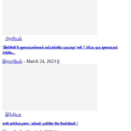
அரசியல்
‘இஸ்ரேலி’ல் ஜனநாயகத்தைக் காப்பாற்றவே முடியாது’ ஏன் ? அப்படி ஒரு ஜனநாயகம்
அங்கே...
இராசவேல்
-
March 24, 2023
0
இந்தியா
சாதி ஒடுக்குமுறை : உங்கள் முன்னே சில கேள்விகள் !