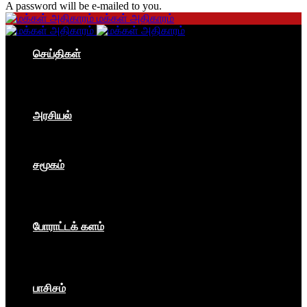
A password will be e-mailed to you.
மக்கள் அதிகாரம்
செய்திகள்
தமிழகம்
இந்தியா
உலகம்
பொருளாதாரம்
அரசியல்
ஐரோப்பா
ஆசியா
உலகம்
சமூகம்
கம்யூனிசம்
சோசலிசம்
கலை
பார்ப்பனீயம்
போராட்டக் களம்
மக்கள் அதிகாரம்
உலகம்
இந்தியா
இசை விழா
பாசிசம்
காவிமயம்