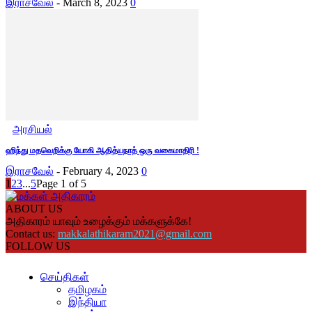
இராசவேல்
-
March 8, 2023
0
அரசியல்
ஹிந்து மதவெறிக்கு யோகி ஆதித்யநாத் ஒரு வகைமாதிரி !
இராசவேல்
-
February 4, 2023
0
1
2
3
...
5
Page 1 of 5
ABOUT US
அதிகாரம் யாவும் உழைக்கும் மக்களுக்கே!
Contact us:
makkalathikaram2021@gmail.com
FOLLOW US
செய்திகள்
தமிழகம்
இந்தியா