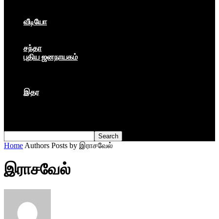
கார்ப்பரேட் மயம்
ஏகாதிபத்தியம்
வீடியோ
பேட்டி
பாடல்கள்
சந்தா
புதிய ஜனநாயகம்
மார்க்ஸிய லெனினின் இதழ்
தினசரி
தத்துவம்
இதர
முகநூல் பதிவு
நூல் அறிமுகம்
கவிதை
Home
Authors
Posts by இராசவேல்
இராசவேல்