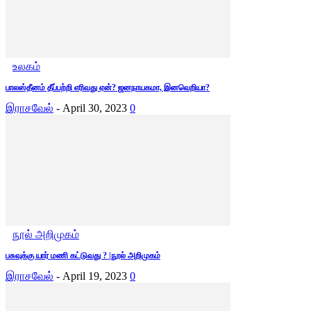
உலகம்
பாலஸ்தீனம் தீப்பற்றி எரிவது ஏன்? ஜனநாயகமா, இனவெறியா?
இராசவேல்
-
April 30, 2023
0
நூல் அறிமுகம்
பசுவுக்கு யார் மணி கட்டுவது ? |நூல் அறிமுகம்
இராசவேல்
-
April 19, 2023
0