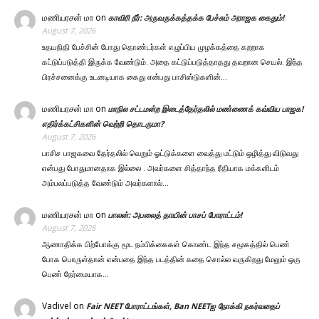
மணியரசன் மா
on
காவிரி நீர்: அருவருக்கத்தக்க பேச்சும் அராஜக கைதும்!
August 7, 2026
உதயநிதி பேச்சின் போது தொண்டர்கள் எழுப்பிய முழக்கத்தை கறறாக
கட்டுப்படுத்தி இருக்க வேண்டும். அதை கட்டுப்படுத்தாதது தவறான செயல். இந்த
பிரச்சனைக்கு உடனடியாக கைது என்பது பாசிஸ்டுகளின்…
மணியரசன் மா
on
மாநில சட்டமன்ற இடைத்தேர்தலில் மண்ணைக் கவ்விய பாஜக!
எதிர்க்கட்சிகளின் வெற்றி தொடருமா?
August 7, 2026
பாசிச பாஜகவை தேர்தலில் வெறும் ஓட்டுக்களை வைத்து மட்டும் ஒழித்து விடுவது
என்பது போதுமானதாக இல்லை . அவர்களை சித்தாந்த ரீதியாக மக்களிடம்
அம்பலப்படுத்த வேண்டும் அவர்களால்…
மணியரசன் மா
on
பாலன்: அபலைத் தாயின் பாசப் போராட்டம்!
August 7, 2026
ஆணாதிக்க பிற்போக்கு மூட நம்பிக்கைகள் கொண்ட இந்த சமூகத்தில் பெண்
போக பொருள்தான் என்பதை இந்த படத்தின் கதை சொல்ல வருகிறது மேலும் ஒரு
பெண் நேர்மையாக…
Vadivel
on
Fair NEET போராட்டங்கள், Ban NEETஐ நோக்கி நகர்வதைப்