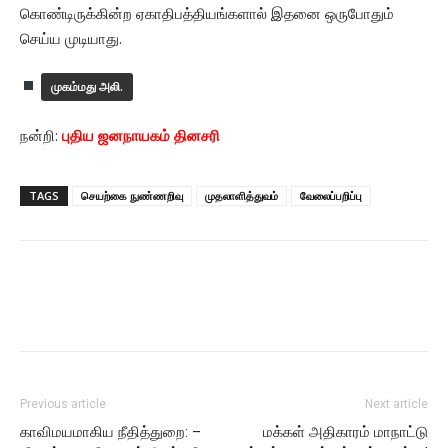
கொண்டிருக்கின்ற ஏகாதிபத்தியங்களால் இதனை ஒருபோதும்
செய்ய முடியாது.
முகம்மது அலி.
நன்றி:
புதிய ஜனநாயகம் தினசரி
TAGS
செயற்கை நுண்ணறிவு
முதலாளித்துவம்
வேலைப்பறிப்பு
Previous article
Next article
காவிமயமாகிய நீதித்துறை: –
மக்கள் அதிகாரம் மாநாட்டு