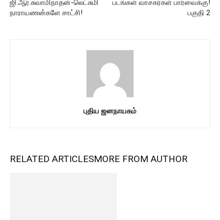
ஜி.ஆர்.சுவாமிநாதன்-லெட்சுமி
படங்கள் வாசகர்கள் பார்வைக்கு!
நாராயணன்களே சாட்சி!
பகுதி 2
புதிய ஜனநாயகம்
RELATED ARTICLES
MORE FROM AUTHOR