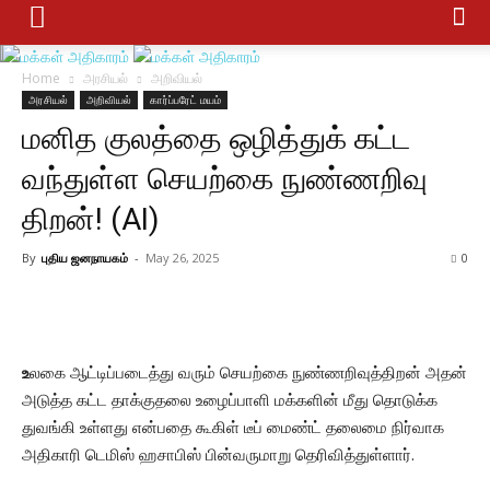
Home
அரசியல்
அறிவியல்
அரசியல்
அறிவியல்
கார்ப்பரேட் மயம்
மனித குலத்தை ஒழித்துக் கட்ட
வந்துள்ள செயற்கை நுண்ணறிவு
திறன்! (AI)
By
புதிய ஜனநாயகம்
-
May 26, 2025
0
உ
லகை ஆட்டிப்படைத்து வரும் செயற்கை நுண்ணறிவுத்திறன் அதன்
அடுத்த கட்ட தாக்குதலை உழைப்பாளி மக்களின் மீது தொடுக்க
துவங்கி உள்ளது என்பதை கூகிள் டீப் மைண்ட் தலைமை நிர்வாக
அதிகாரி டெமிஸ் ஹசாபிஸ் பின்வருமாறு தெரிவித்துள்ளார்.