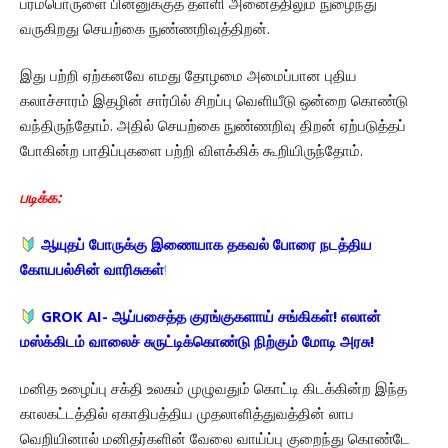
பரம்பொருளை பின்னுக்குத் தள்ளி அனைத்திலும் நுழைந்து
வருகிறது செயற்கை நுண்ணறிவுத்திறன்.
இது பற்றி ஏற்கனவே எமது தோழமை அமைப்பான புதிய
கலாச்சாரம் இதழின் சார்பில் சிறப்பு வெளியீடு ஒன்றை கொண்டு
வந்திருந்தோம். அதில் செயற்கை நுண்ணறிவு திறன் ஏற்படுத்தப்
போகின்ற பாதிப்புகளை பற்றி விளக்கிக் கூறியிருந்தோம்.
படிக்க:
ஆயுதப் போருக்கு இணையாக தகவல் போரை நடத்திய
கோயபல்சின் வாரிசுகள்
!
GROK AI- ஆப்பசைத்த குரங்குகளாய் சங்கிகள்! எலான்
மஸ்க்கிடம் வாலைச் சுருட்டிக்கொண்டு நிற்கும் மோடி அரசு!
மனித உழைப்பு சக்தி உலகம் முழுவதும் கொட்டி கிடக்கின்ற இந்த
காலகட்டத்தில் ஏகாதிபத்திய முதலாளித்துவத்தின் லாப
வெறியினால் மனிதர்களின் வேலை வாய்ப்பு குறைந்து கொண்டே