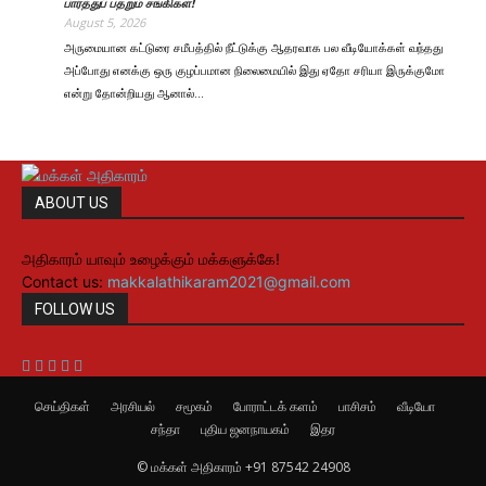
பார்த்துப் பதறும் சங்கிகள்!
August 5, 2026
அருமையான கட்டுரை சமீபத்தில் நீட்டுக்கு ஆதரவாக பல வீடியோக்கள் வந்தது
அப்போது எனக்கு ஒரு குழப்பமான நிலைமையில் இது ஏதோ சரியா இருக்குமோ
என்று தோன்றியது ஆனால்…
ABOUT US
அதிகாரம் யாவும் உழைக்கும் மக்களுக்கே!
Contact us:
makkalathikaram2021@gmail.com
FOLLOW US
செய்திகள்
அரசியல்
சமூகம்
போராட்டக் களம்
பாசிசம்
வீடியோ
சந்தா
புதிய ஜனநாயகம்
இதர
© மக்கள் அதிகாரம் +91 87542 24908