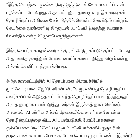
“இந்த செயற்கை நுண்ணறிவு திறத்தினால் வேலை வாய்ப்புகள்
பறிக்கப்பட போகிறது. அதனால் புதிய தலைமுறை இளைஞர்கள்
தொழில்நுட்ப அறிவை மேம்படுத்திக் கொள்ள வேண்டும் என்றும்,
செயற்கை நுண்ணறிவு திறனுடன் போட்டியிடுவதற்கு தயாராக
வேண்டும் என்றும்” முன்மொழிந்துள்ளார்.
இந்த செயற்கை நுண்ணறிவுத்திறன் அறிமுகப்படுத்தப்பட்ட போது
அது மனித குலத்தின் வேலை வாய்ப்புகளை பறித்து விடும் என்று
அச்சம் வெளிப்படத்துவங்கியது.
அந்த காலகட்டத்தில் AI தொடர்பான ஆராய்ச்சியில்
முன்னோடியான ஜெப்ரி ஹிண்டன், ‘’ஏ.ஐ., என்பது தொழில்நுட்ப
வளர்ச்சியின் அடுத்த கட்டம். எந்த தொழில்நுட்பமாக இருந்தாலும்,
அதை தவறாக பயன்படுத்துபவர்கள் இருக்கத் தான் செய்வர்.
அதனால், AI பற்றிய அச்சம் தேவையில்லை. ஏற்கனவே உள்ள
தொழில்நுட்பத்தை விட, AI பயன்படுத்தி போட்டோக்களை
துல்லியமாக ‘எடிட்’ செய்ய முடியும். வீடியோக்களில் ஒருவரின்
குரலை உண்மையாக பேசுவது போல செய்ய முடியும்.”என்று இரண்டு