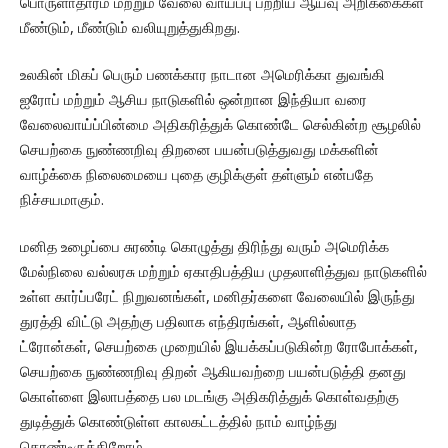
பொருளாதாரம் மற்றும் வேலை வாய்ப்பு பற்றிய ஆய்வு அறிக்கைகள்
மீண்டும், மீண்டும் வலியுறுத்துகிறது.
உலகின் மிகப் பெரும் பணக்கார நாடான அமெரிக்கா துவங்கி
ஐரோப் மற்றும் ஆசிய நாடுகளில் ஒன்றான இந்தியா வரை
வேலைவாய்ப்பின்மை அதிகரித்துக் கொண்டே செல்கின்ற சூழலில்
செயற்கை நுண்ணறிவு திறனை பயன்படுத்துவது மக்களின்
வாழ்க்கை நிலைமையை புதை குழிக்குள் தள்ளும் என்பதே
நிச்சயமாகும்.
மனித உழைப்பை சுரண்டி கொழுத்து திரிந்து வரும் அமெரிக்க
மேல்நிலை வல்லரசு மற்றும் ஏகாதிபத்திய முதலாளித்துவ நாடுகளில்
உள்ள கார்ப்பரேட் நிறுவனங்கள், மனிதர்களை வேலையில் இருந்து
துரத்தி விட்டு அதற்கு பதிலாக எந்திரங்கள், ஆளில்லாத
ட்ரோன்கள், செயற்கை முறையில் இயக்கப்படுகின்ற ரோபோக்கள்,
செயற்கை நுண்ணறிவு திறன் ஆகியவற்றை பயன்படுத்தி தனது
கொள்ளை இலாபத்தை பல மடங்கு அதிகரித்துக் கொள்வதற்கு
துடித்துக் கொண்டுள்ள காலகட்டத்தில் நாம் வாழ்ந்து
கொண்டிருக்கிறோம்.