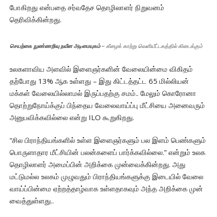
போகிறது என்பதை சர்வதேச தொழிலாளர் நிறுவனம்
தெரிவிக்கின்றது.
செயற்கை நுண்ணறிவு நவீன அடிமையுகம்
– கீழைக் காற்று வெளியீட்டகத்தில் கிடைக்கும்
உலகளாவிய அளவில் இளைஞர்களின் வேலையின்மை விகிதம்
தற்போது 13% ஆக உள்ளது – இது கிட்டத்தட்ட 65 மில்லியன்
மக்கள் வேலையில்லாமல் இருப்பதற்கு சமம்.. மேலும் கொரோனா
தொற்றுநோய்க்குப் பிந்தைய வேலைவாய்ப்பு மீட்சியை அனைவரும்
அனுபவிக்கவில்லை என்று ILO கூறுகிறது.
“சில பிராந்தியங்களில் உள்ள இளைஞர்களும் பல இளம் பெண்களும்
பொருளாதார மீட்சியின் பலன்களைப் பார்க்கவில்லை.” என்றும் உலக
தொழிலாளர் அமைப்பின் அறிக்கை முன்வைக்கின்றது. அது
மட்டுமல்ல உலகம் முழுவதும் பிராந்தியங்களுக்கு இடையில் வேலை
வாய்ப்பின்மை ஏற்றத்தாழ்வாக உள்ளதாகவும் அந்த அறிக்கை முன்
வைத்துள்ளது..