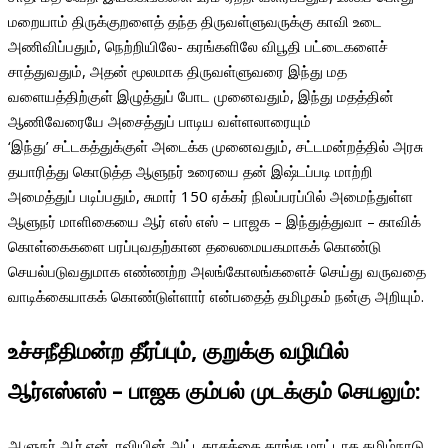
மறையாம் திருக்குறளைத் தந்த திருவள்ளுவருக்கு காவி உடை
அணிவிப்பதும், நெற்றியிலே- கரங்களிலே விபூதி பட்டைகளைச்
சாத்துவதும், அதன் மூலமாக திருவள்ளுவரை இந்து மத
வளையத்திற்குள் இழுத்துப் போட முனைவதும், இந்து மதத்தின்
ஆணிவேரையே அசைத்துப் பாடிய வள்ளலாரையும்
‘இந்து’ சட்டகத்துக்குள் அடைக்க முனைவதும், சட்டமன்றத்தில் அரசு
தயாரித்து கொடுத்த ஆளுநர் உரையை தன் இஷ்டப்படி மாற்றி
அமைத்துப் படிப்பதும், சுமார் 150 ஏக்கர் நிலப்பரப்பில் அமைந்துள்ள
ஆளுநர் மாளிகையை ஆர் எஸ் எஸ் – பாஜக – இந்துத்துவா – காவிக்
கொள்கைகளை பரப்புவதற்கான தலைமையகமாகக் கொண்டு
செயல்படுவதுமாக எண்ணற்ற அலங்கோலங்களைச் செய்து வருவதை
வாடிக்கையாகக் கொண்டுள்ளார் என்பதைத் தமிழகம் நன்கு அறியும்.
உச்சநீதிமன்ற தீர்ப்பும், குறுக்கு வழியில்
ஆர்எஸ்எஸ் – பாஜக கும்பல் முடக்கும் செயலும்:
ஆளுநர் ஆர்.என். ரவியின் அட்டகாசத்தை தாங்க மாட்டாத தமிழ்நாடு