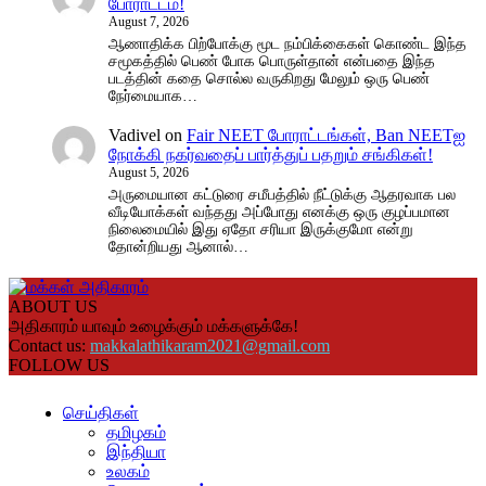
போராட்டம்!
August 7, 2026
ஆணாதிக்க பிற்போக்கு மூட நம்பிக்கைகள் கொண்ட இந்த
சமூகத்தில் பெண் போக பொருள்தான் என்பதை இந்த
படத்தின் கதை சொல்ல வருகிறது மேலும் ஒரு பெண்
நேர்மையாக…
Vadivel
on
Fair NEET போராட்டங்கள், Ban NEETஐ
நோக்கி நகர்வதைப் பார்த்துப் பதறும் சங்கிகள்!
August 5, 2026
அருமையான கட்டுரை சமீபத்தில் நீட்டுக்கு ஆதரவாக பல
வீடியோக்கள் வந்தது அப்போது எனக்கு ஒரு குழப்பமான
நிலைமையில் இது ஏதோ சரியா இருக்குமோ என்று
தோன்றியது ஆனால்…
ABOUT US
அதிகாரம் யாவும் உழைக்கும் மக்களுக்கே!
Contact us:
makkalathikaram2021@gmail.com
FOLLOW US
செய்திகள்
தமிழகம்
இந்தியா
உலகம்