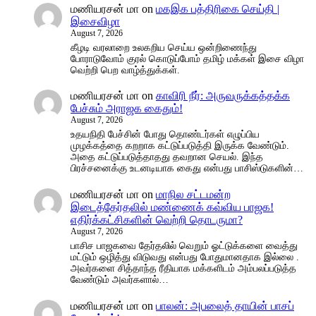
மணியரசன் மா
on
மகஇக பத்திரிகை செய்தி |
இசைவிழா
August 7, 2026
கீழடி வரலாறை உலகறிய செய்ய ஒன்றிணைந்து
போராடுவோம் குரல் கொடுப்போம் தமிழ் மக்கள் இசை விழா
வெற்றி பெற வாழ்த்துக்கள்.
மணியரசன் மா
on
காவிரி நீர்: அருவருக்கத்தக்க
பேச்சும் அராஜக கைதும்!
August 7, 2026
உதயநிதி பேச்சின் போது தொண்டர்கள் எழுப்பிய
முழக்கத்தை கறறாக கட்டுப்படுத்தி இருக்க வேண்டும்.
அதை கட்டுப்படுத்தாதது தவறான செயல். இந்த
பிரச்சனைக்கு உடனடியாக கைது என்பது பாசிஸ்டுகளின்…
மணியரசன் மா
on
மாநில சட்டமன்ற
இடைத்தேர்தலில் மண்ணைக் கவ்விய பாஜக!
எதிர்க்கட்சிகளின் வெற்றி தொடருமா?
August 7, 2026
பாசிச பாஜகவை தேர்தலில் வெறும் ஓட்டுக்களை வைத்து
மட்டும் ஒழித்து விடுவது என்பது போதுமானதாக இல்லை .
அவர்களை சித்தாந்த ரீதியாக மக்களிடம் அம்பலப்படுத்த
வேண்டும் அவர்களால்…
மணியரசன் மா
on
பாலன்: அபலைத் தாயின் பாசப்