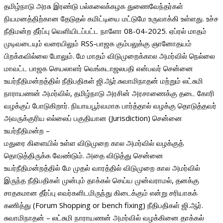
தமிழ்நாடு அரசு இரண்டு பல்கலைக்கழக துணைவேந்தர்கள்
நியமனத்திற்கான தேடுதல் கமிட்டியை மட்டுமே உருவாக்கி உள்ளது. உச்ச
நீதிமன்ற தீர்ப்பு வெளியிடப்பட்ட நாளோ 08-04-2025. ஏப்ரல் மாதம்
முடிவடையும் வரையிலும் RSS-பாஜக கும்பலுக்கு ஞானோதயம்
பிறக்கவில்லை போலும். மே மாதம் விடுமுறைக்கால அமர்வில் நெல்லை
மாவட்ட பாஜக செயலாளர் வெங்கடாஜலபதி என்பவர் சென்னை
உயர்நீதிமன்றத்தில் நீதிபதிகள் ஜி.ஆர்.சுவாமிநாதன் மற்றும் லட்சுமி
நாராயணன் அமர்வில், தமிழ்நாடு அரசின் அரசாணைக்கு தடை கோரி
வழக்குப் போடுகிறார். நியாயபூர்வமாக பார்த்தால் வழக்கு தொடுத்தவர்
அவருக்குரிய எல்லைப் பகுதியான (Jurisdiction) சென்னை
உயர்நீதிமன்ற –
மதுரை கிளையில் உள்ள விடுமுறை கால அமர்வில் வழக்குத்
தொடுத்திருக்க வேண்டும். அதை விடுத்து சென்னை
உயர்நீதிமன்றத்தில் மே முதல் வாரத்தில் விடுமுறை கால அமர்வில்
இருந்த நீதிபதிகள் முன்பும் தாக்கல் செய்ய முன்வராமல், தனக்கு
சாதகமான தீர்ப்பு எவர்களிடமிருந்து கிடைக்கும் என்று சரியாகக்
கணித்து (Forum Shopping or bench fixing) நீதிபதிகள் ஜி.ஆர்.
சுவாமிநாதன் – லட்சுமி நாராயணன் அமர்வில் வழக்கினை தாக்கல்