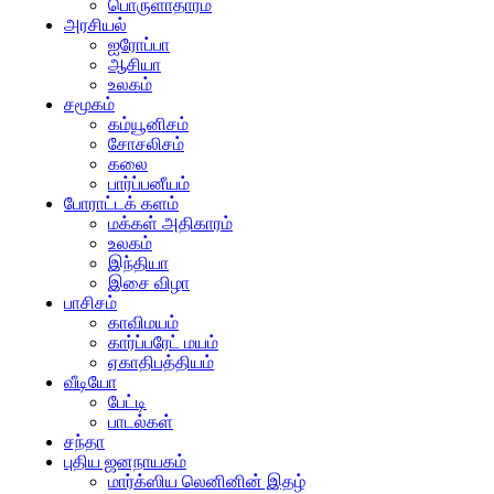
பொருளாதாரம்
அரசியல்
ஐரோப்பா
ஆசியா
உலகம்
சமூகம்
கம்யூனிசம்
சோசலிசம்
கலை
பார்ப்பனீயம்
போராட்டக் களம்
மக்கள் அதிகாரம்
உலகம்
இந்தியா
இசை விழா
பாசிசம்
காவிமயம்
கார்ப்பரேட் மயம்
ஏகாதிபத்தியம்
வீடியோ
பேட்டி
பாடல்கள்
சந்தா
புதிய ஜனநாயகம்
மார்க்ஸிய லெனினின் இதழ்