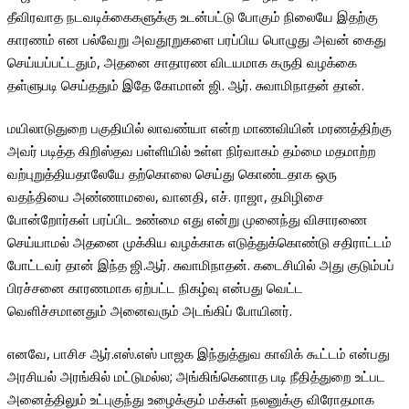
தீவிரவாத நடவடிக்கைகளுக்கு உடன்பட்டு போகும் நிலையே இதற்கு
காரணம் என பல்வேறு அவதூறுகளை பரப்பிய பொழுது அவன் கைது
செய்யப்பட்டதும், அதனை சாதாரண விடயமாக கருதி வழக்கை
தள்ளுபடி செய்ததும் இதே கோமான் ஜி. ஆர். சுவாமிநாதன் தான்.
மயிலாடுதுறை பகுதியில் லாவண்யா என்ற மாணவியின் மரணத்திற்கு
அவர் படித்த கிறிஸ்தவ பள்ளியில் உள்ள நிர்வாகம் தம்மை மதமாற்ற
வற்புறுத்தியதாலேயே தற்கொலை செய்து கொண்டதாக ஒரு
வதந்தியை அண்ணாமலை, வானதி, எச். ராஜா, தமிழிசை
போன்றோர்கள் பரப்பிட உண்மை எது என்று முனைந்து விசாரணை
செய்யாமல் அதனை முக்கிய வழக்காக எடுத்துக்கொண்டு சதிராட்டம்
போட்டவர் தான் இந்த ஜி.ஆர். சுவாமிநாதன். கடைசியில் அது குடும்பப்
பிரச்சனை காரணமாக ஏற்பட்ட நிகழ்வு என்பது வெட்ட
வெளிச்சமானதும் அனைவரும் அடங்கிப் போயினர்.
எனவே, பாசிச ஆர்.எஸ்.எஸ் பாஜக இந்துத்துவ காவிக் கூட்டம் என்பது
அரசியல் அரங்கில் மட்டுமல்ல; அங்கிங்கெனாத படி நீதித்துறை உட்பட
அனைத்திலும் உட்புகுந்து உழைக்கும் மக்கள் நலனுக்கு விரோதமாக