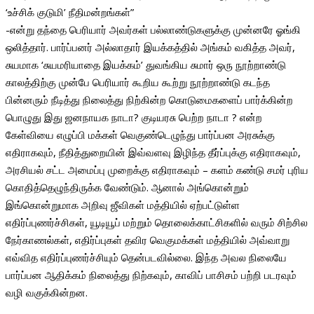
‘உச்சிக் குடுமி’ நீதிமன்றங்கள்”
-என்று தந்தை பெரியார் அவர்கள் பல்லாண்டுகளுக்கு முன்னரே ஓங்கி
ஒலித்தார். பார்ப்பனர் அல்லாதார் இயக்கத்தில் அங்கம் வகித்த அவர்,
சுயமாக ‘சுயமரியாதை இயக்கம்’ துவங்கிய சுமார் ஒரு நூற்றாண்டு
காலத்திற்கு முன்பே பெரியார் கூறிய கூற்று நூற்றாண்டு கடந்த
பின்னரும் நீடித்து நிலைத்து நிற்கின்ற கொடுமைகளைப் பார்க்கின்ற
பொழுது இது ஜனநாயக நாடா? குடியரசு பெற்ற நாடா ? என்ற
கேள்வியை எழுப்பி மக்கள் வெகுண்டெழுந்து பார்ப்பன அரசுக்கு
எதிராகவும், நீதித்துறையின் இவ்வளவு இழிந்த தீர்ப்புக்கு எதிராகவும்,
அரசியல் சட்ட அமைப்பு முறைக்கு எதிராகவும் – களம் கண்டு சமர் புரிய
கொதித்தெழுந்திருக்க வேண்டும். ஆனால் அங்கொன்றும்
இங்கொன்றுமாக அறிவு ஜீவிகள் மத்தியில் ஏற்பட்டுள்ள
எதிர்ப்புணர்ச்சிகள், யூடியூப் மற்றும் தொலைக்காட்சிகளில் வரும் சிற்சில
நேர்காணல்கள், எதிர்ப்புகள் தவிர வெகுமக்கள் மத்தியில் அவ்வாறு
எவ்வித எதிர்ப்புணர்ச்சியும் தென்படவில்லை. இந்த அவல நிலையே
பார்ப்பன ஆதிக்கம் நிலைத்து நிற்கவும், காவிப் பாசிசம் பற்றி படரவும்
வழி வகுக்கின்றன.