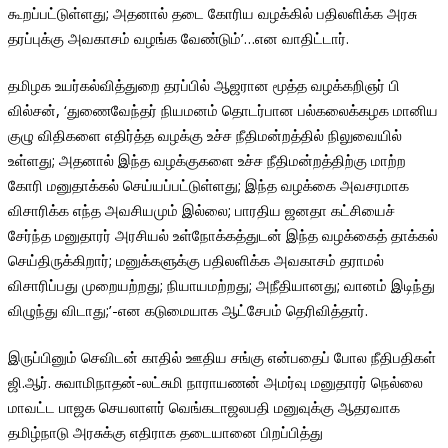
கூறப்பட்டுள்ளது; அதனால் தடை கோரிய வழக்கில் பதிலளிக்க அரசு
தரப்புக்கு அவகாசம் வழங்க வேண்டும்’…என வாதிட்டார்.
தமிழக உயர்கல்வித்துறை தரப்பில் ஆஜரான மூத்த வழக்கறிஞர் பி
வில்சன், ‘துணைவேந்தர் நியமனம் தொடர்பான பல்கலைக்கழக மானிய
குழு விதிகளை எதிர்த்த வழக்கு உச்ச நீதிமன்றத்தில் நிலுவையில்
உள்ளது; அதனால் இந்த வழக்குகளை உச்ச நீதிமன்றத்திற்கு மாற்ற
கோரி மனுதாக்கல் செய்யப்பட்டுள்ளது; இந்த வழக்கை அவசரமாக
விசாரிக்க எந்த அவசியமும் இல்லை; பாரதிய ஜனதா கட்சியைச்
சேர்ந்த மனுதாரர் அரசியல் உள்நோக்கத்துடன் இந்த வழக்கைத் தாக்கல்
செய்திருக்கிறார்; மனுக்களுக்கு பதிலளிக்க அவகாசம் தராமல்
விசாரிப்பது முறையற்றது; நியாயமற்றது; அநீதியானது; வானம் இடிந்து
விழுந்து விடாது;’-என கடுமையாக ஆட்சேபம் தெரிவித்தார்.
இருப்பினும் செவிடன் காதில் ஊதிய சங்கு என்பதைப் போல நீதிபதிகள்
ஜி.ஆர். சுவாமிநாதன்-லட்சுமி நாராயணன் அமர்வு மனுதாரர் நெல்லை
மாவட்ட பாஜக செயலாளர் வெங்கடாஜலபதி மனுவுக்கு ஆதரவாக
தமிழ்நாடு அரசுக்கு எதிராக தடையானை பிறப்பித்து