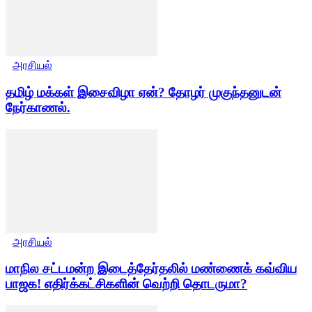
அரசியல்
தமிழ் மக்கள் இசைவிழா ஏன்? தோழர் முகுந்தனுடன்
நேர்காணல்.
அரசியல்
மாநில சட்டமன்ற இடைத்தேர்தலில் மண்ணைக் கவ்விய
பாஜக! எதிர்க்கட்சிகளின் வெற்றி தொடருமா?