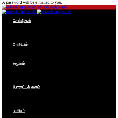
A password will be e-mailed to you.
மக்கள் அதிகாரம்
செய்திகள்
தமிழகம்
இந்தியா
உலகம்
பொருளாதாரம்
அரசியல்
ஐரோப்பா
ஆசியா
உலகம்
சமூகம்
கம்யூனிசம்
சோசலிசம்
கலை
பார்ப்பனீயம்
போராட்டக் களம்
மக்கள் அதிகாரம்
உலகம்
இந்தியா
இசை விழா
பாசிசம்
காவிமயம்