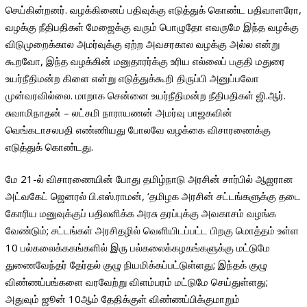
செய்கின்றனர். வழக்கினைப் பதிவுக்கு எடுத்துக் கொண்ட பதிவாளரோ,
வழக்கு நீதிபதிகள் மேஜைக்கு வரும் பொழுதோ எவருமே இந்த வழக்கு
விடுமுறைக்கால அமர்வுக்கு ஏற்ற அவசரகால வழக்கு அல்ல என்று
கூறவோ, இந்த வழக்கின் மனுதாரர்க்கு உரிய எல்லைப் பகுதி மதுரை
உயர்நீதிமன்ற கிளை என்று எடுத்துக்கூறி திருப்பி அனுப்பவோ
முன்வரவில்லை. மாறாக சென்னை உயர்நீதிமன்ற நீதிபதிகள் ஜி.ஆர்.
சுவாமிநாதன் – லட்சுமி நாராயணன் அமர்வு பாஜகவின்
வெங்கடாசலபதி எண்ணியது போலவே வழக்கை விசாரணைக்கு
எடுத்துக் கொண்டது.
மே 21-ல் விசாரணையின் போது தமிழ்நாடு அரசின் சார்பில் ஆஜரான
அட்வகேட் ஜெனரல் பி.எஸ்.ராமன், ‘தமிழக அரசின் சட்டங்களுக்கு தடை
கோரிய மனுவுக்குப் பதிலளிக்க அரசு தரப்புக்கு அவகாசம் வழங்க
வேண்டும்; சட்டங்கள் அரசிதழில் வெளியிடப்பட்ட பிறகு மொத்தம் உள்ள
10 பல்கலைக்ககங்களில் இரு பல்கலைக்கழகங்களுக்கு மட்டுமே
துணைவேந்தர் தேர்தல் குழு நியமிக்கப்பட்டுள்ளது; இந்தக் குழு
விண்ணப்பங்களை வரவேற்று விளம்பரம் மட்டுமே செய்துள்ளது;
அதுவும் ஜூன் 10ஆம் தேதிக்குள் விண்ணப்பிக்குமாறும்