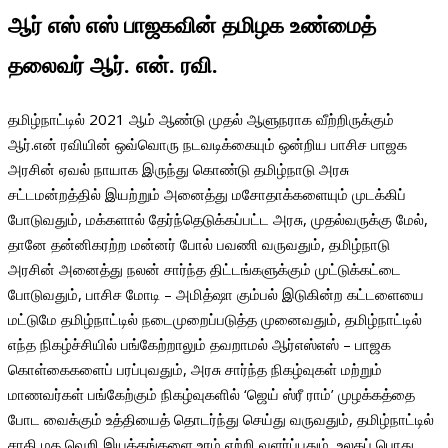
ஆர் எஸ் எஸ் பாஜகவின் தமிழக உண்மைத்
தலைவர் ஆர். என். ரவி.
தமிழ்நாட்டில் 2021 ஆம் ஆண்டு முதல் ஆளுநராக வீற்றிருக்கும்
ஆர்.என் ரவியின் ஒவ்வொரு நடவடிக்கையும் ஒன்றிய பாசிச பாஜக
அரசின் ஏவல் நாயாக இருந்து கொண்டு தமிழ்நாடு அரசு
சட்டமன்றத்தில் இயற்றும் அனைத்து மசோதாக்களையும் முடக்கிப்
போடுவதும், மக்களால் தேர்ந்தெடுக்கப்பட்ட அரசு, முதல்வருக்கு மேல்,
தானே தன்னிகரற்ற மன்னர் போல் பவணி வருவதும், தமிழ்நாடு
அரசின் அனைத்து நலன் சார்ந்த திட்டங்களுக்கும் முட்டுக்கட்டை
போடுவதும், பாசிச மோடி – அமித்ஷா கும்பல் இடுகின்ற கட்டளையை
மட்டுமே தமிழ்நாட்டில் நடைமுறைப்படுத்த முனைவதும், தமிழ்நாட்டில்
எந்த நிகழ்ச்சியில் பங்கேற்றாலும் தவறாமல் ஆர்எஸ்எஸ் – பாஜக
கொள்கைகளைப் பரப்புவதும், அரசு சார்ந்த நிகழ்வுகள் மற்றும்
மாணவர்கள் பங்கேற்கும் நிகழ்வுகளில் ‘ஜெய் ஸ்ரீ ராம்’ முழக்கத்தை
போட வைக்கும் உத்தியைத் தொடர்ந்து செய்து வருவதும், தமிழ்நாட்டில்
சாதி மத வெறி இயக்கங்களை உரம் ஏற்றி வளர்ப்பதும், உலகப் பொது