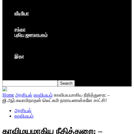
கார்ப்பரேட் மயம்
ஏகாதிபத்தியம்
வீடியோ
பேட்டி
பாடல்கள்
சந்தா
புதிய ஜனநாயகம்
மார்க்ஸிய லெனினின் இதழ்
தினசரி
தத்துவம்
இதர
முகநூல் பதிவு
நூல் அறிமுகம்
கவிதை
Home
அரசியல்
காவிமயம்
காவிமயமாகிய நீதித்துறை: –
ஜி.ஆர்.சுவாமிநாதன்-லெட்சுமி நாராயணன்களே சாட்சி!
அரசியல்
காவிமயம்
காவிமயமாகிய நீதித்துறை: –