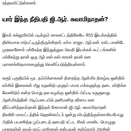
உத்தரவிட்டுள்ளனர்.
யார் இந்த நீதிபதி ஜி.ஆர். சுவாமிநாதன்?
இவர் கல்லூரியில் படிக்கும் காலகட்டத்திலேயே RSS இயக்கத்தில்
தீவிரமாக ஈடுபட்டிருந்திருக்கிறார். எச்ச. ராஜா, ஆர்.என். ரவி, பாண்டே
முதலானோர் பங்கேற்ற இந்துத்துவ வெறி இயக்கக் கூட்டங்களில்
பங்கேற்று தான் ஒரு ஆர் எஸ் எஸ் காரன் தான் என
புளகாங்கிதமாககருத்து வெளிப்படுத்தியுள்ளார்.
கரூர் பகுதியில் மூட நம்பிக்கைகள் நிறைந்த ஆன்மீக நிகழ்வு ஒன்றில்
எச்சில் இலைகள் மீது உருண்டு புரளும் பாமர மக்களுக்கு தடை விதிக்க
வேண்டும் என்ற பொது நல வழக்கு ஒன்றில் அப்படி உருளுவது
ஆன்மீகத்தின் அடிப்படையில் தனிமனித உரிமை என
தீர்ப்பளித்தவர்தான் இந்தக் கோமான் ஜி.ஆர். சுவாமிநாதன்
நீலகிரி மாவட்டத்தில் ஹெலிகாப்டர் ஒன்று விபத்திற்குள்ளாகியபோது
அதில் பயணித்த முப்படைத் தளபதி உட்பட சிலர் மாண்ட பொழுது
பாஜகவின் ஏவல் நாய் மாரிதாஸ் என்பவன் தமிழ்நாடு அரசின்