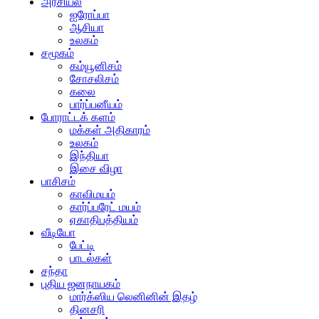
அரசியல்
ஐரோப்பா
ஆசியா
உலகம்
சமூகம்
கம்யூனிசம்
சோசலிசம்
கலை
பார்ப்பனீயம்
போராட்டக் களம்
மக்கள் அதிகாரம்
உலகம்
இந்தியா
இசை விழா
பாசிசம்
காவிமயம்
கார்ப்பரேட் மயம்
ஏகாதிபத்தியம்
வீடியோ
பேட்டி
பாடல்கள்
சந்தா
புதிய ஜனநாயகம்
மார்க்ஸிய லெனினின் இதழ்
தினசரி