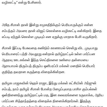
வழிகாட்டி” என்று பேசினார்.
அதே சீமான் தான் இன்று சமூகநீதிக்கும் பெரியாருக்கும் என்ன
சம்பந்தம் அவரை தான் விஜய் கொள்கை வழிகாட்டி என்கிறார். இதை
எப்படி ஏற்றுக் கொள்ள முடியும் என ஏறுக்கு மாறாக பேசி வருகிறார்.
சீமான் இப்படி பேசுவதை கண்டும் காணாமல் சென்று விட முடியாது
பெரியாரைப் பற்றி அவதூறு என்றால் தமிழ்நாட்டில் உள்ள பார்ப்பன
ஆதரவு ஊடகங்கள் இந்த செய்திகளை உண்மை தன்மையை
ஆராயாமல் திரும்பத் திரும்ப ஒளிபரப்பி மக்கள் மனதில் பெரியார்
குறித்த தவறான கருத்தை விதைக்கின்றன.
தமிழக பாஜகவின் ஹெச் ராஜா, இந்து மக்கள் கட்சியின் அர்ஜுன்
சம்பத், நாம் தமிழர் சீமான் போன்ற பிழைப்புவாத பாசிச கும்பல்கள்
ஒன்றிணைந்து தமிழ்நாட்டில் மத, இன கலவரங்களை உருவாக்க, ஆரிய
பார்ப்பன சித்தாந்தத்தை விதைக்க நினைக்கிறார்கள். இதற்கு
பெருந்தடையாக உள்ள பெரியாரை அவரது பகுத்தறிவு கொள்கைகளை