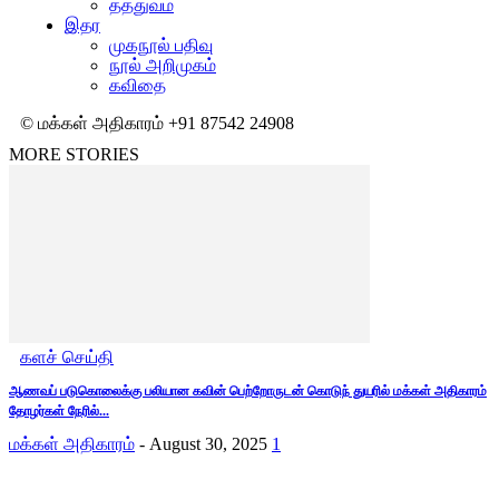
தத்துவம்
இதர
முகநூல் பதிவு
நூல் அறிமுகம்
கவிதை
© மக்கள் அதிகாரம் +91 87542 24908
MORE STORIES
களச் செய்தி
ஆணவப் படுகொலைக்கு பலியான கவின் பெற்றோருடன் கொடுந் துயரில் மக்கள் அதிகாரம்
தோழர்கள் நேரில்...
மக்கள் அதிகாரம்
-
August 30, 2025
1