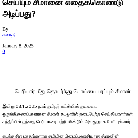
செய்யும் சீமானை எதைக்கொண்டு
அடிப்பது?
By
சுவாதி
-
January 8, 2025
0
பெரியார் மீது தொடர்ந்து பொய்யை பரப்பும் சீமான்.
இ
ன்று 08.1.2025 நாம் தமிழர் கட்சியின் தலைமை
ஒருங்கிணைப்பாளரான சீமான் கடலூரில் நடைபெற்ற செய்தியாளர்கள்
சந்திப்பில் தந்தை பெரியாரை பற்றி மீண்டும் அவதூறாக பேசியுள்ளார்.
கடந்த சில மாதங்களாக தமிழின பிழைப்புவாதியான சீமானின்