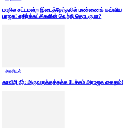
மாநில சட்டமன்ற இடைத்தேர்தலில் மண்ணைக் கவ்விய
பாஜக! எதிர்க்கட்சிகளின் வெற்றி தொடருமா?
அரசியல்
காவிரி நீர்: அருவருக்கத்தக்க பேச்சும் அராஜக கைதும்!