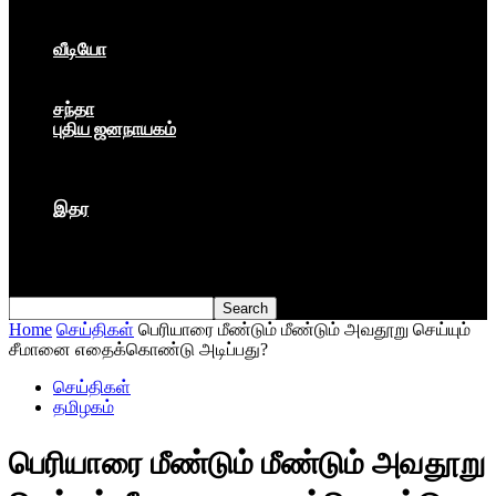
கார்ப்பரேட் மயம்
ஏகாதிபத்தியம்
வீடியோ
பேட்டி
பாடல்கள்
சந்தா
புதிய ஜனநாயகம்
மார்க்ஸிய லெனினின் இதழ்
தினசரி
தத்துவம்
இதர
முகநூல் பதிவு
நூல் அறிமுகம்
கவிதை
Home
செய்திகள்
பெரியாரை மீண்டும் மீண்டும் அவதூறு செய்யும்
சீமானை எதைக்கொண்டு அடிப்பது?
செய்திகள்
தமிழகம்
பெரியாரை மீண்டும் மீண்டும் அவதூறு