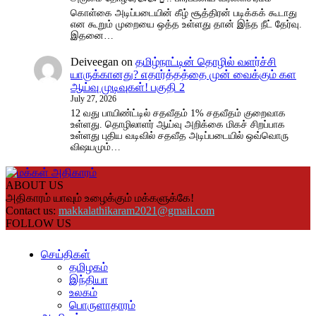
கொள்கை அடிப்படையின் கீழ் சூத்திரன் படிக்கக் கூடாது
என கூறும் முறையை ஒத்த உள்ளது தான் இந்த நீட் தேர்வு.
இதனை…
Deiveegan
on
தமிழ்நாட்டின் தொழில் வளர்ச்சி
யாருக்கானது? எதார்த்தத்தை முன் வைக்கும் கள
ஆய்வு முடிவுகள்! பகுதி 2
July 27, 2026
12 வது பாயிண்ட்டில் சதவீதம் 1% சதவீதம் குறைவாக
உள்ளது. தொழிலாளர் ஆய்வு அறிக்கை மிகச் சிறப்பாக
உள்ளது புதிய வடிவில் சதவீத அடிப்படையில் ஒவ்வொரு
விஷயமும்…
ABOUT US
அதிகாரம் யாவும் உழைக்கும் மக்களுக்கே!
Contact us:
makkalathikaram2021@gmail.com
FOLLOW US
செய்திகள்
தமிழகம்
இந்தியா
உலகம்
பொருளாதாரம்