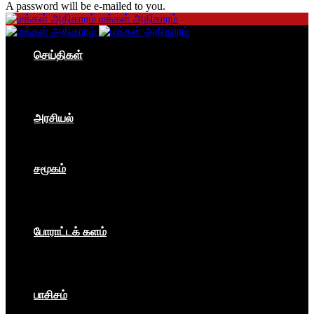
A password will be e-mailed to you.
மக்கள் அதிகாரம்
செய்திகள்
தமிழகம்
இந்தியா
உலகம்
பொருளாதாரம்
அரசியல்
ஐரோப்பா
ஆசியா
உலகம்
சமூகம்
கம்யூனிசம்
சோசலிசம்
கலை
பார்ப்பனீயம்
போராட்டக் களம்
மக்கள் அதிகாரம்
உலகம்
இந்தியா
இசை விழா
பாசிசம்
காவிமயம்