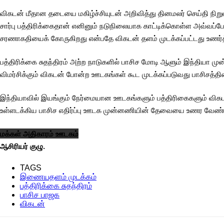
விகடன் மீதான தடையை மகிழ்ச்சியுடன் அறிவித்து தினமலர் செய்தி நி
சார்பு பத்திரிக்கைதான் எனினும் நடுநிலையாக காட்டிக்கொள்ள அவ்வப்
சரணாகதியைக் கோருகிறது என்பதே விகடன் தளம் முடக்கப்பட்டது உணர்த்
பத்திரிக்கை சுதந்திரம் அற்ற நாடுகளில் பாசிச மோடி ஆளும் இந்தியா 
விமர்சிக்கும் விகடன் போன்ற ஊடகங்கள் கூட முடக்கப்படுவது பாசிச
இந்தியாவில் இயங்கும் நேர்மையான ஊடகங்களும் பத்திரிகைகளும் வி
உள்ளடக்கிய பாசிச எதிர்ப்பு ஊடக முன்னணியின் தேவையை உணர வேண்டு
மக்கள் அதிகாரம் ஊடகம்
ஆசிரியர் குழு.
TAGS
இணையதளம் முடக்கம்
பத்திரிக்கை சுதந்திரம்
பாசிச பாஜக
விகடன்