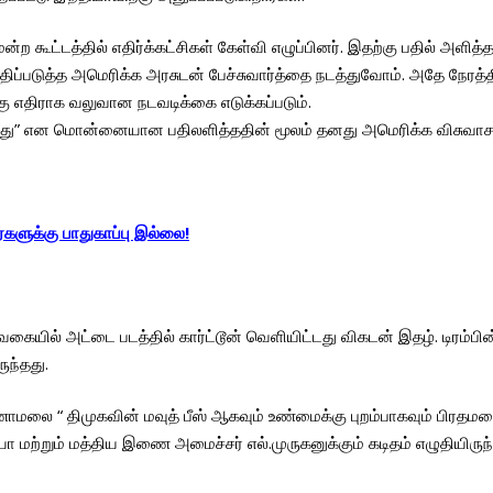
்ற கூட்டத்தில் எதிர்க்கட்சிகள் கேள்வி எழுப்பினர். இதற்கு பதில் அளித
ிப்படுத்த அமெரிக்க அரசுடன் பேச்சுவார்த்தை நடத்துவோம். அதே நேரத
ு எதிராக வலுவான நடவடிக்கை எடுக்கப்படும்.
துள்ளது” என மொன்னையான பதிலளித்ததின் மூலம் தனது அமெரிக்க விசுவாசத
களுக்கு பாதுகாப்பு இல்லை!
கையில் அட்டை படத்தில் கார்ட்டூன் வெளியிட்டது விகடன் இதழ். டிரம்பின
ுந்தது.
ாமலை “ திமுகவின் மவுத் பீஸ் ஆகவும் உண்மைக்கு புறம்பாகவும் பிரதம
்தியா மற்றும் மத்திய இணை அமைச்சர் எல்.முருகனுக்கும் கடிதம் எழுதிய