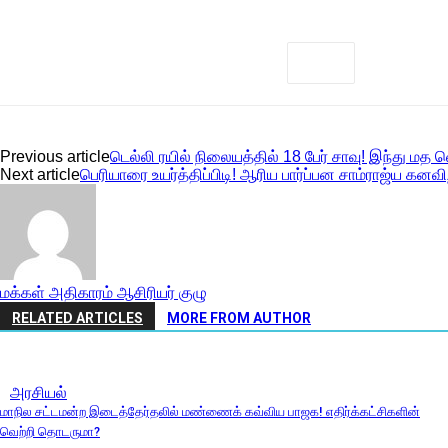
Previous article
டெல்லி ரயில் நிலையத்தில் 18 பேர் சாவு! இந்து மத
Next article
பெரியாரை உயர்த்திப்பிடி! ஆரிய பார்ப்பன சாம்ராஜ்ய கனவி
மக்கள் அதிகாரம் ஆசிரியர் குழு
RELATED ARTICLES
MORE FROM AUTHOR
அரசியல்
மாநில சட்டமன்ற இடைத்தேர்தலில் மண்ணைக் கவ்விய பாஜக! எதிர்க்கட்சிகளின்
வெற்றி தொடருமா?