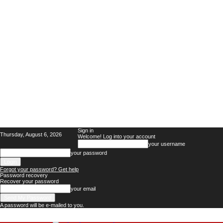
Sign in
Thursday, August 6, 2026
Welcome! Log into your account
your username
your password
Forgot your password? Get help
Password recovery
Recover your password
your email
A password will be e-mailed to you.