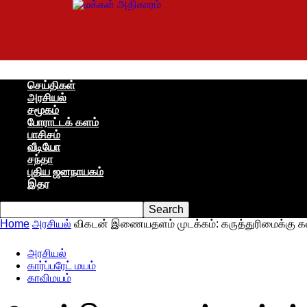
மக்கள்
அதிகாரம்
செய்திகள்
அரசியல்
சமூகம்
போராட்டக் களம்
பாசிசம்
வீடியோ
சந்தா
புதிய ஜனநாயகம்
இதர
Home
அரசியல்
விகடன் இணையதளம் முடக்கம்: கருத்துரிமைக்கு கல்ல
அரசியல்
கார்ப்பரேட் மயம்
காவிமயம்