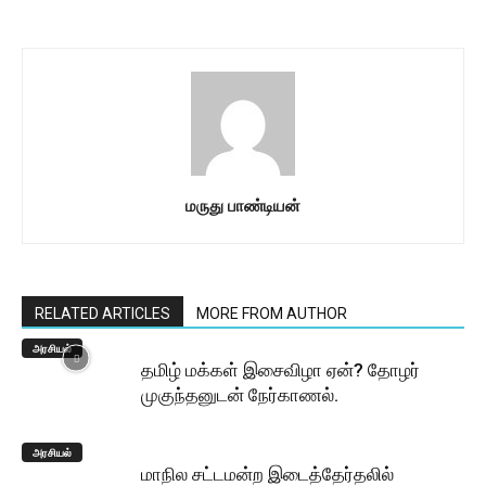
மருது பாண்டியன்
RELATED ARTICLES
MORE FROM AUTHOR
அரசியல்
தமிழ் மக்கள் இசைவிழா ஏன்? தோழர்
முகுந்தனுடன் நேர்காணல்.
அரசியல்
மாநில சட்டமன்ற இடைத்தேர்தலில்