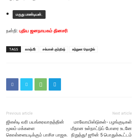
மருது பாண்டியன்.
நன்றி:
புதிய ஜனநாயகம் தினசரி
TAGS
காஷ்மீர்
சல்மான் குர்திஷ்
சுற்றுலா தொழில்
Previous article
Next article
ஜிஎஸ்டி வரி பயங்கரவாதத்தின்
மாவோயிஸ்டுகள்- பழங்குடிகள்
மூலம் மக்களை
மீதான உள்நாட்டுப் போரை உடனே
கொள்ளையடிக்கும் பாசிச பாஜக.
நிறுத்து! ஜூன் 5 பொதுக்கூட்டம்