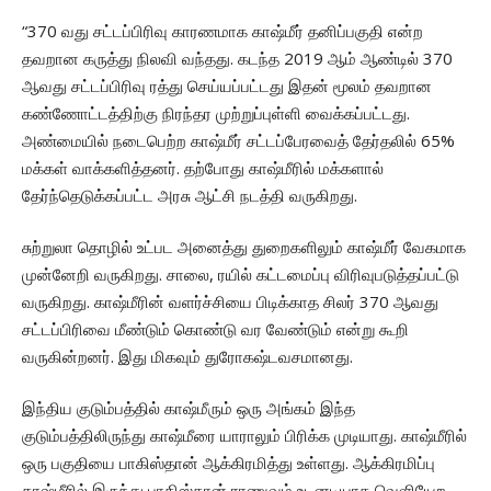
“370 வது சட்டப்பிரிவு காரணமாக காஷ்மீர் தனிப்பகுதி என்ற
தவறான கருத்து நிலவி வந்தது. கடந்த 2019 ஆம் ஆண்டில் 370
ஆவது சட்டப்பிரிவு ரத்து செய்யப்பட்டது இதன் மூலம் தவறான
கண்ணோட்டத்திற்கு நிரந்தர முற்றுப்புள்ளி வைக்கப்பட்டது.
அண்மையில் நடைபெற்ற காஷ்மீர் சட்டப்பேரவைத் தேர்தலில் 65%
மக்கள் வாக்களித்தனர். தற்போது காஷ்மீரில் மக்களால்
தேர்ந்தெடுக்கப்பட்ட அரசு ஆட்சி நடத்தி வருகிறது.
சுற்றுலா தொழில் உட்பட அனைத்து துறைகளிலும் காஷ்மீர் வேகமாக
முன்னேறி வருகிறது. சாலை, ரயில் கட்டமைப்பு விரிவுபடுத்தப்பட்டு
வருகிறது. காஷ்மீரின் வளர்ச்சியை பிடிக்காத சிலர் 370 ஆவது
சட்டப்பிரிவை மீண்டும் கொண்டு வர வேண்டும் என்று கூறி
வருகின்றனர். இது மிகவும் துரோகஷ்டவசமானது.
இந்திய குடும்பத்தில் காஷ்மீரும் ஒரு அங்கம் இந்த
குடும்பத்திலிருந்து காஷ்மீரை யாராலும் பிரிக்க முடியாது. காஷ்மீரில்
ஒரு பகுதியை பாகிஸ்தான் ஆக்கிரமித்து உள்ளது. ஆக்கிரமிப்பு
காஷ்மீரில் இருந்து பாகிஸ்தான் ராணுவம் உடனடியாக வெளியேற