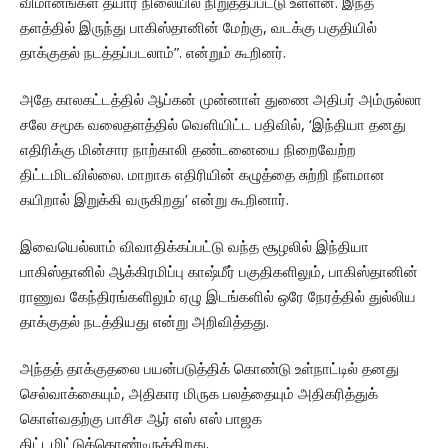
விமானங்கள் தயார் நிலையில் நிறுத்தப்பட்டு உள்ளன. இந்த
தளத்தில் இருந்து பாகிஸ்தானின் மேற்கு, வடக்கு பகுதியில்
தாக்குதல் நடத்தப்படலாம்”. என்றும் கூறினர்.
அதே காலகட்டத்தில் ஆப்கன் முன்னாள் துணை அதிபர் அம்ருல்லா
சலே சமூக வலைதளத்தில் வெளியிட்ட பதிவில், ‘இந்தியா தனது
எதிரிக்கு மின்சார நாற்காலி தண்டனையை நிறைவேற்ற
திட்டமிடவில்லை. மாறாக எதிரியின் கழுத்தை சுற்றி நீளமான
கயிறால் இறுக்கி வருகிறது’ என்று கூறினார்.
இவையெல்லாம் விவாதிக்கப்பட்டு வந்த சூழலில் இந்தியா
பாகிஸ்தானில் ஆக்கிரமிப்பு காஷ்மீர் பகுதிகளிலும், பாகிஸ்தானின்
ராணுவ கேந்திரங்களிலும் ஏழு இடங்களில் ஒரே நேரத்தில் துல்லிய
தாக்குதல் நடத்தியது என்று அறிவித்தது.
அந்தத் தாக்குதலை பயன்படுத்திக் கொண்டு உள்நாட்டில் தனது
செல்வாக்கையும், அதிகார மிருக பலத்தையும் அதிகரித்துக்
கொள்வதற்கு பாசிச ஆர் எஸ் எஸ் பாஜக
திட்டமிட்டுக்கொண்டிருக்கிறது.