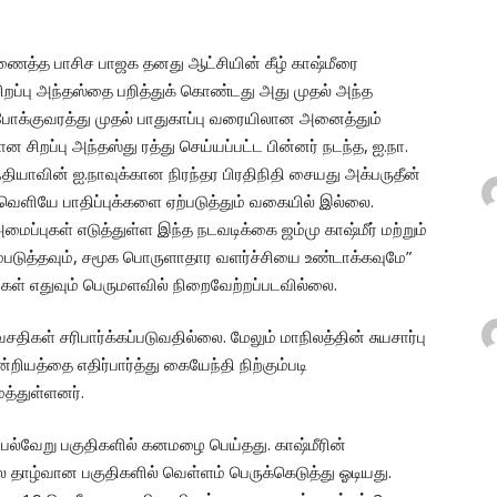
ைத்த பாசிச பாஜக தனது ஆட்சியின் கீழ் காஷ்மீரை
 சிறப்பு அந்தஸ்தை பறித்துக் கொண்டது அது முதல் அந்த
 போக்குவரத்து முதல் பாதுகாப்பு வரையிலான அனைத்தும்
ன சிறப்பு அந்தஸ்து ரத்து செய்யப்பட்ட பின்னர் நடந்த, ஐ.நா.
 இந்தியாவின் ஐ.நாவுக்கான நிரந்தர பிரதிநிதி சையது அக்பருதீன்
 வெளியே பாதிப்புக்களை ஏற்படுத்தும் வகையில் இல்லை.
அமைப்புகள் எடுத்துள்ள இந்த நடவடிக்கை ஜம்மு காஷ்மீர் மற்றும்
ம்படுத்தவும், சமூக பொருளாதார வளர்ச்சியை உண்டாக்கவுமே”
திகள் எதுவும் பெருமளவில் நிறைவேற்றப்படவில்லை.
சதிகள் சரிபார்க்கப்படுவதில்லை. மேலும் மாநிலத்தின் சுயசார்பு
ியத்தை எதிர்பார்த்து கையேந்தி நிற்கும்படி
த்துள்ளனர்.
் பல்வேறு பகுதிகளில் கனமழை பெய்தது. காஷ்மீரின்
தாழ்வான பகுதிகளில் வெள்ளம் பெருக்கெடுத்து ஓடியது.