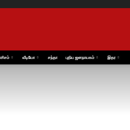
ாசிசம்
வீடியோ
சந்தா
புதிய ஜனநாயகம்
இதர