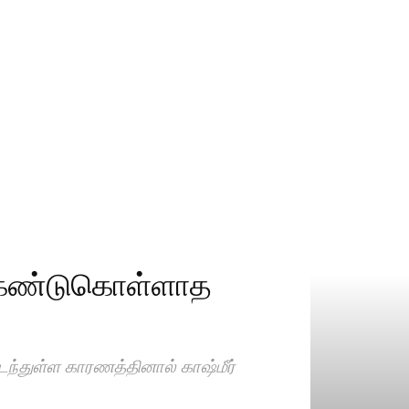
! கண்டுகொள்ளாத
டைந்துள்ள காரணத்தினால் காஷ்மீர்