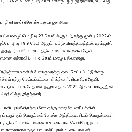
டி 19 செ.மீ. மழை பதிவாகி உள்ளது. ஒரு நூற்றாண்டில் 2-வது
்ச மழைப்பொழிவு 23 செ.மீ. ஆகும். இதற்கு முன்பு 2022-ம்
ழிவு 18.9 செ.மீ ஆகும். ஜம்மு பிராந்தியத்தில், உதம்பூரில்
ுந்தது. ரியாசி மாவட்டத்தில் உள்ள வைஷ்ணவ தேவி
காமான கத்ராவில் 11½ செ.மீ. மழை பதிவானது.
ய நெடுஞ்சாலைகளில் போக்குவரத்து தடைசெய்யப்பட்டுள்ளது.
ல்கள் ரத்து செய்யப்பட்டன. கிஷ்த்வார், ரியாசி, ரஜோரி,
டடங்கள் கடுமையாக சேதமடைந்துள்ளதாக 2025 ஆகஸ்ட் மாதத்தின்
தெரிவித்து இருந்தனர்.
ிப்புகளிலிருந்து மீள்வதற்கு காஷ்மீர் மாநிலத்தின்
்றும் மருந்துப் பொருட்கள் போன்ற அத்தியாவசியப் பொருள்களை
ிய பகுதிகளில் உள்ள மக்களை உடனடியாக வெளியேற்றவும்
வின் காரணமாக உருவான பாதிப்புகள் உடனடியாக சரி