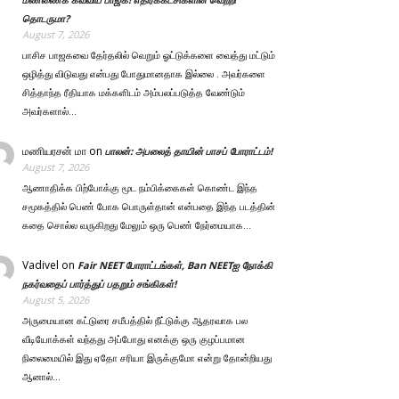
தொடருமா?
August 7, 2026
பாசிச பாஜகவை தேர்தலில் வெறும் ஓட்டுக்களை வைத்து மட்டும்
ஒழித்து விடுவது என்பது போதுமானதாக இல்லை . அவர்களை
சித்தாந்த ரீதியாக மக்களிடம் அம்பலப்படுத்த வேண்டும்
அவர்களால்…
மணியரசன் மா
on
பாலன்: அபலைத் தாயின் பாசப் போராட்டம்!
August 7, 2026
ஆணாதிக்க பிற்போக்கு மூட நம்பிக்கைகள் கொண்ட இந்த
சமூகத்தில் பெண் போக பொருள்தான் என்பதை இந்த படத்தின்
கதை சொல்ல வருகிறது மேலும் ஒரு பெண் நேர்மையாக…
Vadivel
on
Fair NEET போராட்டங்கள், Ban NEETஐ நோக்கி
நகர்வதைப் பார்த்துப் பதறும் சங்கிகள்!
August 5, 2026
அருமையான கட்டுரை சமீபத்தில் நீட்டுக்கு ஆதரவாக பல
வீடியோக்கள் வந்தது அப்போது எனக்கு ஒரு குழப்பமான
நிலைமையில் இது ஏதோ சரியா இருக்குமோ என்று தோன்றியது
ஆனால்…