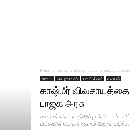
Home
அரசியல்
புதிய ஜனநாயகம்
காஷ்மீர் விவசாய
அரசியல்
புதிய ஜனநாயகம்
போராட்டக் களம்
விவசாயம்
காஷ்மீர் விவசாயத்த
பாஜக அரசு!
காஷ்மீர் விவசாயத்தில் முக்கிய பங்களி
மக்களின் பொருளாதாரம் மேலும் வீழ்ச்ச