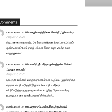
Comments
மணியரசன் மா
on
மகஇக பத்திரிகை செய்தி | இசைவிழா
August 7, 2026
கீழடி வரலாறை உலகறிய செய்ய ஒன்றிணைந்து போராடுவோம்
குரல் கொடுப்போம் தமிழ் மக்கள் இசை விழா வெற்றி பெற
வாழ்த்துக்கள்.
மணியரசன் மா
on
காவிரி நீர்: அருவருக்கத்தக்க பேச்சும்
அராஜக கைதும்!
August 7, 2026
உதயநிதி பேச்சின் போது தொண்டர்கள் எழுப்பிய முழக்கத்தை
கறறாக கட்டுப்படுத்தி இருக்க வேண்டும். அதை
கட்டுப்படுத்தாதது தவறான செயல். இந்த பிரச்சனைக்கு
உடனடியாக கைது என்பது பாசிஸ்டுகளின்…
மணியரசன் மா
on
மாநில சட்டமன்ற இடைத்தேர்தலில்
மண்ணைக் கவ்விய பாஜக! எதிர்க்கட்சிகளின் வெற்றி