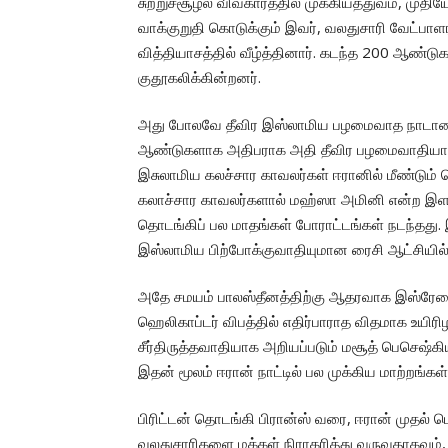
சுற்றுச்சூழல் விவகாரத்தில் முக்கியத்துவம், 
வாக்குறுதி கொடுக்கும் இவர், வலதுசாரி வேட்பா
வித்தியாசத்தில் வீழ்த்தினார். கடந்த 200 ஆண்டு
குதூகலிக்கின்றனர்.
அது போலவே தீவிர இஸ்லாமிய பழமைவாத நாடான ஈர
ஆண்டுகளாக அதிபராக அதி தீவிர பழமைவாதியான இ
இசுலாமிய கலச்சார காவலர்கள் ஈரானில் மீண்டும் 
கலாச்சார காவலர்களால் மஹ்ஸா அமினி என்ற இளம்
தொடங்கிப் பல மாதங்கள் போராட்டங்கள் நடந்தது.
இஸ்லாமிய பிற்போக்குவாதியுமான ரைசி ஆட்சிய
அதே சமயம் பாலஸ்தீனத்திற்கு ஆதரவாக இஸ்ரேலை எ
ஹெலிகாப்டர் விபத்தில் எதிர்பாராத விதமாக உயிரி
சீர்திருத்தவாதியாக அறியப்படும் மசூத் பெசெஷ்கி
இதன் மூலம் ஈரான் நாட்டில் பல முக்கிய மாற்றங்கள் 
பிரிட்டன் தொடங்கி பிரான்ஸ் வரை, ஈரான் முதல
வலதுசாரிகளை மக்கள் நிராகரித்து வருவதாகவு