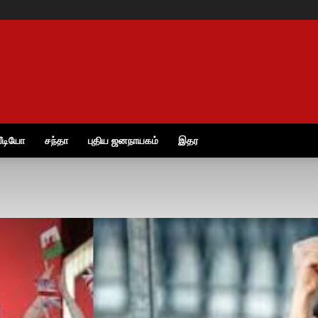
ீடியோ
சந்தா
புதிய ஜனநாயகம்
இதர