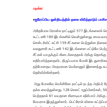
படிக்க:
♦
ஐரோப்பிய ஒன்றியத்தில் தலை விரித்தாடும் பாசி
அதேபோல பிரான்சு நாட்டிலும் 577 இடங்களைக் க
கூட்டணி 180 இடங்களில் வென்றுள்ளது. மைய
சென்டரிஸ்ட் கட்சி 159 சீட்களை பெற்றுள்ள நிலை
வலதுசாரி கூட்டணி 142 இடங்களை மட்டுமே பெற்ற
சீட்கள் யாருக்கும் கிடைக்காததால் அங்கு தொங்கு
எதிர்பார்த்ததைவிட திருப்பமாக போலி இடதுசாரிக
தற்போதைய பிரதமரான மெக்ரானும் இணைந்து கூட்
தெரிவிக்கின்றனர்.
அது போலவே மெக்சிகோ நாட்டில் நடந்த அதிபர் த
தக்க வைத்துள்ளது. 128 செனட் உறுப்பினர்கள், 5
பெற்றதால் 61 வயதான கிளாடியா ஷீன்பாம் அங்கு
மேயராக இருந்துள்ளார்.. பெட்ரோல் விலை கட்டுப்பாட