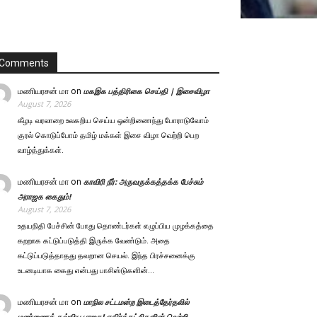
Comments
மணியரசன் மா
on
மகஇக பத்திரிகை செய்தி | இசைவிழா
August 7, 2026
கீழடி வரலாறை உலகறிய செய்ய ஒன்றிணைந்து போராடுவோம்
குரல் கொடுப்போம் தமிழ் மக்கள் இசை விழா வெற்றி பெற
வாழ்த்துக்கள்.
மணியரசன் மா
on
காவிரி நீர்: அருவருக்கத்தக்க பேச்சும்
அராஜக கைதும்!
August 7, 2026
உதயநிதி பேச்சின் போது தொண்டர்கள் எழுப்பிய முழக்கத்தை
கறறாக கட்டுப்படுத்தி இருக்க வேண்டும். அதை
கட்டுப்படுத்தாதது தவறான செயல். இந்த பிரச்சனைக்கு
உடனடியாக கைது என்பது பாசிஸ்டுகளின்…
மணியரசன் மா
on
மாநில சட்டமன்ற இடைத்தேர்தலில்
மண்ணைக் கவ்விய பாஜக! எதிர்க்கட்சிகளின் வெற்றி