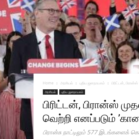
Home
அரசியல்
புதிய ஜனநாயகம்
பிரிட்டன், பிரான்
அரசியல்
புதிய ஜனநாயகம்
பிரிட்டன், பிரான்ஸ் 
வெற்றி எனப்படும் ’கானல்
பிரான்சு நாட்டிலும் 577 இடங்களைக் 