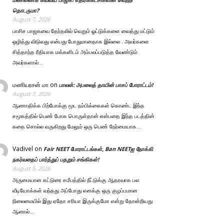
தொடருமா?
August 7, 2026
பாசிச பாஜகவை தேர்தலில் வெறும் ஓட்டுக்களை வைத்து மட்டும்
ஒழித்து விடுவது என்பது போதுமானதாக இல்லை . அவர்களை
சித்தாந்த ரீதியாக மக்களிடம் அம்பலப்படுத்த வேண்டும்
அவர்களால்…
மணியரசன் மா
on
பாலன்: அபலைத் தாயின் பாசப் போராட்டம்!
August 7, 2026
ஆணாதிக்க பிற்போக்கு மூட நம்பிக்கைகள் கொண்ட இந்த
சமூகத்தில் பெண் போக பொருள்தான் என்பதை இந்த படத்தின்
கதை சொல்ல வருகிறது மேலும் ஒரு பெண் நேர்மையாக…
Vadivel
on
Fair NEET போராட்டங்கள், Ban NEETஐ நோக்கி
நகர்வதைப் பார்த்துப் பதறும் சங்கிகள்!
August 5, 2026
அருமையான கட்டுரை சமீபத்தில் நீட்டுக்கு ஆதரவாக பல
வீடியோக்கள் வந்தது அப்போது எனக்கு ஒரு குழப்பமான
நிலைமையில் இது ஏதோ சரியா இருக்குமோ என்று தோன்றியது
ஆனால்…