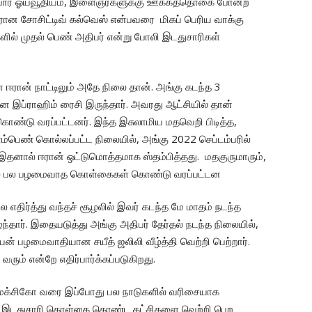
முதியோர் ஓய்வூதியம், இளைஞர்களுக்கு ஊக்கத்தொகை போன்ற
ளரான சோசிட்டிவ் கல்வெஸ் என்பவரை மிகப் பெரிய வாக்கு
களில் முதல் பெண் அதிபர் என்று போலி இடதுசாரிகள்
ான் நாட்டிலும் அதே நிலை தான். அங்கு கடந்த 3
ப்ராஹிம் ரைசி இருந்தார். அவரது ஆட்சியில் தான்
கொண்டு வரப்பட்டனர். இந்த இசுலாமிய மதவெறி பிடித்த,
பெண் கொல்லப்பட்ட நிலையில், அங்கு 2022 செப்டம்பரில்
 இதனால் ஈரான் ஒட்டுமொத்தமாக ஸ்தம்பித்தது. மதகுருமாரும்,
ில் பல பழமைவாத கொள்கைகள் கொண்டு வரப்பட்டன
திர்த்து வந்தச் சூழலில் இவர் கடந்த மே மாதம் நடந்த
ழந்தார். இதையடுத்து அங்கு அதிபர் தேர்தல் நடந்த நிலையில்,
யன் பழமைவாதியான சயீத் ஜலிலி வீழ்த்தி வெற்றி பெற்றார்.
வரும் என்றே எதிர்பார்க்கப்படுகிறது.
் மெக்சிகோ வரை இப்போது பல நாடுகளில் வரிசையாக
ம், இடதுசாரி கொள்கை கொண்ட கட்சிகளை வெற்றி பெற