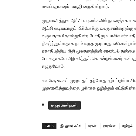
வைப்பதாகவும் எழுதி வருகின்றனர்.
முதலாளித்துவ ஆட்சி வடிவங்களில் நயவஞ்சகமான
ஆட்சி வடிவமாகும். பிற்போக்கு வலதுசாரிகளுக்க
வருவதாக தோன்றுகின்ற போதிலும் பாசிச சர்வாதிக
நிகழ்ந்துள்ளதாக நாம் கருத முடியாது. ஏனென்றால்
ஏகாதிபத்திய நிதி மூலதனத்தின் சுரண்டல் தன
போவதாகவே அறிவித்துக் கொண்டுள்ளனர் என்பது குற
எழுதுவோம்.
எனவே, உலகம் முழுவதும் தற்போது ஏற்பட்டுள்ள சி
முதலாளித்துவத்தை முற்றாக ஒழித்துக் கட்டுகின்ற 
மருது பாண்டியன்.
TAGS
இடதுசாரி கட்சி
ஈரான்
ஐரோப்பா
தேர்தல்