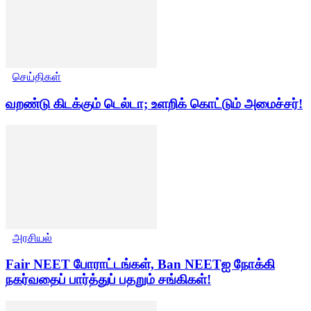
செய்திகள்
வறண்டு கிடக்கும் டெல்டா; உளறிக் கொட்டும் அமைச்சர்!
அரசியல்
Fair NEET போராட்டங்கள், Ban NEETஐ நோக்கி
நகர்வதைப் பார்த்துப் பதறும் சங்கிகள்!