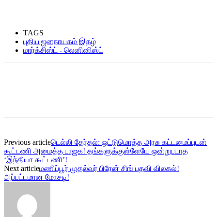
TAGS
புதிய ஜனநாயகம் இதழ்
மார்க்சிஸ்ட் - லெனினிஸ்ட்
Previous article
டெல்லி தேர்தல்: ஒட்டுமொத்த அரசு கட்டமைப்புடன்
கூட்டணி அமைத்த பாஜக! தங்களுக்குள்ளேயே ஒன்றுபடாத
‘இந்தியா கூட்டணி’!
Next article
மணிப்பூர் முதல்வர் பிரேன் சிங் பதவி விலகல்!
அப்பட்டமான மோசடி!