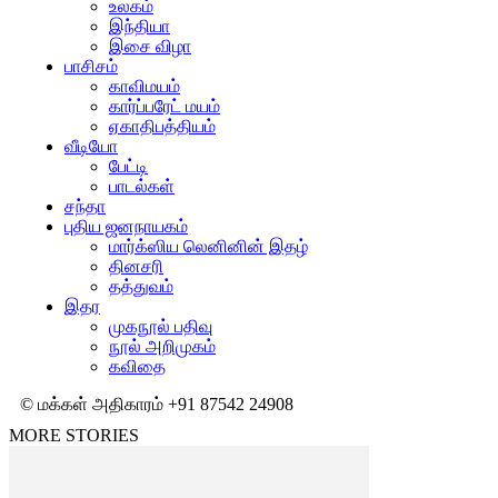
உலகம்
இந்தியா
இசை விழா
பாசிசம்
காவிமயம்
கார்ப்பரேட் மயம்
ஏகாதிபத்தியம்
வீடியோ
பேட்டி
பாடல்கள்
சந்தா
புதிய ஜனநாயகம்
மார்க்ஸிய லெனினின் இதழ்
தினசரி
தத்துவம்
இதர
முகநூல் பதிவு
நூல் அறிமுகம்
கவிதை
© மக்கள் அதிகாரம் +91 87542 24908
MORE STORIES