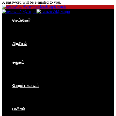
A password will be e-mailed to you.
மக்கள் அதிகாரம்
செய்திகள்
தமிழகம்
இந்தியா
உலகம்
பொருளாதாரம்
அரசியல்
ஐரோப்பா
ஆசியா
உலகம்
சமூகம்
கம்யூனிசம்
சோசலிசம்
கலை
பார்ப்பனீயம்
போராட்டக் களம்
மக்கள் அதிகாரம்
உலகம்
இந்தியா
இசை விழா
பாசிசம்
காவிமயம்