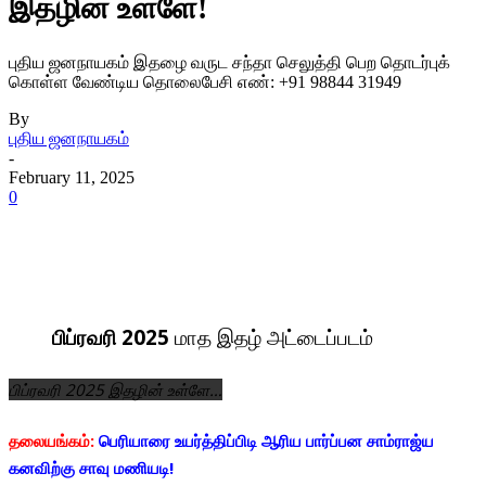
இதழின் உள்ளே!
புதிய ஜனநாயகம் இதழை வருட சந்தா செலுத்தி பெற தொடர்புக்
கொள்ள வேண்டிய தொலைபேசி எண்: +91 98844 31949
By
புதிய ஜனநாயகம்
-
February 11, 2025
0
பிப்ரவரி 2025
மாத இதழ் அட்டைப்படம்
பிப்ரவரி 2025 இதழின் உள்ளே…
தலையங்கம்:
பெரியாரை உயர்த்திப்பிடி ஆரிய பார்ப்பன சாம்ராஜ்ய
கனவிற்கு சாவு மணியடி!