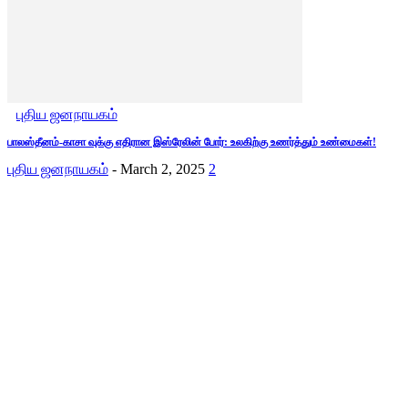
புதிய ஜனநாயகம்
பாலஸ்தீனம்-காசா வுக்கு எதிரான இஸ்ரேலின் போர்: உலகிற்கு உணர்த்தும் உண்மைகள்!
புதிய ஜனநாயகம்
-
March 2, 2025
2