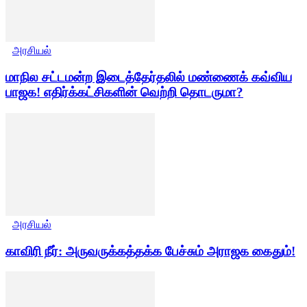
அரசியல்
மாநில சட்டமன்ற இடைத்தேர்தலில் மண்ணைக் கவ்விய
பாஜக! எதிர்க்கட்சிகளின் வெற்றி தொடருமா?
அரசியல்
காவிரி நீர்: அருவருக்கத்தக்க பேச்சும் அராஜக கைதும்!