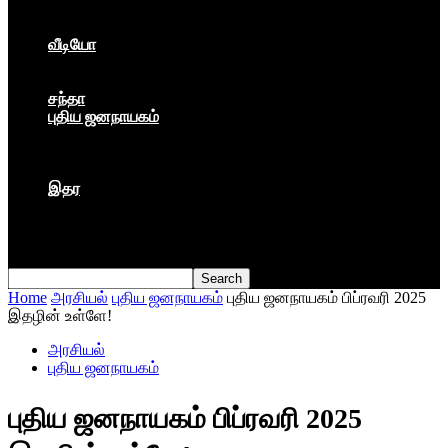
கார்ப்பரேட் மயம்
ஏகாதிபத்தியம்
வீடியோ
பேட்டி
பாடல்கள்
சந்தா
புதிய ஜனநாயகம்
மார்க்ஸிய லெனினின் இதழ்
தினசரி
தத்துவம்
இதர
முகநூல் பதிவு
நூல் அறிமுகம்
கவிதை
Home
அரசியல்
புதிய ஜனநாயகம்
புதிய ஜனநாயகம் பிப்ரவரி 2025
இதழின் உள்ளே!
அரசியல்
புதிய ஜனநாயகம்
புதிய ஜனநாயகம் பிப்ரவரி 2025