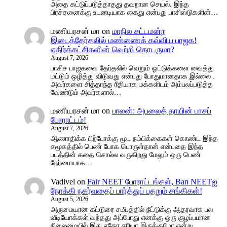
அதை கட்டுப்படுத்தாதது தவறான செயல். இந்த
பிரச்சனைக்கு உடனடியாக கைது என்பது பாசிஸ்டுகளின்…
மணியரசன் மா
on
மாநில சட்டமன்ற
இடைத்தேர்தலில் மண்ணைக் கவ்விய பாஜக!
எதிர்க்கட்சிகளின் வெற்றி தொடருமா?
August 7, 2026
பாசிச பாஜகவை தேர்தலில் வெறும் ஓட்டுக்களை வைத்து
மட்டும் ஒழித்து விடுவது என்பது போதுமானதாக இல்லை .
அவர்களை சித்தாந்த ரீதியாக மக்களிடம் அம்பலப்படுத்த
வேண்டும் அவர்களால்…
மணியரசன் மா
on
பாலன்: அபலைத் தாயின் பாசப்
போராட்டம்!
August 7, 2026
ஆணாதிக்க பிற்போக்கு மூட நம்பிக்கைகள் கொண்ட இந்த
சமூகத்தில் பெண் போக பொருள்தான் என்பதை இந்த
படத்தின் கதை சொல்ல வருகிறது மேலும் ஒரு பெண்
நேர்மையாக…
Vadivel
on
Fair NEET போராட்டங்கள், Ban NEETஐ
நோக்கி நகர்வதைப் பார்த்துப் பதறும் சங்கிகள்!
August 5, 2026
அருமையான கட்டுரை சமீபத்தில் நீட்டுக்கு ஆதரவாக பல
வீடியோக்கள் வந்தது அப்போது எனக்கு ஒரு குழப்பமான
நிலைமையில் இது ஏதோ சரியா இருக்குமோ என்று