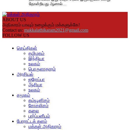
தோன்றியது ஆனால்…
ABOUT US
அதிகாரம் யாவும் உழைக்கும் மக்களுக்கே!
Contact us:
makkalathikaram2021@gmail.com
FOLLOW US
செய்திகள்
தமிழகம்
இந்தியா
உலகம்
பொருளாதாரம்
அரசியல்
ஐரோப்பா
ஆசியா
உலகம்
சமூகம்
கம்யூனிசம்
சோசலிசம்
கலை
பார்ப்பனீயம்
போராட்டக் களம்
மக்கள் அதிகாரம்