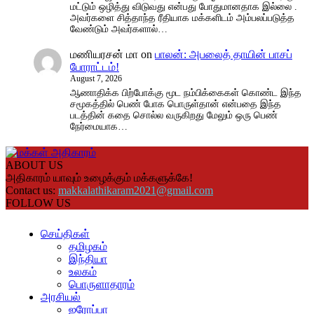
மட்டும் ஒழித்து விடுவது என்பது போதுமானதாக இல்லை .
அவர்களை சித்தாந்த ரீதியாக மக்களிடம் அம்பலப்படுத்த
வேண்டும் அவர்களால்…
மணியரசன் மா
on
பாலன்: அபலைத் தாயின் பாசப்
போராட்டம்!
August 7, 2026
ஆணாதிக்க பிற்போக்கு மூட நம்பிக்கைகள் கொண்ட இந்த
சமூகத்தில் பெண் போக பொருள்தான் என்பதை இந்த
படத்தின் கதை சொல்ல வருகிறது மேலும் ஒரு பெண்
நேர்மையாக…
ABOUT US
அதிகாரம் யாவும் உழைக்கும் மக்களுக்கே!
Contact us:
makkalathikaram2021@gmail.com
FOLLOW US
செய்திகள்
தமிழகம்
இந்தியா
உலகம்
பொருளாதாரம்
அரசியல்
ஐரோப்பா