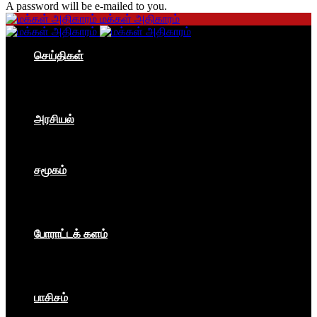
A password will be e-mailed to you.
மக்கள் அதிகாரம்
செய்திகள்
தமிழகம்
இந்தியா
உலகம்
பொருளாதாரம்
அரசியல்
ஐரோப்பா
ஆசியா
உலகம்
சமூகம்
கம்யூனிசம்
சோசலிசம்
கலை
பார்ப்பனீயம்
போராட்டக் களம்
மக்கள் அதிகாரம்
உலகம்
இந்தியா
இசை விழா
பாசிசம்
காவிமயம்