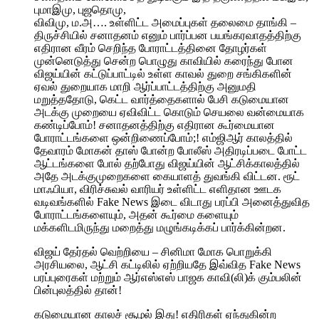
புமாஇமு, புஜதொமு,
விவிமு, ம.அ‌…. உள்ளிட்ட அமைப்புகள் தலைமை தாங்கி –
திருச்சியில் சனாதனம் எனும் பார்ப்பன பயங்கரவாதத்திற்கு
எதிரான வீரம் செறிந்த போராட்டத்தினை தோழர்கள்
முன்னெடுத்து சென்ற பொழுது காவியில் கரைந்து போன
விஜய்யின் கட்டுப்பாட்டில் உள்ள காவல் துறை சங்கிகளின்
ஏவல் துறையாக மாறி ஆர்ப்பாட்டத்திற்கு அனுமதி
மறுத்ததோடு, கெட்ட வார்த்தைகளால் பேசி கடுமையான
அடக்கு முறையை ஏவிவிட்ட கொடும் செயலை வன்மையாக
கண்டிப்போம்! சனாதனத்திற்கு எதிரான கூர்மையான
போராட்டங்களை ஒன்றிணைப்போம்;! எம்ஜிஆர் காலத்தில்
தேவாரம் மோகன் தாஸ் போன்ற போலீஸ் அதிரடிப்படை போட்ட
ஆட்டங்களை போல் தற்போது விஜய்யின் ஆட்சிக்காலத்தில்
அதே அடக்குமுறைகளை கையாளத் துவங்கி விட்டன. ரூட்
மாஃபியா, விரிச்சுவல் வாரியர் உள்ளிட்ட எளிதான ஊடக
வடிவங்களில் Fake News இடை விடாது பரப்பி அனைத்துவித
போராட்டங்களையும், அதன் கூர்மை களையும்
மக்களிடமிருந்து மறைத்து மழுங்கடிக்கப் பார்க்கின்றன.
விஜய் தேர்தல் வெற்றியை – சினிமா மோக பொறுக்கி
அரசியலை, ஆட்சி கட்டிலில் ஏற்றியதே இவ்வித Fake News
பரப்புரைகள் மற்றும் ஆர்எஸ்எஸ் பாஜக காவி(லி)க் கும்பலின்
பின்புலத்தில் தான்!
கடுமையான காலச் சூழல் இது! எதிரிகள் ஏந்துகின்ற