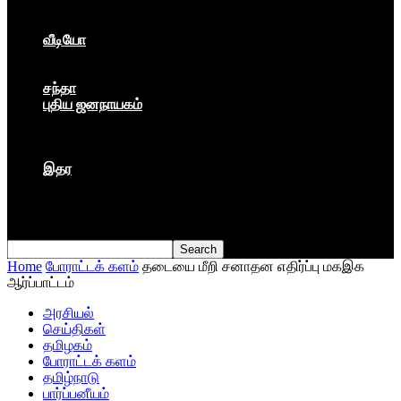
கார்ப்பரேட் மயம்
ஏகாதிபத்தியம்
வீடியோ
பேட்டி
பாடல்கள்
சந்தா
புதிய ஜனநாயகம்
மார்க்ஸிய லெனினின் இதழ்
தினசரி
தத்துவம்
இதர
முகநூல் பதிவு
நூல் அறிமுகம்
கவிதை
Home
போராட்டக் களம்
தடையை மீறி சனாதன எதிர்ப்பு மகஇக
ஆர்ப்பாட்டம்
அரசியல்
செய்திகள்
தமிழகம்
போராட்டக் களம்
தமிழ்நாடு
பார்ப்பனீயம்