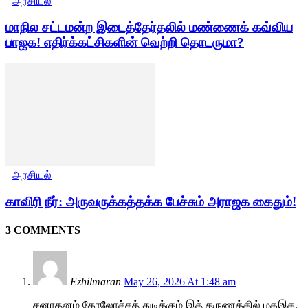
அரசியல்
மாநில சட்டமன்ற இடைத்தேர்தலில் மண்ணைக் கவ்விய
பாஜக! எதிர்க்கட்சிகளின் வெற்றி தொடருமா?
அரசியல்
காவிரி நீர்: அருவருக்கத்தக்க பேச்சும் அராஜக கைதும்!
3 COMMENTS
Ezhilmaran
May 26, 2026 At 1:48 am
சனாதனம் கோலோச்சத் துடிக்கும் இத் தருணத்தில் மகஇக,