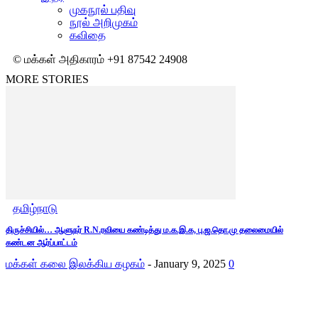
முகநூல் பதிவு
நூல் அறிமுகம்
கவிதை
© மக்கள் அதிகாரம் +91 87542 24908
MORE STORIES
தமிழ்நாடு
திருச்சியில்… ஆளுநர் R.N.ரவியை கண்டித்து ம.க.இ.க, பு.ஜ.தொ.மு தலைமையில்
கண்டன ஆர்ப்பாட்டம்
மக்கள் கலை இலக்கிய கழகம்
-
January 9, 2025
0