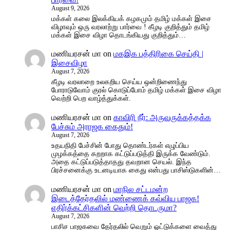
August 9, 2026
மக்கள் கலை இலக்கியக் கழகமும் தமிழ் மக்கள் இசை
விழாவும் ஒரு வரலாற்று பார்வை ! கீழடி குறித்தும் தமிழ்
மக்கள் இசை விழா தொடங்கியது குறித்தும்…
மணியரசன் மா
on
மகஇக பத்திரிகை செய்தி |
இசைவிழா
August 7, 2026
கீழடி வரலாறை உலகறிய செய்ய ஒன்றிணைந்து
போராடுவோம் குரல் கொடுப்போம் தமிழ் மக்கள் இசை விழா
வெற்றி பெற வாழ்த்துக்கள்.
மணியரசன் மா
on
காவிரி நீர்: அருவருக்கத்தக்க
பேச்சும் அராஜக கைதும்!
August 7, 2026
உதயநிதி பேச்சின் போது தொண்டர்கள் எழுப்பிய
முழக்கத்தை கறறாக கட்டுப்படுத்தி இருக்க வேண்டும்.
அதை கட்டுப்படுத்தாதது தவறான செயல். இந்த
பிரச்சனைக்கு உடனடியாக கைது என்பது பாசிஸ்டுகளின்…
மணியரசன் மா
on
மாநில சட்டமன்ற
இடைத்தேர்தலில் மண்ணைக் கவ்விய பாஜக!
எதிர்க்கட்சிகளின் வெற்றி தொடருமா?
August 7, 2026
பாசிச பாஜகவை தேர்தலில் வெறும் ஓட்டுக்களை வைத்து