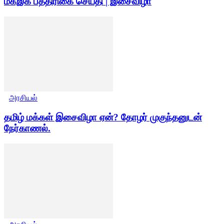
மகஇக பத்திரிகை செய்தி | இசைவிழா
அரசியல்
தமிழ் மக்கள் இசைவிழா ஏன்? தோழர் முகுந்தனுடன்
நேர்காணல்.