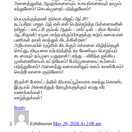
அனைத்துவித ஆயுதங்களையும், உபாயங்களையும் நாமும்
ஏந்துவோம்! செயல்முறைப் படுத்துவோம்!
பெயருக்குத்தான் தவெக விஜய் ஆட்சி!
நடப்பதோ பாஜக ஆர் எஸ் எஸ் பெற்றெடுத்த பிள்ளைகளின்
(விஜய் – லாட்டரி கும்பல் ஆதவ் – மார்ட்டின் – லீமா ரோஸ்)
ஆட்சிதான்! சமூக மாற்ற விரும்பிகளுக்கு கடும் சுமையான
பணிகள் தான் காத்துக் கிடக்கின்றன!
அறியாமையில் மூழ்கிக் கிடக்கும் மக்களை விழித்தெழச்
செய்து, விடியலை ஏற்படுத்தித் தர வேண்டிய பொறுப்பும்
கடமையும் நம்முடையதுதான்! பரந்து – விரிந்த ஐக்கிய
முன்னணியைக் கட்டுவோம்! போர்முனையை கூர்மைப்
படுத்துவோம்! அனைத்து வகைகளிலும் களம் காண்போம்!
வெற்றி வாகை சூடுவோம்!
திருச்சி போராட்டத்தில் தியாகப்பூர்வமாக கலந்து கொண்ட
இருபால் அனைத்துத் தோழர்களுக்கும் எமது வீர
வணக்கங்கள்!
வாழ்த்துக்கள்!
Reply
Ezhilmaran
May 26, 2026 At 2:08 am