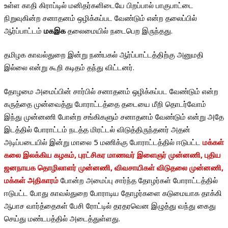
உள்ள காதி கிராப்டில் மனிதர்களிடையே பிறப்பால் பாகுபாட்டை
நிறுவுகின்ற சனாதனம் ஒழிக்கப்பட வேண்டும் என்ற தலைப்பில்
ஆர்ப்பாட்டம்
மகஇக
தலைமையில் நடைபெற இருந்தது.
தமிழக காவல்துறை இன்று நண்பகல் ஆர்ப்பாட்டத்திற்கு அனுமதி
இல்லை என்று கூறி கடிதம் தந்து விட்டனர்.
தோழமை அமைப்பின் சார்பில் சனாதனம் ஒழிக்கப்பட வேண்டும் என்ற
கருத்தை முன்வைத்து போராட்டத்தை தடையை மீறி தொடர்வோம்
இந்து முன்னணி போன்ற சங்கிகளும் சனாதனம் வேண்டும் என்று அதே
இடத்தில் போராட்டம் நடத்த மிரட்டல் விடுத்திருந்தனர் அதன்
அடிப்படையில் இன்று மாலை 5 மணிக்கு போராட்டத்தில் ஈடுபட்ட
மக்கள்
கலை இலக்கிய கழகம், புரட்சிகர மாணவர் இளைஞர் முன்னணி, புதிய
ஜனநாயக தொழிலாளர் முன்னணி, விவசாயிகள் விடுதலை முன்னணி,
மக்கள் அதிகாரம்
போன்ற அமைப்பு சார்ந்த தோழர்கள் போராட்டத்தில்
ஈடுபட்ட போது காவல்துறை போராடிய தோழர்களை கடுமையாக தாக்கி
ஆபாச வார்த்தைகள் பேசி ரோட்டில் தரதரவென இழுத்து வந்து கைது
செய்து மண்டபத்தில் அடைத்துள்ளது.