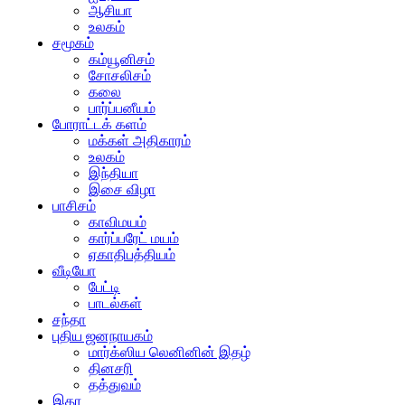
ஆசியா
உலகம்
சமூகம்
கம்யூனிசம்
சோசலிசம்
கலை
பார்ப்பனீயம்
போராட்டக் களம்
மக்கள் அதிகாரம்
உலகம்
இந்தியா
இசை விழா
பாசிசம்
காவிமயம்
கார்ப்பரேட் மயம்
ஏகாதிபத்தியம்
வீடியோ
பேட்டி
பாடல்கள்
சந்தா
புதிய ஜனநாயகம்
மார்க்ஸிய லெனினின் இதழ்
தினசரி
தத்துவம்
இதர