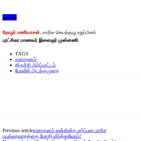
தகவல்:
தோழர் மணியரசன்
, மாநில செயற்குழு உறுப்பினர்
புரட்சிகர மாணவர் இளைஞர் முன்னணி
TAGS
சனாதனம்
திருச்சி ஆர்ப்பாட்டம்
போலீஸ் அடக்குமுறை
Previous article
சனாதனம் என்கின்ற பார்ப்பன பாசிச
பயங்கரவாதத்தை மோதி வீழ்த்துவோம்!