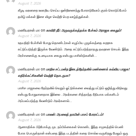
August 7, 2026
கீழடி வரலாறை உலகறிய செய்ய ஒன்றிணைந்து போராடுவோம் குரல் கொடுப்போம்
தமிழ் மக்கள் இசை விழா வெற்றி பெற வாழ்த்துக்கள்.
மணியரசன் மா
on
காவிரி நீர்: அருவருக்கத்தக்க பேச்சும் அராஜக கைதும்!
August 7, 2026
உதயநிதி பேச்சின் போது தொண்டர்கள் எழுப்பிய முழக்கத்தை கறறாக
கட்டுப்படுத்தி இருக்க வேண்டும். அதை கட்டுப்படுத்தாதது தவறான செயல். இந்த
பிரச்சனைக்கு உடனடியாக கைது என்பது பாசிஸ்டுகளின்…
மணியரசன் மா
on
மாநில சட்டமன்ற இடைத்தேர்தலில் மண்ணைக் கவ்விய பாஜக!
எதிர்க்கட்சிகளின் வெற்றி தொடருமா?
August 7, 2026
பாசிச பாஜகவை தேர்தலில் வெறும் ஓட்டுக்களை வைத்து மட்டும் ஒழித்து விடுவது
என்பது போதுமானதாக இல்லை . அவர்களை சித்தாந்த ரீதியாக மக்களிடம்
அம்பலப்படுத்த வேண்டும் அவர்களால்…
மணியரசன் மா
on
பாலன்: அபலைத் தாயின் பாசப் போராட்டம்!
August 7, 2026
ஆணாதிக்க பிற்போக்கு மூட நம்பிக்கைகள் கொண்ட இந்த சமூகத்தில் பெண்
போக பொருள்தான் என்பதை இந்த படத்தின் கதை சொல்ல வருகிறது மேலும் ஒரு