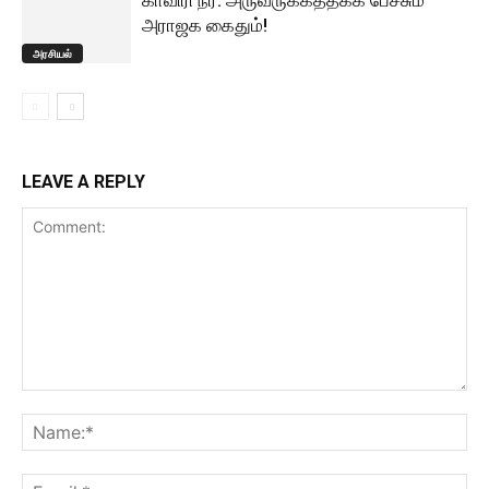
காவிரி நீர்: அருவருக்கத்தக்க பேச்சும்
அராஜக கைதும்!
அரசியல்
LEAVE A REPLY