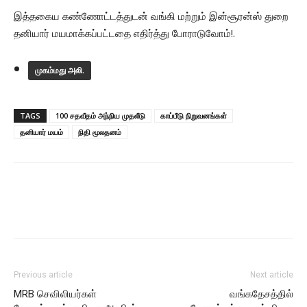
இத்தகைய கண்ணோட்டத்துடன் வங்கி மற்றும் இன்சூரன்ஸ் துறை
தனியார் மயமாக்கப்பட்டதை எதிர்த்து போராடுவோம்!.
முகம்மது அலி.
TAGS
100 சதவீதம் அந்நிய முதலீடு
காப்பீடு நிறுவனங்கள்
தனியார் மயம்
நிதி மூலதனம்
Previous article
Next article
MRB செவிலியர்கள்
வங்கதேசத்தில்