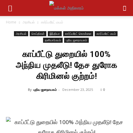
Home
அரசியல்
கார்ப்பரேட் மயம்
அரசியல்
செய்திகள்
இந்தியா
கார்ப்பரேட் கொள்ளை
கார்ப்பரேட் மயம்
தனியார்மயம்
புதிய ஜனநாயகம்
காப்பீட்டு துறையில் 100%
அந்நிய முதலீடு! தேச துரோக
கிரிமினல் குற்றம்!
By
புதிய ஜனநாயகம்
-
December 23, 2025
0