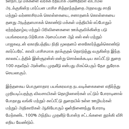
உள்நாட்டு மக்களை வர்க்க ரீதியாக அணிதிரள விடாமல்
அடக்குகின்ற பார்ப்பன பாசிச சித்தாந்தத்தை அதாவது சாதி
மற்றும் வர்ணாசிரமக் கொள்கையை, சனாதனக் கொள்கையை
தனது அடித்தளமாகக் கொண்டு மக்கள் மத்தியில் எப்போதும்
ஏற்றத்தாழ்வு மற்றும் பிரிவினைகளை ஊக்குவிக்கின்ற படு
பயங்கரவாத பிற்போக அமைப்பான ஆர் எஸ் எஸ் மற்றும்
பாஜகவுடன் ஏகாதிபத்திய நிதி மூலதனம் கைகோர்த்துக்கொண்டு
கார்ப்பரேட் காவி பாசிசமாக தாக்குதல் தொடுத்து வருகின்ற இந்த
காலகட்டத்தில் இன்சூரன்ஸ் என்று சொல்லக்கூடிய காப்பீட்டு துறை
100 சதவீதம் அன்னிய முதலீடு என்பது மிகப்பெரும் தேச துரோக
செயலாகும்.
இத்தகைய பொருளாதார பயங்கரவாத நடவடிக்கைகளை எதிர்த்து
முறியடிப்பதற்கு விவசாயிகள் தொழிலாளர்கள் மட்டும் போராடினால்
போதாது வங்கி மற்றும் காப்பீட்டு துறையில் உள்ள ஊழியர்கள்
மற்றும் அதிகாரிகள் ஆகியோரும் ஒன்றிணைந்து போராடி
மேற்கண்ட 100% அந்நிய முதலீடு போன்ற சட்டங்களை தூக்கி வீசி
எறிய வேண்டும்.