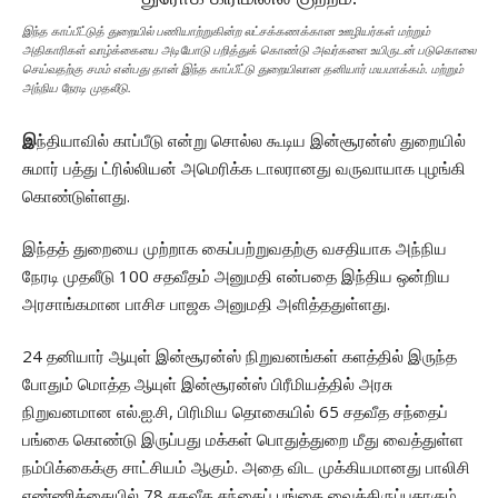
இந்த காப்பீட்டுத் துறையில் பணியாற்றுகின்ற லட்சக்கணக்கான ஊழியர்கள் மற்றும்
அதிகாரிகள் வாழ்க்கையை அடியோடு பறித்துக் கொண்டு அவர்களை உயிருடன் படுகொலை
செய்வதற்கு சமம் என்பது தான் இந்த காப்பீட்டு துறையிலான தனியார் மயமாக்கம். மற்றும்
அந்நிய நேரடி முதலீடு.
இ
ந்தியாவில் காப்பீடு என்று சொல்ல கூடிய இன்சூரன்ஸ் துறையில்
சுமார் பத்து ட்ரில்லியன் அமெரிக்க டாலரானது வருவாயாக புழங்கி
கொண்டுள்ளது.
இந்தத் துறையை முற்றாக கைப்பற்றுவதற்கு வசதியாக அந்நிய
நேரடி முதலீடு 100 சதவீதம் அனுமதி என்பதை இந்திய ஒன்றிய
அரசாங்கமான பாசிச பாஜக அனுமதி அளித்ததுள்ளது.
24 தனியார் ஆயுள் இன்சூரன்ஸ் நிறுவனங்கள் களத்தில் இருந்த
போதும் மொத்த ஆயுள் இன்சூரன்ஸ் பிரீமியத்தில் அரசு
நிறுவனமான எல்.ஐ.சி, பிரிமிய தொகையில் 65 சதவீத சந்தைப்
பங்கை கொண்டு இருப்பது மக்கள் பொதுத்துறை மீது வைத்துள்ள
நம்பிக்கைக்கு சாட்சியம் ஆகும். அதை விட முக்கியமானது பாலிசி
எண்ணிக்கையில் 78 சதவீத சந்தைப் பங்கை வைத்திருப்பதாகும்.