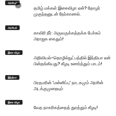
அரசியல்
தமிழ் மக்கள் இசைவிழா ஏன்? தோழர்
முகுந்தனுடன் நேர்காணல்.
அரசியல்
காவிரி நீர்: அருவருக்கத்தக்க பேச்சும்
அராஜக கைதும்!
இசை விழா
அறிவியல்–தொழில்நுட்பத்தில் இந்தியா ஏன்
பின்தங்கியது? கீழடி உணர்த்தும் பாடம்!
இந்தியா
பிரதமரின் ‘மன்னிப்பு’ நாடகமும் அரசின்
அடக்குமுறையும்
இசை விழா
வேத நாகரிகத்தைத் துரத்தும் கீழடி!