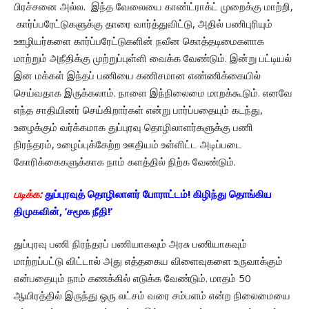
பிரச்சனை அல்ல. இந்த வேலையை காண்ட்ராக்ட் முறைக்கு மாற்றி,
கார்ப்பரேட்டுகளுக்கு தாரை வார்த்துவிட்டு, அதில் பணிபுரியும்
ஊழியர்களை கார்ப்பரேட்டுகளின் நவீன கொத்தடிமைகளாக
மாற்றும் அநீதிக்கு முற்றுப்புள்ளி வைக்க வேண்டும். இன்று பட்டியல்
இன மக்கள் இந்தப் பணியை கணிசமான எண்ணிக்கையில்
செய்வதாக இருக்கலாம். நாளை இந்நிலைமை மாறக்கூடும். எனவே
எந்த சாதியினர் செய்கிறார்கள் என்று பார்ப்பதையும் கடந்து,
உழைக்கும் வர்க்கமாக துப்புரவு தொழிலாளர்களுக்கு பணி
நிரந்தரம், உழைப்புக்கேற்ற ஊதியம் உள்ளிட்ட அடிப்படை
கோரிக்கைகளுக்காக நாம் களத்தில் நிற்க வேண்டும்.
படிக்க:
துப்புரவுத் தொழிலாளர் போராட்டம்! கிழிந்து தொங்கிய
திமுகவின், ’சமூக நீதி!’
துப்புரவு பணி நிரந்தரப் பணியாகவும் அரசு பணியாகவும்
மாற்றப்பட்டு விட்டால் அது எத்தகைய விளைவுகளை உருவாக்கும்
என்பதையும் நாம் கணக்கில் எடுக்க வேண்டும். மாதம் 50
ஆயிரத்தில் இருந்து ஒரு லட்சம் வரை சம்பளம் என்ற நிலைமையை