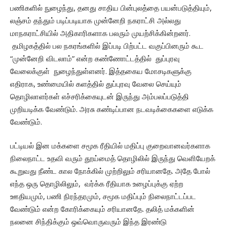
பணிகளில் நுழைந்து, தனது சாதிய பின்புலத்தை பயன்படுத்தியும்,
லஞ்சம் தந்தும் படிப்படியாக முன்னேறி நகராட்சி அல்லது
மாநகராட்சியில் அதிகாரிகளாக பலரும் முயற்சிக்கின்றனர்.
தமிழகத்தில் பல நகரங்களில் இப்படி பிற்பட்ட வகுப்பினரும் கூட
“முன்னேறி விடலாம்” என்ற கண்ணோட்டத்தில் துப்புரவு
வேலைக்குள் நுழைந்துள்ளனர். இத்தகைய மோசடிகளுக்கு
எதிராக, உண்மையில் களத்தில் துப்புரவு வேலை செய்யும்
தொழிலாளர்கள் எச்சரிக்கையுடன் இருந்து அம்பலப்படுத்தி
முறியடிக்க வேண்டும். அரசு கண்டிப்பான நடவடிக்கைகளை எடுக்க
வேண்டும்.
பட்டியல் இன மக்களை சமூக ரீதியில் மதிப்பு குறைவானவர்களாக
நிலைநாட்ட உதவி வரும் தூய்மைத் தொழிலில் இருந்து வெளியேறக்
கூறுவது நீண்ட கால நோக்கில் முற்றிலும் சரியானதே. அதே போல்
எந்த ஒரு தொழிலிலும், வர்க்க ரீதியாக உழைப்புக்கு ஏற்ற
ஊதியமும், பணி நிரந்தரமும், சமூக மதிப்பும் நிலைநாட்டப்பட
வேண்டும் என்ற கோரிக்கையும் சரியானதே. தலித் மக்களின்
நலனை சிந்திக்கும் ஒவ்வொருவரும் இந்த இரண்டு