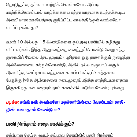
தொழிலுக்கு தம்மை மாற்றிக் கொள்ளவோ, அப்படி
மாற்றிக்கொண்டால் வாழ்க்கையை உத்தரவாதமாக நடத்தக்கூடிய
அளவிலான ஊதியத்தை குறிப்பிட்ட காலத்திற்குள் வாங்கவோ
வாய்ப்பு உள்ளதா?
சுமார் 10 அல்லது 15 ஆண்டுகளை துப்புரவு பணியில் கழித்து
விட்டவர்கள், இந்த அனுபவத்தை வைத்துக்கொண்டு வேறு எந்த
துறையில் வேலை தேட முடியும்? புதிதாக ஒரு துறைக்குள் நுழைந்து
அவ்வேலையை கற்றுக்கொண்டு, அதில் நல்ல வருவாய் வரும்
அளவிற்கு செட்டிலாக எத்தனை காலம் பிடிக்கும்? எத்தனை
பேருக்கு இந்த ஆலோசனை நடைமுறைப்படுத்த சாத்தியமானதாக
இருக்கிறது என்பதையும் நாம் கணக்கில் எடுக்க வேண்டியுள்ளது.
படிக்க:
சங்கி ரவி அவர்களே! மதச்சார்பின்மை வேண்டாம்! சாதி-
தீண்டாமைதான் வேண்டுமா?
பணி நிரந்தரம் எதை சாதிக்கும்?
தற்போது செய்து வரும் துப்புரவு தொழிலில் பணி நிரந்தரம்