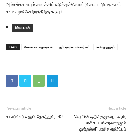
அம்சங்களையும் கணக்கில் எடுத்துக்கொண்டு களமாடுவதுதான்
சமூக முன்னேற்றத்திற்கு உதவும்.
இளமாறன்
TAGS
சென்னை மாநகராட்சி
துப்புரவு பணியாளர்கள்
பணி நிரந்தரம்
Previous article
Next article
சாவர்க்கர் எனும் தேசத்துரோகி!
”அரசின் ஒடுக்குமுறைகளும்,
பாசிச பயங்கரவாதமும்
ஒன்றல்ல!” பாசிச எதிர்ப்புப்