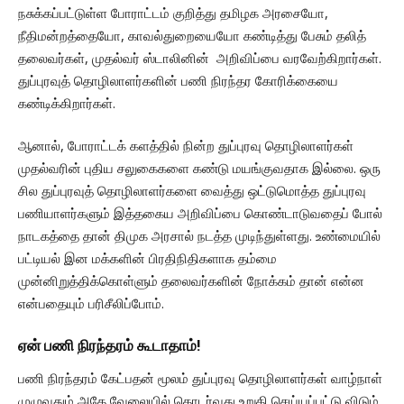
நசுக்கப்பட்டுள்ள போராட்டம் குறித்து தமிழக அரசையோ,
நீதிமன்றத்தையோ, காவல்துறையையோ கண்டித்து பேசும் தலித்
தலைவர்கள், முதல்வர் ஸ்டாலினின் அறிவிப்பை வரவேற்கிறார்கள்.
துப்புரவுத் தொழிலாளர்களின் பணி நிரந்தர கோரிக்கையை
கண்டிக்கிறார்கள்.
ஆனால், போராட்டக் களத்தில் நின்ற துப்புரவு தொழிலாளர்கள்
முதல்வரின் புதிய சலுகைகளை கண்டு மயங்குவதாக இல்லை. ஒரு
சில துப்புரவுத் தொழிலாளர்களை வைத்து ஒட்டுமொத்த துப்புரவு
பணியாளர்களும் இத்தகைய அறிவிப்பை கொண்டாடுவதைப் போல்
நாடகத்தை தான் திமுக அரசால் நடத்த முடிந்துள்ளது. உண்மையில்
பட்டியல் இன மக்களின் பிரதிநிதிகளாக தம்மை
முன்னிறுத்திக்கொள்ளும் தலைவர்களின் நோக்கம் தான் என்ன
என்பதையும் பரிசீலிப்போம்.
ஏன் பணி நிரந்தரம் கூடாதாம்!
பணி நிரந்தரம் கேட்பதன் மூலம் துப்புரவு தொழிலாளர்கள் வாழ்நாள்
முழுவதும் அதே வேலையில் தொடர்வது உறுதி செய்யப்பட்டு விடும்.