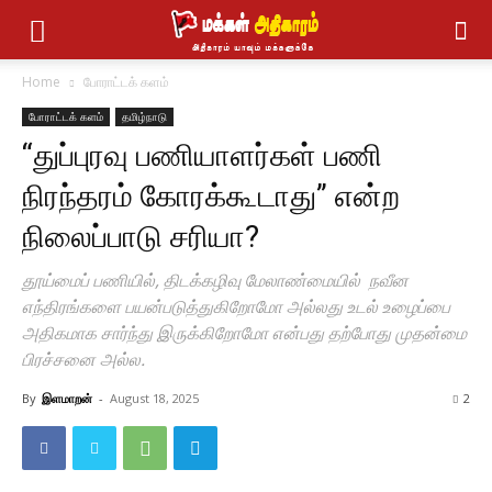
Home
போராட்டக் களம்
போராட்டக் களம்
தமிழ்நாடு
“துப்புரவு பணியாளர்கள் பணி
நிரந்தரம் கோரக்கூடாது” என்ற
நிலைப்பாடு சரியா?
தூய்மைப் பணியில், திடக்கழிவு மேலாண்மையில் நவீன
எந்திரங்களை பயன்படுத்துகிறோமோ அல்லது உடல் உழைப்பை
அதிகமாக சார்ந்து இருக்கிறோமோ என்பது தற்போது முதன்மை
பிரச்சனை அல்ல.
By
இளமாறன்
-
August 18, 2025
2