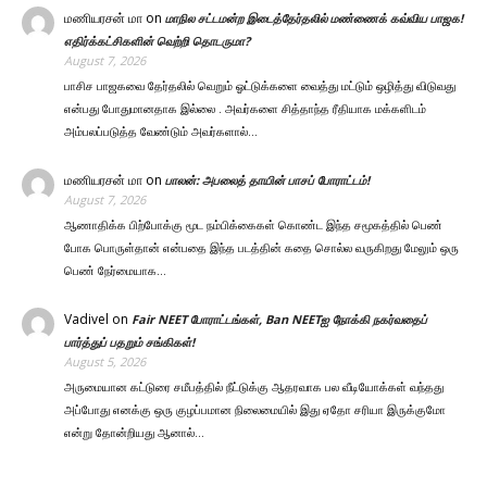
மணியரசன் மா
on
மாநில சட்டமன்ற இடைத்தேர்தலில் மண்ணைக் கவ்விய பாஜக!
எதிர்க்கட்சிகளின் வெற்றி தொடருமா?
August 7, 2026
பாசிச பாஜகவை தேர்தலில் வெறும் ஓட்டுக்களை வைத்து மட்டும் ஒழித்து விடுவது
என்பது போதுமானதாக இல்லை . அவர்களை சித்தாந்த ரீதியாக மக்களிடம்
அம்பலப்படுத்த வேண்டும் அவர்களால்…
மணியரசன் மா
on
பாலன்: அபலைத் தாயின் பாசப் போராட்டம்!
August 7, 2026
ஆணாதிக்க பிற்போக்கு மூட நம்பிக்கைகள் கொண்ட இந்த சமூகத்தில் பெண்
போக பொருள்தான் என்பதை இந்த படத்தின் கதை சொல்ல வருகிறது மேலும் ஒரு
பெண் நேர்மையாக…
Vadivel
on
Fair NEET போராட்டங்கள், Ban NEETஐ நோக்கி நகர்வதைப்
பார்த்துப் பதறும் சங்கிகள்!
August 5, 2026
அருமையான கட்டுரை சமீபத்தில் நீட்டுக்கு ஆதரவாக பல வீடியோக்கள் வந்தது
அப்போது எனக்கு ஒரு குழப்பமான நிலைமையில் இது ஏதோ சரியா இருக்குமோ
என்று தோன்றியது ஆனால்…