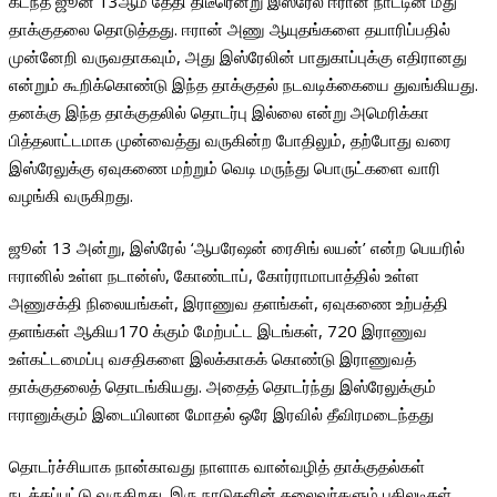
கடந்த ஜூன் 13ஆம் தேதி திடீரென்று இஸ்ரேல் ஈரான் நாட்டின் மீது
தாக்குதலை தொடுத்தது. ஈரான் அணு ஆயுதங்களை தயாரிப்பதில்
முன்னேறி வருவதாகவும், அது இஸ்ரேலின் பாதுகாப்புக்கு எதிரானது
என்றும் கூறிக்கொண்டு இந்த தாக்குதல் நடவடிக்கையை துவங்கியது.
தனக்கு இந்த தாக்குதலில் தொடர்பு இல்லை என்று அமெரிக்கா
பித்தலாட்டமாக முன்வைத்து வருகின்ற போதிலும், தற்போது வரை
இஸ்ரேலுக்கு ஏவுகணை மற்றும் வெடி மருந்து பொருட்களை வாரி
வழங்கி வருகிறது.
ஜூன் 13 அன்று, இஸ்ரேல் ‘ஆபரேஷன் ரைசிங் லயன்’ என்ற பெயரில்
ஈரானில் உள்ள நடான்ஸ், கோண்டாப், கோர்ராமாபாத்தில் உள்ள
அணுசக்தி நிலையங்கள், இராணுவ தளங்கள், ஏவுகணை உற்பத்தி
தளங்கள் ஆகிய170 க்கும் மேற்பட்ட இடங்கள், 720 இராணுவ
உள்கட்டமைப்பு வசதிகளை இலக்காகக் கொண்டு இராணுவத்
தாக்குதலைத் தொடங்கியது. அதைத் தொடர்ந்து இஸ்ரேலுக்கும்
ஈரானுக்கும் இடையிலான மோதல் ஒரே இரவில் தீவிரமடைந்தது
தொடர்ச்சியாக நான்காவது நாளாக வான்வழித் தாக்குதல்கள்
நடத்தப்பட்டு வருகிறது. இரு நாடுகளின் தலைவர்களும் பதிலடிகள்