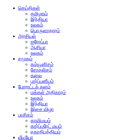
செய்திகள்
தமிழகம்
இந்தியா
உலகம்
பொருளாதாரம்
அரசியல்
ஐரோப்பா
ஆசியா
உலகம்
சமூகம்
கம்யூனிசம்
சோசலிசம்
கலை
பார்ப்பனீயம்
போராட்டக் களம்
மக்கள் அதிகாரம்
உலகம்
இந்தியா
இசை விழா
பாசிசம்
காவிமயம்
கார்ப்பரேட் மயம்
ஏகாதிபத்தியம்
வீடியோ