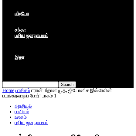
கார்ப்பரேட் மயம்
ஏகாதிபத்தியம்
வீடியோ
பேட்டி
பாடல்கள்
சந்தா
புதிய ஜனநாயகம்
மார்க்ஸிய லெனினின் இதழ்
தினசரி
தத்துவம்
இதர
முகநூல் பதிவு
நூல் அறிமுகம்
கவிதை
Home
பாசிசம்
ஈரான் மீதான யூத, ஜியோனிச இஸ்ரேலின்
பயங்கரவாதப் போர்! பாகம் 1
அரசியல்
பாசிசம்
உலகம்
புதிய ஜனநாயகம்