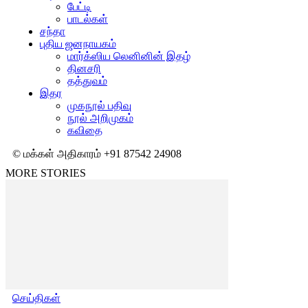
பேட்டி
பாடல்கள்
சந்தா
புதிய ஜனநாயகம்
மார்க்ஸிய லெனினின் இதழ்
தினசரி
தத்துவம்
இதர
முகநூல் பதிவு
நூல் அறிமுகம்
கவிதை
© மக்கள் அதிகாரம் +91 87542 24908
MORE STORIES
செய்திகள்