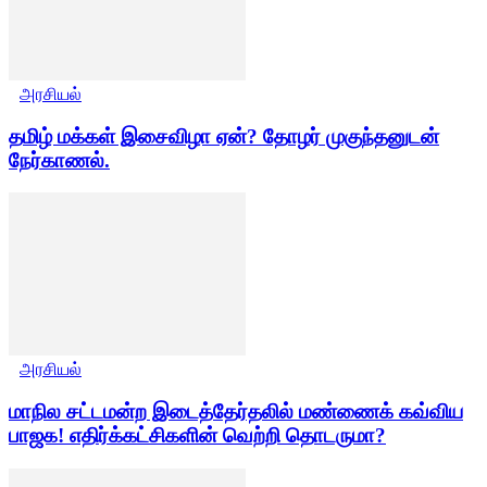
அரசியல்
தமிழ் மக்கள் இசைவிழா ஏன்? தோழர் முகுந்தனுடன்
நேர்காணல்.
அரசியல்
மாநில சட்டமன்ற இடைத்தேர்தலில் மண்ணைக் கவ்விய
பாஜக! எதிர்க்கட்சிகளின் வெற்றி தொடருமா?