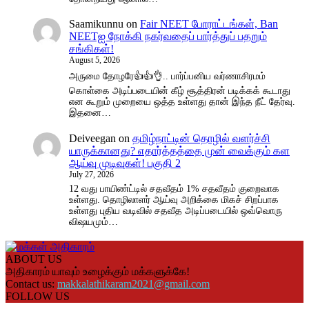
Saamikunnu
on
Fair NEET போராட்டங்கள், Ban
NEETஐ நோக்கி நகர்வதைப் பார்த்துப் பதறும்
சங்கிகள்!
August 5, 2026
அருமை தோழரே👍👍👌.. பார்ப்பனிய வர்ணாசிரமம்
கொள்கை அடிப்படையின் கீழ் சூத்திரன் படிக்கக் கூடாது
என கூறும் முறையை ஒத்த உள்ளது தான் இந்த நீட் தேர்வு.
இதனை…
Deiveegan
on
தமிழ்நாட்டின் தொழில் வளர்ச்சி
யாருக்கானது? எதார்த்தத்தை முன் வைக்கும் கள
ஆய்வு முடிவுகள்! பகுதி 2
July 27, 2026
12 வது பாயிண்ட்டில் சதவீதம் 1% சதவீதம் குறைவாக
உள்ளது. தொழிலாளர் ஆய்வு அறிக்கை மிகச் சிறப்பாக
உள்ளது புதிய வடிவில் சதவீத அடிப்படையில் ஒவ்வொரு
விஷயமும்…
ABOUT US
அதிகாரம் யாவும் உழைக்கும் மக்களுக்கே!
Contact us:
makkalathikaram2021@gmail.com
FOLLOW US