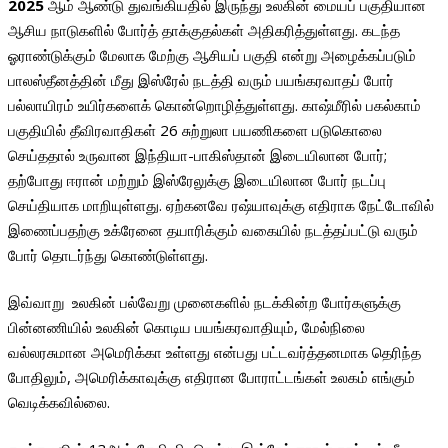
2025
ஆம் ஆண்டு துவங்கியதில் இருந்து உலகின் மையப் பகுதியான
ஆசிய நாடுகளில் போர்த் தாக்குதல்கள் அதிகரித்துள்ளது. கடந்த
ஓராண்டுக்கும் மேலாக மேற்கு ஆசியப் பகுதி என்று அழைக்கப்படும்
பாலஸ்தீனத்தின் மீது இஸ்ரேல் நடத்தி வரும் பயங்கரவாதப் போர்
பல்லாயிரம் உயிர்களைக் கொன்றொழித்துள்ளது. காஷ்மீரில் பகல்காம்
பகுதியில் தீவிரவாதிகள் 26 சுற்றுலா பயணிகளை படுகொலை
செய்ததால் உருவான இந்தியா-பாகிஸ்தான் இடையிலான போர்;
தற்போது ஈரான் மற்றும் இஸ்ரேலுக்கு இடையிலான போர் நடப்பு
செய்தியாக மாறியுள்ளது. ஏற்கனவே ரஷ்யாவுக்கு எதிராக நேட்டோவில்
இணைப்பதற்கு உக்ரேனை தயாரிக்கும் வகையில் நடத்தப்பட்டு வரும்
போர் தொடர்ந்து கொண்டுள்ளது.
இவ்வாறு உலகின் பல்வேறு முனைகளில் நடக்கின்ற போர்களுக்கு
பின்னணியில் உலகின் கொடிய பயங்கரவாதியும், மேல்நிலை
வல்லரசுமான அமெரிக்கா உள்ளது என்பது பட்டவர்த்தனமாக தெரிந்த
போதிலும், அமெரிக்காவுக்கு எதிரான போராட்டங்கள் உலகம் எங்கும்
வெடிக்கவில்லை.