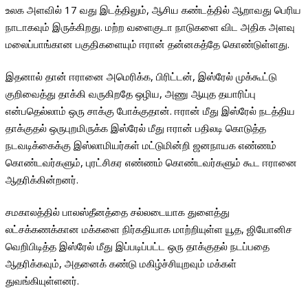
உலக அளவில் 17 வது இடத்திலும், ஆசிய கண்டத்தில் ஆறாவது பெரிய
நாடாகவும் இருக்கிறது. மற்ற வளைகுடா நாடுகளை விட அதிக அளவு
மலைப்பாங்கான பகுதிகளையும் ஈரான் தன்னகத்தே கொண்டுள்ளது.
இதனால் தான் ஈரானை அமெரிக்க, பிரிட்டன், இஸ்ரேல் முக்கூட்டு
குறிவைத்து தாக்கி வருகிறதே ஒழிய, அணு ஆயுத தயாரிப்பு
என்பதெல்லாம் ஒரு சாக்கு போக்குதான். ஈரான் மீது இஸ்ரேல் நடத்திய
தாக்குதல் ஒருபுறமிருக்க இஸ்ரேல் மீது ஈரான் பதிலடி கொடுத்த
நடவடிக்கைக்கு இஸ்லாமியர்கள் மட்டுமின்றி ஜனநாயக எண்ணம்
கொண்டவர்களும், புரட்சிகர எண்ணம் கொண்டவர்களும் கூட ஈரானை
ஆதரிக்கின்றனர்.
சமகாலத்தில் பாலஸ்தீனத்தை சல்லடையாக துளைத்து
லட்சக்கணக்கான மக்களை நிர்கதியாக மாற்றியுள்ள யூத, ஜியோனிச
வெறிபிடித்த இஸ்ரேல் மீது இப்படிப்பட்ட ஒரு தாக்குதல் நடப்பதை
ஆதரிக்கவும், அதனைக் கண்டு மகிழ்ச்சியுறவும் மக்கள்
துவங்கியுள்ளனர்.