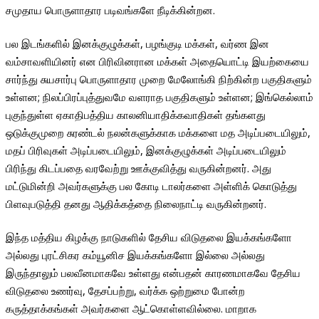
சமுதாய பொருளாதார படிவங்களே நீடிக்கின்றன.
பல இடங்களில் இனக்குழுக்கள், பழங்குடி மக்கள், வர்ண இன
வம்சாவளியினர் என பிரிவினரான மக்கள் அதையொட்டி இயற்கையை
சார்ந்து சுயசார்பு பொருளாதார முறை மேலோங்கி நிற்கின்ற பகுதிகளும்
உள்ளன; நிலப்பிரப்புத்துவமே வளராத பகுதிகளும் உள்ளன; இங்கெல்லாம்
புகுந்துள்ள ஏகாதிபத்திய காலனியாதிக்கவாதிகள் தங்களது
ஒடுக்குமுறை சுரண்டல் நலன்களுக்காக மக்களை மத அடிப்படையிலும்,
மதப் பிரிவுகள் அடிப்படையிலும், இனக்குழுக்கள் அடிப்படையிலும்
பிரிந்து கிடப்பதை வரவேற்று ஊக்குவித்து வருகின்றனர். அது
மட்டுமின்றி அவர்களுக்கு பல கோடி டாலர்களை அள்ளிக் கொடுத்து
பிளவுபடுத்தி தனது ஆதிக்கத்தை நிலைநாட்டி வருகின்றனர்.
இந்த மத்திய கிழக்கு நாடுகளில் தேசிய விடுதலை இயக்கங்களோ
அல்லது புரட்சிகர கம்யூனிச இயக்கங்களோ இல்லை அல்லது
இருந்தாலும் பலவீனமாகவே உள்ளது என்பதன் காரணமாகவே தேசிய
விடுதலை உணர்வு, தேசப்பற்று, வர்க்க ஒற்றுமை போன்ற
கருத்தாக்கங்கள் அவர்களை ஆட்கொள்ளவில்லை. மாறாக