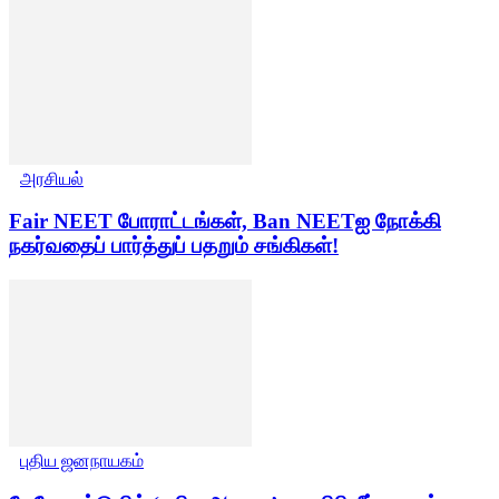
அரசியல்
Fair NEET போராட்டங்கள், Ban NEETஐ நோக்கி
நகர்வதைப் பார்த்துப் பதறும் சங்கிகள்!
புதிய ஜனநாயகம்