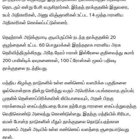
தொடரும் என்று பேசி வருகிறார்கள். இந்தத் தாக்குதலில் இதுவரை,
உயர் அதிகாரிகள், அணு விஞ்ஞானிகள் உட்பட 14 மூத்த ஈரானிய
அதிகாரிகள் கொல்லப்பட்டுள்ளனர்.
தெஹ்ரான் அடுக்குமாடி குடியிருப்பில் நடந்த தாக்குதலில் 20
குழந்தைகள் உட்பட 60 பொதுமக்கள் இறந்ததாக ஈரானிய அரசு
தெரிவித்திருக்கிறது. அதே நேரம் ஈரான் இஸ்ரேலை குறிவைத்து சுமார்
200 பாலிஸ்டிக் ஏவுகணைகள், 100 ட்ரோன்கள் மூலம் பதிலடி
தாக்குதலை நடத்தியது.
மத்திய கிழக்கு நாடுகளில் உள்ள எண்ணெய் வளமிக்க பகுதிகளை
ஒவ்வொன்றாக தின்று செரித்து வரும் அமெரிக்க பயங்கரவாத கும்பல்;
முதலில் தென்னாப்பிரிக்கவின் லிபியாவையும், அதன் பிறகு
ஈராக்கையும் கைப்பற்றியதை போல தற்போது ஈரானை கைப்பற்றுவதற்கு
வெறிகொண்டு அலைந்து கொண்டுள்ளது. இதற்கு மத்தியில் சிரியா,
ஏமன் போன்ற நாடுகளின் மீதும் தாக்குதலை தொடுப்பதற்கான
காரணம் அதன் அடியில் உள்ள எண்ணெய் வளத்தை சூறையாடுவது
தான்.