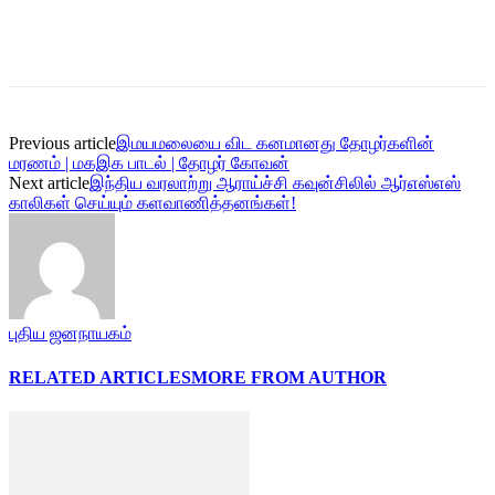
Previous article
இமயமலையை விட கனமானது தோழர்களின்
மரணம் | மகஇக பாடல் | தோழர் கோவன்
Next article
இந்திய வரலாற்று ஆராய்ச்சி கவுன்சிலில் ஆர்எஸ்எஸ்
காலிகள் செய்யும் களவாணித்தனங்கள்!
புதிய ஜனநாயகம்
RELATED ARTICLES
MORE FROM AUTHOR