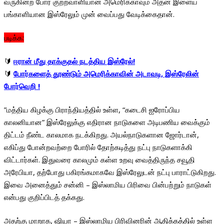
வருகின்ற போர் குற்றவாளியான அமெரிக்காவும் அதன் இளைய
பங்காளியான இஸ்ரேலும் முன் வைப்பது வேடிக்கைதான்.
படிக்க:
🔰
ஈரான் மீது தாக்குதல் நடத்திய இஸ்ரேல்!
🔰
போர்களைத் தூண்டும் அமெரிக்காவின் அடாவடி, இஸ்ரேலின்
போர்வெறி !
”மத்திய கிழக்கு பிராந்தியத்தில் உள்ள, “கடைசி ஐரோப்பிய
காலனியான” இஸ்ரேலுக்கு எதிரான நாடுகளை அடிபணிய வைக்கும்
திட்டம் நீண்ட காலமாக நடக்கிறது. அயல்நாடுகளான ஜோர்டான்,
எகிப்து போன்றவற்றை போரில் தோற்கடித்து நட்பு நாடுகளாக்கி
விட்டார்கள். இதுவரை காலமும் கள்ள உறவு வைத்திருந்த சவூதி
அரேபியா, தற்போது பகிரங்கமாகவே இஸ்ரேலுடன் நட்பு பாராட்டுகிறது.
இவை அனைத்தும் சன்னி – இஸ்லாமிய பிரிவை பின்பற்றும் நாடுகள்
என்பது குறிப்பிடத் தக்கது.
அதற்கு மாறாக, ஷியா – இஸ்லாமிய பிரிவினரின் ஆதிக்கத்தில் உள்ள