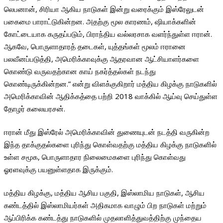
லெபனான், சிரியா ஆகிய நாடுகள் இன்று வரைக்கும் இஸ்ரேலுடன்
பகைமை பாராட்டுகின்றன. அதற்கு மூல காரணம், ஷியாக்களின்
கோட்டையாக கருதப்படும், பிராந்திய வல்லரசாக வளர்ந்துள்ள ஈரான்.
ஆகவே, பொருளாதாரத் தடைகள், யுத்தங்கள் மூலம் ஈரானை
பலவீனப்படுத்தி, அமெரிக்காவுக்கு ஆதரவான ஆட்சியாளர்களை
கொண்டு வருவதற்கான காய் நகர்த்தல்கள் நடந்து
கொண்டிருக்கின்றன.” என்று விளக்குகிறார் மத்திய கிழக்கு நாடுகளில்
அமெரிக்காவின் ஆதிக்கத்தை பற்றி 2018 வாக்கில் ஆய்வு செய்துள்ள
தோழர் கலையரசன்.
ஈரான் மீது இஸ்ரேல் அமெரிக்காவின் துணையுடன் நடத்தி வருகின்ற
இந்த தாக்குதல்களை புரிந்து கொள்வதற்கு மத்திய கிழக்கு நாடுகளில்
உள்ள சமூக, பொருளாதார நிலைமைகளை புரிந்து கொள்வது
ஓரளவுக்கு பயனுள்ளதாக இருக்கும்.
மத்திய கிழக்கு, மத்திய ஆசிய பகுதி, இஸ்லாமிய நாடுகள், ஆசிய
கண்டத்தில் இஸ்லாமியர்கள் அதிகமாக வாழும் பிற நாடுகள் மற்றும்
ஆப்பிரிக்க கண்டத்து நாடுகளில் முதலாளித்துவத்திற்கு முந்தைய