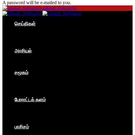
A password will be e-mailed to you.
மக்கள் அதிகாரம்
செய்திகள்
தமிழகம்
இந்தியா
உலகம்
பொருளாதாரம்
அரசியல்
ஐரோப்பா
ஆசியா
உலகம்
சமூகம்
கம்யூனிசம்
சோசலிசம்
கலை
பார்ப்பனீயம்
போராட்டக் களம்
மக்கள் அதிகாரம்
உலகம்
இந்தியா
இசை விழா
பாசிசம்
காவிமயம்