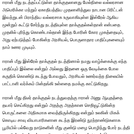
ஈரான் மீது நடத்தப்பட்டுள்ள தாக்குதலானது மேல்நிலை வல்லரசான
அமெரிக்கா மற்றும் ஏகாதிபத்திய முதலாளித்துவ நாடான பிரிட்டன்
இவற்றுடன் பிராந்திய வல்லரசாக உருவாகியுள்ள இஸ்ரேல் ஆகிய
மூன்றும் கூட்டு சேர்ந்து நடத்தியுள்ள தாக்குதல்கள்தான் என்பதை
முதலில் புரிந்து கொண்டால்தான் இந்த போரின் கோர முகத்தையும்,
அது ஏற்படுத்தப் போகின்ற அரசியல், பொருளாதார பாதிப்புகளையும்
நாம் உணர முடியும்.
ஈரான் மீது இஸ்ரேல் தாக்குதல் நடத்தினால் நமது வாழ்க்கைக்கு எந்த
பாதிப்பும் இல்லை என்றும் அல்லது இதனை ஒரு வேடிக்கை போல
கருதிக் கொண்டு கடந்து போவதும், அரசியல் உணர்வற்ற நிலையில்
பாட்டாளி வர்க்கம் பின்தங்கி உள்ளதை நமக்கு காட்டுகிறது.
ஈரான் மீது திடீர் தாக்குதல் நடத்துவதற்கு ஈரான் அணு ஆயுதத்தை
தயார் செய்கிறது என்றும் அதற்கு அதற்கான செறிவூட்டுகின்ற
பொருட்களை அதிகமாக வைத்திருக்கிறது என்றும் உலகின் மிகக்
கொடிய சாவு வியாபாரிகளான கடந்த இரண்டு நூற்றாண்டுகளாக
பூமியில் பல்வேறு நாடுகளின் மீது குண்டு மழை பொழிந்து போர் நடத்தி