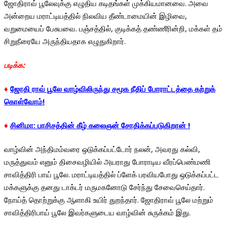
ஜோதிராவ் பூலேவுக்கு எழுதிய கடிதங்கள் முக்கியமானவை. அவை
அன்றைய மராட்டியத்தில் நிலவிய தீண்டாமையின் இழிவை,
வறுமையைப் பேசுபவை. பஞ்சத்தில், குடிக்கத் தண்ணீரின்றி, மக்கள் தம்
சிறுநீரையே அருந்தியதாக எழுதுகிறார்.
படிக்க:
♦
ஜோதி ராவ் பூலே வாழ்விலிருந்து சமூக நீதிப் போராட்டத்தை கற்றுக்
கொள்வோம்!
♦
சினிமா: பாசிசத்தின் கீழ் கலைஞன் சோதிக்கப்படுகிறான் !
வாழ்வின் அந்திமம்வரை ஒடுக்கப்பட்டோர் நலன், அவரது கல்வி,
மருத்துவம் எனும் திசைவழியில் அயராது போராடிய வீரப்பெண்மணி
சாவித்திரி பாய் பூலே. மராட்டியத்தில் ப்ளேக் பரவியபோது ஒடுக்கப்பட்ட
மக்களுக்கு தனது டாக்டர் மருமகனோடு சேர்ந்து சேவைசெய்தார்.
நோய்த் தொற்றுக்கு ஆளாகி உயிர் துறந்தார். ஜோதிராவ் பூலே மற்றும்
சாவித்திரிபாய் பூலே இவர்களுடைய வாழ்வின் சுருக்கம் இது.