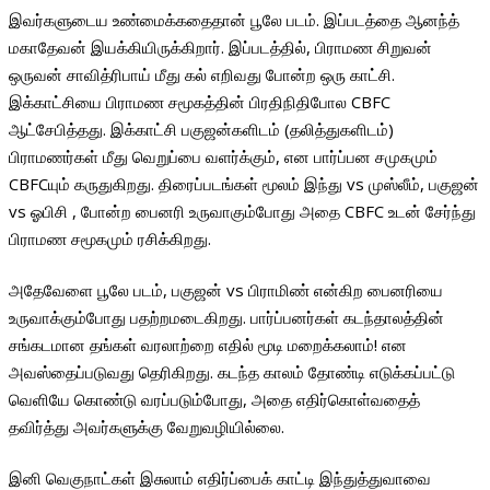
இவர்களுடைய உண்மைக்கதைதான் பூலே படம். இப்படத்தை ஆனந்த்
மகாதேவன் இயக்கியிருக்கிறார். இப்படத்தில், பிராமண சிறுவன்
ஒருவன் சாவித்ரிபாய் மீது கல் எறிவது போன்ற ஒரு காட்சி.
இக்காட்சியை பிராமண சமூகத்தின் பிரதிநிதிபோல CBFC
ஆட்சேபித்தது. இக்காட்சி பகுஜன்களிடம் (தலித்துகளிடம்)
பிராமணர்கள் மீது வெறுப்பை வளர்க்கும், என பார்ப்பன சமுகமும்
CBFCயும் கருதுகிறது. திரைப்படங்கள் மூலம் இந்து vs முஸ்லீம், பகுஜன்
vs ஓபிசி , போன்ற பைனரி உருவாகும்போது அதை CBFC உடன் சேர்ந்து
பிராமண சமூகமும் ரசிக்கிறது.
அதேவேளை பூலே படம், பகுஜன் vs பிராமிண் என்கிற பைனரியை
உருவாக்கும்போது பதற்றமடைகிறது. பார்ப்பனர்கள் கடந்தாலத்தின்
சங்கடமான தங்கள் வரலாற்றை எதில் மூடி மறைக்கலாம்! என
அவஸ்தைப்படுவது தெரிகிறது. கடந்த காலம் தோண்டி எடுக்கப்பட்டு
வெளியே கொண்டு வரப்படும்போது, அதை எதிர்கொள்வதைத்
தவிர்த்து அவர்களுக்கு வேறுவழியில்லை.
இனி வெகுநாட்கள் இசுலாம் எதிர்ப்பைக் காட்டி இந்துத்துவாவை