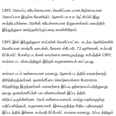
CBFC அமைப்பு சுயேச்சையான, வெளிப்படையான,நேர்மையான
அமைப்பாக இருக்க வேண்டும். ஆனால் பா.ச.க ஆட்சியில் இது
சாத்தியமில்லை. அரசின் சுயேச்சையான நிறுவனங்கள் பலவற்றில்
இந்துத்துவா ஊடுருவியிருப்பதை காண்கிறோம்.
CBFC இன் இந்துத்துவா சாய்வின் வெளிப்பாட்டை கடந்த ஆண்டுகளில்
வெளியான காஷ்மீர் ஃபைல்ஸ், கேரளா ஸ்டோரி, 72 ஹூரைன், சபர்மதி
ரிப்போர்ட் போன்ற படங்கள் வாயிலாக உணரமுடிந்தது. சமீபத்தில் CBFC
சாவ்வா பட விசயத்திலும் இந்தக் கருணையைக் காட்டியது.
சாவ்வா படம் உண்மையான வரலாறு. ஆனால் படத்தில் வரலாற்றைத்
திரித்திருந்தார்கள். ஔரங்சீப்பை கொடுமைக்கார பேரரசராக
சித்தரித்து இருந்தார்கள். வரலாற்றை இப்படி ஒற்றைமயப்படுத்துவது
தவறு. ஔரங்கசீப்பின் பல பரிணாமங்கள் இப்படத்தில்
விடுபட்டிருக்கின்றன. அவர் எளிமையானவர். மாற்று மதங்களுக்கு
மதிப்பளித்தவர். கருணையாளர். இவைகுறித்த சிறிய பதிவுகளும்
இப்படத்தில் இல்லை. சபர்மதி ரிப்போர்ட் சமகால வரலாறு. அப்படத்திலும்