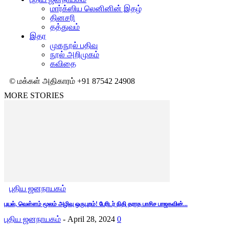
மார்க்ஸிய லெனினின் இதழ்
தினசரி
தத்துவம்
இதர
முகநூல் பதிவு
நூல் அறிமுகம்
கவிதை
© மக்கள் அதிகாரம் +91 87542 24908
MORE STORIES
புதிய ஜனநாயகம்
புயல், வெள்ளம் மூலம் அழிவு ஒருபுறம்! பேரிடர் நிதி தராத பாசிச பாஜகவின்...
புதிய ஜனநாயகம்
-
April 28, 2024
0