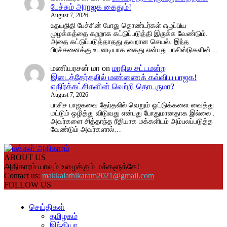
பேச்சும் அராஜக கைதும்!
August 7, 2026
உதயநிதி பேச்சின் போது தொண்டர்கள் எழுப்பிய
முழக்கத்தை கறறாக கட்டுப்படுத்தி இருக்க வேண்டும்.
அதை கட்டுப்படுத்தாதது தவறான செயல். இந்த
பிரச்சனைக்கு உடனடியாக கைது என்பது பாசிஸ்டுகளின்…
மணியரசன் மா
on
மாநில சட்டமன்ற
இடைத்தேர்தலில் மண்ணைக் கவ்விய பாஜக!
எதிர்க்கட்சிகளின் வெற்றி தொடருமா?
August 7, 2026
பாசிச பாஜகவை தேர்தலில் வெறும் ஓட்டுக்களை வைத்து
மட்டும் ஒழித்து விடுவது என்பது போதுமானதாக இல்லை .
அவர்களை சித்தாந்த ரீதியாக மக்களிடம் அம்பலப்படுத்த
வேண்டும் அவர்களால்…
ABOUT US
அதிகாரம் யாவும் உழைக்கும் மக்களுக்கே!
Contact us:
makkalathikaram2021@gmail.com
FOLLOW US
செய்திகள்
தமிழகம்
இந்தியா