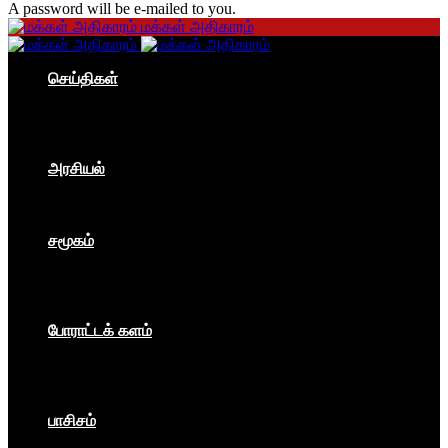
A password will be e-mailed to you.
மக்கள் அதிகாரம்
செய்திகள்
தமிழகம்
இந்தியா
உலகம்
பொருளாதாரம்
அரசியல்
ஐரோப்பா
ஆசியா
உலகம்
சமூகம்
கம்யூனிசம்
சோசலிசம்
கலை
பார்ப்பனீயம்
போராட்டக் களம்
மக்கள் அதிகாரம்
உலகம்
இந்தியா
இசை விழா
பாசிசம்
காவிமயம்