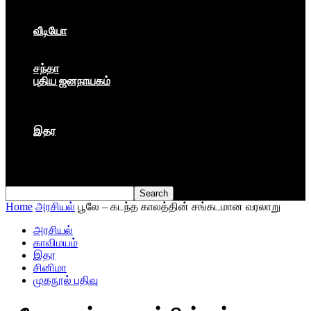
கார்ப்பரேட் மயம்
ஏகாதிபத்தியம்
வீடியோ
பேட்டி
பாடல்கள்
சந்தா
புதிய ஜனநாயகம்
மார்க்ஸிய லெனினின் இதழ்
தினசரி
தத்துவம்
இதர
முகநூல் பதிவு
நூல் அறிமுகம்
கவிதை
Home
அரசியல்
பூலே – கடந்த காலத்தின் சங்கடமான வரலாறு
அரசியல்
காவிமயம்
இதர
சினிமா
முகநூல் பதிவு