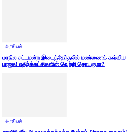
அரசியல்
மாநில சட்டமன்ற இடைத்தேர்தலில் மண்ணைக் கவ்விய
பாஜக! எதிர்க்கட்சிகளின் வெற்றி தொடருமா?
அரசியல்