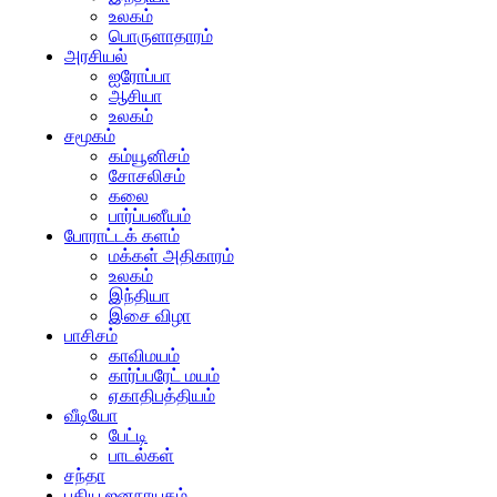
உலகம்
பொருளாதாரம்
அரசியல்
ஐரோப்பா
ஆசியா
உலகம்
சமூகம்
கம்யூனிசம்
சோசலிசம்
கலை
பார்ப்பனீயம்
போராட்டக் களம்
மக்கள் அதிகாரம்
உலகம்
இந்தியா
இசை விழா
பாசிசம்
காவிமயம்
கார்ப்பரேட் மயம்
ஏகாதிபத்தியம்
வீடியோ
பேட்டி
பாடல்கள்
சந்தா
புதிய ஜனநாயகம்