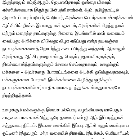
இருந்தாலும் எம்ஜிஆரும், ஜெயலலிதாவும் ஒன்றை மிகவும்
எச்சரிக்கையாக இருந்து பின்பற்றினார்கள். ஆம், தமிழ்நாட்டில்
திராவிடப் பாரம்பரியம், பெரியார், அண்ணா பெயர்களை உச்சரிக்காமல்
ஆட்சியில் நீடிக்க இயலாது என்பதனால், அவர்களின் பிறந்த நாள்
மற்றும் மறைந்த நாட்களுக்கு நினைவு இடங்களில் மலர் வளையம்
வைப்பது; அறிக்கை விடுவது; விழா எடுப்பது என்ற நயவஞ்சக
நடவடிக்கைகளைத் தொடர்ந்து கடைப்பிடித்து வந்தனர். ஆனாலும்
அவர்களது ஆட்சி முறை என்பது பெரும் முதலாளிகளுக்கும்,
நிலச்சுவான்ந்தார்களுக்கும் சேவை செய்வதாகவும், உழைக்கும்
மக்களை – அவர்களது போராட்டங்களை அடக்கி ஒடுக்குவதாகவும்,
மக்களுக்கான போராளி இயக்கங்களை அழித்து ஒழிக்கும்
நடவடிக்கைகளில் சர்வாதிகாரமாக நடந்து கொள்வதுமாகவுமே
நீடித்திருந்தனர்.
உழைக்கும் மக்களுக்கு இலவச பல்பொடி வழங்கியதை மாபெரும்
சாதனையாக காண்பித்த ஒரே தலைவர் எம் ஜி ஆர். இப்படித்தான்
சத்துணவு திட்டம், இலவச சைக்கிள் இப்படி ஆட்சி எனும் வண்டியை
ஓட்டினர் இருவரும். மற்ற வகையில் திராவிட இயக்கம், பெரியாரியல்,