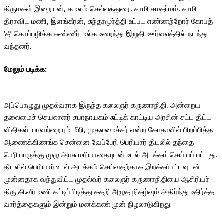
திருமகள் இறையன், கமலம் செல்லத்துரை, சாமி சமதர்மம், சாமி
திராவிட மணி, இளங்கீரன், சுந்தரமூர்த்தி உட்பட எண்ணற்றோர் கோபத்
‘தீ’ கொப்பழிக்க கண்ணீர் மல்க உறைந்து இறுதி ஊர்வலத்தில் நடந்து
வந்தனர்.
மேலும் படிக்க:
தவெகவின் தேர்தல் வெற்றிக்கு அடிப்படை காட்சி
போதைக்கு அடிமையாகியுள்ள தமிழ் சமூகத்தின் தோல்வியே!
அப்பொழுது முதல்வராக இருந்த கலைஞர் கருணாநிதி, அன்றைய
தலைமைச் செயலாளர் சபாநாயகம் சுட்டிக் காட்டிய அரசின் சட்ட திட்ட
விதிகள் யாவற்றையும் மீறி, முதலமைச்சர் என்ற கோதாவில் பிறப்பித்த
ஆணைக்கிணங்க சென்னை வேப்பேரி பெரியார் திடலில் தந்தை
பெரியாருக்கு முழு அரசு மரியாதையுடன் உடல் அடக்கம் செய்யப் பட்டது.
திடலில் பெரியார் உடல் அடக்கம் செய்வதற்காக இறக்கப்பட்டவுடன்
முன்னதாக வந்துவிட்ட முதல்வர் கலைஞர் கருணாநிதியை ஆசிரியர்
திரு கி.வீரமணி கட்டிப்பிடித்து கதறி அழுத நிகழ்வும் அதிர்ந்து உதிர்த்த
வார்த்தைகளும் இன்றும் மனக்கண் முன் நிழலாடுகிறது.