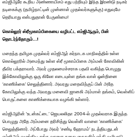
எம்ஜிஆரே கூறிய அண்ணாயிசம் எது பற்றியும் இந்த இரண்டு நடிகர்
நடிகைக்கு (தமிழ்நாட்டின் முன்னாள் முதல்வர்களுக்கு) எதுவுமே
தெரியாது என்பதுதான் பேருண்மை!
கொல்லூர் ஸ்ரீமூகாம்பிகையை வழிபட்ட எம்ஜிஆரும், பின்
தொடர்ந்தோரும்…!
மறைந்த தமிழக முதல்வர் எம்ஜிஆர் கர்நாடக மாநிலத்தில் உள்ள
கொல்லூரில் அமைந்து உள்ள ஸ்ரீ மூகாம்பிகை அம்மன் கோவிலின்
தீவிர பக்தராவார். அவர் முதலமைச்சராக பதவி வகித்த பொழுது
இக்கோவிலுக்கு ஒரு கிலோ எடையுள்ள தங்க வாள் ஒன்றினை
‘காணிக்கை’ செலுத்தினார். அவரது மறைவிற்குப் பின் அதே
கோயிலுக்கு வந்த அவரது மனைவி ஜானகி அம்மாள் தங்கம், வெள்ளிப்
பொருட்களை காணிக்கையாக வழங்கி உள்ளார்.
எம்ஜிஆரின் ’உடன்கட்டை’ ஜெயலலிதா 2004-ல் முதல்வராக இருந்த
பொழுது அதே அம்மனை தரிசித்து வெள்ளி வாளை ‘காணிக்கை’
செலுத்தினார். அப்போது அவர் ‘சண்டி ஹோமம்’ நடத்தியதுடன்
எம்ஜிஆர் வழங்கிய தங்க வாளை தனது கைகளில் ஏந்தி வழிபாடு