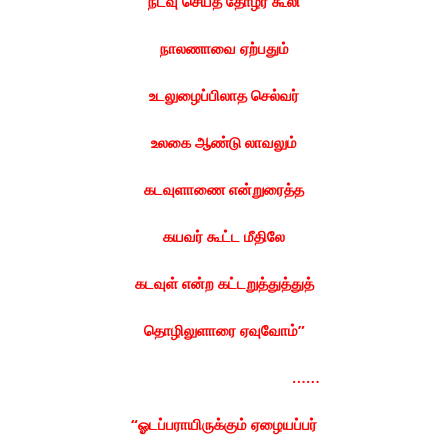
நடவு செய்த தோழர் கூலி
நாலணாவை ஏற்பதும்
உடலுழைப்பிலாத செல்வர்
உலகை ஆண்டு லாவலும்
கடவுளாணை என்றுரைத்த
கயவர் கூட்ட மீதிலே
கடவுள் என்ற கட்டறுத்துத்துத்
தொழிலுளாரை ஏவுவோம்”
……
“ஓடப்பராயிருக்கும் ஏழையப்பர்