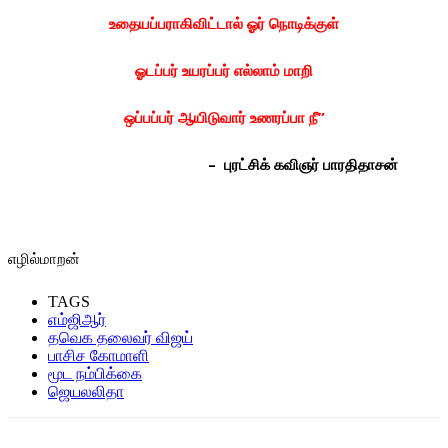
உதையப்பராகிவிட்டால் ஓர் நொடிக்குள்
ஓடப்பர் உயரப்பர் எல்லாம் மாறி
ஒப்பப்பர் ஆயிடுவார் உணரப்பா நீ”
– புரட்சிக் கவிஞர் பாரதிதாசன்
எழில்மாறன்
TAGS
எம்ஜிஆர்
தவெக தலைவர் விஜய்
பாசிச கோமாளி
மூட நம்பிக்கை
ஜெயலலிதா