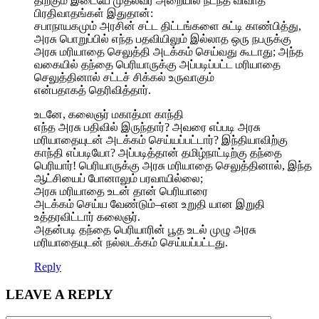
திற்கும் இடையே முதல்வர் அறையில் நடந்த விவாத
பிரதிவாதங்கள் இதுதான்:
சபாநாயகமும் அரசின் சட்ட திட்டங்களை சுட்டி காண்பித்து,
அரசு பொறுப்பில் எந்த பதவியிலும் இல்லாத ஒரு நபருக்கு
அரசு மரியாதை செலுத்தி அடக்கம் செய்வது கூடாது; அந்த
வகையில் தந்தை பெரியாருக்கு அப்படிப்பட்ட மரியாதை
செலுத்தினால் சட்டச் சிக்கல் உருவாகும்
என்பதாகத் தெரிவித்தார்.
உடனே, கலைஞர் மகாத்மா காந்தி
எந்த அரசு பதிவில் இருந்தார்? அவரை எப்படி அரசு
மரியாதையுடன் அடக்கம் செய்யப்பட்டார்? இந்தியாவிற்கு
காந்தி எப்படியோ? அப்படித்தான் தமிழ்நாட்டிற்கு தந்தை
பெரியார்! பெரியாருக்கு அரசு மரியாதை செலுத்தினால், இந்த
ஆட்சியைப் போனாலும் பரவாயில்லை;
அரசு மரியாதை உடன் தான் பெரியாரை
அடக்கம் செய்ய வேண்டும்–என உறுதி யான இறுதி
உத்தரவிட்டார் கலைஞர்.
அதன்படி தந்தை பெரியாரின் பூத உடல் முழு அரசு
மரியாதையுடன் நல்லடக்கம் செய்யப்பட்டது.
Reply
LEAVE A REPLY