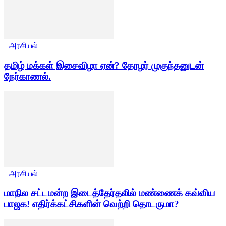
அரசியல்
தமிழ் மக்கள் இசைவிழா ஏன்? தோழர் முகுந்தனுடன்
நேர்காணல்.
அரசியல்
மாநில சட்டமன்ற இடைத்தேர்தலில் மண்ணைக் கவ்விய
பாஜக! எதிர்க்கட்சிகளின் வெற்றி தொடருமா?