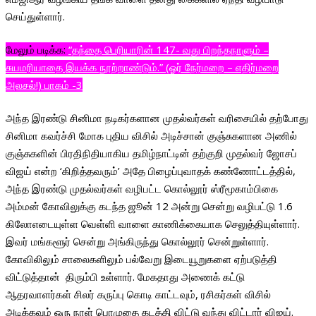
செய்துள்ளார்.
மேலும் படிக்க:
“தந்தை பெரியாரின் 147- வது பிறந்தநாளும் –
சுயமரியாதை இயக்க நூற்றாண்டும்.” (ஓர் நேர்மறை – எதிர்மறை
அலசல்!) பாகம் -3
அந்த இரண்டு சினிமா நடிகர்களான முதல்வர்கள் வரிசையில் தற்போது
சினிமா கவர்ச்சி மோக புதிய விசில் அடிச்சான் குஞ்சுகளான அணில்
குஞ்சுகளின் பிரதிநிதியாகிய தமிழ்நாட்டின் தற்குறி முதல்வர் ஜோசப்
விஜய் என்ற ‘கிறித்தவரும்’ அதே பிழைப்புவாதக் கண்ணோட்டத்தில்,
அந்த இரண்டு முதல்வர்கள் வழிபட்ட கொல்லூர் ஸ்ரீமூகாம்பிகை
அம்மன் கோவிலுக்கு கடந்த ஜூன் 12 அன்று சென்று வழிபட்டு 1.6
கிலோஎடையுள்ள வெள்ளி வாளை காணிக்கையாக செலுத்தியுள்ளார்.
இவர் மங்களூர் சென்று அங்கிருந்து கொல்லூர் சென்றுள்ளார்.
கோவிலிலும் சாலைகளிலும் பல்வேறு இடையூறுகளை ஏற்படுத்தி
விட்டுத்தான் திரும்பி உள்ளார். மேகதாது அணைக் கட்டு
ஆதரவாளர்கள் சிலர் கருப்பு கொடி காட்டவும், ரசிகர்கள் விசில்
அடிக்கவும் ஒரு நாள் பொழுதை கடத்தி விட்டு வந்து விட்டார் விஜய்.