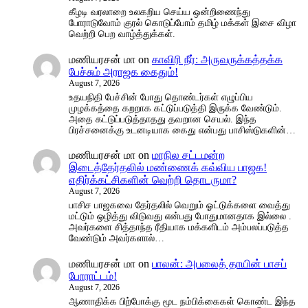
கீழடி வரலாறை உலகறிய செய்ய ஒன்றிணைந்து
போராடுவோம் குரல் கொடுப்போம் தமிழ் மக்கள் இசை விழா
வெற்றி பெற வாழ்த்துக்கள்.
மணியரசன் மா
on
காவிரி நீர்: அருவருக்கத்தக்க
பேச்சும் அராஜக கைதும்!
August 7, 2026
உதயநிதி பேச்சின் போது தொண்டர்கள் எழுப்பிய
முழக்கத்தை கறறாக கட்டுப்படுத்தி இருக்க வேண்டும்.
அதை கட்டுப்படுத்தாதது தவறான செயல். இந்த
பிரச்சனைக்கு உடனடியாக கைது என்பது பாசிஸ்டுகளின்…
மணியரசன் மா
on
மாநில சட்டமன்ற
இடைத்தேர்தலில் மண்ணைக் கவ்விய பாஜக!
எதிர்க்கட்சிகளின் வெற்றி தொடருமா?
August 7, 2026
பாசிச பாஜகவை தேர்தலில் வெறும் ஓட்டுக்களை வைத்து
மட்டும் ஒழித்து விடுவது என்பது போதுமானதாக இல்லை .
அவர்களை சித்தாந்த ரீதியாக மக்களிடம் அம்பலப்படுத்த
வேண்டும் அவர்களால்…
மணியரசன் மா
on
பாலன்: அபலைத் தாயின் பாசப்
போராட்டம்!
August 7, 2026
ஆணாதிக்க பிற்போக்கு மூட நம்பிக்கைகள் கொண்ட இந்த