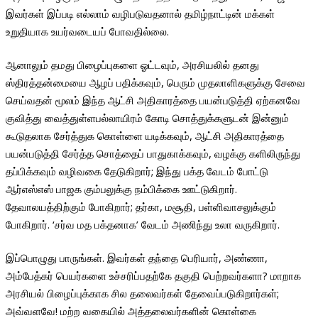
இவர்கள் இப்படி எல்லாம் வழிபடுவதனால் தமிழ்நாட்டின் மக்கள்
உறுதியாக உயர்வடையப் போவதில்லை.
ஆனாலும் தமது பிழைப்புகளை ஓட்டவும், அரசியலில் தனது
ஸ்திரத்தன்மையை ஆழப் பதிக்கவும், பெரும் முதலாளிகளுக்கு சேவை
செய்வதன் மூலம் இந்த ஆட்சி அதிகாரத்தை பயன்படுத்தி ஏற்கனவே
குவித்து வைத்துள்ளபல்லாயிரம் கோடி சொத்துக்களுடன் இன்னும்
கூடுதலாக சேர்த்துக கொள்ளை யடிக்கவும், ஆட்சி அதிகாரத்தை
பயன்படுத்தி சேர்த்த சொத்தைப் பாதுகாக்கவும், வழக்கு களிலிருந்து
தப்பிக்கவும் வழிவகை தேடுகிறார்; இந்து பக்த வேடம் போட்டு
ஆர்எஸ்எஸ் பாஜக கும்பலுக்கு நம்பிக்கை ஊட்டுகிறார்.
தேவாலயத்திற்கும் போகிறார்; தர்கா, மசூதி, பள்ளிவாசலுக்கும்
போகிறார். ‘சர்வ மத பக்தனாக’ வேடம் அணிந்து உலா வருகிறார்.
இப்பொழுது பாருங்கள். இவர்கள் தந்தை பெரியார், அண்ணா,
அம்பேத்கர் பெயர்களை உச்சரிப்பதற்கே தகுதி பெற்றவர்களா? மாறாக
அரசியல் பிழைப்புக்காக சில தலைவர்கள் தேவைப்படுகிறார்கள்;
அவ்வளவே! மற்ற வகையில் அத்தலைவர்களின் கொள்கை