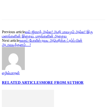
Previous article
லவ் ஜிகாத் அல்ல! ஆதி பாவமும் அல்ல! இரு
மனங்களின் இசைவு, மதங்களின் அசைவு
Next article
உலகப் போலீஸ் ரவுடி அமெரிக்க ட்ரம்ப்-பின்
அடாவடித்தனம்…!
எழில்மாறன்
RELATED ARTICLES
MORE FROM AUTHOR