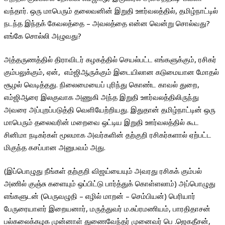
வந்தார். ஒரு மாபெரும் தலைவனின் இறுதி ஊர்வலத்தில், தமிழ்நாட்டில்
நடந்த இந்தக் கேவலத்தை – அவலத்தை என்ன வென்று சொல்வது?
எங்கே சொல்லி அழுவது?
அத்தருணத்தில் திராவிடர் கழகத்தில் செயல்பட்ட எங்களுக்கும், ரசிகர்
கும்பலுக்கும், ஏன், எம்ஜிஆருக்கும் இடையிலான கடுமையான மோதல்
சூழல் வெடித்தது. நிலைமையைப் புரிந்து கொண்ட காவல் துறை,
எம்ஜிஆரை இலகுவாக அணுகி அந்த இறுதி ஊர்வலத்திலிருந்து
அவரை அப்புறப்படுத்தி வெளியேற்றியது. இதுதான் தமிழ்நாட்டின் ஒரு
மாபெரும் தலைவரின் மறைவை ஒட்டிய இறுதி ஊர்வலத்தில் கூட
சினிமா நடிகர்கள் மூலமாக அவர்களின் தற்குறி ரசிகர்களால் ஏற்பட்ட
மிகுந்த கசப்பான அனுபவம் அது.
(இப்பொழுது நீங்கள் தற்குறி விஜய்யையும் அவரது ரசிகக் கும்பல்
அணில் குஞ்சு களையும் ஒப்பிட்டு பார்த்துக் கொள்ளலாம்) அப்பொழுது
எங்களுடன் (பெருவழுதி – எழில் மாறன் – செம்பியன்) பெரியார்
பேருரையாளர் இறையனார், மருத்துவர் ம.சுப்ரமணியம், பாரதிதாசன்
பல்கலைக்கழக முன்னாள் துணைவேந்தர் முனைவர் பெ .ஜெகதீசன்,