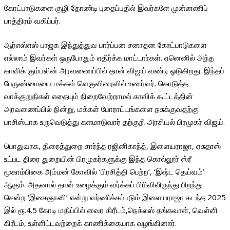
கோட்பாடுகளை குழி தோண்டி புதைப்பதில் இவர்களே முன்னணிப்
பாத்திரம் வகிப்பர்.
ஆர்எஸ்எஸ் பாஜக இந்துத்துவ பார்ப்பன சனாதன கோட்பாடுகளை
எல்லாம் இவர்கள் ஒருபோதும் எதிர்க்க மாட்டார்கள். ஏனெனில் அந்த
காவிக் கும்பலின் அரவணைப்பில் தான் விஜய் வண்டி ஓடுகிறது. இந்தப்
பேருண்மையை மக்கள் வெகுவிரைவில் உணர்வர். கொடுத்த
வாக்குறுதிகள் எதையும் நிறைவேற்றாமல் காவிக் கூட்டத்தின்
அரவணைப்பில் நின்று, மக்கள் போராட்டங்களை நசுக்குவதற்கு
பாசிஸ்டாக உருவெடுத்து களமாடுவார் தற்குறி அரசியல் பிரமுகர் விஜய்.
பொதுவாக, திரைத்துறை சார்ந்த ரஜினிகாந்த், இளையராஜா, ஏசுதாஸ்
உட்பட திரை துறையின் பிரமுகர்களுக்கு இந்த கொல்லூர் ஸ்ரீ
மூகாம்பிகை அம்மன் கோவில் ‘பிரசித்தி பெற்ற’, ‘இஷ்ட தெய்வம்’
ஆகும். அதனால் தான் உழைக்கும் வர்க்கப் பிரிவிலிருந்து பிறந்து
சென்ற ‘இசைஞானி’ என்று வர்ணிக்கப்படும் இளையராஜா கடந்த 2025
இல் ரூ.4.5 கோடி மதிப்பில் வைர கிரீடம்,நெக்லஸ் தங்கவாள், வெள்ளி
கிரீடம், உள்ளிட்டவற்றைக் காணிக்கையாக வழங்கினார்.