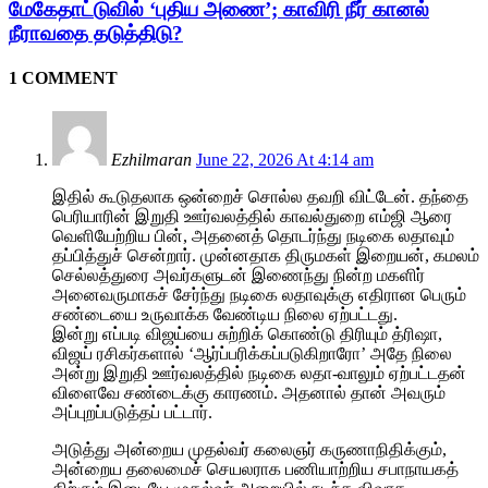
மேகேதாட்டுவில் ‘புதிய அணை’; காவிரி நீர் கானல்
நீராவதை தடுத்திடு?
1 COMMENT
Ezhilmaran
June 22, 2026 At 4:14 am
இதில் கூடுதலாக ஒன்றைச் சொல்ல தவறி விட்டேன். தந்தை
பெரியாரின் இறுதி ஊர்வலத்தில் காவல்துறை எம்ஜி ஆரை
வெளியேற்றிய பின், அதனைத் தொடர்ந்து நடிகை லதாவும்
தப்பித்துச் சென்றார். முன்னதாக திருமகள் இறையன், கமலம்
செல்லத்துரை அவர்களுடன் இணைந்து நின்ற மகளிர்
அனைவருமாகச் சேர்ந்து நடிகை லதாவுக்கு எதிரான பெரும்
சண்டையை உருவாக்க வேண்டிய நிலை ஏற்பட்டது.
இன்று எப்படி விஜய்யை சுற்றிக் கொண்டு திரியும் த்ரிஷா,
விஜய் ரசிகர்களால் ‘ஆர்ப்பரிக்கப்படுகிறாரோ’ அதே நிலை
அன்று இறுதி ஊர்வலத்தில் நடிகை லதா-வாலும் ஏற்பட்டதன்
விளைவே சண்டைக்கு காரணம். அதனால் தான் அவரும்
அப்புறப்படுத்தப் பட்டார்.
அடுத்து அன்றைய முதல்வர் கலைஞர் கருணாநிதிக்கும்,
அன்றைய தலைமைச் செயலராக பணியாற்றிய சபாநாயகத்