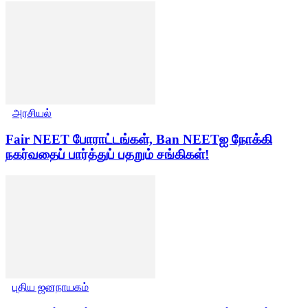
அரசியல்
Fair NEET போராட்டங்கள், Ban NEETஐ நோக்கி
நகர்வதைப் பார்த்துப் பதறும் சங்கிகள்!
புதிய ஜனநாயகம்