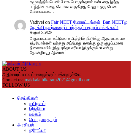
சமூகத்தில் பெண் போக பொருள்தான் என்பதை இந்த
படத்தின் கதை சொல்ல வருகிறது மேலும் ஒரு பெண்
நேர்மையாக…
Vadivel
on
Fair NEET போராட்டங்கள், Ban NEETஐ
நோக்கி நகர்வதைப் பார்த்துப் பதறும் சங்கிகள்!
August 5, 2026
அருமையான கட்டுரை சமீபத்தில் நீட்டுக்கு ஆதரவாக பல
வீடியோக்கள் வந்தது அப்போது எனக்கு ஒரு குழப்பமான
நிலைமையில் இது ஏதோ சரியா இருக்குமோ என்று
தோன்றியது ஆனால்…
ABOUT US
அதிகாரம் யாவும் உழைக்கும் மக்களுக்கே!
Contact us:
makkalathikaram2021@gmail.com
FOLLOW US
செய்திகள்
தமிழகம்
இந்தியா
உலகம்
பொருளாதாரம்
அரசியல்
ஐரோப்பா