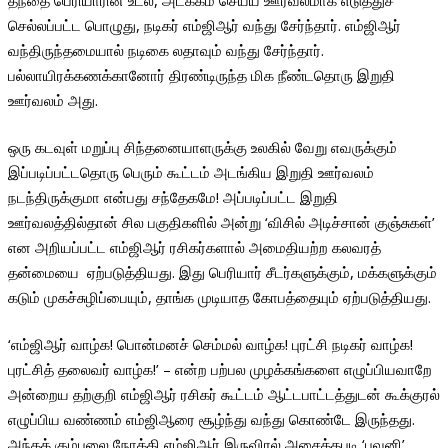
தந்தை பெரியாரின் உடல், அடக்கம் செய்ய ஊர்வலமாக எடுத்துச்
செல்லப்பட்ட பொழுது, நடிகர் எம்ஜிஆர் வந்து சேர்ந்தார். எம்ஜிஆர்
வந்திருந்தமையால் நடிகை லதாவும் வந்து சேர்ந்தார்.
பல்லாயிரக்கணக்கானோர் திரண்டிருந்த மிக நீண்டதொரு இறுதி
ஊர்வலம் அது.
ஒரு கடவுள் மறுப்பு சிந்தனையாளருக்கு உலகில் வேறு எவருக்கும்
இப்படிப்பட்டதொரு பெரும் கூட்டம் அடங்கிய இறுதி ஊர்வலம்
நடந்திருக்குமா என்பது சந்தேகமே! அப்படிப்பட்ட இறுதி
ஊர்வலத்தில்தான் சில பகுதிகளில் அன்று ‘விசில் அடிச்சான் குஞ்சுகள்’
என அறியப்பட்ட எம்ஜிஆர் ரசிகர்களால் அமைதியற்ற கலவரத்
தன்மையை ஏற்படுத்தியது. இது பெரியார் சீடர்களுக்கும், மக்களுக்கும்
கடும் முகச்சுழிப்பையும், தாங்க முடியாத கோபத்தையும் ஏற்படுத்தியது.
‘எம்ஜிஆர் வாழ்க! பொன்மனச் செம்மல் வாழ்க! புரட்சி நடிகர் வாழ்க!
புரட்சித் தலைவர் வாழ்க!’ – என்ற பற்பல முழக்கங்களை எழுப்பியவாறே
அன்றைய தற்குறி எம்ஜிஆர் ரசிகர் கூட்டம் ஆட்டபாட்டத்துடன் கூக்குரல்
எழுப்பிய வண்ணம் எம்ஜிஆரை சூழ்ந்து வந்து கொண்டே இருந்தது.
அந்தக் கும்பலை நோக்கி எம்ஜிஆர் இருவிரல் அசைத்தபடி ‘பவனி’