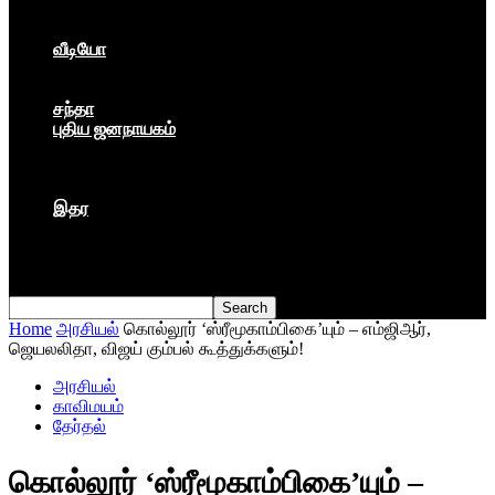
கார்ப்பரேட் மயம்
ஏகாதிபத்தியம்
வீடியோ
பேட்டி
பாடல்கள்
சந்தா
புதிய ஜனநாயகம்
மார்க்ஸிய லெனினின் இதழ்
தினசரி
தத்துவம்
இதர
முகநூல் பதிவு
நூல் அறிமுகம்
கவிதை
Home
அரசியல்
கொல்லூர் ‘ஸ்ரீமூகாம்பிகை’யும் – எம்ஜிஆர்,
ஜெயலலிதா, விஜய் கும்பல் கூத்துக்களும்!
அரசியல்
காவிமயம்
தேர்தல்
கொல்லூர் ‘ஸ்ரீமூகாம்பிகை’யும் –