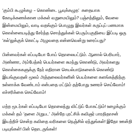
‘கும்பி கூழுக்கழ – கொண்டை பூவுக்கழுத’ கதையாக
கோடிக்கணக்கான மக்கள் வறுமையிலும்? பஞ்சத்திலும், வேலை
இன்மையிலும், வாடி வதங்கும் பொழுது இவர்கள் கருப்புப் பணமாக
கொள்ளையடித்து சேர்த்த சொத்துக்கள் பெரும்பகுதியை இப்படி ஒரு
‘கல்’லுக்குக் கொட்டி அழுவதை என்னவென்று உரைப்பது?
பின்னவர்கள் எப்படியோ போய் தொலையட்டும். ஆனால் பெரியார்,
அண்ணா, அம்பேத்கர் பெயர்களை சுமந்து கொண்டு, அவர்களது
கொள்கைகளுக்கு நேர் எதிரான செயல்பாடுகளைக் கொண்டு
இயங்குவதன் மூலம் அத்தலைவர்களின் பெயர்களை களங்கத்திற்கு
உள்ளாக்க வேண்டாம் என்பதை மட்டும் தற்போது உணரச் செய்வோம்!
எச்சரிக்கை செய்வோம்!
மற்ற மூடர்கள் எப்படியோ தொலைந்து விட்டுப் போகட்டும்! உழைக்கும்
மக்கள் தம் ‘தளை அறுபட’ அன்றே புரட்சிக் கவிஞர் பாரதிதாசன்
இயற்றிச் சென்ற கவிதை வரிகளை நெஞ்சில் ஏந்துங்கள்! இதோ ஊன்றி
படியுங்கள்! பின் தொடருங்கள்!