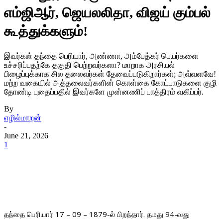
எம்ஜிஆர், ஜெயலலிதா, விஜய் கும்பல்
கூத்துக்களும்!
இவர்கள் தந்தை பெரியார், அண்ணா, அம்பேத்கர் பெயர்களை
உச்சரிப்பதற்கே தகுதி பெற்றவர்களா? மாறாக அரசியல்
பிழைப்புக்காக சில தலைவர்கள் தேவைப்படுகிறார்கள்; அவ்வளவே!
மற்ற வகையில் அத்தலைவர்களின் கொள்கை கோட்பாடுகளை குழி
தோண்டி புதைப்பதில் இவர்களே முன்னணிப் பாத்திரம் வகிப்பர்.
By
எழில்மாறன்
-
June 21, 2026
1
தந்தை பெரியார் 17 – 09 – 1879-ல் பிறந்தார். தமது 94-வது