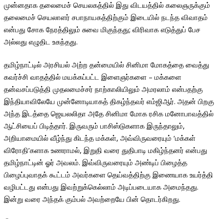
முன்னதாக தலைமைச் செயலகத்தில் இது விடயத்தில் கலைஞருக்கும்
தலைமைச் செயலாளர் சபாநாயகத்திற்கும் இடையில் நடந்த விவாதம்
என்பது சோக நேரத்திலும் சுவை மிகுந்தது; விரிவாக எடுத்துப் பேச
அல்லது எழுதிட உகந்தது.
தமிழ்நாட்டில் அரசியல் அற்ற தன்மையில் சினிமா மோகத்தை வைத்து
கவர்ச்சி வாதத்தில் மயக்கப்பட்ட இளைஞர்களை – மக்களை
தன்வசப்படுத்தி முதலமைச்சர் நாற்காலியிலும் அமரலாம் என்பதற்கு
இந்தியாவிலேயே முன்னோடியாகத் திகழ்ந்தவர் எம்ஜிஆர். அதன் பிறகு
அந்த இடத்தை ஜெயலலிதா அதே சினிமா மோக ரசிக மனோபாவத்தில்
ஆட்சியைப் பிடித்தார். இருவரும் பாசிஸ்டுகளாக இருந்தாலும்,
அறியாமையில் வீழ்ந்து கிடந்த மக்கள், அவ்விருவரையும் ‘மக்கள்
விரோதி’களாக உணராமல், இறுதி வரை துதிபாடி மகிழ்ந்தனர் என்பது
தமிழ்நாட்டின் ஓர் அவலம். இவ்விருவரையும் அண்டிப் பிழைத்த
பிழைப்புவாதக் கூட்டம் அவர்களை தெய்வத்திற்கு இணையாக உயர்த்தி
வழிபட்டது என்பது இவற்றுக்கெல்லாம் அடிப்படையாக அமைந்தது.
இன்று வரை அந்தக் கும்பல் அவற்றையே பின் தொடர்கிறது.