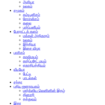
ஆசியா
உலகம்
சமூகம்
கம்யூனிசம்
சோசலிசம்
கலை
பார்ப்பனீயம்
போராட்டக் களம்
மக்கள் அதிகாரம்
உலகம்
இந்தியா
இசை விழா
பாசிசம்
காவிமயம்
கார்ப்பரேட் மயம்
ஏகாதிபத்தியம்
வீடியோ
பேட்டி
பாடல்கள்
சந்தா
புதிய ஜனநாயகம்
மார்க்ஸிய லெனினின் இதழ்
தினசரி
தத்துவம்
இதர