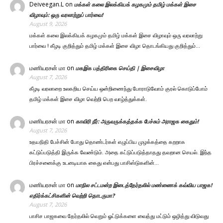
Deiveegan.L
on
மக்கள் கலை இலக்கியக் கழகமும் தமிழ் மக்கள் இசை
விழாவும்: ஒரு வரலாற்றுப் பார்வை!
August 9, 2026
மக்கள் கலை இலக்கியக் கழகமும் தமிழ் மக்கள் இசை விழாவும் ஒரு வரலாற்று
பார்வை ! கீழடி குறித்தும் தமிழ் மக்கள் இசை விழா தொடங்கியது குறித்தும்…
மணியரசன் மா
on
மகஇக பத்திரிகை செய்தி | இசைவிழா
August 7, 2026
கீழடி வரலாறை உலகறிய செய்ய ஒன்றிணைந்து போராடுவோம் குரல் கொடுப்போம்
தமிழ் மக்கள் இசை விழா வெற்றி பெற வாழ்த்துக்கள்.
மணியரசன் மா
on
காவிரி நீர்: அருவருக்கத்தக்க பேச்சும் அராஜக கைதும்!
August 7, 2026
உதயநிதி பேச்சின் போது தொண்டர்கள் எழுப்பிய முழக்கத்தை கறறாக
கட்டுப்படுத்தி இருக்க வேண்டும். அதை கட்டுப்படுத்தாதது தவறான செயல். இந்த
பிரச்சனைக்கு உடனடியாக கைது என்பது பாசிஸ்டுகளின்…
மணியரசன் மா
on
மாநில சட்டமன்ற இடைத்தேர்தலில் மண்ணைக் கவ்விய பாஜக!
எதிர்க்கட்சிகளின் வெற்றி தொடருமா?
August 7, 2026
பாசிச பாஜகவை தேர்தலில் வெறும் ஓட்டுக்களை வைத்து மட்டும் ஒழித்து விடுவது