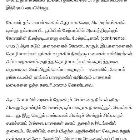
இந்நோய் ஏற்படுகிறது.
கோலார் தங்க வயல் உலகின் ஆழமான வெகு சில சுரங்கங்களில்
ஒன்று. தக்காண பீட பூமியின் மேற்பரப்பில் அமைந்திருக்கும்
கோலாரின் நிலத்தடியானது கண்ட மேல்தட்டினால் (continental
crust) ஆன கடும் பாறைகளைக் கொண்டதாகும். இப்பாறைகளைத்
தொழிலாளர்கள் தங்கள் வழக்கில் நிலத்தடி மலைகள் என்கிறார்கள்.
அப்பாறைகளைக் குறித்த தொழிலாளர்களின் எதார்த்தமான
வருணனை மெய்யிலும் மெய்யானதாகும் – ஏனெனில், கோலார்
தங்க வயலின் சுரங்கப் பாதைகளில் எதிர்படும் பாறைகள்
மலைகளை ஒத்த கனபரிமாணம் கொண்டவை.
ஆக, கோலாரில் சுரங்கம் தோண்டிச் செல்வதை நீங்கள் ஏதோ
கிணறு தோண்டும் வேலைக்கு ஒப்பானதாக நினைத்துக் கொள்ளக்
கூடாது. இது வெறும் மண்ணைக் கிண்டிச் செல்லும் சில்லறைச்
சமாச்சாரம் இல்லை. பாறைகள் கனம் குறைந்த இடங்களில்
துளையிட வேண்டும்; கனம் மிகுந்த பகுதிகளிலோ வெடிவைத்துத்
தகர்த்து முன்னேற வேண்டும். அவ்வாறு வெடிவைத்துப் பிளப்பது