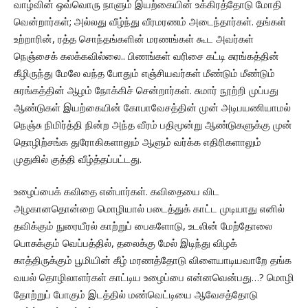
வாழ்வின் ஒவ்வொரு நாளும் இயற்கையின் உக்கிரத்தோடு மோதி
வென்றார்கள்; அல்லது வீழ்ந்து வீரமரணம் அடைந்தார்கள். தங்கள்
உற்றாரின், ரத்த சொந்தங்களின் மரணங்கள் கூட அவர்கள்
நெஞ்சைக் கலக்கவில்லை.. பிணங்கள் வரிசை கட்டி சுரங்கத்தின்
கீழிருந்து மேலே வந்த போதும் எஞ்சியவர்கள் மீண்டும் மீண்டும்
சுரங்கத்தின் ஆழம் நோக்கிச் சென்றார்கள். சுமார் நூற்றி முப்பது
ஆண்டுகள் இயற்கையின் கோபாவேசத்தின் முன் அடிபயணியாமல்
நெஞ்சு நிமிர்த்தி நின்ற அந்த வீரம் பதிமூன்று ஆண்டுகளுக்கு முன்
தொழிற்சங்க துரோகிகளாலும் ஆளும் வர்க்க எதிரிகளாலும்
முதுகில் குத்தி வீழ்த்தப்பட்டது.
உழைப்பைக் கவிதை என்பார்கள். கவிதையை விட
அழகானதொன்றை மொழியால் படைத்துக் காட்ட முடியாது எனில்
தவிக்கும் நுரையீரல் காற்றுப் பைகளோடு, உடலின் மேற்தோலை
பொசுக்கும் வெப்பத்தில், தலைக்கு மேல் இடிந்து விழக்
காத்திருக்கும் பூமியின் கீழ் மரணத்தோடு விளையாடியவாறே தங்க
வயல் தொழிலாளர்கள் காட்டிய உழைப்பை என்னவென்பது…? மொழி
தோற்றுப் போகும் இடத்தில் மண்வெட்டியை ஆவேசத்தோடு