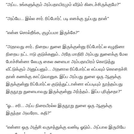
“அப்ப.. உங்களுக்கும் அம்பதாயிரமும் வீடும் கிடைச்சிருக்குமே?”
”அய்யே… இல்ல சார். ரிப்போர்ட் படி எனக்கு நுப்பது தான்”
“என்ன சொல்றீங்க, குழப்பமா இருக்கே?”
“அதாவது சார்.. நிறைய துளை இருக்குன்னு ரிப்போர்ட்ல எழுதினா
நிறைய நட்ட ஈடு குடுக்கனும்.. அதே மாதிரி அம்பது துளைக்கு மேல
போச்சின்னா லேபரு கைல சுளையா அம்பதாயிரம் கொடுத்து
வீட்டுக்கும் அனுப்பனும்… அதனால ரிப்போர்ட்ல எப்பவும் கொறைச்சி
தான் கணக்கு காட்டுவானுக. இப்ப அம்பது துளை ஒரு ஆளுக்கு
இருக்குன்னு ரிப்போர்ட்ல குடுத்துட்டான்னா எப்படியும் நூத்தம்பது
இருநூறு துளையாவது இருக்குன்னு அர்த்தம்.. இப்ப புரிஞ்சதா?”
“ஓ… சரி… அப்ப நிரையீரல்ல இருநூறு துளை ஒரு ஆளுக்கு
இருந்தா அவரோட கதி?”
“என்னா ஒரு அஞ்சி வருசத்துக்கு வண்டி ஓடும்.. அப்பால இருமியே