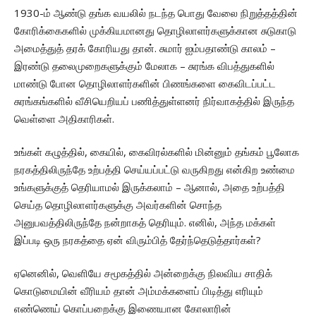
1930-ம் ஆண்டு தங்க வயலில் நடந்த பொது வேலை நிறுத்தத்தின்
கோரிக்கைகளில் முக்கியமானது தொழிலாளர்களுக்கான சுடுகாடு
அமைத்துத் தரக் கோரியது தான். சுமார் ஐம்பதாண்டு காலம் –
இரண்டு தலைமுறைகளுக்கும் மேலாக – சுரங்க விபத்துகளில்
மாண்டு போன தொழிலாளர்களின் பிணங்களை கைவிடப்பட்ட
சுரங்கங்களில் வீசியெறியப் பணித்துள்ளனர் நிர்வாகத்தில் இருந்த
வெள்ளை அதிகாரிகள்.
உங்கள் கழுத்தில், கையில், கைவிரல்களில் மின்னும் தங்கம் பூலோக
நரகத்திலிருந்தே உற்பத்தி செய்யப்பட்டு வருகிறது என்கிற உண்மை
உங்களுக்குத் தெரியாமல் இருக்கலாம் – ஆனால், அதை உற்பத்தி
செய்த தொழிலாளர்களுக்கு அவர்களின் சொந்த
அனுபவத்திலிருந்தே நன்றாகத் தெரியும். எனில், அந்த மக்கள்
இப்படி ஒரு நரகத்தை ஏன் விரும்பித் தேர்ந்தெடுத்தார்கள்?
ஏனெனில், வெளியே சமூகத்தில் அன்றைக்கு நிலவிய சாதிக்
கொடுமையின் வீரியம் தான் அம்மக்களைப் பிடித்து எரியும்
எண்ணெய் கொப்பறைக்கு இணையான கோலாரின்