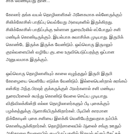
சாக வேண்டியது தான்…”
கோலார் தங்க வயல் தொழிலாளிகள் அனேகமாக எல்லோருக்கும்
சிலிக்கோசிஸ் பாதிப்பு வெவ்வேறு அளவுகளில் இருக்கிறது.
சிலிக்கோசிஸ் பாதிப்புக்கு உள்ளான நுரையீரலில் எப்போதும் சளி
மண்டிக் கொண்டிருக்கும். இயல்பாக சுவாசிக்க முடியாது. இருமிக்
கொண்டே இருக்க இருக்க வேண்டும். ஒவ்வொரு இருமலும்
குரல்வளையின் வழியே குடலை உருவியெடுப்பதற்கு ஒப்பான
அனுபவமாக இருக்கும்.
ஒவ்வொரு தொழிலாளியும் காலை எழுந்ததும் இருமி இருமி
கோழையை வெளியே எடுக்க வேண்டும். இல்லையென்றால் சுரங்கம்
என்கிற அந்த பிரஷர் குக்கருக்குள் அவர்களால் சளி மண்டிய
நுரையீரலைச் சுமந்து கொண்டு வேலை செய்ய முடியாது.
விதிவிலக்கின்றி எல்லா தொழிலாளர்களும் பீடி புகைக்கும்
பழக்கத்துக்கு ஆளாகியிருக்கிறார்கள். பீடியின் காரமான
நிக்கோடின் புகை சளியை இளக்கி வெளியேற்றுவதாக நம்பிக்
கொண்டிருக்கிறார்கள். தொழிற்சாலையில் ஆலைச் சங்கு ஊதும்
அதிகாலை வேளையில் குடியிருப்புகளில் இறுமல் சப்தம் கேட்கத்