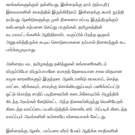
சுரங்கங்களுக்குள் தள்ளியது. இன்றைக்கு நாம் (தர்மபுரி)
இளவரசனின் காலத்தில் இருக்கிறோம். இன்றைக்கு சுமார் நூற்றி
நாற்பது ஆண்டுகளுக்கு முன் நிலைமை எப்படி இருந்திருக்கும்
என்பதைக் கற்பனை செய்து பாருங்கள். தமிழகத்தின்
வடமாவட்டங்களில் ஆதிதிராவிட வகுப்பில் பிறந்த ஒருவர்
அனுபவித்திருக்க கூடிய கொடுமைகளை நம்மால் நினைத்துக் கூட
பார்க்கமுடியாது.
அன்றைய வட தமிழகத்து தலித்துகள் கங்காணிகளிடம்
விரும்பியோ விரும்பாமலோ ஏமாறத் தேவையான சகல விதமான
சமூக காரணிகளும் இருந்தன. ஆண்டாண்டு காலமாய், செத்த
மாட்டை உரிக்கவும், சாவுக்கு சொல்லியனுப்பவும் பணிக்கப்பட்டு
ஒட்டு மொத்த சாதிப் படிநிலையின் கடைக்கோடியில் அழுந்திக்
கிடந்த அவர்கள் கேடுகெட்ட அந்த நிலையிலிருந்து வெளியேறக்
கிடைத்த வாய்ப்பை பயன்படுத்திக் கொண்டனர். அப்படிக் கிடைத்த
வாய்ப்பும் அவர்களின் உயிரையே விலையாகக் கேட்டது.
இன்றைக்கு ஆண்ட பரம்பரை வீரம் பேசும் ஆதிக்க சாதிகளின்