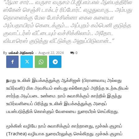
”ஆமா சார்… வருசா வருசம் பி.ஜி.எம்.எல் ஆஸ்பத்திரில
ஸ்கேன் செஞ்சி டாக்டர் ரிப்போர்ட் எழுதுவாரு… அம்பது
தொளைக்கு மேல போச்சின்னா கைல சுளையா
அம்பதாயிரம் கெடைக்கும்… அப்புறம் கம்பெனி குடுத்த
குவாட்டர்ஸ் வீட்டையும் வச்சிக்கிலாம்.. அதோட
வியாரெஸ் குடுத்து வீட்டுக்கு அனுப்பிடுவான்..”
By
மக்கள் அதிகாரம்
-
August 22, 2024
0
ந
மது உடலின் இயக்கத்துக்கு ஆக்சிஜன் (பிராணவாயு அல்லது
உயிர்வளி) மிக அவசியம் என்பது எல்லோரும் அறிந்த உடற்கூறியல்
சார்ந்த அடிப்படை உண்மை. நாம் சுவாசிக்கும் காற்றில் இருந்து
உயிர்வளியைப் பிரித்து உடலின் இயக்கத்துக்கு அதைப்
பயன்படுத்திக் கொள்ளும் வேலையை நுரையீரல் செய்கிறது.
மூக்கின் வழியே நாம் சுவாசிக்கும் காற்றானது, மூச்சுக் குழாய்
(Trachea) வழியாக நுரையீரலுக்கு செல்கிறது. மூச்சுக் குழாய்