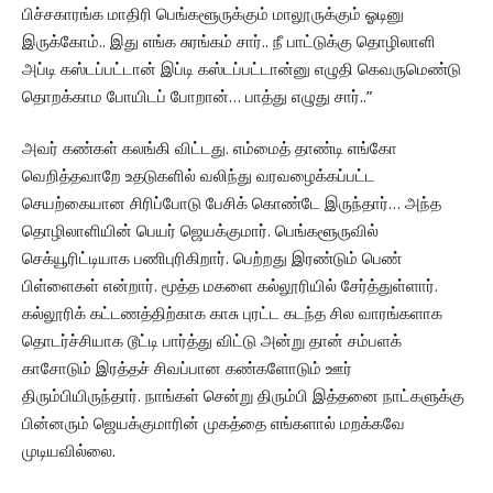
பிச்சகாரங்க மாதிரி பெங்களூருக்கும் மாலூருக்கும் ஓடினு
இருக்கோம்.. இது எங்க சுரங்கம் சார்.. நீ பாட்டுக்கு தொழிலாளி
அப்டி கஸ்டப்பட்டான் இப்டி கஸ்டப்பட்டான்னு எழுதி கெவருமெண்டு
தொறக்காம போயிடப் போறான்… பாத்து எழுது சார்..”
அவர் கண்கள் கலங்கி விட்டது. எம்மைத் தாண்டி எங்கோ
வெறித்தவாறே உதடுகளில் வலிந்து வரவழைக்கப்பட்ட
செயற்கையான சிரிப்போடு பேசிக் கொண்டே இருந்தார்… அந்த
தொழிலாளியின் பெயர் ஜெயக்குமார். பெங்களூருவில்
செக்யூரிட்டியாக பணிபுரிகிறார். பெற்றது இரண்டும் பெண்
பிள்ளைகள் என்றார். மூத்த மகளை கல்லூரியில் சேர்த்துள்ளார்.
கல்லூரிக் கட்டணத்திற்காக காசு புரட்ட கடந்த சில வாரங்களாக
தொடர்ச்சியாக டூட்டி பார்த்து விட்டு அன்று தான் சம்பளக்
காசோடும் இரத்தச் சிவப்பான கண்களோடும் ஊர்
திரும்பியிருந்தார். நாங்கள் சென்று திரும்பி இத்தனை நாட்களுக்கு
பின்னரும் ஜெயக்குமாரின் முகத்தை எங்களால் மறக்கவே
முடியவில்லை.