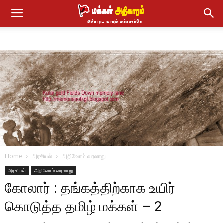
Home
அரசியல்
அறிவோம் வரலாறு
அரசியல்
அறிவோம் வரலாறு
கோலார் : தங்கத்திற்காக உயிர்
கொடுத்த தமிழ் மக்கள் – 2