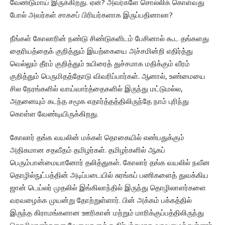
வேண்டுமாய் இருக்கிறது. ஏன்? அவர்களே சொல்லிக் கொள்வது
போல் அவர்கள் சாகசப் பிரியர்களாக இருப்பதினாலா?
நீங்கள் கோலாரின் நண்டு சிண்டுகளிடம் பேசினால் கூட தங்களது
தைரியத்தைக் குறித்தும் இயற்கையை அச்சமின்றி எதிர்த்து
வெல்லும் தீரம் குறித்தும் உயிரைத் துச்சமாக மதிக்கும் வீரம்
குறித்தும் பெருமிதத்தோடு விவரிப்பார்கள். ஆனால், உண்மையை
சில நேரங்களில் வாய்வார்த்தைகளில் இருந்து மட்டுமல்ல,
அதனையும் கடந்த சமூக எதார்த்தத்திலிருந்தே நாம் புரிந்து
கொள்ள வேண்டியிருக்கிறது.
கோலார் தங்க வயலின் மக்கள் தொகையில் எண்பதுக்கும்
அதிகமான சதவீதம் தமிழர்கள். தமிழர்களில் ஆகப்
பெரும்பான்மையானோர் தலித்துகள். கோலார் தங்க வயலில் நவீன
தொழில்நுட்பத்தின் அடிப்படையில் சுரங்கப் பணிகளைத் துவக்கிய
ஜான் டெய்லர் முதலில் இங்கிலாந்தில் இருந்து தொழிலாளர்களை
வரவழைக்க முயன்று தோற்றுள்ளார். பின் அக்கம் பக்கத்தில்
இருந்த கிராமங்களான ஊரிகான் மற்றும் மாரிக்குப்பத்திலிருந்து