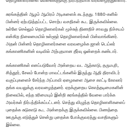
தொழிலாளர்களை வேலைகளுக்கு நிர்பந்தமாக வரவழைத்துள்ளார்.
சுரங்கத்தின் ஆழம் ஆயிரம் அடிகளைக் கடந்தது. 1880-களில்
பின்னர் ஏற்படுத்தப்பட்ட சொற்ப வசதிகள் கூட இருக்கவில்லை.
உள்ளே செல்லும் தொழிலாளர்கள் மூச்சுத் திணறிச் சாவது நிச்சயம்
என்கிற நிலைமையில் உள்ளூர் தொழிலாளர்கள் பின்வாங்கினர்.
அதன் பின்னர் தொழிலாளர்களை வரவழைக்க ஜான் டெய்லர்
கங்காணிகளின் வடிவில் அற்புதமான தீர்வு ஒன்றைக் கண்டார்.
கங்காணிகள் எனப்படுவோர் அன்றைய வட ஆற்காடு, தருமபுரி,
சித்தூர், சேலம் போன்ற மாவட்டங்களில் இருந்து ஆதி திராவிடர்
வகுப்புகளைச் சேர்ந்த அப்பாவி ஏழைகளை ஆசை காட்டி கோலார்
தங்க வயலுக்கு வரவழைத்தனர். ஏறக்குறைய கொத்தடிமைகளின்
நிலையில், எந்த உரிமையும் இன்றி சுரங்கத்தில் வேலை பார்க்க
அவர்கள் நிர்பந்திக்கப்பட்டனர். செத்து விழுந்த தொழிலாளிகளைப்
புதைக்க சுடுகாடு கூட அன்றைக்கு இருக்கவில்லை. பிணத்தை
ஊருக்கு எடுத்துச் சென்று புதைக்க போக்குவரத்து வசதிகளும்
இல்லை.