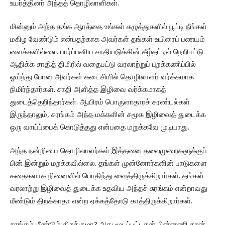
உயர்த்தினர் அந்தத் தொழிலாளிகள்.
மின்னும் அந்த தங்க ஆரத்தை உங்கள் கழுத்துகளில் பூட்டி நீங்கள்
மகிழ வேண்டும் என்பதற்காக அவர்கள் தங்கள் உயிரைப் பணயம்
வைக்கவில்லை. பார்ப்பனிய சாதியடுக்கின் கீழ்தட்டில் நெறிபட்டு
ஆதிக்க சாதித் திமிரில் வதைபட்டு வரலாற்றுப் புறக்கணிப்பில்
ஓய்ந்து போன அவர்கள் கடைசியில் தொழிலாளர் வர்க்கமாக
நிமிர்ந்தார்கள். சாதி அளித்த இழிவை வர்க்கமாகத்
துடைத்தெறிந்தார்கள். ஆயிரம் பொருளாதாரச் சுரண்டல்கள்
இருந்தாலும், சுரங்கம் அந்த மக்களின் சமூக இழிவைத் துடைக்க
ஒரு வாய்ப்பைக் கொடுத்தது என்பதை மறுக்கவே முடியாது.
அந்த நன்றியை தொழிலாளர்கள் இத்தனை தலைமுறைகளுக்குப்
பின் இன்றும் மறக்கவில்லை. தங்கள் முன்னோர்களின் பாடுகளை
கதைகளாக நினைவில் பொதிந்து வைத்திருக்கிறார்கள். தங்கள்
வரலாற்று இழிவைத் துடைக்க உதவிய அந்தச் சுரங்கம் என்றாவது
மீண்டும் திறக்காதா என்ற ஏக்கத்தோடு காத்திருக்கிறார்கள்.
சுரங்கம் மீண்டும் திறக்குமா? அது மூடப்பட்டதன் பின்னணி தான்