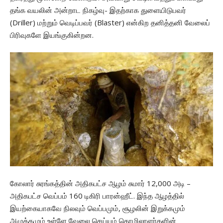
தங்க வயலின் அன்றாட நிகழ்வு- இதற்காக துளையிடுபவர்
(Driller) மற்றும் வெடிப்பவர் (Blaster) என்கிற தனித்தனி வேலைப்
பிரிவுகளே இயங்குகின்றன.
கோலார் சுரங்கத்தின் அதிகபட்ச ஆழம் சுமார் 12,000 அடி –
அதிகபட்ச வெப்பம் 160 டிகிரி பாரன்ஹீட். இந்த ஆழத்தில்
இயற்கையாகவே நிலவும் வெப்பமும், சூழலின் இறுக்கமும்
அழுத்தமும் உள்ளே வேலை செய்யும் தொழிலாளர்களின்