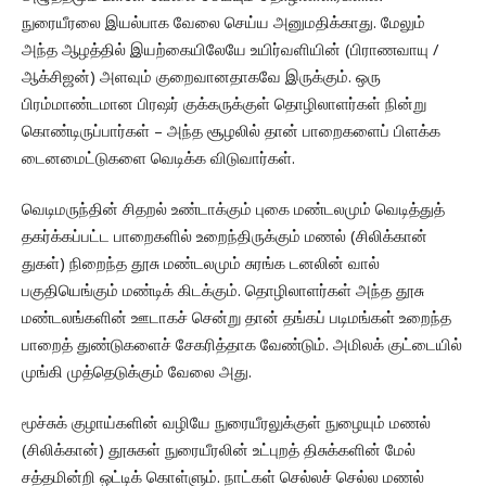
நுரையீரலை இயல்பாக வேலை செய்ய அனுமதிக்காது. மேலும்
அந்த ஆழத்தில் இயற்கையிலேயே உயிர்வளியின் (பிராணவாயு /
ஆக்சிஜன்) அளவும் குறைவானதாகவே இருக்கும். ஒரு
பிரம்மாண்டமான பிரஷர் குக்கருக்குள் தொழிலாளர்கள் நின்று
கொண்டிருப்பார்கள் – அந்த சூழலில் தான் பாறைகளைப் பிளக்க
டைனமைட்டுகளை வெடிக்க விடுவார்கள்.
வெடிமருந்தின் சிதறல் உண்டாக்கும் புகை மண்டலமும் வெடித்துத்
தகர்க்கப்பட்ட பாறைகளில் உறைந்திருக்கும் மணல் (சிலிக்கான்
துகள்) நிறைந்த தூசு மண்டலமும் சுரங்க டனலின் வால்
பகுதியெங்கும் மண்டிக் கிடக்கும். தொழிலாளர்கள் அந்த தூசு
மண்டலங்களின் ஊடாகச் சென்று தான் தங்கப் படிமங்கள் உறைந்த
பாறைத் துண்டுகளைச் சேகரித்தாக வேண்டும். அமிலக் குட்டையில்
முங்கி முத்தெடுக்கும் வேலை அது.
மூச்சுக் குழாய்களின் வழியே நுரையீரலுக்குள் நுழையும் மணல்
(சிலிக்கான்) தூசுகள் நுரையீரலின் உட்புறத் திசுக்களின் மேல்
சத்தமின்றி ஒட்டிக் கொள்ளும். நாட்கள் செல்லச் செல்ல மணல்