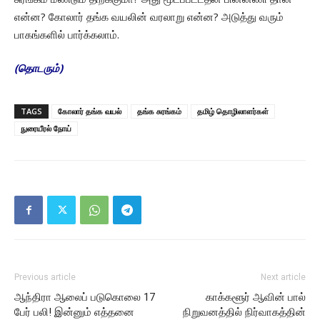
என்ன? கோலார் தங்க வயலின் வரலாறு என்ன? அடுத்து வரும்
பாகங்களில் பார்க்கலாம்.
(தொடரும்)
TAGS
கோலார் தங்க வயல்
தங்க சுரங்கம்
தமிழ் தொழிலாளர்கள்
நுரையீரல் நோய்
Previous article
Next article
ஆந்திரா ஆலைப் படுகொலை 17
காக்களூர் ஆவின் பால்
பேர் பலி! இன்னும் எத்தனை
நிறுவனத்தில் நிர்வாகத்தின்