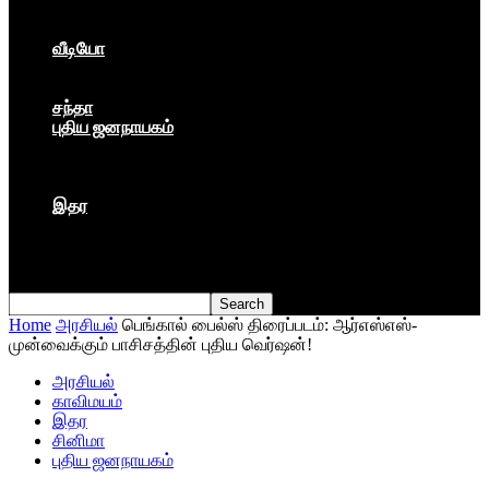
கார்ப்பரேட் மயம்
ஏகாதிபத்தியம்
வீடியோ
பேட்டி
பாடல்கள்
சந்தா
புதிய ஜனநாயகம்
மார்க்ஸிய லெனினின் இதழ்
தினசரி
தத்துவம்
இதர
முகநூல் பதிவு
நூல் அறிமுகம்
கவிதை
Home
அரசியல்
பெங்கால் பைல்ஸ் திரைப்படம்: ஆர்எஸ்எஸ்-
முன்வைக்கும் பாசிசத்தின் புதிய வெர்ஷன்!
அரசியல்
காவிமயம்
இதர
சினிமா
புதிய ஜனநாயகம்