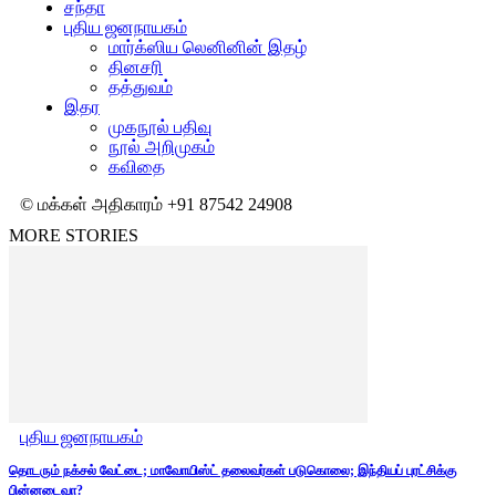
சந்தா
புதிய ஜனநாயகம்
மார்க்ஸிய லெனினின் இதழ்
தினசரி
தத்துவம்
இதர
முகநூல் பதிவு
நூல் அறிமுகம்
கவிதை
© மக்கள் அதிகாரம் +91 87542 24908
MORE STORIES
புதிய ஜனநாயகம்
தொடரும் நக்சல் வேட்டை; மாவோயிஸ்ட் தலைவர்கள் படுகொலை; இந்தியப் புரட்சிக்கு
பின்னடைவா?