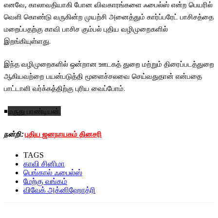
எனவே, காலாவதியாகி போன விவகாரங்களை ஃபைல்ஸ் என்ற பெயரில்
வெளி கொண்டு வருகின்ற முயற்சி அனைத்தும் கார்ப்பரேட் பாசிசத்தை
மறைப்பதற்கு காவி பாசிச கும்பல் புதிய வழிமுறைகளில்
இறங்கியுள்ளது.
இந்த வழிமுறைகளில் ஒன்றான ஊடகத் துறை மற்றும் திரைப்படத்துறை
ஆகியவற்றை பயன்படுத்தி மூளைச்சலவை செய்வதுதான் என்பதை
பாட்டாளி வர்க்கத்திற்கு புரிய வைப்போம்.
◾
மருது பாண்டியன்.
நன்றி:
புதிய ஜனநாயகம் தினசரி
TAGS
காவி சினிமா
பெங்கால் ஃபைல்ஸ்
மேற்கு வங்கம்
விவேக் அக்னிஹோத்ரி