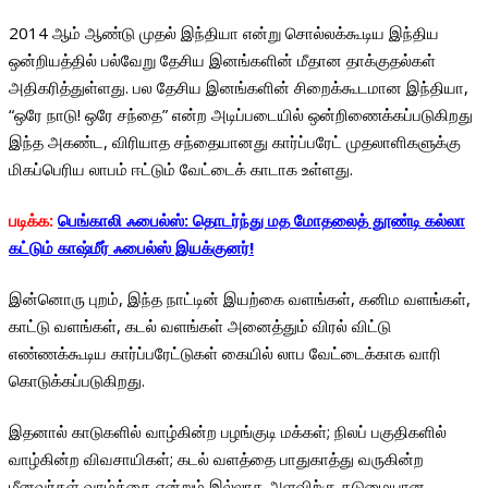
2014 ஆம் ஆண்டு முதல் இந்தியா என்று சொல்லக்கூடிய இந்திய
ஒன்றியத்தில் பல்வேறு தேசிய இனங்களின் மீதான தாக்குதல்கள்
அதிகரித்துள்ளது. பல தேசிய இனங்களின் சிறைக்கூடமான இந்தியா,
“ஒரே நாடு! ஒரே சந்தை” என்ற அடிப்படையில் ஒன்றிணைக்கப்படுகிறது
இந்த அகண்ட, விரியாத சந்தையானது கார்ப்பரேட் முதலாளிகளுக்கு
மிகப்பெரிய லாபம் ஈட்டும் வேட்டைக் காடாக உள்ளது.
படிக்க:
பெங்காலி ஃபைல்ஸ்: தொடர்ந்து மத மோதலைத் தூண்டி கல்லா
கட்டும் காஷ்மீர் ஃபைல்ஸ் இயக்குனர்!
இன்னொரு புறம், இந்த நாட்டின் இயற்கை வளங்கள், கனிம வளங்கள்,
காட்டு வளங்கள், கடல் வளங்கள் அனைத்தும் விரல் விட்டு
எண்ணக்கூடிய கார்ப்பரேட்டுகள் கையில் லாப வேட்டைக்காக வாரி
கொடுக்கப்படுகிறது.
இதனால் காடுகளில் வாழ்கின்ற பழங்குடி மக்கள்; நிலப் பகுதிகளில்
வாழ்கின்ற விவசாயிகள்; கடல் வளத்தை பாதுகாத்து வருகின்ற
மீனவர்கள் வாழ்க்கை என்றும் இல்லாத அளவிற்கு கடுமையான