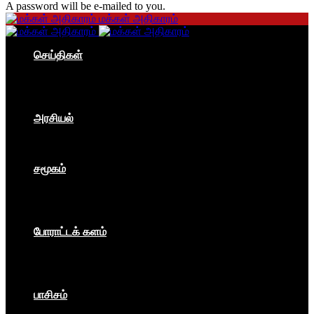
A password will be e-mailed to you.
மக்கள் அதிகாரம்
செய்திகள்
தமிழகம்
இந்தியா
உலகம்
பொருளாதாரம்
அரசியல்
ஐரோப்பா
ஆசியா
உலகம்
சமூகம்
கம்யூனிசம்
சோசலிசம்
கலை
பார்ப்பனீயம்
போராட்டக் களம்
மக்கள் அதிகாரம்
உலகம்
இந்தியா
இசை விழா
பாசிசம்
காவிமயம்