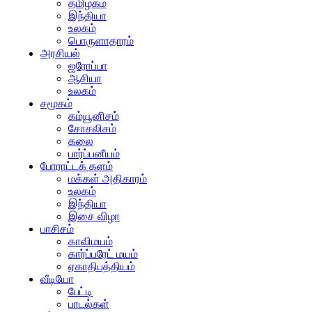
தமிழகம்
இந்தியா
உலகம்
பொருளாதாரம்
அரசியல்
ஐரோப்பா
ஆசியா
உலகம்
சமூகம்
கம்யூனிசம்
சோசலிசம்
கலை
பார்ப்பனீயம்
போராட்டக் களம்
மக்கள் அதிகாரம்
உலகம்
இந்தியா
இசை விழா
பாசிசம்
காவிமயம்
கார்ப்பரேட் மயம்
ஏகாதிபத்தியம்
வீடியோ
பேட்டி
பாடல்கள்