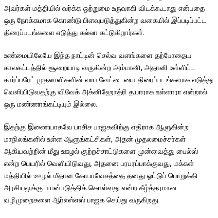
அவர்கள் மத்தியில் வர்க்க ஒற்றுமை உருவாகி விடக்கூடாது என்பதை
ஒரு நோக்கமாக கொண்டு பிளவுபடுத்துகின்ற வகையில் இப்படிப்பட்ட
திரைப்படங்களை எடுத்து கல்லா கட்டுகிறார்கள்.
உண்மையிலேயே இந்த நாட்டின் செல்வ வளங்களை தற்போதைய
காலகட்டத்தில் சூறையாடி வருகின்ற அம்பானி, அதானி உள்ளிட்ட
கார்ப்பரேட் முதலாளிகளின் லாப வேட்டையை திரைப்படங்களாக எடுத்து
வெளியிடுவதற்கு விவேக் அக்னிஹோத்ரி தயாராக உள்ளாரா என்றால்
ஒரு மண்ணாங்கட்டியும் இல்லை.
இதற்கு இணையாகவே பாசிச பாஜகவிற்கு எதிராக ஆளுகின்ற
மாநிலங்களில் உள்ள ஆளுங்கட்சிகள், அதன் முதலமைச்சர்கள்
ஆகியவற்றின் மீது ஊழல் குற்றச்சாட்டுகளை முன்வைத்து பைல்ஸ்
என்ற பெயரில் வெளியிடுவது, அதனை பரபரப்பாக்குவது, மக்கள்
மத்தியில் ஊழல் மீதான கோபாவேசத்தை தனது ஓட்டுப் பொறுக்கி
அரசியலுக்கு பயன்படுத்திக் கொள்வது என்ற கீழ்த்தரமான
வழிமுறைகளை ஆர்எஸ்எஸ் பாஜக செய்து வருகிறது.