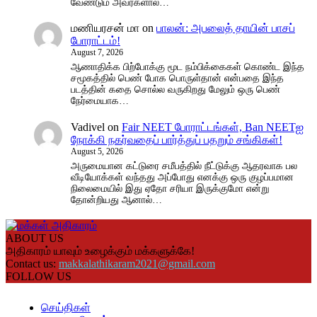
வேண்டும் அவர்களால்…
மணியரசன் மா
on
பாலன்: அபலைத் தாயின் பாசப்
போராட்டம்!
August 7, 2026
ஆணாதிக்க பிற்போக்கு மூட நம்பிக்கைகள் கொண்ட இந்த
சமூகத்தில் பெண் போக பொருள்தான் என்பதை இந்த
படத்தின் கதை சொல்ல வருகிறது மேலும் ஒரு பெண்
நேர்மையாக…
Vadivel
on
Fair NEET போராட்டங்கள், Ban NEETஐ
நோக்கி நகர்வதைப் பார்த்துப் பதறும் சங்கிகள்!
August 5, 2026
அருமையான கட்டுரை சமீபத்தில் நீட்டுக்கு ஆதரவாக பல
வீடியோக்கள் வந்தது அப்போது எனக்கு ஒரு குழப்பமான
நிலைமையில் இது ஏதோ சரியா இருக்குமோ என்று
தோன்றியது ஆனால்…
ABOUT US
அதிகாரம் யாவும் உழைக்கும் மக்களுக்கே!
Contact us:
makkalathikaram2021@gmail.com
FOLLOW US
செய்திகள்