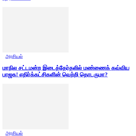
அரசியல்
மாநில சட்டமன்ற இடைத்தேர்தலில் மண்ணைக் கவ்விய
பாஜக! எதிர்க்கட்சிகளின் வெற்றி தொடருமா?
அரசியல்