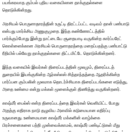
பயங்கரவாத கும்பல் புதிய வகையிலான தாக்குதல்களை
தொடுக்கின்றது.
அரசியல் பொருளாதாரத்தின் உருட்டி திரட்டப்பட்ட வடிவம் தான் பண்பாடு
என்பது மார்க்சிய அணுகுமுறை. இந்த கண்ணோட்டத்தில்
பார்க்கும்போது இன்று நாட்டையே சூறையாடி வருகின்ற கார்ப்பரேட்
கொள்ளைக்கான அரசியல் பொருளாதரத்தை மறைப்பதற்கு பண்பாட்டு
ரீதியில் பல்வேறு தாக்குதல்களை திட்டமிட்டே தொடுக்கின்றனர்.
இந்த வகையில் இவர்கள் திரைப்படத்தின் மூலமும், திரைப்படத்
துறையில் இயங்குகின்ற ஆர்எஸ்எஸ் சித்தாந்தத்தை ஆதரிக்கின்ற
பார்ப்பன கும்பலின் மூலமாக தொடர்ச்சியாக திரைப்படங்களை எடுத்து,
அதை உண்மை என்று மக்கள் மூளைக்குள் திணித்து வருகின்றனர்.
காஷ்மீர் பைல்ஸ் என்ற திரைப்படத்தை இவர்கள் வெளியிட்ட போது
அதற்கு எதிராக நாடு தழுவிய அளவில் கடுமையான எதிர்ப்பு
உருவானது. உண்மையான காஷ்மீர் மக்களின் வாழ்க்கை
பிரச்சனைகளை பற்றி முன்வைக்காமல், காஷ்மீர் பண்டிட்டுகள் மீது