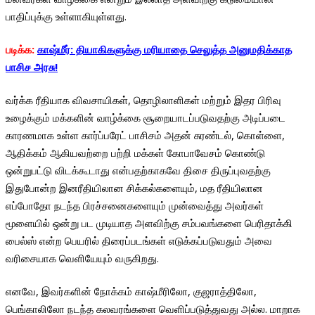
பாதிப்புக்கு உள்ளாகியுள்ளது.
படிக்க:
காஷ்மீர்: தியாகிகளுக்கு மரியாதை செலுத்த அனுமதிக்காத
பாசிச அரசு!
வர்க்க ரீதியாக விவசாயிகள், தொழிலாளிகள் மற்றும் இதர பிரிவு
உழைக்கும் மக்களின் வாழ்க்கை சூறையாடப்படுவதற்கு அடிப்படை
காரணமாக உள்ள கார்ப்பரேட் பாசிசம் அதன் சுரண்டல், கொள்ளை,
ஆதிக்கம் ஆகியவற்றை பற்றி மக்கள் கோபாவேசம் கொண்டு
ஒன்றுபட்டு விடக்கூடாது என்பதற்காகவே திசை திருப்புவதற்கு
இதுபோன்ற இனரீதியிலான சிக்கல்களையும், மத ரீதியிலான
எப்போதோ நடந்த பிரச்சனைகளையும் முன்வைத்து அவர்கள்
மூளையில் ஒன்று பட முடியாத அளவிற்கு சம்பவங்களை பெரிதாக்கி
பைல்ஸ் என்ற பெயரில் திரைப்படங்கள் எடுக்கப்படுவதும் அவை
வரிசையாக வெளியேயும் வருகிறது.
எனவே, இவர்களின் நோக்கம் காஷ்மீரிலோ, குஜராத்திலோ,
பெங்காலிலோ நடந்த கலவரங்களை வெளிப்படுத்துவது அல்ல. மாறாக