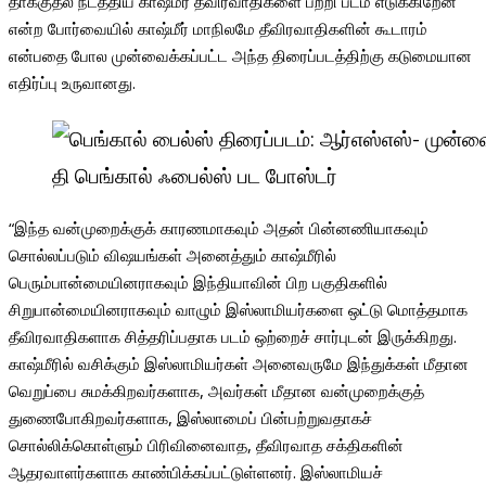
தாக்குதல் நடத்திய காஷ்மீர் தீவிரவாதிகளை பற்றி படம் எடுக்கிறேன்
என்ற போர்வையில் காஷ்மீர் மாநிலமே தீவிரவாதிகளின் கூடாரம்
என்பதை போல முன்வைக்கப்பட்ட அந்த திரைப்படத்திற்கு கடுமையான
எதிர்ப்பு உருவானது.
தி பெங்கால் ஃபைல்ஸ் பட போஸ்டர்
“இந்த வன்முறைக்குக் காரணமாகவும் அதன் பின்னணியாகவும்
சொல்லப்படும் விஷயங்கள் அனைத்தும் காஷ்மீரில்
பெரும்பான்மையினராகவும் இந்தியாவின் பிற பகுதிகளில்
சிறுபான்மையினராகவும் வாழும் இஸ்லாமியர்களை ஒட்டு மொத்தமாக
தீவிரவாதிகளாக சித்தரிப்பதாக படம் ஒற்றைச் சார்புடன் இருக்கிறது.
காஷ்மீரில் வசிக்கும் இஸ்லாமியர்கள் அனைவருமே இந்துக்கள் மீதான
வெறுப்பை சுமக்கிறவர்களாக, அவர்கள் மீதான வன்முறைக்குத்
துணைபோகிறவர்களாக, இஸ்லாமைப் பின்பற்றுவதாகச்
சொல்லிக்கொள்ளும் பிரிவினைவாத, தீவிரவாத சக்திகளின்
ஆதரவாளர்களாக காண்பிக்கப்பட்டுள்ளனர். இஸ்லாமியச்