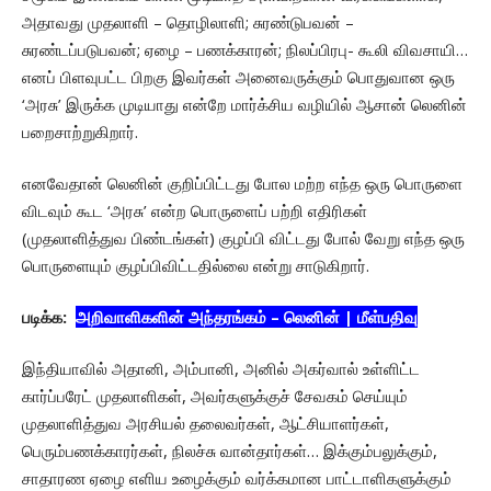
அதாவது முதலாளி – தொழிலாளி; சுரண்டுபவன் –
சுரண்டப்படுபவன்; ஏழை – பணக்காரன்; நிலப்பிரபு- கூலி விவசாயி…
எனப் பிளவுபட்ட பிறகு இவர்கள் அனைவருக்கும் பொதுவான ஒரு
‘அரசு’ இருக்க முடியாது என்றே மார்க்சிய வழியில் ஆசான் லெனின்
பறைசாற்றுகிறார்.
எனவேதான் லெனின் குறிப்பிட்டது போல மற்ற எந்த ஒரு பொருளை
விடவும் கூட ‘அரசு’ என்ற பொருளைப் பற்றி எதிரிகள்
(முதலாளித்துவ பிண்டங்கள்) குழப்பி விட்டது போல் வேறு எந்த ஒரு
பொருளையும் குழப்பிவிட்டதில்லை என்று சாடுகிறார்.
படிக்க:
அறிவாளிகளின் அந்தரங்கம் – லெனின் | மீள்பதிவு
இந்தியாவில் அதானி, அம்பானி, அனில் அகர்வால் உள்ளிட்ட
கார்ப்பரேட் முதலாளிகள், அவர்களுக்குச் சேவகம் செய்யும்
முதலாளித்துவ அரசியல் தலைவர்கள், ஆட்சியாளர்கள்,
பெரும்பணக்காரர்கள், நிலச்சு வான்தார்கள்… இக்கும்பலுக்கும்,
சாதாரண ஏழை எளிய உழைக்கும் வர்க்கமான பாட்டாளிகளுக்கும்