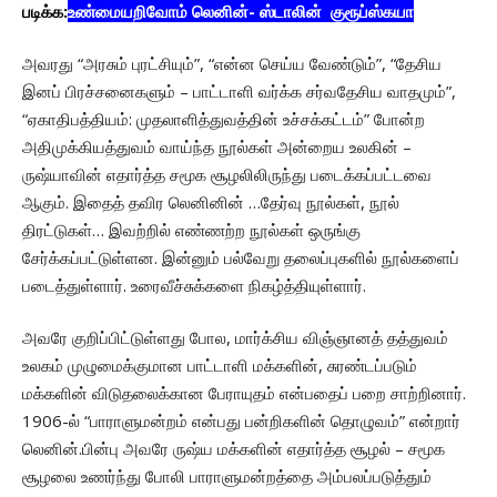
படிக்க:
உண்மையறிவோம் லெனின்- ஸ்டாலின் குரூப்ஸ்கயா
அவரது “அரசும் புரட்சியும்”, “என்ன செய்ய வேண்டும்”, “தேசிய
இனப் பிரச்சனைகளும் – பாட்டாளி வர்க்க சர்வதேசிய வாதமும்”,
“ஏகாதிபத்தியம்: முதலாளித்துவத்தின் உச்சக்கட்டம்” போன்ற
அதிமுக்கியத்துவம் வாய்ந்த நூல்கள் அன்றைய உலகின் –
ருஷ்யாவின் எதார்த்த சமூக சூழலிலிருந்து படைக்கப்பட்டவை
ஆகும். இதைத் தவிர லெனினின் …தேர்வு நூல்கள், நூல்
திரட்டுகள்… இவற்றில் எண்ணற்ற நூல்கள் ஒருங்கு
சேர்க்கப்பட்டுள்ளன. இன்னும் பல்வேறு தலைப்புகளில் நூல்களைப்
படைத்துள்ளார். உரைவீச்சுக்களை நிகழ்த்தியுள்ளார்.
அவரே குறிப்பிட்டுள்ளது போல, மார்க்சிய விஞ்ஞானத் தத்துவம்
உலகம் முழுமைக்குமான பாட்டாளி மக்களின், சுரண்டப்படும்
மக்களின் விடுதலைக்கான பேராயுதம் என்பதைப் பறை சாற்றினார்.
1906-ல் “பாராளுமன்றம் என்பது பன்றிகளின் தொழுவம்” என்றார்
லெனின்.பின்பு அவரே ருஷ்ய மக்களின் எதார்த்த சூழல் – சமூக
சூழலை உணர்ந்து போலி பாராளுமன்றத்தை அம்பலப்படுத்தும்