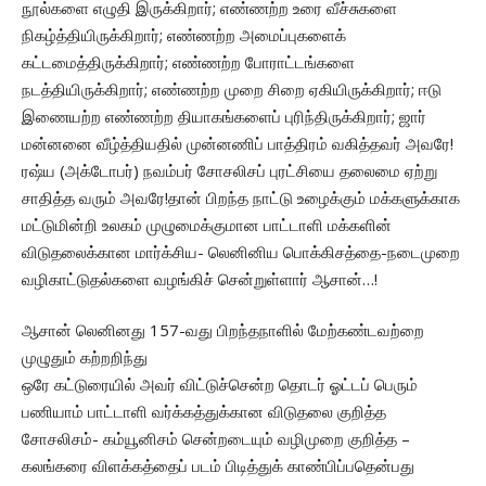
நூல்களை எழுதி இருக்கிறார்; எண்ணற்ற உரை வீச்சுகளை
நிகழ்த்தியிருக்கிறார்; எண்ணற்ற அமைப்புகளைக்
கட்டமைத்திருக்கிறார்; எண்ணற்ற போராட்டங்களை
நடத்தியிருக்கிறார்; எண்ணற்ற முறை சிறை ஏகியிருக்கிறார்; ஈடு
இணையற்ற எண்ணற்ற தியாகங்களைப் புரிந்திருக்கிறார்; ஜார்
மன்னனை வீழ்த்தியதில் முன்னணிப் பாத்திரம் வகித்தவர் அவரே!
ரஷ்ய (அக்டோபர்) நவம்பர் சோசலிசப் புரட்சியை தலைமை ஏற்று
சாதித்த வரும் அவரே!தான் பிறந்த நாட்டு உழைக்கும் மக்களுக்காக
மட்டுமின்றி உலகம் முழுமைக்குமான பாட்டாளி மக்களின்
விடுதலைக்கான மார்க்சிய- லெனினிய பொக்கிசத்தை-நடைமுறை
வழிகாட்டுதல்களை வழங்கிச் சென்றுள்ளார் ஆசான்…!
ஆசான் லெனினது 157-வது பிறந்தநாளில் மேற்கண்டவற்றை
முழுதும் கற்றறிந்து
ஒரே கட்டுரையில் அவர் விட்டுச்சென்ற தொடர் ஓட்டப் பெரும்
பணியாம் பாட்டாளி வர்க்கத்துக்கான விடுதலை குறித்த
சோசலிசம்- கம்யூனிசம் சென்றடையும் வழிமுறை குறித்த –
கலங்கரை விளக்கத்தைப் படம் பிடித்துக் காண்பிப்பதென்பது