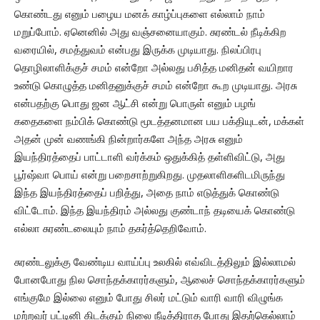
கொண்டது எனும் பழைய மனக் காழ்ப்புகளை எல்லாம் நாம்
மறுப்போம். ஏனெனில் அது வஞ்சனையாகும். சுரண்டல் நீடிக்கிற
வரையில், சமத்துவம் என்பது இருக்க முடியாது. நிலப்பிரபு
தொழிலாளிக்குச் சமம் என்றோ அல்லது பசித்த மனிதன் வயிறார
உண்டு கொழுத்த மனிதனுக்குச் சமம் என்றோ கூற முடியாது. அரசு
என்பதற்கு பொது ஜன ஆட்சி என்று பொருள் எனும் பழங்
கதைகளை நம்பிக் கொண்டு மூடத்தனமான பய பக்தியுடன், மக்கள்
அதன் முன் வணங்கி நின்றார்களே அந்த அரசு எனும்
இயந்திரத்தைப் பாட்டாளி வர்க்கம் ஒதுக்கித் தள்ளிவிட்டு, அது
பூர்ஷ்வா பொய் என்று பறைசாற்றுகிறது. முதலாளிகளிடமிருந்து
இந்த இயந்திரத்தைப் பறித்து, அதை நாம் எடுத்துக் கொண்டு
விட்டோம். இந்த இயந்திரம் அல்லது குண்டாந் தடியைக் கொண்டு
எல்லா சுரண்டலையும் நாம் தகர்த்தெறிவோம்.
சுரண்டலுக்கு வேண்டிய வாய்ப்பு உலகில் எவ்விடத்திலும் இல்லாமல்
போனபோது நில சொந்தக்காரர்களும், ஆலைச் சொந்தக்காரர்களும்
எங்குமே இல்லை எனும் போது சிலர் மட்டும் வாரி வாரி விழுங்க
மற்றவர் பட்டினி கிடக்கும் நிலை நீடித்திராத போது இதற்கெல்லாம்