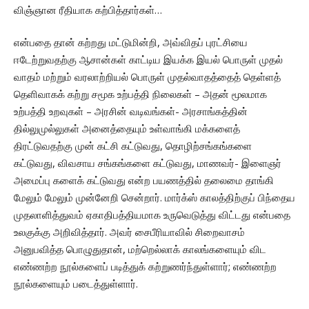
விஞ்ஞான ரீதியாக கற்பித்தார்கள்…
என்பதை தான் கற்றது மட்டுமின்றி, அவ்விதப் புரட்சியை
ஈடேற்றுவதற்கு ஆசான்கள் காட்டிய இயக்க இயல் பொருள் முதல்
வாதம் மற்றும் வரலாற்றியல் பொருள் முதல்வாதத்தைத் தெள்ளத்
தெளிவாகக் கற்று சமூக உற்பத்தி நிலைகள் – அதன் மூலமாக
உற்பத்தி உறவுகள் – அரசின் வடிவங்கள்- அரசாங்கத்தின்
தில்லுமுல்லுகள் அனைத்தையும் உள்வாங்கி மக்களைத்
திரட்டுவதற்கு முன் கட்சி கட்டுவது, தொழிற்சங்கங்களை
கட்டுவது, விவசாய சங்கங்களை கட்டுவது, மாணவர்- இளைஞர்
அமைப்பு களைக் கட்டுவது என்ற பயணத்தில் தலைமை தாங்கி
மேலும் மேலும் முன்னேறி சென்றார். மார்க்ஸ் காலத்திற்குப் பிந்தைய
முதலாளித்துவம் ஏகாதிபத்தியமாக உருவெடுத்து விட்டது என்பதை
உலகுக்கு அறிவித்தார். அவர் சைபீரியாவில் சிறைவாசம்
அனுபவித்த பொழுதுதான், மற்றெல்லாக் காலங்களையும் விட
எண்ணற்ற நூல்களைப் படித்துக் கற்றுணர்ந்துள்ளார்; எண்ணற்ற
நூல்களையும் படைத்துள்ளார்.