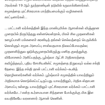
அவர்கள் 19 ஆம் நூற்றாண்டின் நடுவில் உருவாக்கினார்கள்.
சமூகத்தை புரட்சிகரமாக மாற்றியமைக்கும் வழிகளைக்
காட்டினார்கள்…
… பாட்டாளி வர்க்கத்தின் இந்த மாண்புமிக்க ஆசான்கள் விஞ்ஞான
முறையில் நிரூபித்தது என்னவென்றால், மிகச் சில முதலாளிகள்
உழைப்பாளி மக்களைச் சுரண்டித் தங்கள் செல்வத்தைப் பெருக்கிக்
கொள்ளும் சமூக அமைப்பு சாஸ்வதமாக நிலவப்போவதல்ல‌;
முதலாளித்துவ ஒடுக்குமுறையிலிருந்து மனித குலத்துக்கு
விமோசனம் அளிப்பதற்கு, பூர்ஷ்வா ஆட்சி அதிகாரத்தை
கவிழ்த்தவும், புதிய சோசியலிஸ்ட் சமூகத்தை நிறுவவும் வல்ல சக்தி
தேவை. இந்த சக்தி தான் பாட்டாளி வர்க்கம்–கூலித்
தொழிலாளர்களின் வர்க்கம். பூர்ஷ்வாச் சமூகத்தில் யாவற்றிலும்
அதிகமாக கொடுக்கப்பட்டிருப்பது. யாவற்றிலும், அதிக ஸ்தாபன
அமைப்பு உள்ளது. யாவற்றிலும் புரட்சிகரமான வர்க்கம்–பாட்டாளி
வர்க்கமே…! என்ற கூர்மையான சிந்தனை போக்குக்கு மிக இள
வயதிலேயே வரலானார் ஆசான் லெனின்.