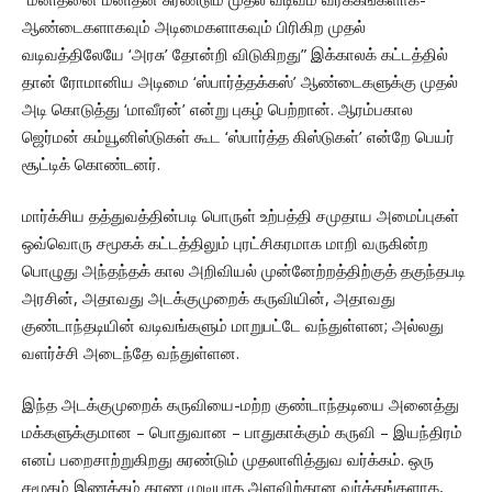
ஆண்டைகளாகவும் அடிமைகளாகவும் பிரிகிற முதல்
வடிவத்திலேயே ‘அரசு’ தோன்றி விடுகிறது” இக்காலக் கட்டத்தில்
தான் ரோமானிய அடிமை ‘ஸ்பார்த்தக்கஸ்’ ஆண்டைகளுக்கு முதல்
அடி கொடுத்து ‘மாவீரன்’ என்று புகழ் பெற்றான். ஆரம்பகால
ஜெர்மன் கம்யூனிஸ்டுகள் கூட ‘ஸ்பார்த்த கிஸ்டுகள்’ என்றே பெயர்
சூட்டிக் கொண்டனர்.
மார்க்சிய தத்துவத்தின்படி பொருள் உற்பத்தி சமுதாய அமைப்புகள்
ஒவ்வொரு சமூகக் கட்டத்திலும் புரட்சிகரமாக மாறி வருகின்ற
பொழுது அந்தந்தக் கால அறிவியல் முன்னேற்றத்திற்குத் தகுந்தபடி
அரசின், அதாவது அடக்குமுறைக் கருவியின், அதாவது
குண்டாந்தடியின் வடிவங்களும் மாறுபட்டே வந்துள்ளன; அல்லது
வளர்ச்சி அடைந்தே வந்துள்ளன.
இந்த அடக்குமுறைக் கருவியை-மற்ற குண்டாந்தடியை அனைத்து
மக்களுக்குமான – பொதுவான – பாதுகாக்கும் கருவி – இயந்திரம்
எனப் பறைசாற்றுகிறது சுரண்டும் முதலாளித்துவ வர்க்கம். ஒரு
சமூகம் இணக்கம் காண முடியாத அளவிற்கான வர்க்கங்களாக,