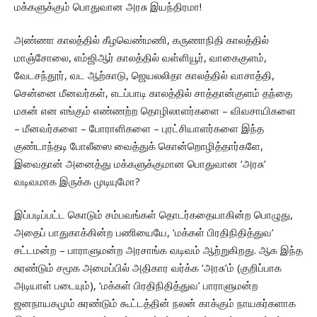
மக்களுக்கும் பொதுவான அரசு இயந்திரமா!
அண்ணா காலத்தில் கீழவெண்மணி, கருணாநிதி காலத்தில்
மாஞ்சோலை, எம்ஜிஆர் காலத்தில் வள்ளியூர், வாகைகுளம்,
வேடசந்தூர், வட ஆற்காடு, ஜெயலலிதா காலத்தில் வாசாத்தி,
சென்னை மீனவர்கள், எடப்பாடி காலத்தில் சாத்தான்குளம் தந்தை
மகன் என எங்கும் எண்ணற்ற தொழிலாளர்களை – விவசாயிகளை
– மீனவர்களை – போராளிகளை – புரட்சியாளர்களை இந்த
குண்டாந்தடி போலீஸை வைத்துக் கொன்றொழித்தார்களே,
இவைதான் அனைத்து மக்களுக்குமான பொதுவான ‘அரசு’
வடிவமாக இருக்க முடியுமோ?
இப்படிப்பட்ட கொடும் சம்பவங்கள் தொடர்கதையாகின்ற பொழுது,
அதைப் பாதுகாக்கின்ற பணியையே, ‘மக்கள் பிரதிநிதித்துவ’
சட்டமன்ற – பாராளுமன்ற அரசாங்க வடிவம் ஆற்றுகிறது. ஆக இந்த
சுரண்டும் சமூக அமைப்பில் அதிகார வர்க்க ‘அரசு’ம் (குறிப்பாக
அடியாள் படையும்), ‘மக்கள் பிரதிநிதித்துவ’ பாராளுமன்ற
ஜனநாயகமும் சுரண்டும் கூட்டத்தின் நலன் காக்கும் நாயகர்களாக