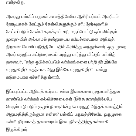
எளிதன்று.
அவரது பள்ளிப் பருவக் காலத்திலேயே ஆசிரியர்கள் அவரிடம்
நேரடியாகக் கேட்கும் கேள்விகளுக்கும் சரி; தேர்வுகளில்
கேட்கப்படும் கேள்விகளுக்கும் சரி; ‘உருப்போட்டு ஒப்புவிக்கும்
முறை’-யில் அல்லாமல் தன்னுடைய சுயேச்சையான அறிவுத்
திறனை வெளிப்படுத்தியே பதில் அளித்து வந்துள்ளார். ஒரு முறை
அவர் எழுதிய கட்டுரையைப் படித்து பார்த்து விட்டுப் பள்ளித்
தலைவர், “எந்த ஒடுக்கப்படும் வர்க்கங்களை பற்றி நீர் இங்கே
எழுதுகிறீர்? எதற்காக அது இங்கே எழுதுகிறீர்?” -என்று
கடுமையாக எச்சரித்துள்ளார்.
இப்படிப்பட்ட அறிவுக் கூர்மை உள்ள இளசுகளை முதலாளித்துவ
சுரண்டும் வர்க்கக் கல்விச்சாலைகள் (இந்த காலத்திலேயே
பெரும்பாடு படும் சூழல் நிலவுகின்ற பொழுது) அந்தக் காலத்தில்
அனுமதித்திருக்குமா என்ன? பள்ளிப் பருவத்திலேயே ஒருமுறை
பள்ளி நிர்வாகத் தலைவரால் இடைநீக்கத்திற்கு உள்ளாகி
இருக்கிறார்.