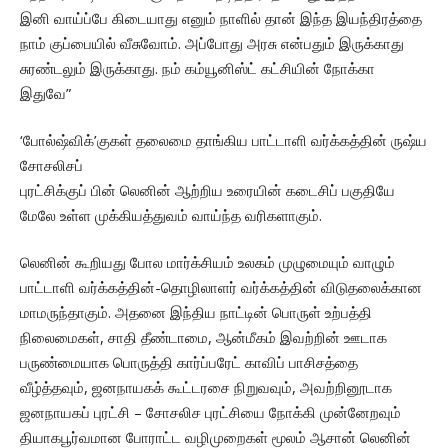
இனி வாய்ப்பே கிடையாது எனும் நாளில் தான் இந்த இயந்திரத்தை
நாம் குப்பையில் வீசுவோம். அப்போது அரசு என்பதும் இருக்காது
சுரண்டலும் இருக்காது. நம் கம்யூனிஸ்ட் கட்சியின் நோக்கா
இதுவே”
‘போல்ஷ்விக்’குகள் தலைமை தாங்கிய பாட்டாளி வர்க்கத்தின் ருஷ்ய
சோசலிசப்
புரட்சிக்குப் பின் லெனின் ஆற்றிய உரையின் கடைசிப் பகுதியே
மேலே உள்ள முக்கியத்துவம் வாய்ந்த வரிகளாகும்.
லெனின் கூறியது போல மார்க்சியம் உலகம் முழுமையும் வாழும்
பாட்டாளி வர்க்கத்தின்-தொழிலாளர் வர்க்கத்தின் விடுதலைக்கான
மாமருந்தாகும். அதனை இந்திய நாட்டின் பொருள் உற்பத்தி
நிலைமைகள், சாதி தீண்டாமை, ஆன்மீகம் இவற்றின் ஊடாக
பருண்மையாக பொருத்தி கார்ப்பரேட் காவிப் பாசிசத்தை
வீழ்த்தவும், ஜனநாயகக் கூட்டரசை நிறுவவும், அவற்றினூடாக
ஜனநாயகப் புரட்சி – சோசலிச புரட்சியை நோக்கி முன்னேறவும்
தியாகபூர்வமான போராட்ட வழிமுறைகள் மூலம் ஆசான் லெனின்