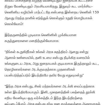
காவிப் பாசிசத்தை வீழ்த்த வேண்டியதும் ஜனநாயக கூட்டரசை
நிறுவ வேண்டியதும் அவசியமாகிறது. இதுவும் கூட மார்க்சிய-
லெனினிய வழியின் பாற்பட்டதே என்பதை இன்றைய லெனின் 159
ஆவது பிறந்த நாளில் எடுத்துக் கொள்ளும் உறுதி மொழியாகக்
கொள்வோம்!
இத்தருணத்தில் முடிவாக லெனினின் முக்கியமான
கருத்துரைகளை மனதிற்குள்வோமாக:
“நீங்கள் கூறுகிறீர்கள் உங்கள் அரசு சுதந்திரம் ஆனது என்று;
ஆனால் உண்மையில், தனி உடமை என்பது நீடிக்கிற வரையில்
உங்களுடைய அரசு, அது ஜனநாயகக் குடியரசாக இருந்தாலும் கூட,
தொழிலாளர்களை அடக்குவதற்காக முதலாளிகள்
பயன்படுத்தப்படும் இயந்திரமே தவிர வேறு எதுவுமன்று”
“இந்த அரசு என்பது, சிலர் மற்றவர்களை அடக்கி வைப்பதற்காக
உள்ள இயந்திரமேயாகும். இனி, மூலதனத்தின் பலத்தைத் தூக்கி
எறிய வேண்டிய ஒரு வர்க்கத்திடம் இந்த இயந்திரத்தை
ஒப்படைப்போம். அரசு என்பது சர்வ ஜன சமத்துவத்தை ஆதாரமாகக்