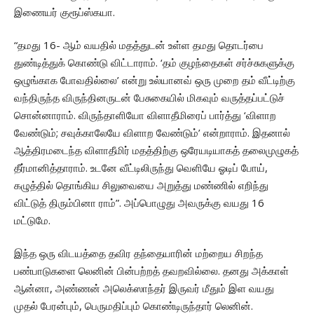
இணையர் குரூப்ஸ்கயா.
“தமது 16- ஆம் வயதில் மதத்துடன் உள்ள தமது தொடர்பை
துண்டித்துக் கொண்டு விட்டாராம். ‘தம் குழந்தைகள் சர்ச்சுகளுக்கு
ஒழுங்காக போவதில்லை’ என்று உல்யானவ் ஒரு முறை தம் வீட்டிற்கு
வந்திருந்த விருந்தினருடன் பேசுகையில் மிகவும் வருத்தப்பட்டுச்
சொன்னாராம். விருந்தாளியோ விளாதீமிரைப் பார்த்து ‘விளாற
வேண்டும்; சவுக்காலேயே விளாற வேண்டும்’ என்றாராம். இதனால்
ஆத்திரமடைந்த விளாதீமிர் மதத்திற்கு ஒரேயடியாகத் தலைமுழுகத்
தீர்மானித்தாராம். உடனே வீட்டிலிருந்து வெளியே ஓடிப் போய்,
கழுத்தில் தொங்கிய சிலுவையை அறுத்து மண்ணில் எறிந்து
விட்டுத் திரும்பினா ராம்”. அப்பொழுது அவருக்கு வயது 16
மட்டுமே.
இந்த ஒரு விடயத்தை தவிர தந்தையாரின் மற்றைய சிறந்த
பண்பாடுகளை லெனின் பின்பற்றத் தவறவில்லை. தனது அக்காள்
ஆன்னா, அண்ணன் அலெக்ஸாந்தர் இருவர் மீதும் இள வயது
முதல் பேரன்பும், பெருமதிப்பும் கொண்டிருந்தார் லெனின்.