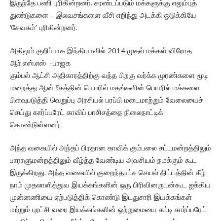
இருந்தே பணி புரிகின்றனர். சுரண்டப்படும் மக்களுக்கு எலும்புத்
துண்டுகளை – இலவசங்களை வீசி எறிந்து அடக்கி ஒடுக்கியே
‘சேவகம்’ புரிகின்றனர்.
அதிலும் குறிப்பாக இந்தியாவில் 2014 முதல் மக்கள் விரோத
ஆர்.எஸ்.எஸ் -பாஜக
கும்பல் ஆட்சி அதிகாரத்திற்கு வந்த பிறகு வர்க்க முரண்களை மூடி
மறைத்து ஆன்மீகத்தின் பெயரில் மதங்களின் பெயரில் மக்களை
பிளவுபடுத்தி வெறுப்பு அரசியல் பரப்பி மடைமாற்றும் வேலையைச்
செய்து கார்ப்பரேட் காவிப் பாசிசத்தை நிலைநாட்டிக்
கொண்டுள்ளனர்.
அந்த வகையில் அந்தப் பிரதான காவிக் கும்பலை சட்டமன்றத்திலும்
பாராளுமன்றத்திலும் வீழ்த்த வேண்டிய அவசியம் நமக்கும் கூட
இருக்கிறது. அந்த வகையில் குறைந்தபட்ச செயல் திட்டத்தின் கீழ்
நாம் முதலாளித்துவ இயக்கங்களின் ஒரு பிரிவினருடன்கூட ஐக்கிய
முன்னணியை ஏற்படுத்திக் கொண்டு இடதுசாரி இயக்கங்கள்
மற்றும் புரட்சி வரை இயக்கங்களின் ஒற்றுமையை கட்டி கார்ப்பரேட்