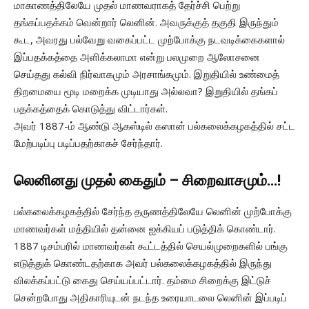
மாகாணத்திலேயே முதல் மாணவராகத் தேர்ச்சி பெற்று
தங்கப்பதக்கம் வென்றார் லெனின். அவருக்குத் தகுதி இருந்தும்
கூட, அவரது பல்வேறு வகைப்பட்ட முற்போக்கு நடவடிக்கைகளால்
இப்பதக்கத்தை அளிக்கலாமா என்று பலமுறை ஆலோசனை
செய்தது கல்வி நிர்வாகமும் அரசாங்கமும். இறுதியில் உண்மைத்
திறமையை மூடி மறைக்க முடியாது அல்லவா? இறுதியில் தங்கப்
பதக்கத்தைக் கொடுத்து விட்டார்கள்.
அவர் 1887-ம் ஆண்டு ஆகஸ்டில் கஸான் பல்கலைக்கழகத்தில் சட்ட
மேற்படிப்பு படிப்பதற்காகச் சேர்ந்தார்.
லெனினது முதல் கைதும் – சிறைவாசமும்…!
பல்கலைக்கழகத்தில் சேர்ந்த தருணத்திலேயே லெனின் முற்போக்கு
மாணவர்கள் மத்தியில் தன்னை ஐக்கியப் படுத்திக் கொண்டார்.
1887 டிசம்பரில் மாணவர்கள் கூட்டத்தில் செயல்முறைகளில் பங்கு
எடுத்துக் கொண்டதற்காக அவர் பல்கலைக்கழகத்தில் இருந்து
விலக்கப்பட்டு கைது செய்யப்பட்டார். தம்மை சிறைக்கு இட்டுச்
சென்றபோது அதிகாரியுடன் நடந்த உரையாடலை லெனின் இப்படிப்