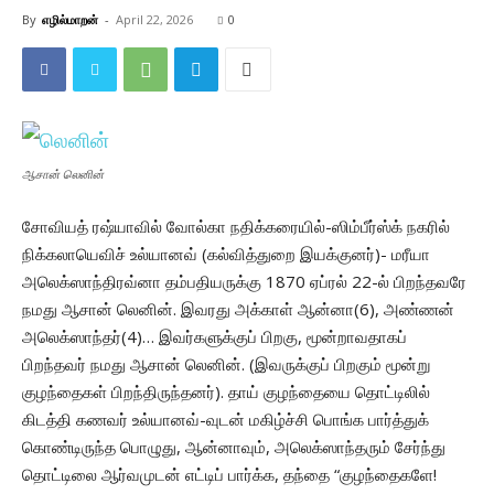
By
எழில்மாறன்
-
April 22, 2026
0
ஆசான் லெனின்
சோவியத் ரஷ்யாவில் வோல்கா நதிக்கரையில்-ஸிம்பீர்ஸ்க் நகரில்
நிக்கலாயெவிச் உல்யானவ் (கல்வித்துறை இயக்குனர்)- மரீயா
அலெக்ஸாந்திரவ்னா தம்பதியருக்கு 1870 ஏப்ரல் 22-ல் பிறந்தவரே
நமது ஆசான் லெனின். இவரது அக்காள் ஆன்னா(6), அண்ணன்
அலெக்ஸாந்தர்(4)… இவர்களுக்குப் பிறகு, மூன்றாவதாகப்
பிறந்தவர் நமது ஆசான் லெனின். (இவருக்குப் பிறகும் மூன்று
குழந்தைகள் பிறந்திருந்தனர்). தாய் குழந்தையை தொட்டிலில்
கிடத்தி கணவர் உல்யானவ்-வுடன் மகிழ்ச்சி பொங்க பார்த்துக்
கொண்டிருந்த பொழுது, ஆன்னாவும், அலெக்ஸாந்தரும் சேர்ந்து
தொட்டிலை ஆர்வமுடன் எட்டிப் பார்க்க, தந்தை “குழந்தைகளே!