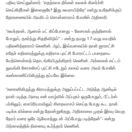
பதிவு செய்துள்ளார். “எதற்காக நீங்கள் கலகக் கிளர்ச்சி
செய்கிறீர்கள் இளைஞரே? இது சுவராயிற்றே” என்று உபதேசிக்கும்
தோரணையில் அவரிடம் சொன்னாராம் போலீஸ் அதிகாரி.
“சுவர்தான், ஆனால் மட் கிப்போனது – லேசாகக் குத்தினால்
போதும், தகர்ந்து சிதறிவிடும்” – என்று தமது 17-வது வயதில்
பதிலளித்தாராம் ‌லெனின். ஆம், இவ்வகையில் தான் ஜாராட்சி
எதேச் சதிகாரத்துக்கு எதிராக புரட்சி போராட்டப் பாதையை
மேற்கொள்ளத் தொடங்கியிருக்கிறார் லெனின். அக்காலக் கட்டம்
துவங்கி சோசலிசப் புரட்சி ஈடேறும் காலம் வரை அவர் போலீஸ்
கண்காணிப்பிலிருந்து தப்பவே இல்லை.
“கஸானிலிருந்து கிராமத்துக்கு அனுப்பப்பட்ட அடுத்த ஆண்டில்
நான் படித்த அளவு என் வாழ்வில் அப்புறம் ஒருபோதும், பீட்டர்ஸ்
பர்கிலும், சைபிரியாவிலும் சிறைவாசம் செய்த போது கூட நான்
படிக்க வில்லை என்று தோன்றுகிறது. அதிகாலை முதல் இரவு வெகு
நேரம் வரை ஒரே ஆவேசத்துடன் அப்போது படித்தேன்”- என்று
பிற்காலத்தில் நினைவு கூர்ந்தார் லெனின்.