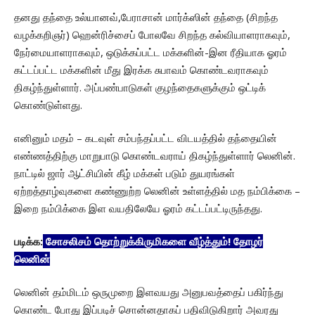
தனது தந்தை உல்யானவ்,பேராசான் மார்க்ஸின் தந்தை (சிறந்த
வழக்கறிஞர்) ஹென்ரிச்சைப் போலவே சிறந்த கல்வியாளராகவும்,
நேர்மையாளராகவும், ஒடுக்கப்பட்ட மக்களின்-இன ரீதியாக ஓரம்
கட்டப்பட்ட மக்களின் மீது இரக்க சுபாவம் கொண்டவராகவும்
திகழ்ந்துள்ளார். அப்பண்பாடுகள் குழந்தைகளுக்கும் ஒட்டிக்
கொண்டுள்ளது.
எனினும் மதம் – கடவுள் சம்பந்தப்பட்ட விடயத்தில் தந்தையின்
எண்ணத்திற்கு மாறுபாடு கொண்டவராய் திகழ்ந்துள்ளார் லெனின்.
நாட்டில் ஜார் ஆட்சியின் கீழ் மக்கள் படும் துயரங்கள்
ஏற்றத்தாழ்வுகளை கண்ணுற்ற லெனின் உள்ளத்தில் மத நம்பிக்கை –
இறை நம்பிக்கை இள வயதிலேயே ஓரம் கட்டப்பட்டிருந்தது.
படிக்க:
சோசலிசம் தொற்றுக்கிருமிகளை வீழ்த்தும்! தோழர்
லெனின்
லெனின் தம்மிடம் ஒருமுறை இளவயது அனுபவத்தைப் பகிர்ந்து
கொண்ட போது இப்படிச் சொன்னதாகப் பதிவிடுகிறார் அவரது