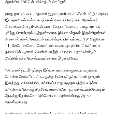
நோக்கில் 1907-ல் பங்கேற்பும் செய்தார்.
நமது நாட்டில் கூட முதலாளித்துவ அரசியல் கட்சிகள் மட்டும் அல்ல;
இடதுசாரிகள் என்று கூறப்படும் அமைப்பினர் கூட அரசுக்கும்,
அரசாங்கத்திற்குமிடையிலான வேறுபாடுகளைப் பாரதூரமாகப்
புரிந்து கொள்ளும் ஆற்றலர்களாக இல்லாமல்தான் இருக்கிறார்கள்.
அதனால் தான் சோவியத் புரட்சிக்குப் பின்னர் கூட 1919 ஜூலை
11- லேயே ‘ஸ்வேர்திலோவ்’ பல்கலைக்கழகத்தில் “அரசு” என்ற
தலைப்பில் ஆசான் லெனின் ஆற்றிய உரையை நாம் மீண்டும்
மீண்டும் கற்க வேண்டியவர்களாக இருக்கிறோம்.
“அரசு என்றும் இருந்தது இல்லை என்பதை முதலில் கருத்தில்
கொள்ள வேண்டும்; அரசு ஒன்று இல்லாதிருந்த காலம் ஒன்றும்
இருந்தது; எங்கெங்கே, எவ்வெப்போது சமுதாயத்தில் வர்க்கப்
பிரிவினை தோன்றுகிறதோ, சுரண்டுவோரும் சுரண்டப்படுவோரும்
தோன்றுகிறார்களோ அங்கெல்லாம் அவ்வப்போது அரசும்
தோன்றுகிறது”
“மனிதனை மனிதன் சுரண்டும் முதல் வடிவம் வர்க்கங்களாக-