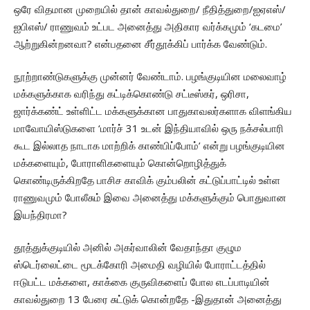
ஒரே விதமான முறையில் தான் காவல்துறை/ நீதித்துறை/ஐஏஎஸ்/
ஐபிஎஸ்/ ராணுவம் உட்பட அனைத்து அதிகார வர்க்கமும் ‘கடமை’
ஆற்றுகின்றனவா? என்பதனை சீர்தூக்கிப் பார்க்க வேண்டும்.
நூற்றாண்டுகளுக்கு முன்னர் வேண்டாம். பழங்குடியின மலைவாழ்
மக்களுக்காக வரிந்து கட்டிக்கொண்டு சட்டீஸ்கர், ஒரிசா,
ஜார்க்கண்ட் உள்ளிட்ட மக்களுக்கான பாதுகாவலர்களாக விளங்கிய
மாவோயிஸ்டுகளை ‘மார்ச் 31 உடன் இந்தியாவில் ஒரு நக்சல்பாரி
கூட இல்லாத நாடாக மாற்றிக் காண்பிப்போம்’ என்று பழங்குடியின
மக்களையும், போராளிகளையும் கொன்றொழித்துக்
கொண்டிருக்கிறதே பாசிச காவிக் கும்பலின் கட்டுப்பாட்டில் உள்ள
ராணுவமும் போலீசும் இவை அனைத்து மக்களுக்கும் பொதுவான
இயந்திரமா?
தூத்துக்குடியில் அனில் அகர்வாலின் வேதாந்தா குழும
ஸ்டெர்லைட்டை மூடக்கோரி அமைதி வழியில் போராட்டத்தில்
ஈடுபட்ட மக்களை, காக்கை குருவிகளைப் போல எடப்பாடியின்
காவல்துறை 13 பேரை சுட்டுக் கொன்றதே -இதுதான் அனைத்து