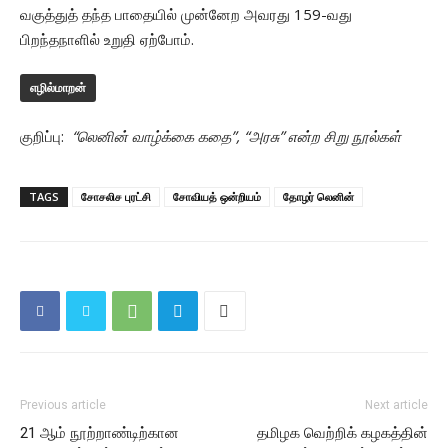
வகுத்துத் தந்த பாதையில் முன்னேற அவரது 159-வது
பிறந்தநாளில் உறுதி ஏற்போம்.
எழில்மாறன்
குறிப்பு:
“லெனின் வாழ்க்கை கதை”, “அரசு” என்ற சிறு நூல்கள்
TAGS
சோசலிச புரட்சி
சோவியத் ஒன்றியம்
தோழர் லெனின்
Previous article
Next article
21 ஆம் நூற்றாண்டிற்கான
தமிழக வெற்றிக் கழகத்தின்