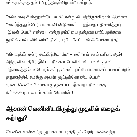
உங்களுக்குத் தம்பி பிறந்திருக்கிறான்” என்றார்.
“எவ்வளவு சின்னூண்டுப் பயல்” என்று வியந்திருக்கிறாள் ஆன்னா.
“வளர்ந்ததும் பெரியவனாகி விடுவான்” – தந்தை பதிலளித்தார்.
“இவன் பெயர் என்ன?” என்று தம்பியை நன்றாக பார்ப்பதற்காக
நுனிக் கால்களில் எம்பி நின்றபடியே கேட்டான் அலெக்ஸாந்தர்.
“விளாதீமீர் என்று கூப்பிடுவோமே” – என்றாள் தாய் மரீயா. ஆம்!
அந்த விளாதீமிர் இல்யா நிக்கலாயெவிச் உல்யானவ்-தான்
பிற்காலத்தில் மாபெரும் கம்யூனிஸ்ட் புரட்சியாளனாகப் பயணப்படும்
தருணத்தில் தமக்கு அவரே சூட்டிக்கொண்ட பெயர்
தான் “லெனின்”! உலகம் முழுமையும் இன்றும் நிலைத்து
நிற்கக்கூடிய பெயர் தான் “லெனின்”!
ஆசான் லெனினிடமிருந்து முதலில் எதைக்
கற்பது?
லெனின் எண்ணற்ற நூல்களை படித்திருக்கிறார்; எண்ணற்ற