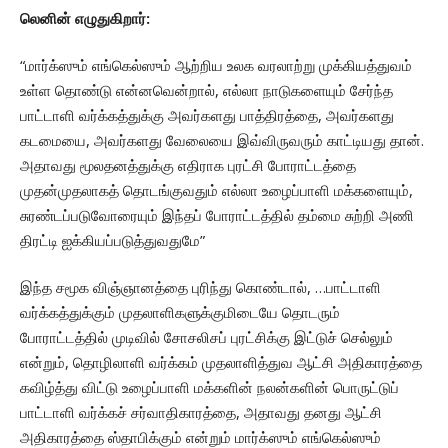
லெனின் எழுதுகிறார்:
“மார்க்ஸும் எங்கெல்ஸும் ஆற்றிய உலக வரலாற்று முக்கியத்துவம்
உள்ள தொண்டு என்னவென்றால், எல்லா நாடுகளையும் சேர்ந்த
பாட்டாளி வர்க்கத்துக்கு அவர்களது பாத்திரத்தை, அவர்களது
கடமையை, அவர்களது வேலையை இவ்விருவரும் காட்டியது தான்.
அதாவது மூலதனத்துக்கு எதிராக புரட்சி போராட்டத்தை
முதன்முதலாகத் தொடங்குவதும் எல்லா உழைப்பாளி மக்களையும்,
சுரண்டப்படுவோரையும் இந்தப் போராட்டத்தில் தம்மை சுற்றி அணி
திரட்டி ஐக்கியப்படுத்துவதுமே”
இந்த சமூக விஞ்ஞானத்தை புரிந்து கொண்டால், …பாட்டாளி
வர்க்கத்துக்கும் முதலாளிகளுக்குமிடையே தொடரும்
போராட்டத்தில் முடிவில் சோசலிசப் புரட்சிக்கு இட்டுச் செல்லும்
என்றும், தொழிலாளி வர்க்கம் முதலாளித்துவ ஆட்சி அதிகாரத்தை
கவிழ்த்து விட்டு உழைப்பாளி மக்களின் நலன்களின் பொருட்டுப்
பாட்டாளி வர்க்கச் சர்வாதிகாரத்தை, அதாவது தனது ஆட்சி
அதிகாரத்தை ஸ்தாபிக்கும் என்றும் மார்க்ஸும் எங்கெல்ஸும்