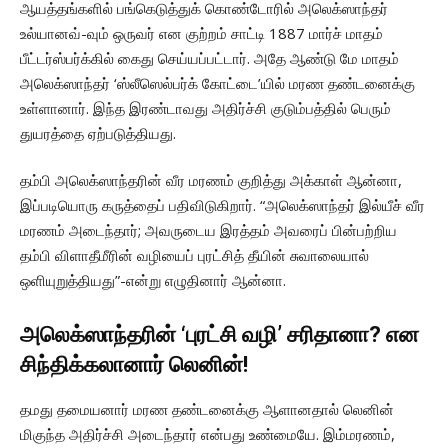
ஆயத்தங்களில் பங்கெடுத்துக் கொண்டோரில் அலெக்ஸாந்தர்
உல்யானவ்-வும் ஒருவர் என குற்றம் சாட்டி 1887 மார்ச் மாதம்
பீட்டர்ஸ்பர்க்கில் கைது செய்யப்பட்டார். அதே ஆண்டு மே மாதம்
அலெக்ஸாந்தர் ‘ஸ்லீஸெல்பர்க் கோட்டை’யில் மரண தண்டனைக்கு
உள்ளானார். இந்த இரண்டாவது அதிர்ச்சி குடும்பத்தில் பெரும்
துயரத்தை ஏற்படுத்தியது.
தம்பி அலெக்ஸாந்தரின் வீர மரணம் குறித்து அக்காள் ஆன்னா,
இப்படியொரு கருத்தைப் பதிவிடுகிறார். “அலெக்ஸாந்தர் இல்யீச் வீர
மரணம் அடைந்தார்; அவருடைய இரத்தம் அவரைப் பின்பற்றிய
தம்பி விளாதீமீரின் வழியைப் புரட்சித் தீயின் சுவாலையால்
ஒளியுறுத்தியது”-என்று எழுதினார் ஆன்னா.
அலெக்ஸாந்தரின் ‘புரட்சி வழி’ சரிதானா? என
சிந்திக்கலானார் லெனின்!
தமது தமையனார் மரண தண்டனைக்கு ஆளானதால் லெனின்
மிகுந்த அதிர்ச்சி அடைந்தார் என்பது உண்மையே. இம்மரணம்,