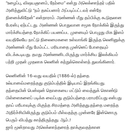
“உழைப்பு, விஷயஞானம், நேர்மை” என்று அலெக்ஸாந்தர் பதில்
அளித்துவிட்டு “நம் தகப்பனார் அப்படிப்பட்டவர் என்றே
நினைக்கிறேன்” என்றாராம். அண்ணன் மீது தம்பிக்கு கூடுதலான
பேரன்பு ஏற்பட்டது. அண்ணன் பொதுவான சமூக நோக்கில் இருந்து
மார்க்சியத்தை நோக்கிப் பயணப்பட முனையும் பொழுது மிக இளம்
வயதிலேயே நாட்டு நிலைமைகளை உள்வாங்கி இருந்த லெனினுக்கு
அண்ணன் மீது மேம்பட்ட மரியாதை முன்னெப் போதையும்
விடக்கூடியது. தமது அண்ணனிடமிருந்து மார்க்சிய இலக்கியம்
பற்றி முதன் முதலாக லெனின் கற்றுக்கொள்ளத் துவங்கினார்.
லெனினின் 16-வது வயதில் (1886-ல்) தந்தை
உல்யானவ்மறைந்தது குடும்பத்தில் இடியாய் இறங்கியது.‌
தந்தையின் பென்ஷன் தொகையை மட்டும் வைத்துக் கொண்டு
பிள்ளைகளைப் படிக்க வைப்பது குடும்பத்தை பராமரிப்பது என்பது
தாய் மரீயாவுக்கு மிகுந்த சிரமத்தை அளித்தது.தந்தை மறைந்த
அதிர்ச்சியிலிருந்து குடும்பம் மீள்வதற்கு முன்னரே இன்னொரு
பெரும் விபத்து காத்திருந்தது. ஆம்..!
ஜார் மூன்றாவது அலெக்ஸாந்தரைத் தாக்குவதற்கான