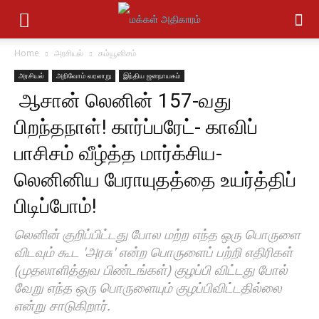
Home
அரசியல்
கம்யூனிசம்
அரசியல்
அறிவோம் வரலாறு
இந்திய ஜனநாயகம்
ஆசான் லெனின் 157-வது
பிறந்தநாள்! கார்ப்பரேட்- காவிப்
பாசிசம் வீழ்த்த மார்க்சிய-
லெனினிய பேராயுதத்தை உயர்த்திப்
பிடிப்போம்!
லெனின் குறிப்பிட்டது போல மற்ற எந்த ஒரு பொருளை
விடவும் கூட 'அரசு' என்ற பொருளைப் பற்றி எதிரிகள்
(முதலாளித்துவ பிண்டங்கள்) குழப்பி விட்டது போல்
வேறு எந்த ஒரு பொருளையும் குழப்பிவிட்டதில்லை
என்று சாடுகிறார்.