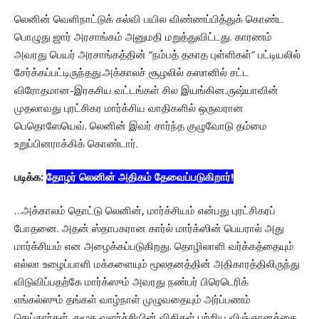
லெனின் வெளிநாட்டுக் கல்வி பயில விண்ணப்பித்துக் கொண்ட
பொழுது ஜார் அரசாங்கம் அனுமதி மறுத்துவிட்டது. காரணம்
அவரது பெயர் அரசாங்கத்தின் “நம்பத் தகாத புள்ளிகள்” பட்டியலில்
சேர்க்கப்பட்டிருந்தது.அக்காலச் சூழலில் கஸானில் சட்ட
விரோதமான-இரகசிய வட்டங்கள் சில இயங்கின.ருஷ்யாவின்
முதலாவது புரட்சிகர மார்க்சிய வாதிகளில் ஒருவரான
பெதொஸேயெவ். லெனின் இவர் சார்ந்த குழுவோடு தம்மை
உறுப்பினராக்கிக் கொண்டார்.
படிக்க:
தோழர் லெனின் அதிகம் தேவைப்படுகிறார்!
…அக்காலம் தொட்டு லெனின், மார்க்சியம் என்பது புரட்சிகரப்
போதனை. அதன் ஸ்தாபகரான கார்ல் மார்க்ஸின் பெயரால் அது
மார்க்சியம் என அழைக்கப்படுகிறது. தொழிலாளி வர்க்கத்தையும்
எல்லா உழைப்பாளி மக்களையும் மூலதனத்தின் அதிகாரத்திலிருந்து
விடுவிப்பதற்கே மார்க்ஸும் அவரது நண்பர் பிரெடெரிக்
எங்கல்ஸும் தங்கள் வாழ்நாள் முழுவதையும் அர்ப்பணம்
செய்தார்கள். சமூக வளர்ச்சியின் விதிகள் பற்றிய விஞ்ஞானத்தை