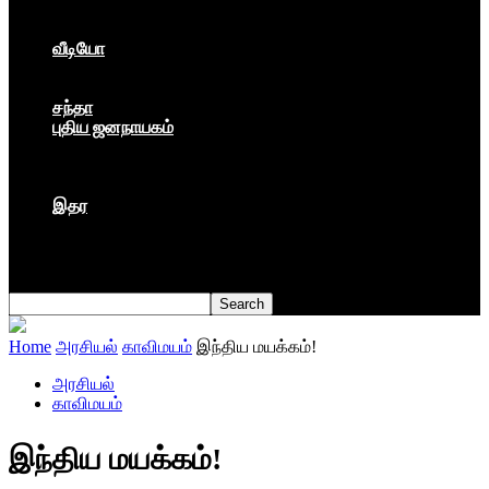
கார்ப்பரேட் மயம்
ஏகாதிபத்தியம்
வீடியோ
பேட்டி
பாடல்கள்
சந்தா
புதிய ஜனநாயகம்
மார்க்ஸிய லெனினின் இதழ்
தினசரி
தத்துவம்
இதர
முகநூல் பதிவு
நூல் அறிமுகம்
கவிதை
Home
அரசியல்
காவிமயம்
இந்திய மயக்கம்!
அரசியல்
காவிமயம்
இந்திய மயக்கம்!