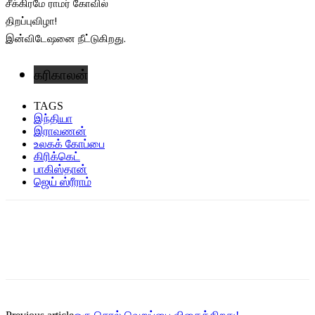
சீக்கிரமே ராமர் கோவில்
திறப்புவிழா!
இன்விடேஷனை நீட்டுகிறது.
கரிகாலன்
TAGS
இந்தியா
இராவணன்
உலகக் கோப்பை
கிரிக்கெட்
பாகிஸ்தான்
ஜெய் ஸ்ரீராம்