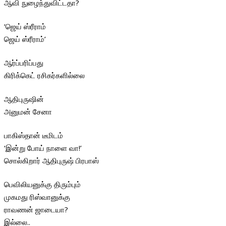
ஆவி நுழைந்துவிட்டதா?
‘ஜெய் ஸ்ரீராம்
ஜெய் ஸ்ரீராம்’
ஆர்ப்பரிப்பது
கிரிக்கெட் ரசிகர்களில்லை
ஆதிபுருஷின்
அனுமன் சேனா
பாகிஸ்தான் டீமிடம்
‘இன்று போய் நாளை வா!’
சொல்கிறார் ஆதிபுருஷ் பிரபாஸ்
பெவிலியனுக்கு திரும்பும்
முகமது ரிஸ்வானுக்கு
ராவணன் ஜாடையா?
இல்லை..