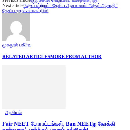
Previous article
ஒரு சொல் வெறுப்பை விதைக்கிறது!
Next article
“ஜெய் ஸ்ரீராம்” தேசிய அவமானம்! “ஜெய் ஆசாதி”
தேசிய முழக்கமாகட்டும்!
முகநூல் பகிர்வு
RELATED ARTICLES
MORE FROM AUTHOR
அரசியல்
Fair NEET போராட்டங்கள், Ban NEETஐ நோக்கி