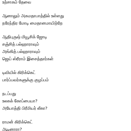
உற்சாகம் தேவை
ஆனாலும் அகமதாபாத்தில் உள்ளது
நரேந்திர மோடி மைதானமாயிற்றே
ஆதிபுருஷ் மியூசிக் ஜோடி
சஞ்சித் பல்ஹாராவும்
அங்கித் பல்ஹாராவும்
ஜெய் ஸ்ரீராம் இசைத்தார்கள்
டிவியில் கிரிக்கெட்
பார்ப்பவர்களுக்கு குழப்பம்
நடப்பது
உலகக் கோப்பையா?
அயோத்தி பிரீமியர் லீகா?
ராமன் கிரிக்கெட்
ஆடினாரா?