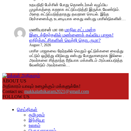
உதயநிதி பேச்சின் போது தொண்டர்கள் எழுப்பிய
முழக்கத்தை கறறாக கட்டுப்படுத்தி இருக்க வேண்டும்.
அதை கட்டுப்படுத்தாதது தவறான செயல். இந்த
பிரச்சனைக்கு உடனடியாக கைது என்பது பாசிஸ்டுகளின்…
மணியரசன் மா
on
மாநில சட்டமன்ற
இடைத்தேர்தலில் மண்ணைக் கவ்விய பாஜக!
எதிர்க்கட்சிகளின் வெற்றி தொடருமா?
August 7, 2026
பாசிச பாஜகவை தேர்தலில் வெறும் ஓட்டுக்களை வைத்து
மட்டும் ஒழித்து விடுவது என்பது போதுமானதாக இல்லை .
அவர்களை சித்தாந்த ரீதியாக மக்களிடம் அம்பலப்படுத்த
வேண்டும் அவர்களால்…
ABOUT US
அதிகாரம் யாவும் உழைக்கும் மக்களுக்கே!
Contact us:
makkalathikaram2021@gmail.com
FOLLOW US
செய்திகள்
தமிழகம்
இந்தியா
உலகம்
பொருளாதாரம்