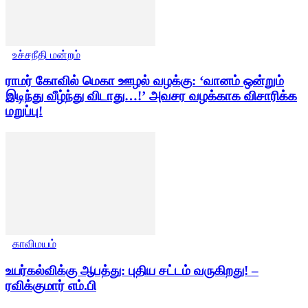
உச்சநீதி மன்றம்
ராமர் கோவில் மெகா ஊழல் வழக்கு: ‘வானம் ஒன்றும்
இடிந்து வீழ்ந்து விடாது…!’ அவசர வழக்காக விசாரிக்க
மறுப்பு!
காவிமயம்
உயர்கல்விக்கு ஆபத்து: புதிய சட்டம் வருகிறது! –
ரவிக்குமார் எம்.பி