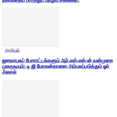
நகர்வதைப் பார்த்துப் பதறும் சங்கிகள்!
அரசியல்
ஜனநாயகப் போராட்டங்களும் ஆர்.எஸ்.எஸ்-ன் வன்முறை
முகமூடியும்: டி ஜி மோகன்தாஸை அம்பலப்படுத்தும் ஓர்
அலசல்