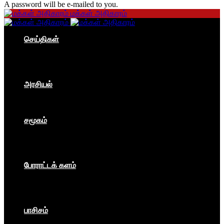
A password will be e-mailed to you.
மக்கள் அதிகாரம்
செய்திகள்
தமிழகம்
இந்தியா
உலகம்
பொருளாதாரம்
அரசியல்
ஐரோப்பா
ஆசியா
உலகம்
சமூகம்
கம்யூனிசம்
சோசலிசம்
கலை
பார்ப்பனீயம்
போராட்டக் களம்
மக்கள் அதிகாரம்
உலகம்
இந்தியா
இசை விழா
பாசிசம்
காவிமயம்