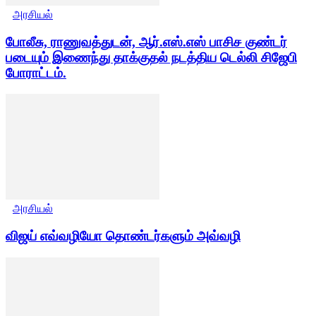
அரசியல்
போலீசு, ராணுவத்துடன், ஆர்.எஸ்.எஸ் பாசிச குண்டர்
படையும் இணைந்து தாக்குதல் நடத்திய டெல்லி சிஜேபி
போராட்டம்.
அரசியல்
விஜய் எவ்வழியோ தொண்டர்களும் அவ்வழி