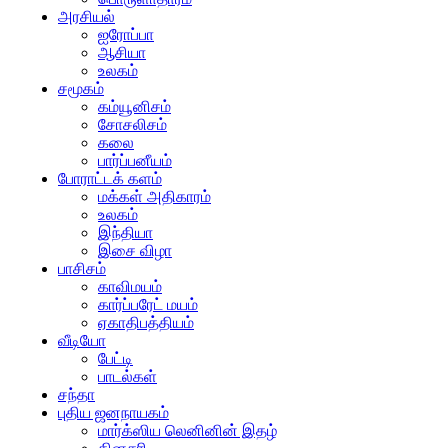
அரசியல்
ஐரோப்பா
ஆசியா
உலகம்
சமூகம்
கம்யூனிசம்
சோசலிசம்
கலை
பார்ப்பனீயம்
போராட்டக் களம்
மக்கள் அதிகாரம்
உலகம்
இந்தியா
இசை விழா
பாசிசம்
காவிமயம்
கார்ப்பரேட் மயம்
ஏகாதிபத்தியம்
வீடியோ
பேட்டி
பாடல்கள்
சந்தா
புதிய ஜனநாயகம்
மார்க்ஸிய லெனினின் இதழ்