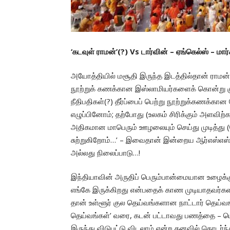
‘கடவுள் ராமன்’(?) Vs டார்வின் – ஏங்கெல்ஸ் – மார
அயோத்தியில் மசூதி இருந்த இடத்தில்தான் ராமன்
நூற்றுக் கணக்கான இஸ்லாமியர்களைக் கொன்று குவ
நீதிபதிகள்(?) தீர்ப்பைப் பெற்று நூற்றுக்கணக்க
எழுப்பினோம்; தற்போது (உலகம் சிரிக்கும் அளவிற்
அதிகமான மாபெரும் ஊழலையும் செய்து முடித்து (
சுற்றுகிறோம்…’ – இவைதான் இன்றைய ஆர்எஸ்எஸ் – 
அல்லது நிலைப்பாடு…!
இந்தியாவின் அருதிப் பெரும்பான்மையான உழைக்கும
எங்கே இருக்கிறது என்பதைக் காண முடியாதவர்களா
தான் உள்ளூர் குல தெய்வங்களான நாட்டார் தெய்வங்க
தெய்வங்கள்’ வரை, கடன் பட்டாவது பணத்தை – பொர
இருந்து விடுபட்டு விடலாம் என்ற கனவில் தொடர்ந்த