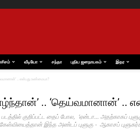
ாசிசம்
வீடியோ
சந்தா
புதிய ஜனநாயகம்
இதர
‘தெய்வமானான்’ .. என்பது உண்மையா?
‘வாழ்ந்தான்’ .. ‘தெய்வமானான்’ .
படத்தில் குறிப்பட்ட தைப் போல, ‘ஏன்டா… அதற்காகப் புளுக
கேள்வியைத்தான் இந்த அண்டப் புளுகு - ஆகாசப் புளுகர்க