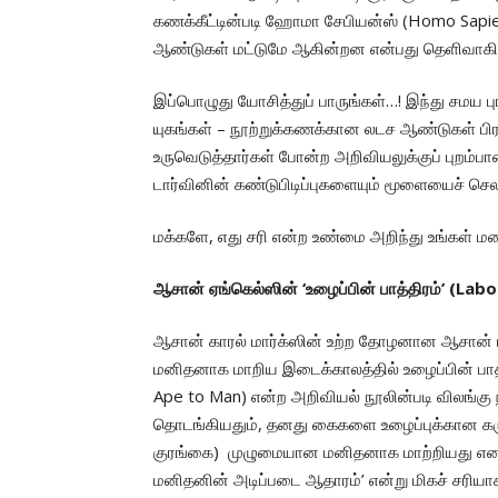
கணக்கீட்டின்படி ஹோமா சேபியன்ஸ் (Homo Sapien
ஆண்டுகள் மட்டுமே ஆகின்றன என்பது தெளிவாகி
இப்பொழுது யோசித்துப் பாருங்கள்…! இந்து சமய ப
யுகங்கள் – நூற்றுக்கணக்கான லடச ஆண்டுகள் பிர
உருவெடுத்தார்கள் போன்ற அறிவியலுக்குப் புறம்ப
டார்வினின் கண்டுபிடிப்புகளையும் மூளையைச் செல
மக்களே, எது சரி என்ற உண்மை அறிந்து உங்கள் மனத
ஆசான் ஏங்கெல்ஸின் ‘உழைப்பின் பாத்திரம்’ (La
ஆசான் காரல் மார்க்ஸின் உற்ற தோழனான ஆசான் பிர
மனிதனாக மாறிய இடைக்காலத்தில் உழைப்பின் பாத்த
Ape to Man) என்ற அறிவியல் நூலின்படி விலங்கு ந
தொடங்கியதும், தனது கைகளை உழைப்புக்கான கர
குரங்கை) முழுமையான மனிதனாக மாற்றியது என வ
மனிதனின் அடிப்படை ஆதாரம்’ என்று மிகச் சரியா