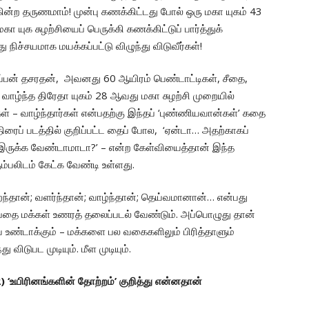
ன்ற தருணமாம்! முன்பு கணக்கிட்டது போல் ஒரு மகா யுகம் 43
 யுக சுழற்சியைப் பெருக்கி கணக்கிட்டுப் பார்த்துக்
ச்சயமாக மயக்கப்பட்டு விழுந்து விடுவீர்கள்!
்பன் தசரதன், அவனது 60 ஆயிரம் பெண்டாட்டிகள், சீதை,
் வாழ்ந்த திரேதா யுகம் 28 ஆவது மகா சுழற்சி முறையில்
்கள் – வாழ்ந்தார்கள் என்பதற்கு இந்தப் ‘புண்ணியவான்கள்’ கதை
ரைப் படத்தில் குறிப்பட்ட தைப் போல, ‘ஏன்டா… அதற்காகப்
ம் இருக்க வேண்டாமாடா?’ – என்ற கேள்வியைத்தான் இந்த
ம்பலிடம் கேட்க வேண்டி உள்ளது.
்தான்; வளர்ந்தான்; வாழ்ந்தான்; தெய்வமானான்… என்பது
பதை மக்கள் உணரத் தலைப்படல் வேண்டும். அப்பொழுது தான்
யை உண்டாக்கும் – மக்களை பல வகைகளிலும் பிரித்தாளும்
டுபட முடியும். மீள முடியும்.
 ‘உயிரினங்களின் தோற்றம்’ குறித்து என்னதான்