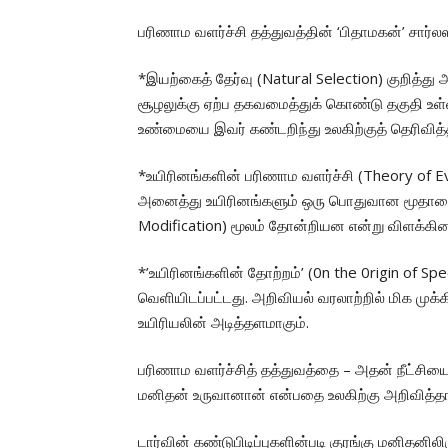
பரிணாம வளர்ச்சி தத்துவத்தின் ‘பிதாமகன்’ சார்
*இயற்கைத் தேர்வு (Natural Selection) குறித்து
சூழலுக்கு ஏற்ப தகவமைத்துக் கொண்டு தகுதி உள்
உண்மையை இவர் கண்டறிந்து உலகிற்குத் தெரிவித்த
*உயிரினங்களின் பரிணாம வளர்ச்சி (Theory of Evo
அனைத்து உயிரினங்களும் ஒரு பொதுவான மூதாதையர
Modification) மூலம் தோன்றியன என்று விளக்கினா
*’உயிரினங்களின் தோற்றம்’ (0n the 0rigin of Sp
வெளியிடப்பட்டது. அறிவியல் வரலாற்றில் மிக முக
உயிரியலின் அடித்தளமாகும்.
பரிணாம வளர்ச்சித் தத்துவத்தை – அதன் நீட்சியைக
மனிதன் உருவானான் என்பதை உலகிற்கு அறிவித்தார
டார்வின் கண்டுபிடிப்புகளின்படி குரங்கு மனிதனி