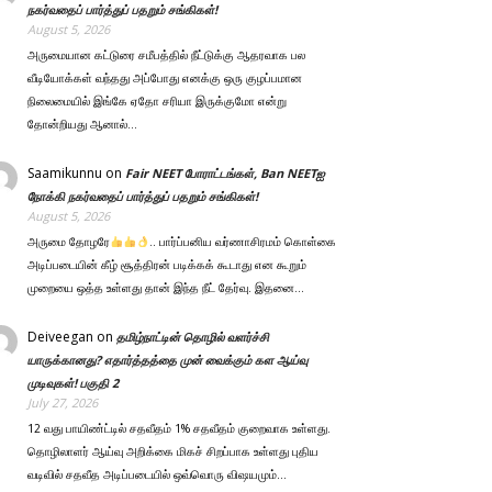
நகர்வதைப் பார்த்துப் பதறும் சங்கிகள்!
August 5, 2026
அருமையான கட்டுரை சமீபத்தில் நீட்டுக்கு ஆதரவாக பல
வீடியோக்கள் வந்தது அப்போது எனக்கு ஒரு குழப்பமான
நிலைமையில் இங்கே ஏதோ சரியா இருக்குமோ என்று
தோன்றியது ஆனால்…
Saamikunnu
on
Fair NEET போராட்டங்கள், Ban NEETஐ
நோக்கி நகர்வதைப் பார்த்துப் பதறும் சங்கிகள்!
August 5, 2026
அருமை தோழரே
.. பார்ப்பனிய வர்ணாசிரமம் கொள்கை
அடிப்படையின் கீழ் சூத்திரன் படிக்கக் கூடாது என கூறும்
முறையை ஒத்த உள்ளது தான் இந்த நீட் தேர்வு. இதனை…
Deiveegan
on
தமிழ்நாட்டின் தொழில் வளர்ச்சி
யாருக்கானது? எதார்த்தத்தை முன் வைக்கும் கள ஆய்வு
முடிவுகள்! பகுதி 2
July 27, 2026
12 வது பாயிண்ட்டில் சதவீதம் 1% சதவீதம் குறைவாக உள்ளது.
தொழிலாளர் ஆய்வு அறிக்கை மிகச் சிறப்பாக உள்ளது புதிய
வடிவில் சதவீத அடிப்படையில் ஒவ்வொரு விஷயமும்…