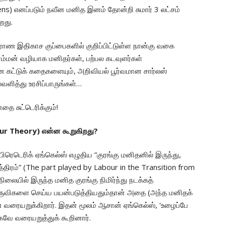
s) எனப்படும் நவீன மனித இனம் தோன்றி சுமார் 3 லட்சம்
றது.
ுராண இதிகாச குப்பைகளில் குறிப்பிட்டுள்ள நான்கு வகை
ம்மன் வழியாக மனிதர்கள், பற்பல கடவுளர்கள்
ான கட்டுக் கதைகளையும், அறிவியல் பூர்வமான சார்லஸ்
வளித்து உரசிப்பாருங்கள்…
ை சுட்டெரிக்கும்!
bour Theory) என்ன கூறுகிறது?
ெடெரிக் ஏங்கெல்ஸ் எழுதிய “குரங்கு மனிதனில் இருந்து,
ிரம்” (The part played by Labour in the Transition from
ிலையில் இருந்த மனித குரங்கு நிமிர்ந்து நடக்கத்
ுவிகளை செய்ய பயன்படுத்தியதும்தான் அதை (அந்த மனிதக்
ரையறுக்கிறார். இதன் மூலம் ஆசான் ஏங்கெல்ஸ், ‘உழைப்பே
கவே வரையறுத்துக் கூறினார்.