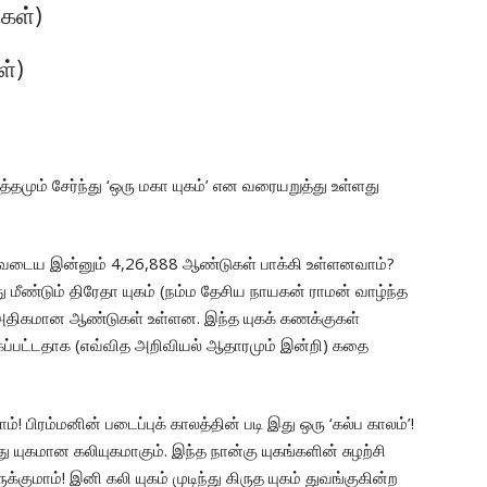
கள்)
ள்)
ம் சேர்ந்து ‘ஒரு மகா யுகம்’ என வரையறுத்து உள்ளது
ுடிவடைய இன்னும் 4,26,888 ஆண்டுகள் பாக்கி உள்ளனவாம்?
ந்து மீண்டும் திரேதா யுகம் (நம்ம தேசிய நாயகன் ராமன் வாழ்ந்த
கும் அதிகமான ஆண்டுகள் உள்ளன. இந்த யுகக் கணக்குகள்
ப்பட்டதாக (எவ்வித அறிவியல் ஆதாரமும் இன்றி) கதை
ம்! பிரம்மனின் படைப்புக் காலத்தின் படி இது ஒரு ‘கல்ப காலம்’!
ு யுகமான கலியுகமாகும். இந்த நான்கு யுகங்களின் சுழற்சி
ுக்குமாம்! இனி கலி யுகம் முடிந்து கிருத யுகம் துவங்குகின்ற