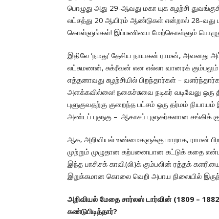
பொழுது அது 29-ஆவது மகா யுக சுழற்சி துவங்குகி
லட்சத்து 20 ஆயிரம் ஆண்டுகள் என்றால் 28-வது மகா
கொள்ளுங்கள்! இப்பணியை மேற்கொள்ளும் பொழுது நி
இதிலே ‘நமது’ தேசிய நாயகன் ராமன், அவனது அப
லட்சுமணன், சுக்ரீவன் என எல்லா வானரக் கும்பலும
எத்தனாவது சுழற்சியில் பிறந்தார்கள் – வளர்ந்தார
அளக்கவில்லை! நகைச்சுவை நடிகர் வடிவேலு ஒரு தி
புளுகுவதற்கு குறைந்த பட்சம் ஒரு தர்மம் நியாய
அண்டப் புளுகு – ஆகாசப் புளுகர்களான சங்கிக் கு
ஆக, அறிவியல் உண்மைகளுக்கு மாறாக, ராமன் பிறந
முற்றும் முழுதான கற்பனையான கட்டுக் கதை என்
இந்த பாசிசக் காவி(லி)க் கும்பலின் ரத்தக் களரி
இறுக்கமான கொலை வெறி அபாய நிலையில் இருந்து வி
அறிவியல் மேதை சார்லஸ் டார்வின் (1809 – 1882)
கண்டுபிடித்தார்?