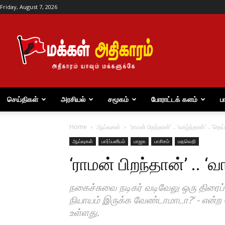
Friday, August 7, 2026
மக்கள்
அதிகாரம்
செய்திகள்
அரசியல்
சமூகம்
போராட்டக் களம்
ப
Home
ஆய்வுகள்
‘ராமன் பிறந்தான்’ .. ‘வாழ்ந்தான்’ .. 
ஆய்வுகள்
பார்ப்பனீயம்
பாஜக
பாசிசம்
மதவெறி
‘ராமன் பிறந்தான்’ .. 
நகைச்சுவை நடிகர் வடிவேலு ஒரு திரைப் 
நியாயம் இருக்க வேண்டாமாடா?’ - என்ற 
உள்ளது.