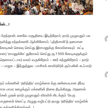
்க்ஸ்…!
 பிறந்தான்; எனவே மசூதியை இடித்தோம்; நாடு முழுவதும் பல
ித்து ரத்தக்களரி ஆக்கினோம்; ‘புத்திசாலி’த் தனமான
ான கோடிகள் செலவு செய்து இராமனுக்கு கோவிலையும் கட்டி
கான) ‘ராமனுக்கே’ துரோகம் செய்து ரூ.1500 கோடிகளுக்கும்
தெனாவட்டாக) வலம் வருகிறோம் – ஊர் சுற்றுகிறோம் – நாடு
பாஜக – இந்துத்துவ -பாசிசக் காவி(லி)க் கும்பலின் கூப்பாடு
் மக்களின் ‘தரித்திர’ வாழ்க்கை க்கு உண்மையான தீர்வு
க பாமர உழைக்கும் மக்களின் நிலை நீடிக்கிறது. அதனால்
ள் முதல் நாடு முழுவதும் விரவிக் கிடக்கும் ‘பெரு
ுளைக் கொட்டி அழுது வழிபட்டு தமது ‘தரித்திர’ வாழ்வில்
ு தத்தளிக்கிறார்கள்…!