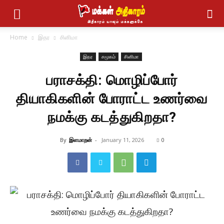
Home
இதர
சினிமா
இதர
சமூகம்
சினிமா
பராசக்தி: மொழிப்போர்
தியாகிகளின் போராட்ட உணர்வை
நமக்கு கடத்துகிறதா?
By
இளமாறன்
-
January 11, 2026
0