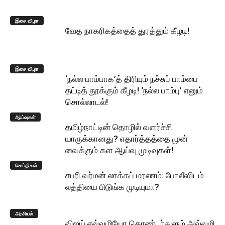
இசை விழா
வேத நாகரிகத்தைத் துரத்தும் கீழடி!
இசை விழா
‘நல்ல பாம்பாக’த் திரியும் நச்சுப் பாம்பை
தட்டித் தூக்கும் கீழடி! ‘நல்ல பாம்பு’ எனும்
சொல்லாடல்!
ஆய்வுகள்
தமிழ்நாட்டின் தொழில் வளர்ச்சி
யாருக்கானது? எதார்த்தத்தை முன்
வைக்கும் கள ஆய்வு முடிவுகள்!
செய்திகள்
சபரி வர்மன் லாக்கப் மரணம்: போலீஸிடம்
லத்தியை பிடுங்க முடியுமா?
அரசியல்
விஜய் எவ்வழியோ தொண்டர்களும் அவ்வழி