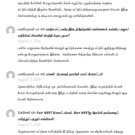
உதயநிதி பேச்சின் போது தொண்டர்கள் எழுப்பிய முழக்கத்தை கறறாக
கட்டுப்படுத்தி இருக்க வேண்டும். அதை கட்டுப்படுத்தாதது தவறான செயல். இந்த
பிரச்சனைக்கு உடனடியாக கைது என்பது பாசிஸ்டுகளின்…
மணியரசன் மா
on
மாநில சட்டமன்ற இடைத்தேர்தலில் மண்ணைக் கவ்விய பாஜக!
எதிர்க்கட்சிகளின் வெற்றி தொடருமா?
August 7, 2026
பாசிச பாஜகவை தேர்தலில் வெறும் ஓட்டுக்களை வைத்து மட்டும் ஒழித்து விடுவது
என்பது போதுமானதாக இல்லை . அவர்களை சித்தாந்த ரீதியாக மக்களிடம்
அம்பலப்படுத்த வேண்டும் அவர்களால்…
மணியரசன் மா
on
பாலன்: அபலைத் தாயின் பாசப் போராட்டம்!
August 7, 2026
ஆணாதிக்க பிற்போக்கு மூட நம்பிக்கைகள் கொண்ட இந்த சமூகத்தில் பெண்
போக பொருள்தான் என்பதை இந்த படத்தின் கதை சொல்ல வருகிறது மேலும் ஒரு
பெண் நேர்மையாக…
Vadivel
on
Fair NEET போராட்டங்கள், Ban NEETஐ நோக்கி நகர்வதைப்
பார்த்துப் பதறும் சங்கிகள்!
August 5, 2026
அருமையான கட்டுரை சமீபத்தில் நீட்டுக்கு ஆதரவாக பல வீடியோக்கள் வந்தது