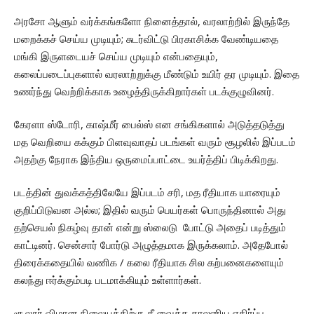
அரசோ ஆளும் வர்க்கங்களோ நினைத்தால், வரலாற்றில் இருந்தே
மறைக்கச் செய்ய முடியும்; சுடர்விட்டு பிரகாசிக்க வேண்டியதை
மங்கி இருளடையச் செய்ய முடியும் என்பதையும்,
கலைப்படைப்புகளால் வரலாற்றுக்கு மீண்டும் உயிர் தர முடியும். இதை
உணர்ந்து வெற்றிக்காக உழைத்திருக்கிறார்கள் படக்குழுவினர்.
கேரளா ஸ்டோரி, காஷ்மீர் பைல்ஸ் என சங்கிகளால் அடுத்தடுத்து
மத வெறியை கக்கும் பிளவுவாதப் படங்கள் வரும் சூழலில் இப்படம்
அதற்கு நேராக இந்திய ஒருமைப்பாட்டை உயர்த்திப் பிடிக்கிறது.
படத்தின் துவக்கத்திலேயே இப்படம் சரி, மத ரீதியாக யாரையும்
குறிப்பிடுவன அல்ல; இதில் வரும் பெயர்கள் பொருந்தினால் அது
தற்செயல் நிகழ்வு தான் என்று ஸ்லைடு போட்டு அதைப் படித்தும்
காட்டினர். சென்சார் போர்டு அழுத்தமாக இருக்கலாம். அதேபோல்
திரைக்கதையில் வணிக / கலை ரீதியாக சில கற்பனைகளையும்
கலந்து ஈர்க்கும்படி படமாக்கியும் உள்ளார்கள்.
சூலூர் விமான நிலையத்திற்கு தீ வைத்த காலனிய எதிர்ப்பு