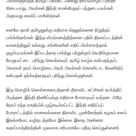
அவர்களுக்குத் தமிழ்ப் பற்றோ, அல்லது தாய்மொழிப் பற்றோ
கிடையாது. அவர்கள் இந்தி சமஸ்கிருதப் பற்றுடையவர்கள்.
அதாவது காவிப் பாசிஸ்டுகள்.
எனவே தான் தமிழனுக்கு எதிராக தெலுங்கனை நிறுத்தப்
பார்க்கிறார்கள். இந்த விமர்சனத்திற்கான பதில் திரைப்படத்தின்
வசனத்திலும் உள்ளது. சங்கிகளின் சதிப் பிரச்சாரத்தால்
குழம்புபவர்கள் இப்படத்தை பார்த்து பற்றுக்கும் வெறிக்குமான
வேறுபாட்டை புரிந்து கொள்ளவும். தமிழ் வாழ்க என்பதற்கும்,
அவரவர் தாய் மொழியை அவர் அவர்கள் கொண்டாட வேண்டும்
என்பதன் தர்க்கத்தையும் புரிந்து கொள்ளுங்கள்.
இரு மொழிக் கொள்கையைத்தான் திராவிட கட்சிகள் உயர்த்திப்
பிடித்தன. இந்தி திணிப்புக்கு எதிராக போராடியும் வந்தன. அதே
நேரம் ரத்த சகதியில் மூழ்கடிக்கப்பட்ட இந்தி எதிர்ப்புப்
போராட்டத்தில் மாணவர்களை திராவிட முன்னேற்றக் கழகம் களம்
இறக்கவோ, வழிநடத்தவோ இல்லை. இதை அண்ணா
கதாப்பாத்திரத்தின் மூலமாக சரியாகவே பதிவு செய்துள்ளனர்.