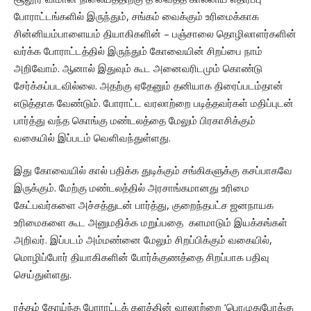
போராட்டங்களில் இருந்தும், சங்கம் வைக்கும் உரிமைக்காக
சின்னியம்பாளையம் தியாகிகளின் – பஞ்சாலை தொழிலாளர்களின்
வர்க்க போராட்டத்தில் இருந்தும் கோவையின் சிறப்பை நாம்
அறிவோம். ஆனால் இதுவும் கூட அனைவரிடமும் கொண்டு
சேர்க்கப்படவில்லை. அதற்கு ஏதேனும் தனியாக திரைப்படம்தான்
எடுத்தாக வேண்டும். போராட்ட வரலாற்றை படித்தவர்கள் மதிப்புடன்
பார்த்து வந்த கொங்கு மண்டலத்தை மேலும் பிரகாசிக்கும்
வகையில் இப்படம் வெளிவந்துள்ளது.
இது கோவையில் கால் பதிக்க துடிக்கும் சங்கிகளுக்கு கசப்பாகவே
இருக்கும். மேற்கு மண்டலத்தில் அரசாங்கமானது உரிமை
கேட்பவர்களை அச்சத்துடன் பார்த்து, குறைந்தபட்ச ஜனநாயக
உரிமைகளை கூட அனுமதிக்க மறுப்பதை களமாடும் இயக்கங்கள்
அறிவர். இப்படம் அம்மண்னை மேலும் சிறப்பிக்கும் வகையில்,
மொழிப்போர் தியாகிகளின் போர்க்குணத்தை சிறப்பாக பதிவு
செய்துள்ளது.
ரத்தம் தோய்ந்த போராட்டக் களத்தின் வரலாற்றை ‘பொழுதுபோக்கு