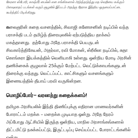
கேரளா ஸ்டோரி, காஷ்மீர் பைல்ஸ் என சங்கிகளால் அடுத்தடுத்து மத வெறியை கக்கும்
பிளவுவாதப் படங்கள் வரும் சூழலில் இப்படம் அதற்கு நேராக இந்திய ஒருமைப்பாட்டை
உயர்த்திப் பிடிக்கிறது.
க
லைஞரின் கதை வசனத்தில், சிவாஜி கணேசனின் நடிப்பில் வந்த
பராசக்தி படம் தமிழ்த் திரையுலகில் ஏற்படுத்திய தாக்கம்
மகத்தானது. தற்போது அதே பராசக்தி பெயருடன்
சிவகார்த்திகேயன், அதர்வா, ரவி மோகன், ஸ்ரீலீலா நடிப்பில், சுதா
கொங்கரா இயக்கத்தில் வெளியாகி உள்ளது. ஒன்றிய மோடி அரசின்
தணிக்கைக் குழுவால் 25க்கும் மேற்பட்ட வெட்டுக்காயங்களுடன்
திரைக்கு வந்தது. வெட்டப்பட்ட காட்சிகளும் வசனங்களும்
இணையத்தில் தீயாய் பரவி வருகின்றன.
மொழிப்போர்
–
வ
ரலாற்று கதைக்களம்
!
தமிழக அரசியலில் இந்தி திணிப்புக்கு எதிரான மாணவர்களின்
போராட்டம் மறக்க – மறைக்க முடியாத ஒன்று. அதே நேரம்
அப்போது ஆட்சியில் இருந்த ஒன்றிய, மாநில அரசாங்கங்களால்
திட்டமிட்டு நசுக்கப்பட்டு, இருட்டடிப்பு செய்யப்பட்ட போராட்டங்களில்
ஒன்று.