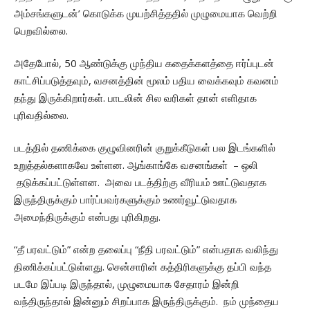
அம்சங்களுடன்’ கொடுக்க முயற்சித்ததில் முழுமையாக வெற்றி
பெறவில்லை.
அதேபோல், 50 ஆண்டுக்கு முந்திய கதைக்களத்தை ஈர்ப்புடன்
காட்சிப்படுத்தவும், வசனத்தின் மூலம் பதிய வைக்கவும் கவனம்
தந்து இருக்கிறார்கள். பாடலின் சில வரிகள் தான் எளிதாக
புரிவதில்லை.
படத்தில் தணிக்கை குழுவினரின் குறுக்கீடுகள் பல இடங்களில்
உறுத்தல்களாகவே உள்ளன. ஆங்காங்கே வசனங்கள் – ஒலி
தடுக்கப்பட்டுள்ளன. அவை படத்திற்கு வீரியம் ஊட்டுவதாக
இருந்திருக்கும் பார்ப்பவர்களுக்கும் உணர்வூட்டுவதாக
அமைந்திருக்கும் என்பது புரிகிறது.
“தீ பரவட்டும்” என்ற தலைப்பு “நீதி பரவட்டும்” என்பதாக வலிந்து
திணிக்கப்பட்டுள்ளது. சென்சாரின் கத்திரிகளுக்கு தப்பி வந்த
படமே இப்படி இருந்தால், முழுமையாக சேதாரம் இன்றி
வந்திருந்தால் இன்னும் சிறப்பாக இருந்திருக்கும். நம் முந்தைய