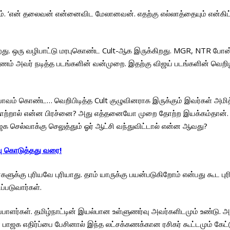
. ‘என் தலைவன் என்னைவிட மேலானவன். எதற்கு எல்லாத்தையும் என்கிட்ட 
றது. ஒரு வழிபாட்டு மரபுகொண்ட Cult-ஆக இருக்கிறது. MGR, NTR போன்ற
ரணம் அவர் நடித்த படங்களின் வன்முறை. இதற்கு விஜய் படங்களின் வெற
ோபாவம் கொண்ட… வெறிபிடித்த Cult குழுவினராக இருக்கும் இவர்கள் அமி
 தோற்றால் என்ன பிரச்னை? அது எத்தனையோ முறை தோற்ற இயக்கம்தான். அ
ெல்வாக்கு செலுத்தும் ஓர் ஆட்சி வந்துவிட்டால் என்ன ஆவது?
வு கொடுத்தது வரை!
க்கு புரியவே புரியாது. தாம் யாருக்கு பயன்படுகிறோம் என்பது கூட புரி
்படுவார்கள்.
ாளர்கள். தமிழ்நாட்டின் இயல்பான உள்ளுணர்வு அவர்களிடமும் உண்டு. அந
ர பாஜக எதிர்ப்பை பேசினால் இந்த லட்சக்கணக்கான ரசிகர் கூட்டமும் க