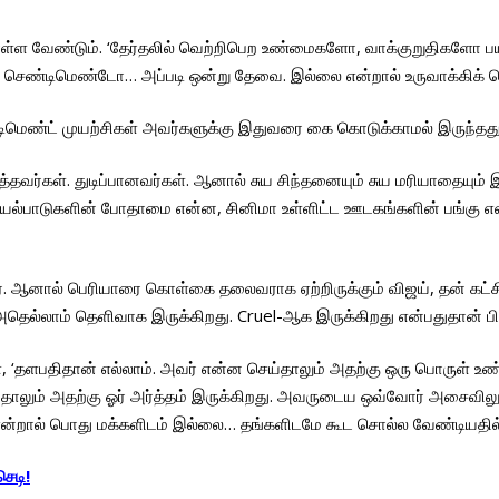
ொள்ள வேண்டும். ‘தேர்தலில் வெற்றிபெற உண்மைகளோ, வாக்குறுதிகளோ பய
ெண்டிமெண்டோ… அப்படி ஒன்று தேவை. இல்லை என்றால் உருவாக்கிக் க
டிமெண்ட் முயற்சிகள் அவர்களுக்கு இதுவரை கை கொடுக்காமல் இருந்தது. வ
ித்தவர்கள். துடிப்பானவர்கள். ஆனால் சுய சிந்தனையும் சுய மரியாதையு
யல்பாடுகளின் போதாமை என்ன, சினிமா உள்ளிட்ட ஊடகங்களின் பங்கு என
ன்றார். ஆனால் பெரியாரை கொள்கை தலைவராக ஏற்றிருக்கும் விஜய், தன
அதெல்லாம் தெளிவாக இருக்கிறது. Cruel-ஆக இருக்கிறது என்பதுதான் ப
ளபதிதான் எல்லாம். அவர் என்ன செய்தாலும் அதற்கு ஒரு பொருள் உண்டு’
்தாலும் அதற்கு ஓர் அர்த்தம் இருக்கிறது. அவருடைய ஒவ்வோர் அசைவிலு
ன்றால் பொது மக்களிடம் இல்லை… தங்களிடமே கூட சொல்ல வேண்டியதில்ல
ெடி!