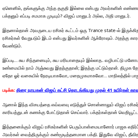
ஏனெனில், தங்களுக்கு அந்த தகுதி இல்லை என்பது அவர்களின் எண்ணம்
பக்தனும் எப்படி சமமாக முடியும்? விஜய் மானுடர் அல்ல, அதி மானுடர்.
இதனால்தான் அவருடைய ரசிகர் கூட்டம் ஒரு Trance state-ல் இருக்கி
ரசிகர்கள் வேறுபடும் இடம் என்பது இவர்களின் ஆக்ரோஷம். அதற்கு கா
வேண்டும்.
இப்படி… சுய சிந்தனையும், சுய மரியாதையும் இல்லாத.. வழிபாட்டு மன
உண்மையில் நாம் அஞ்சுவது இதற்குதான்; இதற்கு மட்டும்தான். திமுக
ஏதோ ஓர் வகையில் நேரடியாகவோ, மறைமுகமாகவோ… மாநிலத்தில் பாஜக ச
படிக்க:
திரை நாயகன் விஜய் கட்சி தொடங்கியது முதல் 41 உயிர்கள் கா
ஆனால் இந்த விசயத்தை எவ்வளவு எடுத்துச் சொன்னாலும் விஜய் ரசிகர்களு
காரியத்துடன் கணக்கு போட்டுதான் செய்வார். பக்தர்கள்தான் வெறியூட்டப
இத்தனைக்கும் விஜய் ரசிகர்களின் பெரும்பான்மையானோர் பாஜக எதிர்ப்ப
அவர்கள் வைத்திருக்கும் கண்மூடித்தனமான பக்தி. இதுவே விஜய், தீவி