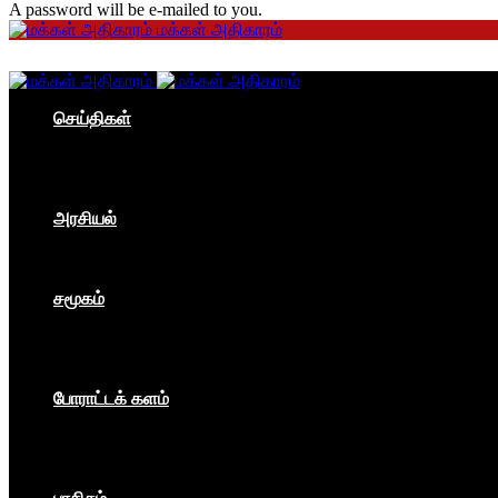
A password will be e-mailed to you.
மக்கள் அதிகாரம்
செய்திகள்
தமிழகம்
இந்தியா
உலகம்
பொருளாதாரம்
அரசியல்
ஐரோப்பா
ஆசியா
உலகம்
சமூகம்
கம்யூனிசம்
சோசலிசம்
கலை
பார்ப்பனீயம்
போராட்டக் களம்
மக்கள் அதிகாரம்
உலகம்
இந்தியா
இசை விழா