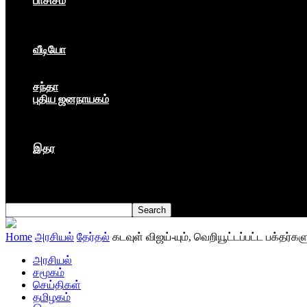
பாசிசம்
காவிமயம்
கார்ப்பரேட் மயம்
ஏகாதிபத்தியம்
வீடியோ
பேட்டி
பாடல்கள்
சந்தா
புதிய ஜனநாயகம்
மார்க்ஸிய லெனினின் இதழ்
தினசரி
தத்துவம்
இதர
முகநூல் பதிவு
நூல் அறிமுகம்
கவிதை
Home
அரசியல்
தேர்தல்
கடவுள் விஜய்-யும், வெறியூட்டப்பட்ட பக்தர்கள
அரசியல்
சமூகம்
செய்திகள்
தமிழகம்