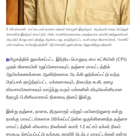
5 பிரி கொண்ட சாட்டையால் கூரான கற்கள் சொருகி இருக்கும். அடித்தால் சதை பிய்த்துக்
கொண்டு இரத்தம் கொட்டும். பின்பு சாணிக்கரைசலை பலவந்தமாக வாயில் ஊற்றுவார்கள்.
அடிபடும் போது வாய் திறந்து அழக்கூடாது. தாழ்த்தப்பட்ட கூலி ஏழை விவசாயிகள், “சாணிப்
பால் சவுக்கடி சாம்ராஜ்யத்தின்” கீழ் கொடும் துன்பத்தை அனுபவித்து வந்தனர்.
த
மிழகத்தில் துவங்கப்பட்ட இந்திய பொதுவுடமை கட்சியின் (CPI)
முதல் கிளையின் உறுப்பினராகவும், தஞ்சை மாவட்டத்தில்
ஆயிரக்கணக்கான ஆண்டுகளாக அடக்கி ஒடுக்கப்பட்டு வந்த
பிறப்பால் தாழ்த்தப்பட்ட மக்களாகவும், நிலமற்ற கூலி, ஏழை
விவசாயிகளாகவும் வாழ்ந்து வரும் மக்களின் விடிவெள்ளியான
தோழர் பி.சீனிவாசராவ் நினைவு தினம் இன்று.
இன்று தஞ்சை, நாகை, திருவாரூர் மற்றும் மயிலாடுதுறை என்று
நான்கு மாவட்டங்களாக பிரிக்கப்பட்டுள்ள ஒருங்கிணைந்த தஞ்சை
மாவட்டத்தின் விவசாய நிலங்கள் சுமார் 12 லட்சம் ஏக்கர் நிலம்
சாகுபடி செய்யப்பட்டு வந்தது. காவிரி டெல்டா மாவட்டங்கள் என்று