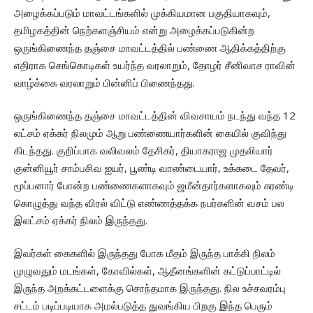
அழைக்கப்படும் மாவட்டங்களில் முக்கியமான பகுதியாகவும்,
தமிழகத்தின் நெற்களஞ்சியம் என்று அழைக்கப்படுகின்ற
ஒருங்கிணைந்த தஞ்சை மாவட்டத்தில் பண்ணை ஆதிக்கத்திற்கு
எதிராக செங்கொடிகள் உயர்ந்த வரலாறும், தோழர் சீனிவாச ராவின்
வாழ்க்கை வரலாறும் பின்னிப் பிணைந்தது.
ஒருங்கிணைந்த தஞ்சை மாவட்டத்தின் விவசாயம் நடந்து வந்த 12
லட்சம் ஏக்கர் நிலமும் ஆறு பண்ணையார்களின் கையில் குவிந்து
கிடந்தது. குறிப்பாக வலிவலம் தேசிகர், தியாகராஜ முதலியார்
குன்னியூர் சாம்பசிவ ஐயர், பூண்டி வாண்டையார், உக்கடை தேவர்,
மூப்பனார் போன்ற பண்ணைகளாகவும் ஜமீன்தார்களாகவும் சுரண்டி
கொழுத்து வந்த விரல் விட்டு எண்ணத்தக்க நபர்களின் வசம் பல
இலட்சம் ஏக்கர் நிலம் இருந்தது.
இவர்கள் கைகளில் இருந்தது போக மீதம் இருந்த பாக்கி நிலம்
முழுவதும் மடங்கள், கோவில்கள், ஆதீனங்களின் கட்டுப்பாட்டில்
இருந்த அறக்கட்டளைக்கு சொந்தமாக இருந்தது. நில உச்சவரம்பு
சட்டம் படிப்படியாக அமல்படுத்த துவங்கிய பிறகு இந்த பெரும்