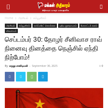
Home
அரசியல்
கம்யூனிசம்
அரசியல்
கம்யூனிசம்
கார்ப்பரேட் கொள்ளை
புதிய ஜனநாயகம்
போராட்டக் களம்
விவசாயம்
செப்டம்பர் 30: தோழர் சீனிவாச ராவ்
நினைவு தினத்தை நெஞ்சில் ஏந்தி
நிற்போம்!
By
மருது பாண்டியன்
-
September 30, 2025
0