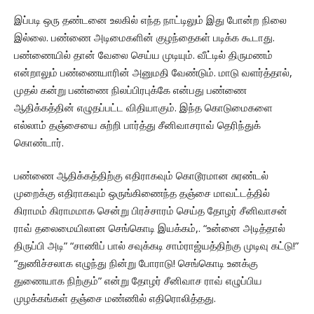
இப்படி ஒரு தண்டனை உலகில் எந்த நாட்டிலும் இது போன்ற நிலை
இல்லை. பண்ணை அடிமைகளின் குழந்தைகள் படிக்க கூடாது.
பண்ணையில் தான் வேலை செய்ய முடியும். வீட்டில் திருமணம்
என்றாலும் பண்ணையாரின் அனுமதி வேண்டும். மாடு வளர்த்தால்,
முதல் கன்று பண்ணை நிலப்பிரபுக்கே என்பது பண்ணை
ஆதிக்கத்தின் எழுதப்பட்ட விதியாகும். இந்த கொடுமைகளை
எல்லாம் தஞ்சையை சுற்றி பார்த்து சீனிவாசராவ் தெரிந்துக்
கொண்டார்.
பண்ணை ஆதிக்கத்திற்கு எதிராகவும் கொடூரமான சுரண்டல்
முறைக்கு எதிராகவும் ஒருங்கிணைந்த தஞ்சை மாவட்டத்தில்
கிராமம் கிராமமாக சென்று பிரச்சாரம் செய்த தோழர் சீனிவாசன்
ராவ் தலைமையிலான செங்கொடி இயக்கம்,. “உன்னை அடித்தால்
திருப்பி அடி” “சாணிப் பால் சவுக்கடி சாம்ராஜ்யத்திற்கு முடிவு கட்டு!”
“துணிச்சலாக எழுந்து நின்று போராடு! செங்கொடி உனக்கு
துணையாக நிற்கும்” என்று தோழர் சீனிவாச ராவ் எழுப்பிய
முழக்கங்கள் தஞ்சை மண்ணில் எதிரொலித்தது.