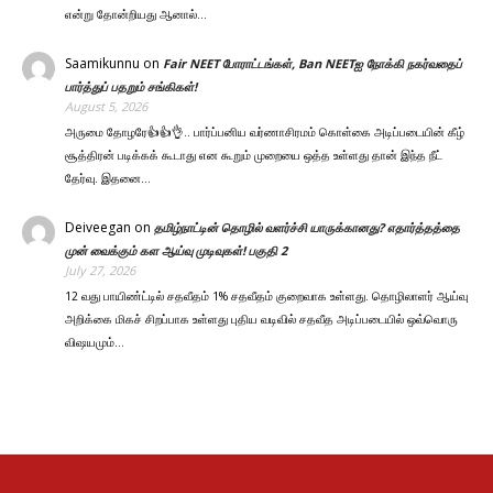
என்று தோன்றியது ஆனால்…
Saamikunnu
on
Fair NEET போராட்டங்கள், Ban NEETஐ நோக்கி நகர்வதைப்
பார்த்துப் பதறும் சங்கிகள்!
August 5, 2026
அருமை தோழரே👍👍👌.. பார்ப்பனிய வர்ணாசிரமம் கொள்கை அடிப்படையின் கீழ்
சூத்திரன் படிக்கக் கூடாது என கூறும் முறையை ஒத்த உள்ளது தான் இந்த நீட்
தேர்வு. இதனை…
Deiveegan
on
தமிழ்நாட்டின் தொழில் வளர்ச்சி யாருக்கானது? எதார்த்தத்தை
முன் வைக்கும் கள ஆய்வு முடிவுகள்! பகுதி 2
July 27, 2026
12 வது பாயிண்ட்டில் சதவீதம் 1% சதவீதம் குறைவாக உள்ளது. தொழிலாளர் ஆய்வு
அறிக்கை மிகச் சிறப்பாக உள்ளது புதிய வடிவில் சதவீத அடிப்படையில் ஒவ்வொரு
விஷயமும்…