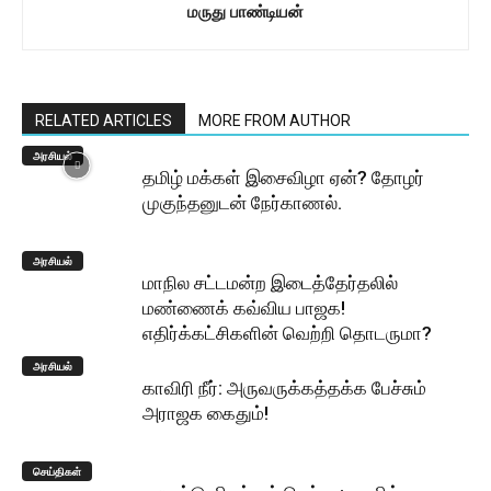
மருது பாண்டியன்
RELATED ARTICLES
MORE FROM AUTHOR
அரசியல்
தமிழ் மக்கள் இசைவிழா ஏன்? தோழர்
முகுந்தனுடன் நேர்காணல்.
அரசியல்
மாநில சட்டமன்ற இடைத்தேர்தலில்
மண்ணைக் கவ்விய பாஜக!
எதிர்க்கட்சிகளின் வெற்றி தொடருமா?
அரசியல்
காவிரி நீர்: அருவருக்கத்தக்க பேச்சும்
அராஜக கைதும்!
செய்திகள்