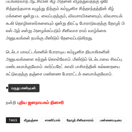
பயங்கரவாத ஆட்சியின் கீழ் அதனை வீழ்த்துவதற்கு ஒரே
சித்தாந்தமாக எழுந்து நிற்கும் கம்யூனிச சித்தாந்தத்தின் கீழ்
மக்களை ஒன்று பட வைப்பதற்கும், விவசாயிகளையும், விவசாயக்
கூலி தொழிலாளர்களையும் ஒன்று திரட்டி போராடுவதற்கு தோழர் பி
எஸ் ஆர் என்று அழைக்கப்படும் சீனிவாச ராவ் வாழ்க்கை
அனுபவங்கள் நமக்கு மீண்டும் தேவைப்படுகிறது.
டெல்டா மாவட்டங்களில் போராடிய கம்யூனிச தியாகிகளின்
அனுபவங்களை கற்றுக் கொள்வோம். மீண்டும் டெல்டாவை சிவப்பு
மண்டலமாக்குவோம். கார்ப்பரேட் காவி பாசிசத்தின் கல்லறையை
கட்டுவதற்கு தஞ்சை மண்ணை போராட்டக் களமாக்குவோம்.
◾
மருது பாண்டியன்.
நன்றி
புதிய ஜனநாயகம் தினசரி
TAGS
கீழதஞ்சை
சாணிப்பால்
தோழர்.சீனிவாசராவ்
பண்ணையடிமை