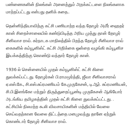
பண்ணைகளின் நிலங்கள் அனைத்தும் அறக்கட்டளை நிலங்களாக
மாற்றப்பட்டது என்பது தனிக் கதை..
தென்னிந்தியாவிற்கு கட்சி பணியாற்ற வந்த தோழர் அமீர் ஹைதர்
கான் சிறைச்சாலையில் கண்டுபிடித்த அரிய முத்து தான் தோழர்
சீனிவாச ராவ். கர்நாடக மாநிலத்தில் பிறந்த தோழர் சீனிவாச ராவ்
கைகளில் கம்யூனிஸ்ட் கட்சி அறிக்கை ஒன்றை வழங்கி கம்யூனிச
இயக்கத்திற்கு கொண்டு வந்தார் தோழர் கான்.
1936 ல் சென்னையில் முதல் கம்யூனிஸ்ட் கட்சி கிளை
துவக்கப்பட்டது. தோழர்கள் பி.ராமமூர்த்தி, ஜீவா சீனிவாசராவ்
ஏ.எஸ்.கே., சி.எஸ்.சுப்ரமணியம் கே.முருகேசன், டி.ஆர். சுப்ரமணியன்,
சி.பி.இளங்கோ மற்றும் திருத்துறைப்பூண்டி முருகேசன் ஆகியோர்
அடங்கிய தமிழகத்தின் முதல் கட்சி கிளை துவக்கப்பட்டது. .
கட்சியில் நிலமற்ற கூலி விவசாயிகளின் மத்தியில் வேலை
செய்வதற்கான வேலை திட்டத்தை மனமுவந்து தானே ஏற்றுக்
கொண்டார் தோழர் சீனிவாச ராவ்.