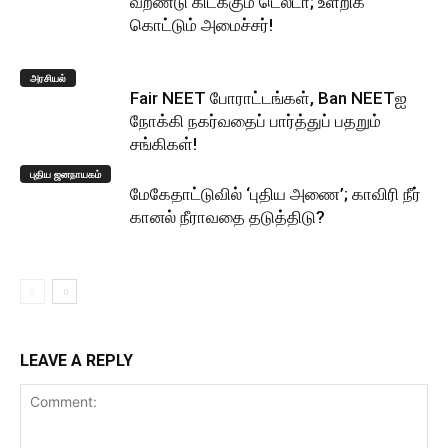
வறண்டு கிடக்கும் டெல்டா; உளறிக்
கொட்டும் அமைச்சர்!
அரசியல்
Fair NEET போராட்டங்கள், Ban NEETஐ
நோக்கி நகர்வதைப் பார்த்துப் பதறும்
சங்கிகள்!
புதிய ஜனநாயகம்
மேகேதாட்டுவில் ‘புதிய அணை’; காவிரி நீர்
கானல் நீராவதை தடுத்திடு?
LEAVE A REPLY