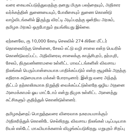
வரை கையகப்படுத்துவதற்கு தனது மிருக பலத்தையும், அதிகார
வர்க்கத்தின் துணையையும், போலீசையும் துணை கொண்டு
வாழ்விடங்களில் இருந்து விரட்டி அடிப்பதற்கு ஒன்றிய அரசும்,
தமிழக அரசும் ஒருபோதும் தயங்கியது இல்லை.
ஏற்கனவே, ரூ 10,000 கோடி செலவில் 274 கிலோ மீட்டர்
தொலைவிற்கு சென்னை, சேலம் எட்டு வழி சாலை என்ற பெயரில்
கொண்டுவரப்பட்ட அதிவிரைவு சாலைக்கு காஞ்சிபுரம், தர்மபுரி,
சேலம், திருவண்ணாமலை உள்ளிட்ட மாவட்டங்களின் விவசாய
நிலங்கள் பெரும்பான்மையாக பாதிக்கப்படும் என்ற சூழலில் அதற்கு
எதிராக கடுமையாக மக்கள் போராடினார். இன்று வரை அந்தத்
திட்டம் தற்காலிகமாக நிறுத்தி வைக்கப்பட்டுள்ளதே ஒழிய அதனை
அமைக்காமல் ஓய மாட்டோம் என்று திமுக உள்ளிட்ட அனைத்து
கட்சிகளும் குதித்துக் கொண்டுள்ளனர்.
தமிழகத்தைப் பொறுத்தவரை விரைவாக நகரமயமாக்கும்
அதிகரித்துக் கொண்டே செல்கிறது. விவசாய நிலங்கள் படிப்படியாக
ரியல் எஸ்டேட் மாஃபியாக்களால் விழுங்கப்படுகிறது. மறுபுறம் சிறப்பு