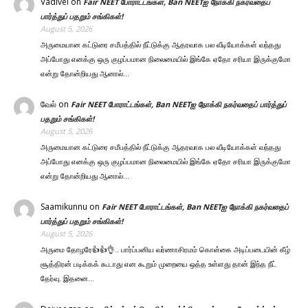
Vadivel
on
Fair NEET போராட்டங்கள், Ban NEETஐ நோக்கி நகர்வதைப்
பார்த்துப் பதறும் சங்கிகள்!
August 5, 2026
அருமையான கட்டுரை சமீபத்தில் நீட்டுக்கு ஆதரவாக பல வீடியோக்கள் வந்தது
அப்போது எனக்கு ஒரு குழப்பமான நிலைமையில் இங்கே ஏதோ சரியா இருக்குமோ
என்று தோன்றியது ஆனால்…
வேல்
on
Fair NEET போராட்டங்கள், Ban NEETஐ நோக்கி நகர்வதைப் பார்த்துப்
பதறும் சங்கிகள்!
August 5, 2026
அருமையான கட்டுரை சமீபத்தில் நீட்டுக்கு ஆதரவாக பல வீடியோக்கள் வந்தது
அப்போது எனக்கு ஒரு குழப்பமான நிலைமையில் இங்கே ஏதோ சரியா இருக்குமோ
என்று தோன்றியது ஆனால்…
Saamikunnu
on
Fair NEET போராட்டங்கள், Ban NEETஐ நோக்கி நகர்வதைப்
பார்த்துப் பதறும் சங்கிகள்!
August 5, 2026
அருமை தோழரே👍👍👌.. பார்ப்பனிய வர்ணாசிரமம் கொள்கை அடிப்படையின் கீழ்
சூத்திரன் படிக்கக் கூடாது என கூறும் முறையை ஒத்த உள்ளது தான் இந்த நீட்
தேர்வு. இதனை…