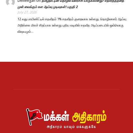
Deiveegan
on
தமிழ்நாட்டின் தொழில் வளர்ச்சி யாருக்கானது? எதார்த்தத்தை
முன் வைக்கும் கள ஆய்வு முடிவுகள்! பகுதி 2
July 27, 2026
12 வது பாயிண்ட்டில் சதவீதம் 1% சதவீதம் குறைவாக உள்ளது. தொழிலாளர் ஆய்வு
அறிக்கை மிகச் சிறப்பாக உள்ளது புதிய வடிவில் சதவீத அடிப்படையில் ஒவ்வொரு
விஷயமும்…