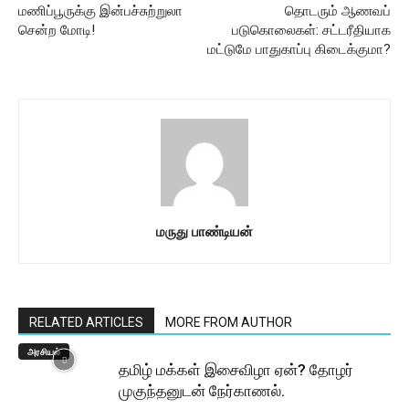
மணிப்பூருக்கு இன்பச்சுற்றுலா
தொடரும் ஆணவப்
சென்ற மோடி!
படுகொலைகள்: சட்டரீதியாக
மட்டுமே பாதுகாப்பு கிடைக்குமா?
மருது பாண்டியன்
RELATED ARTICLES
MORE FROM AUTHOR
அரசியல்
தமிழ் மக்கள் இசைவிழா ஏன்? தோழர்
முகுந்தனுடன் நேர்காணல்.