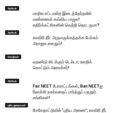
அரசியல்
மாநில சட்டமன்ற இடைத்தேர்தலில்
மண்ணைக் கவ்விய பாஜக!
எதிர்க்கட்சிகளின் வெற்றி தொடருமா?
அரசியல்
காவிரி நீர்: அருவருக்கத்தக்க பேச்சும்
அராஜக கைதும்!
செய்திகள்
வறண்டு கிடக்கும் டெல்டா; உளறிக்
கொட்டும் அமைச்சர்!
அரசியல்
Fair NEET போராட்டங்கள், Ban NEETஐ
நோக்கி நகர்வதைப் பார்த்துப் பதறும்
சங்கிகள்!
புதிய ஜனநாயகம்
மேகேதாட்டுவில் ‘புதிய அணை’; காவிரி நீர்