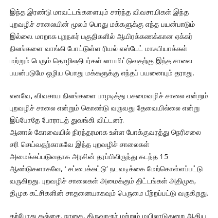
இந்த இரண்டு மாவட்டங்களையும் சார்ந்த விவசாயிகள் இந்த
புறவழிச் சாலையின் மூலம் பொது மக்களுக்கு எந்த பயன்பாடும்
இல்லை. மாறாக புறநகர் பகுதிகளில் ஆயிரக்கணக்கான ஏக்கர்
நிலங்களை வாங்கி போட்டுள்ள ரியல் எஸ்டேட் மாஃபியாக்கள்
மற்றும் பெரும் தொழிலதிபர்கள் லாபமிட்டுவதற்கு இந்த சாலை
பயன்படுமே ஒழிய பொது மக்களுக்கு எந்தப் பயனையும் தராது.
எனவே, விவசாய நிலங்களை பாழடித்து பசுமைவழிச் சாலை என்றும்
புறவழிச் சாலை என்றும் கொண்டு வருவது தேவையில்லை என்று
இப்போதே போராடத் துவங்கி விட்டனர்.
ஆனால் கோவையில் நிரந்தரமாக உள்ள போக்குவரத்து நெரிசலை
சரி செய்வதற்காகவே இந்த புறவழிச் சாலைகள்
அமைக்கப்படுவதாக அரசின் தரப்பிலிருந்து கடந்த 15
ஆண்டுகளாகவே, ‘ சப்பைக்கட்டு’ நடவடிக்கை மேற்கொள்ளப்பட்டு
வருகிறது. புறவழிச் சாலைகள் அமைக்கும் திட்டங்கள் அதிமுக,
திமுக கட்சிகளின் சாதனையாகவும் பெருமை பீற்றப்பட்டு வருகிறது.
தற்போது தஞ்சை, நாகை, திருவாரூர் மற்றும் மயிலாடுதுறை ஆகிய