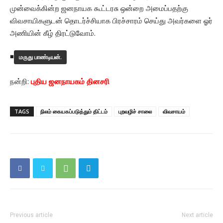
முன்வைக்கின்ற ஜனநாயக கூட்டரசு ஒன்றை அமைப்பதற்கு
விவசாயிகளுடன் தொடர்ச்சியாக பிரச்சாரம் செய்து அவர்களை ஓர்
அணியின் கீழ் திரட்டுவோம்.
◾
மருது பாண்டியன்.
நன்றி:
புதிய ஜனநாயகம் தினசரி
TAGS
நிலம் கையகப்படுத்தும் திட்டம்
புறவழிச் சாலை
விவசாயம்
Previous article
Next article