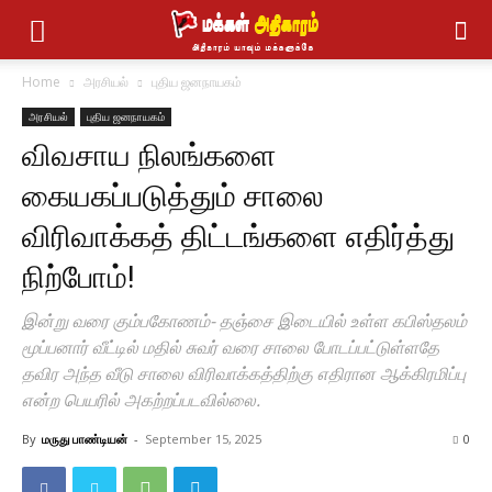
Home
அரசியல்
புதிய ஜனநாயகம்
அரசியல்
புதிய ஜனநாயகம்
விவசாய நிலங்களை
கையகப்படுத்தும் சாலை
விரிவாக்கத் திட்டங்களை எதிர்த்து
நிற்போம்!
இன்று வரை கும்பகோணம்- தஞ்சை இடையில் உள்ள கபிஸ்தலம்
மூப்பனார் வீட்டில் மதில் சுவர் வரை சாலை போடப்பட்டுள்ளதே
தவிர அந்த வீடு சாலை விரிவாக்கத்திற்கு எதிரான ஆக்கிரமிப்பு
என்ற பெயரில் அகற்றப்படவில்லை.
By
மருது பாண்டியன்
-
September 15, 2025
0