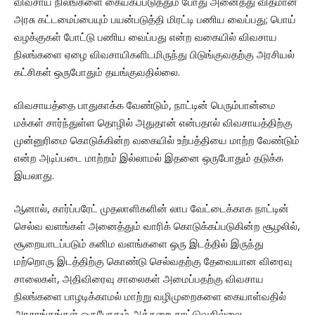
விவசாய நிலங்களை கையகப்படுத்தும் போது அனைத்து விதமான
அரசு கட்டமைப்பையும் பயன்படுத்தி மிரட்டி பணிய வைப்பது; பொய்
வழக்குகள் போட்டு பணிய வைப்பது என்ற வகையில் விவசாய
நிலங்களை ஏழை விவசாயிகளிடமிருந்து பிடுங்குவதற்கு அரசியல்
கட்சிகள் ஒருபோதும் தயங்குவதில்லை.
விவசாயத்தை பாதுகாக்க வேண்டும், நாட்டின் பெரும்பான்மை
மக்கள் சார்ந்துள்ள தொழில் அதுதான் என்பதால் விவசாயத்திற்கு
முன்னுரிமை கொடுக்கின்ற வகையில் உற்பத்தியை மாற்ற வேண்டும்
என்ற அடிப்படை மாற்றம் இல்லாமல் இதனை ஒருபோதும் தடுக்க
இயலாது.
ஆனால், கார்ப்பரேட் முதலாளிகளின் லாப வேட்டைக்காக நாட்டின்
செல்வ வளங்கள் அனைத்தும் வாரிக் கொடுக்கப்படுகின்ற சூழலில்,
சூறையாடப்படும் கனிம வளங்களை ஒரு இடத்தில் இருந்து
மற்றொரு இடத்திற்கு கொண்டு செல்வதற்கு தேவையான விரைவு
சாலைகள், அதிவிரைவு சாலைகள் அமைப்பதற்கு விவசாய
நிலங்களை பாழடிக்காமல் மாற்று வழிமுறைகளை கையாள்வதில்
அரசாங்கங்கள் ஒருபோதும் அக்கறை காட்டுவதில்லை.