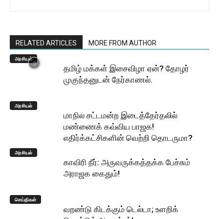
RELATED ARTICLES
MORE FROM AUTHOR
அரசியல்
தமிழ் மக்கள் இசைவிழா ஏன்? தோழர்
முகுந்தனுடன் நேர்காணல்.
அரசியல்
மாநில சட்டமன்ற இடைத்தேர்தலில்
மண்ணைக் கவ்விய பாஜக!
எதிர்க்கட்சிகளின் வெற்றி தொடருமா?
அரசியல்
காவிரி நீர்: அருவருக்கத்தக்க பேச்சும்
அராஜக கைதும்!
செய்திகள்
வறண்டு கிடக்கும் டெல்டா; உளறிக்