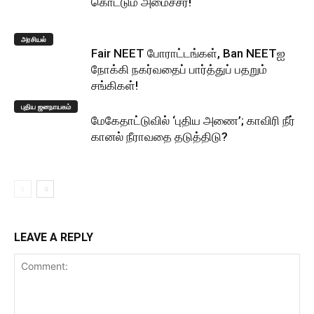
கொட்டும் அமைச்சர்!
அரசியல்
Fair NEET போராட்டங்கள், Ban NEETஐ
நோக்கி நகர்வதைப் பார்த்துப் பதறும்
சங்கிகள்!
புதிய ஜனநாயகம்
மேகேதாட்டுவில் ‘புதிய அணை’; காவிரி நீர்
கானல் நீராவதை தடுத்திடு?
LEAVE A REPLY