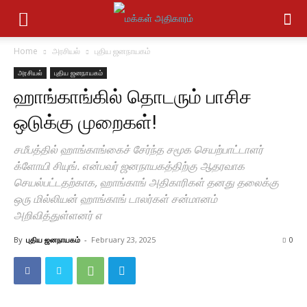
Home
அரசியல்
புதிய ஜனநாயகம்
அரசியல்
புதிய ஜனநாயகம்
ஹாங்காங்கில் தொடரும் பாசிச
ஒடுக்கு முறைகள்!
சமீபத்தில் ஹாங்காங்கைச் சேர்ந்த சமூக செயற்பாட்டாளர்
க்ளோயி சியுங். என்பவர் ஜனநாயகத்திற்கு ஆதரவாக
செயல்பட்டதற்காக, ஹாங்காங் அதிகாரிகள் தனது தலைக்கு
ஒரு மில்லியன் ஹாங்காங் டாலர்கள் சன்மானம்
அறிவித்துள்ளனர் எ
By
புதிய ஜனநாயகம்
-
February 23, 2025
0