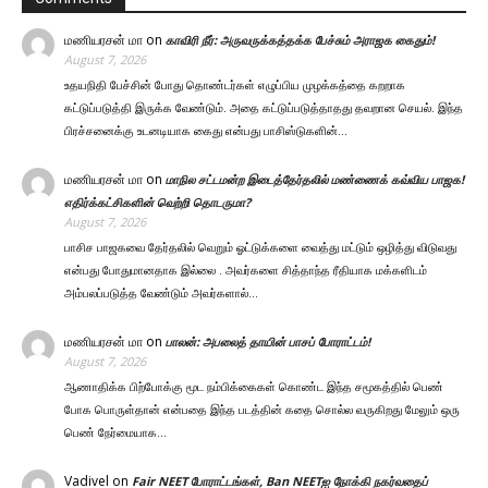
மணியரசன் மா
on
காவிரி நீர்: அருவருக்கத்தக்க பேச்சும் அராஜக கைதும்!
August 7, 2026
உதயநிதி பேச்சின் போது தொண்டர்கள் எழுப்பிய முழக்கத்தை கறறாக
கட்டுப்படுத்தி இருக்க வேண்டும். அதை கட்டுப்படுத்தாதது தவறான செயல். இந்த
பிரச்சனைக்கு உடனடியாக கைது என்பது பாசிஸ்டுகளின்…
மணியரசன் மா
on
மாநில சட்டமன்ற இடைத்தேர்தலில் மண்ணைக் கவ்விய பாஜக!
எதிர்க்கட்சிகளின் வெற்றி தொடருமா?
August 7, 2026
பாசிச பாஜகவை தேர்தலில் வெறும் ஓட்டுக்களை வைத்து மட்டும் ஒழித்து விடுவது
என்பது போதுமானதாக இல்லை . அவர்களை சித்தாந்த ரீதியாக மக்களிடம்
அம்பலப்படுத்த வேண்டும் அவர்களால்…
மணியரசன் மா
on
பாலன்: அபலைத் தாயின் பாசப் போராட்டம்!
August 7, 2026
ஆணாதிக்க பிற்போக்கு மூட நம்பிக்கைகள் கொண்ட இந்த சமூகத்தில் பெண்
போக பொருள்தான் என்பதை இந்த படத்தின் கதை சொல்ல வருகிறது மேலும் ஒரு
பெண் நேர்மையாக…
Vadivel
on
Fair NEET போராட்டங்கள், Ban NEETஐ நோக்கி நகர்வதைப்