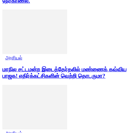
நேர்காணல்.
அரசியல்
மாநில சட்டமன்ற இடைத்தேர்தலில் மண்ணைக் கவ்விய
பாஜக! எதிர்க்கட்சிகளின் வெற்றி தொடருமா?