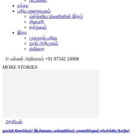
பாடல்கள்
சந்தா
புதிய ஜனநாயகம்
மார்க்ஸிய லெனினின் இதழ்
தினசரி
தத்துவம்
இதர
முகநூல் பதிவு
நூல் அறிமுகம்
கவிதை
© மக்கள் அதிகாரம் +91 87542 24908
MORE STORIES
அரசியல்
துருக்கி நிலநடுக்கம்! இயற்கையை புறக்கணிக்கும் முதலாளித்துவம் ஏற்படுத்திய பேரழிவு!