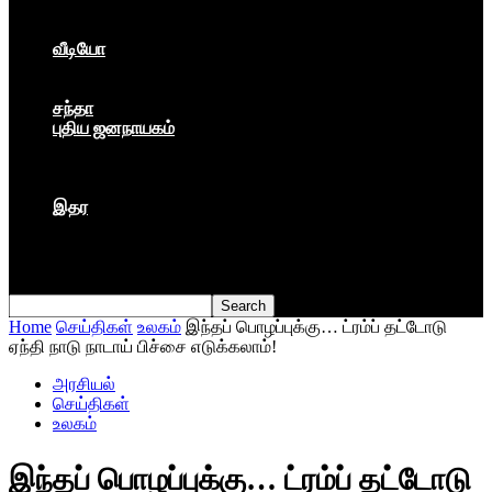
கார்ப்பரேட் மயம்
ஏகாதிபத்தியம்
வீடியோ
பேட்டி
பாடல்கள்
சந்தா
புதிய ஜனநாயகம்
மார்க்ஸிய லெனினின் இதழ்
தினசரி
தத்துவம்
இதர
முகநூல் பதிவு
நூல் அறிமுகம்
கவிதை
Home
செய்திகள்
உலகம்
இந்தப் பொழப்புக்கு… ட்ரம்ப் தட்டோடு
ஏந்தி நாடு நாடாய் பிச்சை எடுக்கலாம்!
அரசியல்
செய்திகள்
உலகம்
இந்தப் பொழப்புக்கு… ட்ரம்ப் தட்டோடு