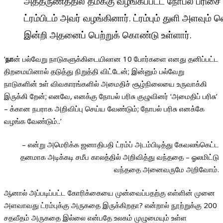
அத்தருணத்தில் தமக்கு வழங்கபபட்ட நோபல் பரிசை
ட்ரம்பிடம் அவர் வழங்கினார். ட்ரம்பும் துளி அளவும் வ
இன்றி அதனைப் பெற்றுக் கொண்டு உள்ளார்.
‘
நா
ன் பல்வேறு நாடுகளுக்கிடையிலான 10 போர்களை எனது தனிப்பட்ட
திறமையினால் தடுத்து நிறுத்தி விட்டேன்; இன்னும் பல்வேறு
நாடுகளின் உள் விவகாரங்களில் அமைதிச் சூழ்நிலையை உருவாக்கி
இருக்கி றேன்; எனவே, எனக்கு நோபல் பரிசு குழுவினர் ‘அமைதிப் பரிசு’
– க்கான நபராக அறிவிப்பு செய்ய வேண்டும்; நோபல் பரிசு எனக்கே
வழங்க வேண்டும்..’
– என்று அமெரிக்க ஜனாதிபதி ட்ரம்ப் அடம்பிடித்து கேவலங்கெட்ட
தனமாக அடிக்கடி சமீப காலத்தில் அறிவித்து வந்ததை – ஓலமிட்டு
வந்ததை அனைவருமே அறிவோம்.
ஆனால் அப்படிப்பட்ட கோரிக்கையை முன்வைப்பதற்கு எள்ளின் முனை
அளவாவது ட்ரம்புக்கு அருகதை இருக்கிறதா? என்றால் நூற்றுக்கு 200
சதவீதம் அருகதை இல்லை என்பதே உலகம் முழுமையும் உள்ள