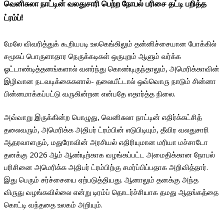
வெனிசுலா நாட்டின் வலதுசாரி பெற்ற நோபல் பரிசை தட்டி பறித்த
ட்ரம்ப்!
மேலே விவரித்துக் கூறியபடி உலகெங்கிலும் தன்னிச்சையான போக்கில்
சமூகப் பொருளாதார நெருக்கடிகள் ஒருபுறம் ஆளும் வர்க்க
ஓட்டாண்டித்தனங்களால் வளர்ந்து கொண்டிருந்தாலும், அமெரிக்காவின்
இழிவான நடவடிக்கைகளால்- தலையீட்டால் ஒவ்வொரு நாடும் சின்னா
பின்னமாக்கப்பட்டு வருகின்றன என்பதே எதார்த்த நிலை.
அவ்வாறு இருக்கின்ற பொழுது, வெனிசுலா நாட்டின் எதிர்க்கட்சித்
தலைவரும், அமெரிக்க அதிபர் ட்ரம்பின் எடுபிடியும், தீவிர வலதுசாரி
ஆதரவாளரும், மதுரோவின் அரசியல் எதிரியுமான மரியா மச்சாடோ
தனக்கு 2026 ஆம் ஆண்டிற்காக வழங்கப்பட்ட அமைதிக்கான நோபல்
பரிசினை அமெரிக்க அதிபர் ட்ரம்பிற்கு சமர்ப்பிப்பதாக அறிவித்தார்.
இது பெரும் சர்ச்சையை ஏற்படுத்தியது. ஆனாலும் தனக்கு அந்த
விருது வழங்கவில்லை என்று டிரம்ப் தொடர்ச்சியாக தமது ஆதங்கத்தை
கொட்டி வந்ததை உலகம் அறியும்.