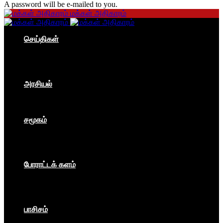
A password will be e-mailed to you.
மக்கள் அதிகாரம்
செய்திகள்
தமிழகம்
இந்தியா
உலகம்
பொருளாதாரம்
அரசியல்
ஐரோப்பா
ஆசியா
உலகம்
சமூகம்
கம்யூனிசம்
சோசலிசம்
கலை
பார்ப்பனீயம்
போராட்டக் களம்
மக்கள் அதிகாரம்
உலகம்
இந்தியா
இசை விழா
பாசிசம்
காவிமயம்