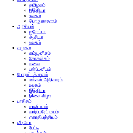
தமிழகம்
இந்தியா
உலகம்
பொருளாதாரம்
அரசியல்
ஐரோப்பா
ஆசியா
உலகம்
சமூகம்
கம்யூனிசம்
சோசலிசம்
கலை
பார்ப்பனீயம்
போராட்டக் களம்
மக்கள் அதிகாரம்
உலகம்
இந்தியா
இசை விழா
பாசிசம்
காவிமயம்
கார்ப்பரேட் மயம்
ஏகாதிபத்தியம்
வீடியோ
பேட்டி