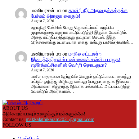
மணியரசன் மா
on
காவிரி நீர்: அருவருக்கத்தக்க
பேச்சும் அராஜக கைதும்!
August 7, 2026
உதயநிதி பேச்சின் போது தொண்டர்கள் எழுப்பிய
முழக்கத்தை கறறாக கட்டுப்படுத்தி இருக்க வேண்டும்.
அதை கட்டுப்படுத்தாதது தவறான செயல். இந்த
பிரச்சனைக்கு உடனடியாக கைது என்பது பாசிஸ்டுகளின்…
மணியரசன் மா
on
மாநில சட்டமன்ற
இடைத்தேர்தலில் மண்ணைக் கவ்விய பாஜக!
எதிர்க்கட்சிகளின் வெற்றி தொடருமா?
August 7, 2026
பாசிச பாஜகவை தேர்தலில் வெறும் ஓட்டுக்களை வைத்து
மட்டும் ஒழித்து விடுவது என்பது போதுமானதாக இல்லை .
அவர்களை சித்தாந்த ரீதியாக மக்களிடம் அம்பலப்படுத்த
வேண்டும் அவர்களால்…
ABOUT US
அதிகாரம் யாவும் உழைக்கும் மக்களுக்கே!
Contact us:
makkalathikaram2021@gmail.com
FOLLOW US
செய்திகள்