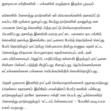
ஜனநாயக சக்திகளின் – மக்களின் கருத்தாக இருக்க முடியும்.
ஏனெனில் அனைத்து நாடுகளின் உள் விவகாரங்களில் தலையிட்டு
வரம்பு மீறி மூக்கை நுழைப்பது; வேற்று நாடுகளின் நலனுக்கு என
பாவனை செய்து கொண்டு அந்த நாட்டு செல்வாதாரங்களை
அபகரிப்பது; தனக்கு இணங்கி வராத நாட்டை பகைமை நாடாக்கிக்
கொண்டு தனக்கு இணங்கிய நாட்டினரை போர்த் தொடுக்கச் செய்து
போர் தொடுக்கும் நாட்டுக்கு பின்புலமாக நின்று ராணுவ உதவி உட்பட
அனைத்து விதமான பொருளாதார உதவிகளையும், ஏன், தன்
படைவீரர்களையும் அனுப்பி, பாதிப்பிற்கு உள்ளாகி இருக்கும் நாட்டினை
சின்னா பின்னப் படுத்தி சீரழிப்பது; சிதைப்பது; ஆயிரக்கணக்கான
லட்சக்கணக்கான மக்களை ஈவிரக்கமின்றிக் கொன்றொழிப்பது…
அதன் மூலமாக இரண்டு நாட்டின் செல்வாதாரங்களைச் சூறையாடுவது;
(அண்மை உதாரணம்: இஸ்ரேல் பாலஸ்தீனம் போர்) உலகின் பல்வேறு
நாடுகளுக்கும் தானே ‘தலைமை சக்தி’ என பெயர் சூட்டிக்கொண்டு
அனைத்து நாடுகளுக்கும் ‘சட்டாம் பிள்ளையாக’ – ‘போலீஸ் ரவுடி’யாக
வலம் வருவது…