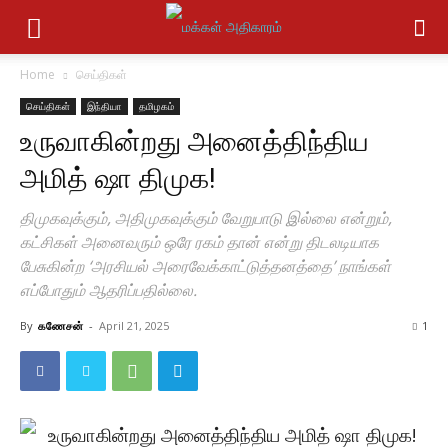
Home
செய்திகள்
செய்திகள்
இந்தியா
தமிழகம்
உருவாகின்றது அனைத்திந்திய
அமித் ஷா திமுக!
திமுகவுக்கும், அதிமுகவுக்கும் வேறுபாடு இல்லை என்றும்,
கட்சிகள் அனைவரும் ஒரே ரகம் தான் என்று திடலடியாக
பேசுகின்ற ‘அரசியல் அரைவேக்காட்டுத்தனத்தை’ நாங்கள்
எப்போதும் ஆதரிப்பதில்லை.
By
கணேசன்
-
April 21, 2025
1