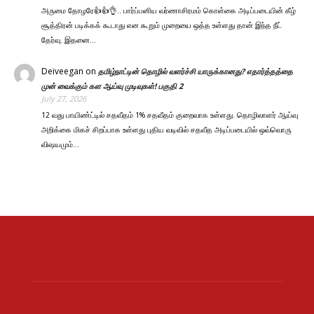
அருமை தோழரே👍👍👌.. பார்ப்பனிய வர்ணாசிரமம் கொள்கை அடிப்படையின் கீழ்
சூத்திரன் படிக்கக் கூடாது என கூறும் முறையை ஒத்த உள்ளது தான் இந்த நீட்
தேர்வு. இதனை…
Deiveegan
on
தமிழ்நாட்டின் தொழில் வளர்ச்சி யாருக்கானது? எதார்த்தத்தை
முன் வைக்கும் கள ஆய்வு முடிவுகள்! பகுதி 2
July 27, 2026
12 வது பாயிண்ட்டில் சதவீதம் 1% சதவீதம் குறைவாக உள்ளது. தொழிலாளர் ஆய்வு
அறிக்கை மிகச் சிறப்பாக உள்ளது புதிய வடிவில் சதவீத அடிப்படையில் ஒவ்வொரு
விஷயமும்…