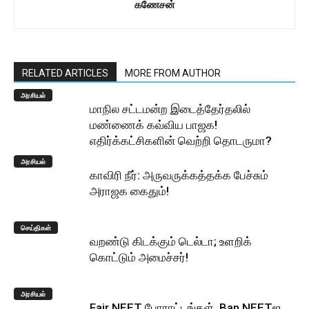
கணேசன்
RELATED ARTICLES
MORE FROM AUTHOR
அரசியல்
மாநில சட்டமன்ற இடைத்தேர்தலில்
மண்ணைக் கவ்விய பாஜக!
எதிர்க்கட்சிகளின் வெற்றி தொடருமா?
அரசியல்
காவிரி நீர்: அருவருக்கத்தக்க பேச்சும்
அராஜக கைதும்!
செய்திகள்
வறண்டு கிடக்கும் டெல்டா; உளறிக்
கொட்டும் அமைச்சர்!
அரசியல்
Fair NEET போராட்டங்கள், Ban NEETஐ