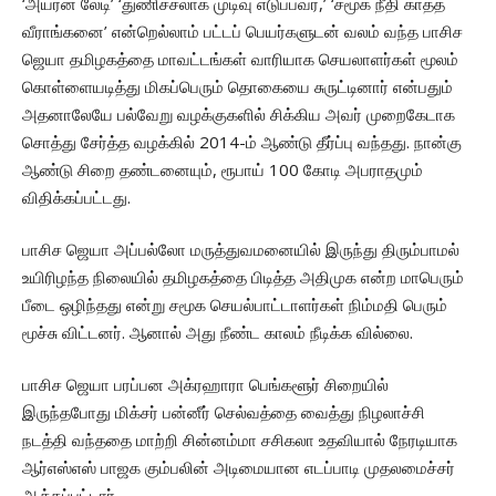
‘அயர்ன் லேடி’ ‘துணிச்சலாக முடிவு எடுப்பவர்,’ ‘சமூக நீதி காத்த
வீராங்கனை’ என்றெல்லாம் பட்டப் பெயர்களுடன் வலம் வந்த பாசிச
ஜெயா தமிழகத்தை மாவட்டங்கள் வாரியாக செயலாளர்கள் மூலம்
கொள்ளையடித்து மிகப்பெரும் தொகையை சுருட்டினார் என்பதும்
அதனாலேயே பல்வேறு வழக்குகளில் சிக்கிய அவர் முறைகேடாக
சொத்து சேர்த்த வழக்கில் 2014-ம் ஆண்டு தீர்ப்பு வந்தது. நான்கு
ஆண்டு சிறை தண்டனையும், ரூபாய் 100 கோடி அபராதமும்
விதிக்கப்பட்டது.
பாசிச ஜெயா அப்பல்லோ மருத்துவமனையில் இருந்து திரும்பாமல்
உயிரிழந்த நிலையில் தமிழகத்தை பிடித்த அதிமுக என்ற மாபெரும்
பீடை ஒழிந்தது என்று சமூக செயல்பாட்டாளர்கள் நிம்மதி பெரும்
மூச்சு விட்டனர். ஆனால் அது நீண்ட காலம் நீடிக்க வில்லை.
பாசிச ஜெயா பரப்பன அக்ரஹாரா பெங்களூர் சிறையில்
இருந்தபோது மிக்சர் பன்னீர் செல்வத்தை வைத்து நிழலாச்சி
நடத்தி வந்ததை மாற்றி சின்னம்மா சசிகலா உதவியால் நேரடியாக
ஆர்எஸ்எஸ் பாஜக கும்பலின் அடிமையான எடப்பாடி முதலமைச்சர்
ஆக்கப்பட்டார்.