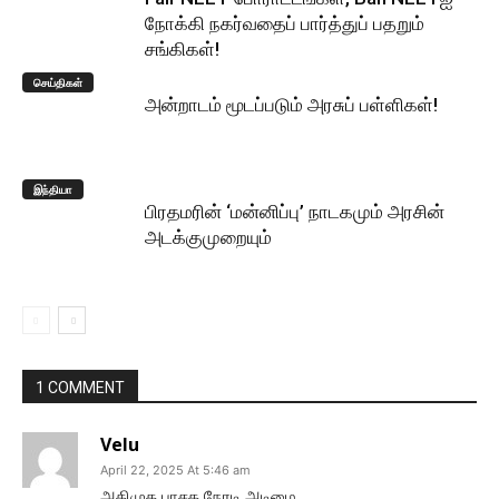
நோக்கி நகர்வதைப் பார்த்துப் பதறும்
சங்கிகள்!
செய்திகள்
அன்றாடம் மூடப்படும் அரசுப் பள்ளிகள்!
இந்தியா
பிரதமரின் ‘மன்னிப்பு’ நாடகமும் அரசின்
அடக்குமுறையும்
1 COMMENT
Velu
April 22, 2025 At 5:46 am
அதிமுக பாசக நேரடி அடிமை.