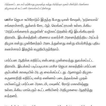
பித்தலாட்ட நாடகம் தற்போது முடிவுக்கு வந்து அமித்ஷா மூலம் மீண்டும் அண்ணா
திமுகவுடன் கூட்டணி அமைக்கப்பட்டுள்ளது.
பா
சிச ஜெயா உயிரோடும் இருந்த போது டிஎன் சேஷன், ‘நடுளவால்’
சங்கராச்சாரி, துக்ளக் சோ, ஆர். வெங்கட்ராமன் உள்ளடக்கிய
‘அடுப்பாங்கரைக் குழுவின்’ வழிகாட்டுதலில் கீழ் இயங்கியதால்
திராவிட இயக்கத்தின் பரிணாம வளர்ச்சி அனைத்திந்திய அய்யர்
திமுக என்று முன்னேற்றம் அடைந்துள்ளது என்று விமர்சித்து புதிய
கலாச்சாரம் இதழில் எழுதியிருந்தோம்.
பார்ப்பன ஆதிக்க எதிர்ப்பு என்பதை முன்வைத்து துவக்கப்பட்ட
திராவிட இயக்கம் படிப்படியாக பாசிச ஜெயா காலத்தில் பார்ப்பன
கும்பலின் காலடியில் அடகு வைக்கப்பட்டது. ஆனாலும் திமுக-
கருணாநிதி எதிர்ப்பு என்ற எண்ணம் படைத்தவர்கள் முதல்
மயிலாப்பூர் பார்ப்பன அகாடமி, மவுண்ட் ரோடு மகாவிஷ்ணு
உள்ளடக்கிய மாபெரும் கூட்டணியினர் அதிமுகவை ஆதரித்து
வந்தனர்.