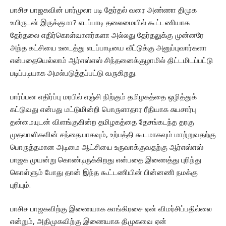
பாசிச பாஜகவின் பார்முலா படி தேர்தல் வரை அண்ணா திமுக
உயிருடன் இருக்குமா? எடப்பாடி தலைமையில் கூட்டணியாக
தேர்தலை எதிர்கொள்வாளர்களா அல்லது தேர்தலுக்கு முன்னரே
அந்த கட்சியை உடைத்து எடப்பாடியை வீட்டுக்கு அனுப்புவார்களா
என்பதையெல்லாம் ஆர்எஸ்எஸ் சிந்தனைக்குழாமில் திட்டமிடப்பட்டு
படிப்படியாக அமல்படுத்தப்பட்டு வருகிறது.
பார்ப்பன எதிர்ப்பு மரபில் எஞ்சி நிற்கும் தமிழகத்தை ஒழித்துக்
கட்டுவது என்பது மட்டுமின்றி பொருளாதார ரீதியாக சுயசார்பு
தன்மையுடன் விளங்குகின்ற தமிழகத்தை தேசங்கடந்த தரகு
முதலாளிகளின் சந்தையாகவும், உற்பத்தி கூடமாகவும் மாற்றுவதற்கு
பொருத்தமான அடிமை ஆட்சியை உருவாக்குவதற்கு ஆர்எஸ்எஸ்
பாஜக முயன்று கொண்டிருக்கிறது என்பதை இணைத்து புரிந்து
கொள்ளும் போது தான் இந்த கூட்டணியின் பின்னணி நமக்கு
புரியும்.
பாசிச பாஜகவிற்கு இணையாக காங்கிரசை ஏன் விமர்சிப்பதில்லை
என்றும், அதிமுகவிற்கு இணையாக திமுகவை ஏன்