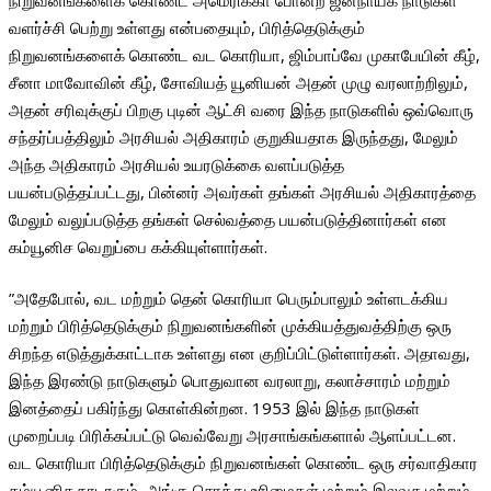
நிறுவனங்களைக் கொண்ட அமெரிக்கா போன்ற ஜனநாயக நாடுகள்
வளர்ச்சி பெற்று உள்ளது என்பதையும், பிரித்தெடுக்கும்
நிறுவனங்களைக் கொண்ட வட கொரியா, ஜிம்பாப்வே முகாபேயின் கீழ்,
சீனா மாவோவின் கீழ், சோவியத் யூனியன் அதன் முழு வரலாற்றிலும்,
அதன் சரிவுக்குப் பிறகு புடின் ஆட்சி வரை இந்த நாடுகளில் ஒவ்வொரு
சந்தர்ப்பத்திலும் அரசியல் அதிகாரம் குறுகியதாக இருந்தது, மேலும்
அந்த அதிகாரம் அரசியல் உயரடுக்கை வளப்படுத்த
பயன்படுத்தப்பட்டது, பின்னர் அவர்கள் தங்கள் அரசியல் அதிகாரத்தை
மேலும் வலுப்படுத்த தங்கள் செல்வத்தை பயன்படுத்தினார்கள் என
கம்யூனிச வெறுப்பை கக்கியுள்ளார்கள்.
”அதேபோல், வட மற்றும் தென் கொரியா பெரும்பாலும் உள்ளடக்கிய
மற்றும் பிரித்தெடுக்கும் நிறுவனங்களின் முக்கியத்துவத்திற்கு ஒரு
சிறந்த எடுத்துக்காட்டாக உள்ளது என குறிப்பிட்டுள்ளார்கள். அதாவது,
இந்த இரண்டு நாடுகளும் பொதுவான வரலாறு, கலாச்சாரம் மற்றும்
இனத்தைப் பகிர்ந்து கொள்கின்றன. 1953 இல் இந்த நாடுகள்
முறைப்படி பிரிக்கப்பட்டு வெவ்வேறு அரசாங்கங்களால் ஆளப்பட்டன.
வட கொரியா பிரித்தெடுக்கும் நிறுவனங்கள் கொண்ட ஒரு சர்வாதிகார
கம்யூனிச நாடாகும், அங்கு சொத்து உரிமைகள் மற்றும் இலவச மற்றும்