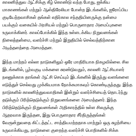
காலனித்துவ ஆட்சிக்கு கீழ் கொண்டு வந்த போது, ஐக்கிய
மாகாணங்கள் மற்றும் ஆஸ்திரேலியா போன்ற இடங்களில், ஐரோப்பிய
குடியேற்றவாசிகள் தங்கள் எதிர்கால சந்ததியினருக்கு நன்மை
பயக்கும் வகையில் அரசியல் மற்றும் பொருளாதார அமைப்புகளை
உருவாக்கினர். காலப்போக்கில் இந்த உள்ளடக்கிய நிறுவனங்கள்
நிலைத்தன்மை, வளர்ச்சி மற்றும் இறுதியில் செல்வத்திற்கான
அடித்தளத்தை அமைத்தன.
இந்த மாற்றம் எல்லா நாடுகளிலும் ஒரே மாதிரியாக நிகழவில்லை. சில
இடங்களில், பூர்வகுடி மக்களை சுரண்டுவதும், காலனி ஆட்சியாளர்
நலனுக்காக தாங்கள் ஆட்சி செய்யும் இடங்களில் இருந்து வளங்களை
எடுத்துச் செல்வது முக்கியமாக நோக்கமாகவும் கொண்டிருந்தது. இந்த
நாடுகளில் காலனித்துவவாதிகள் இன்றும் வளர்ச்சியைத் தொடர்ந்து
தடுக்கும் பிரித்தெடுக்கும் நிறுவனங்களை அமைத்தனர். இந்த
பிரித்தெடுக்கும் நிறுவனங்கள் அதிகாரத்தில் உள்ள சிலருக்கு
ஆதரவாக இருந்தன, இது பொருளாதார சீர்திருத்தங்கள்
வேரூன்றுவதை கிட்டத்தட்ட சாத்தியமற்றதாக மாற்றும் ஒரு சுழற்சியை
உருவாக்கியது, நாடுகளை குறைந்த வளர்ச்சி பொறிகளில் சிக்க