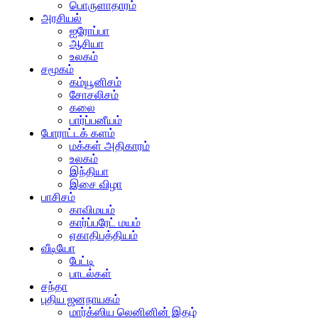
பொருளாதாரம்
அரசியல்
ஐரோப்பா
ஆசியா
உலகம்
சமூகம்
கம்யூனிசம்
சோசலிசம்
கலை
பார்ப்பனீயம்
போராட்டக் களம்
மக்கள் அதிகாரம்
உலகம்
இந்தியா
இசை விழா
பாசிசம்
காவிமயம்
கார்ப்பரேட் மயம்
ஏகாதிபத்தியம்
வீடியோ
பேட்டி
பாடல்கள்
சந்தா
புதிய ஜனநாயகம்
மார்க்ஸிய லெனினின் இதழ்