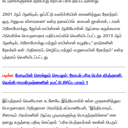
கட்டுரைகளுக்கே தற்போது நோபல் பரிசு தரப்பட்டுள்ளது.
2001 ஆம் ஆண்டில், ஒப்பீட்டு வளர்ச்சியின் காலனித்துவ தோற்றம்:
ஒரு அனுபவ விசாரணை’ என்ற தலைப்பில் சைமன் ஜான்சன், டாரன்
அசோமோக்லு, ஜேம்ஸ் ராபின்சன் ஆகியோரின் ஆய்வை சுருக்கமாக
அமெரிக்க பொருளாதார மதிப்பாய்வில் வெளியிடப்பட்டது. 2013 ஆம்
ஆண்டில், அசோமோக்லு மற்றும் ராபின்சன் எழுதிய,” நாடுகளின்
தோல்வி ஏன்: அதிகாரம், செழிப்பு மற்றும் வறுமையின் தோற்றம்” என்ற
புத்தகம் வெளியிடப்பட்டது.
படிக்க:
மோடியின் சொல்லும் செயலும்; நோபல் பரிசு பெற்ற விஞ்ஞானி,
வெங்கி-ராமகிருஷ்ணனின் நமட்டு சிரிப்பு பாகம் 1
இப்புத்தகம் வெளியான உடனேயே இந்தியாவில் உள்ள முதலாளித்துவ
பொருளாதார அறிஞரான அரவிந்த் சுப்ரமணியன், ”இந்தியாவும்,
சீனாவும் அவர்களின் ஆய்வு முடிவுகளுக்கு பொருந்தவில்லை” என
தனது கருத்தை பதிவு செய்தார். ”பரிசு பெற்றவர்கள் உலகின் பெரும்