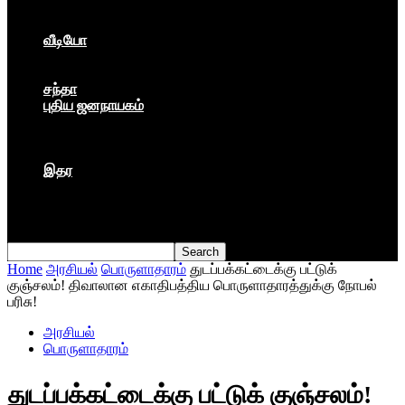
கார்ப்பரேட் மயம்
ஏகாதிபத்தியம்
வீடியோ
பேட்டி
பாடல்கள்
சந்தா
புதிய ஜனநாயகம்
மார்க்ஸிய லெனினின் இதழ்
தினசரி
தத்துவம்
இதர
முகநூல் பதிவு
நூல் அறிமுகம்
கவிதை
Home
அரசியல்
பொருளாதாரம்
துடப்பக்கட்டைக்கு பட்டுக்
குஞ்சலம்! திவாலான எகாதிபத்திய பொருளாதாரத்துக்கு நோபல்
பரிசு!
அரசியல்
பொருளாதாரம்
துடப்பக்கட்டைக்கு பட்டுக் குஞ்சலம்!