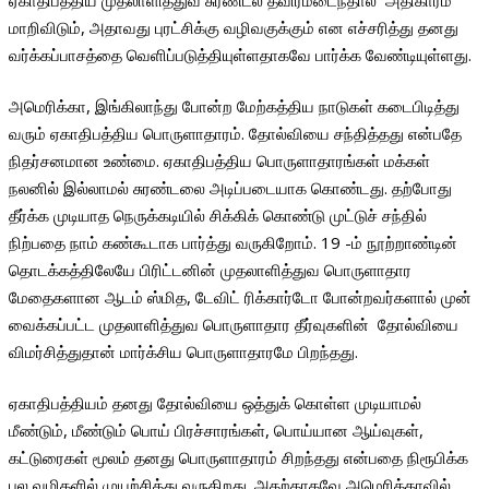
மாறிவிடும், அதாவது புரட்சிக்கு வழிவகுக்கும் என எச்சரித்து தனது
வர்க்கப்பாசத்தை வெளிப்படுத்தியுள்ளதாகவே பார்க்க வேண்டியுள்ளது.
அமெரிக்கா, இங்கிலாந்து போன்ற மேற்கத்திய நாடுகள் கடைபிடித்து
வரும் ஏகாதிபத்திய பொருளாதாரம். தோல்வியை சந்தித்தது என்பதே
நிதர்சனமான உண்மை. ஏகாதிபத்திய பொருளாதாரங்கள் மக்கள்
நலனில் இல்லாமல் சுரண்டலை அடிப்படையாக கொண்டது. தற்போது
தீர்க்க முடியாத நெருக்கடியில் சிக்கிக் கொண்டு முட்டுச் சந்தில்
நிற்பதை நாம் கண்கூடாக பார்த்து வருகிறோம். 19 -ம் நூற்றாண்டின்
தொடக்கத்திலேயே பிரிட்டனின் முதலாளித்துவ பொருளாதார
மேதைகளான ஆடம் ஸ்மித, டேவிட் ரிக்கார்டோ போன்றவர்களால் முன்
வைக்கப்பட்ட முதலாளித்துவ பொருளாதார தீர்வுகளின் தோல்வியை
விமர்சித்துதான் மார்க்சிய பொருளாதாரமே பிறந்தது.
ஏகாதிபத்தியம் தனது தோல்வியை ஒத்துக் கொள்ள முடியாமல்
மீண்டும், மீண்டும் பொய் பிரச்சாரங்கள், பொய்யான ஆய்வுகள்,
கட்டுரைகள் மூலம் தனது பொருளாதாரம் சிறந்தது என்பதை நிரூபிக்க
பல வழிகளில் முயற்சித்து வருகிறது. அதற்காகவே அமெரிக்காவில்