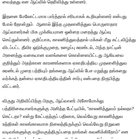
வைத்தது என ஆய்வில் தெரிவித்து உள்ளனர்.
இதனை மேலோட்டமாக பார்த்தால் சரியாகக் கூறியுள்ளனர் என்பது
போல் தோன்றும். ஆனால் இந்த முதலாளித்துவ பொருளாதார
ஆய்வாளர்கள் மிக முக்கியமான ஒன்றை மறைத்து ஆய்வு
செய்துள்ளனர். குறிப்பாக, காலனித்துவத்தால் மக்கள் மீது கட்டவிழ்த்து
விடப்பட்ட தீவிர ஒடுக்குமுறை, உழைப்பு சுரண்டல், அந்த நாட்டின்
அனைத்து வகையான வளங்களை கொள்ளையிட்டது ஆகியவை
குறித்தும் அதற்கான காரணங்களாக ஏகாதிபத்திய முதலாளித்துவ
சுரண்டல் முறை பற்றியும் தங்களது ஆய்வில் பேச மறுத்து தங்களது
வர்க்கத் தன்மை ஏகாதிபத்தியத்தின் சார்பு என்பதை நிரூபித்து
விட்டனர்.
விருது அறிவிப்பிற்கு பிறகு, ஆய்வாளர் அசோமோக்லு
பத்திரிகையாளர்களுக்கு அளித்த பேட்டியில், “காலனித்துவம் நல்லதா?
கெட்டதா? என்று கேட்பதற்குப் பதிலாக, வெவ்வேறு காலனித்துவ
உத்திகள் காலங்காலமாக நிலைத்திருக்கும் வெவ்வேறு நிறுவன
வடிவங்களுக்கு வழிவகுத்திருப்பதை நாங்கள் கவனிக்கிறோம்” என