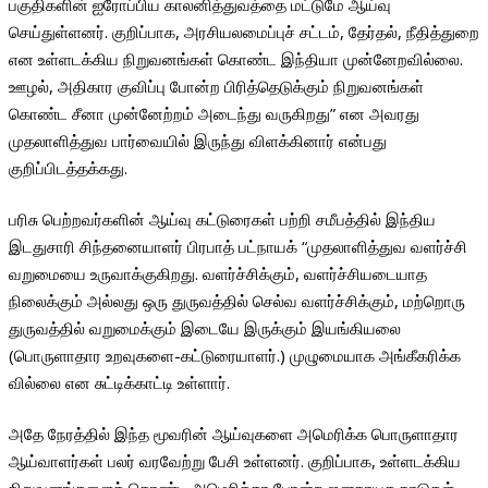
பகுதிகளின் ஐரோப்பிய காலனித்துவத்தை மட்டுமே ஆய்வு
செய்துள்ளனர். குறிப்பாக, அரசியலமைப்புச் சட்டம், தேர்தல், நீதித்துறை
என உள்ளடக்கிய நிறுவனங்கள் கொண்ட இந்தியா முன்னேறவில்லை.
ஊழல், அதிகார குவிப்பு போன்ற பிரித்தெடுக்கும் நிறுவனங்கள்
கொண்ட சீனா முன்னேற்றம் அடைந்து வருகிறது” என அவரது
முதலாளித்துவ பார்வையில் இருந்து விளக்கினார் என்பது
குறிப்பிடத்தக்கது.
பரிசு பெற்றவர்களின் ஆய்வு கட்டுரைகள் பற்றி சமீபத்தில் இந்திய
இடதுசாரி சிந்தனையாளர் பிரபாத் பட்நாயக் “முதலாளித்துவ வளர்ச்சி
வறுமையை உருவாக்குகிறது. வளர்ச்சிக்கும், வளர்ச்சியடையாத
நிலைக்கும் அல்லது ஒரு துருவத்தில் செல்வ வளர்ச்சிக்கும், மற்றொரு
துருவத்தில் வறுமைக்கும் இடையே இருக்கும் இயங்கியலை
(பொருளாதார உறவுகளை-கட்டுரையாளர்.) முழுமையாக அங்கீகரிக்க
வில்லை என சுட்டிக்காட்டி உள்ளார்.
அதே நேரத்தில் இந்த மூவரின் ஆய்வுகளை அமெரிக்க பொருளாதார
ஆய்வாளர்கள் பலர் வரவேற்று பேசி உள்ளனர். குறிப்பாக, உள்ளடக்கிய