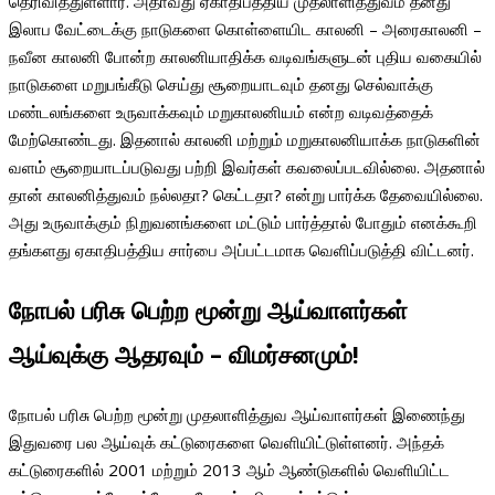
தெரிவித்துள்ளார். அதாவது ஏகாதிபத்திய முதலாளித்துவம் தனது
இலாப வேட்டைக்கு நாடுகளை கொள்ளையிட காலனி – அரைகாலனி –
நவீன காலனி போன்ற காலனியாதிக்க வடிவங்களுடன் புதிய வகையில்
நாடுகளை மறுபங்கீடு செய்து சூறையாடவும் தனது செல்வாக்கு
மண்டலங்களை உருவாக்கவும் மறுகாலனியம் என்ற வடிவத்தைக்
மேற்கொண்டது. இதனால் காலனி மற்றும் மறுகாலனியாக்க நாடுகளின்
வளம் சூறையாடப்படுவது பற்றி இவர்கள் கவலைப்படவில்லை. அதனால்
தான் காலனித்துவம் நல்லதா? கெட்டதா? என்று பார்க்க தேவையில்லை.
அது உருவாக்கும் நிறுவனங்களை மட்டும் பார்த்தால் போதும் எனக்கூறி
தங்களது ஏகாதிபத்திய சார்பை அப்பட்டமாக வெளிப்படுத்தி விட்டனர்.
நோபல்
பரிசு
பெற்ற
மூன்று
ஆய்வாளர்கள்
ஆய்வுக்கு
ஆதரவும்
–
விமர்சனமும்
!
நோபல் பரிசு பெற்ற மூன்று முதலாளித்துவ ஆய்வாளர்கள் இணைந்து
இதுவரை பல ஆய்வுக் கட்டுரைகளை வெளியிட்டுள்ளனர். அந்தக்
கட்டுரைகளில் 2001 மற்றும் 2013 ஆம் ஆண்டுகளில் வெளியிட்ட