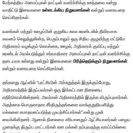
மேற்கத்திய அமைப்புகள் நாட்டின் வளர்ச்சிக்கு உகந்தவை என்று
வாதிட்டு இவைகளை
உள்ளடக்கிய
நிறுவனங்கள்
என்றும் வரையறை
செய்கிறார்கள்.
வளங்கள் மற்றும் உழைப்பின் குறுகிய கால சுரண்டலில் தீவிரமாக
கவனம் செலுத்துகின்ற, பெரும்பாலும் ஒரு சிறிய குழுவிற்கு மட்டுமே
அதிகாரம் வழங்கும் கொள்கை, ஊழல், அதிகாரக் குவிப்பு மற்றும்
சுரண்டல் அமல்படுத்தும் சர்வாதிகார அமைப்புகள் நாட்டின் வளர்ச்சிக்கு
தடையாக உள்ளது என்றும் இவைகளை
பிரித்தெடுக்கும்
நிறுவனங்கள்
என்றும் வரையறை செய்கிறார்கள்.
தங்களது ஆய்வில் “புரட்சியின் அச்சுறுத்தல் இருக்கும்போது,
அதிகாரத்தில் இருப்பவர்கள் ஒரு இக்கட்டான நிலையை
எதிர்கொள்கின்றனர். அவர்கள் அதிகாரத்தில் இருக்க விரும்புவார்கள்.
அதற்காக பொருளாதார சீர்திருத்தங்களை வாக்குறுதியளித்து
மக்களை சமாதானப்படுத்த முயற்சிப்பார்கள்”.என்று முன்
வைக்கின்றனர். ஆனால் நிலைமை சரியானதும் ஆட்சியாளர்கள் பழைய
முறைக்கு திரும்ப மாட்டார்கள் என மக்கள் நம்புவதற்கு வாய்ப்பில்லை.