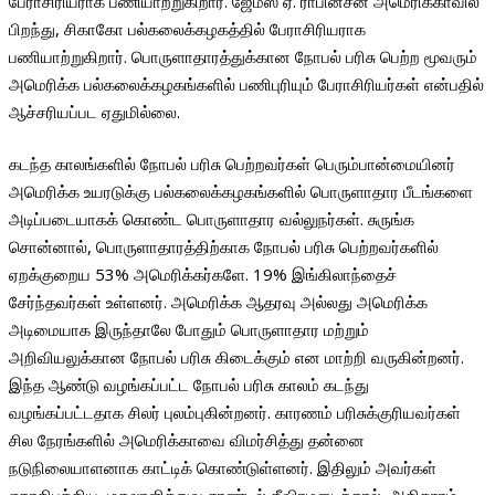
பேராசிரியராக பணியாற்றுகிறார்‌. ஜேம்ஸ் ஏ. ராபின்சன் அமெரிக்காவில்
பிறந்து, சிகாகோ பல்கலைக்கழகத்தில் பேராசிரியராக
பணியாற்றுகிறார். பொருளாதாரத்துக்கான நோபல் பரிசு பெற்ற மூவரும்
அமெரிக்க பல்கலைக்கழகங்களில் பணிபுரியும் பேராசிரியர்கள் என்பதில்
ஆச்சரியப்பட ஏதுமில்லை.
கடந்த காலங்களில் நோபல் பரிசு பெற்றவர்கள் பெரும்பான்மையினர்
அமெரிக்க உயரடுக்கு பல்கலைக்கழகங்களில் பொருளாதார பீடங்களை
அடிப்படையாகக் கொண்ட பொருளாதார வல்லுநர்கள். சுருங்க
சொன்னால், பொருளாதாரத்திற்காக நோபல் பரிசு பெற்றவர்களில்
ஏறக்குறைய 53% அமெரிக்கர்களே. 19% இங்கிலாந்தைச்
சேர்ந்தவர்கள் உள்ளனர். அமெரிக்க ஆதரவு அல்லது அமெரிக்க
அடிமையாக இருந்தாலே போதும் பொருளாதார மற்றும்
அறிவியலுக்கான நோபல் பரிசு கிடைக்கும் என மாற்றி வருகின்றனர்.
இந்த ஆண்டு வழங்கப்பட்ட நோபல் பரிசு காலம் கடந்து
வழங்கப்பட்டதாக சிலர் புலம்புகின்றனர். காரணம் பரிசுக்குரியவர்கள்
சில நேரங்களில் அமெரிக்காவை விமர்சித்து தன்னை
நடுநிலையாளனாக காட்டிக் கொண்டுள்ளனர். இதிலும் அவர்கள்
ஏகாதிபத்திய முதலாளித்துவ சுரண்டல் தீவிரமடைந்தால் அதிகாரம்