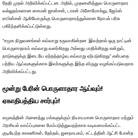
தேதி முதல் அறிவிக்கப்பட்டன. அதில், முதலாளித்துவ பொருளாதார
வல்லுநர்களான சைமன் ஜான்சன், டாரன் அசோமோக்லு, ஜேம்ஸ்
ராபின்சன் ஆகியோருக்கு பொருளாதாரத்துக்கான நோபல் பரிசு
பகிர்ந்தளிக்கப்பட்டுள்ளது.
“சமூக நிறுவனங்கள் எவ்வாறு உருவாகின்றன. இவற்றால் ஒரு நாட்டின்
பொருளாதாரம் எவ்வாறு வளர்கிறது அல்லது பாதிக்கிறது என்றும்,
நாடுகளுக்கு இடையே ஏற்றத்தாழ்வு எவ்வாறு ஏற்படுகிறது” என்பதை
பற்றிய ஆய்வுகளுக்காக இவர்களுக்கு இந்த விருது வழங்கப்படுவதாக
அறிவிக்கப்பட்டது.
மூன்று
பேரின்
பொருளாதார
ஆய்வும்
!
ஏகாதிபத்திய
சார்பும்
!
சமூகத்தின் அனைத்து மக்களுக்கும் நியாயமான பொருளாதார மற்றும்
அரசியல் வாய்ப்புகளை மேம்படுத்துவதற்காக வடிவமைக்கப்பட்ட
குடியேற்ற காலனிகள், தேர்தல், ஜனநாயகம், சட்டத்தின் ஆட்சி போன்ற