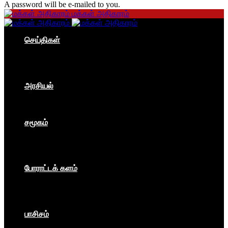
A password will be e-mailed to you.
மக்கள் அதிகாரம்
செய்திகள்
தமிழகம்
இந்தியா
உலகம்
பொருளாதாரம்
அரசியல்
ஐரோப்பா
ஆசியா
உலகம்
சமூகம்
கம்யூனிசம்
சோசலிசம்
கலை
பார்ப்பனீயம்
போராட்டக் களம்
மக்கள் அதிகாரம்
உலகம்
இந்தியா
இசை விழா
பாசிசம்
காவிமயம்