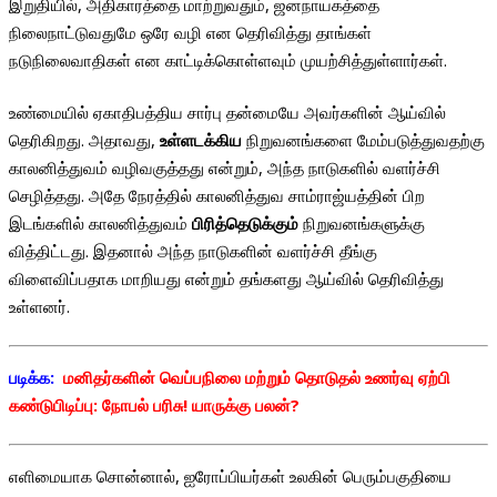
இறுதியில், அதிகாரத்தை மாற்றுவதும், ஜனநாயகத்தை
நிலைநாட்டுவதுமே ஒரே வழி என தெரிவித்து தாங்கள்
நடுநிலைவாதிகள் என காட்டிக்கொள்ளவும் முயற்சித்துள்ளார்கள்.
உண்மையில் ஏகாதிபத்திய சார்பு தன்மையே அவர்களின் ஆய்வில்
தெரிகிறது. அதாவது,
உள்ளடக்கிய
நிறுவனங்களை மேம்படுத்துவதற்கு
காலனித்துவம் வழிவகுத்தது என்றும், அந்த நாடுகளில் வளர்ச்சி
செழித்தது. அதே நேரத்தில் காலனித்துவ சாம்ராஜ்யத்தின் பிற
இடங்களில் காலனித்துவம்
பிரித்தெடுக்கும்
நிறுவனங்களுக்கு
வித்திட்டது. இதனால் அந்த நாடுகளின் வளர்ச்சி தீங்கு
விளைவிப்பதாக மாறியது என்றும் தங்களது ஆய்வில் தெரிவித்து
உள்ளனர்.
படிக்க:
மனிதர்களின் வெப்பநிலை மற்றும் தொடுதல் உணர்வு ஏற்பி
கண்டுபிடிப்பு: நோபல் பரிசு! யாருக்கு பலன்?
எளிமையாக சொன்னால், ஐரோப்பியர்கள் உலகின் பெரும்பகுதியை