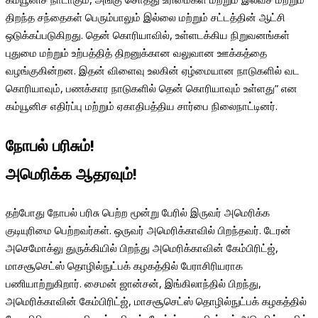
திறந்த சந்தைகள் பெரும்பாலும் இல்லை மற்றும் சட்டத்தின் ஆட்சி
ஒடுக்கப்படுகிறது. தென் கொரியாவில், உள்ளடக்கிய நிறுவனங்கள்
புதுமை மற்றும் உற்பத்தித் திறனுக்கான வலுவான ஊக்கத்தை
வழங்குகின்றன. இதன் விளைவு உலகின் ஏழ்மையான நாடுகளில் வட
கொரியாவும், பணக்கார நாடுகளில் தென் கொரியாவும் உள்ளது” என
கம்யூனிச எதிர்ப்பு மற்றும் ஏகாதிபத்திய சார்பை நிலைநாட்டினர்.
நோபல்
பரிசும்
!
அமெரிக்க
ஆதரவும்
!
தற்போது நோபல் பரிசு பெற்ற மூன்று பேரில் இருவர் அமெரிக்க
குடியுரிமை பெற்றவர்கள். ஒருவர் அமெரிக்காவில் பிறந்தவர். டேரன்
அசெமோக்லு துருக்கியில் பிறந்து அமெரிக்காவின் கேம்பிரிட்ஜ்,
மாசசூசெட்ஸ் தொழில்நுட்பக் கழகத்தில் பேராசிரியராக
பணியாற்றுகிறார். சைமன் ஜான்சன், இங்கிலாந்தில் பிறந்து,
அமெரிக்காவின் கேம்பிரிட்ஜ், மாசசூசெட்ஸ் தொழில்நுட்பக் கழகத்தில்