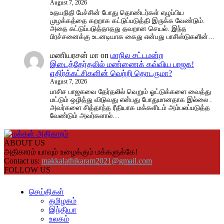
August 7, 2026
உதயநிதி பேச்சின் போது தொண்டர்கள் எழுப்பிய
முழக்கத்தை கறறாக கட்டுப்படுத்தி இருக்க வேண்டும்.
அதை கட்டுப்படுத்தாதது தவறான செயல். இந்த
பிரச்சனைக்கு உடனடியாக கைது என்பது பாசிஸ்டுகளின்…
மணியரசன் மா
on
மாநில சட்டமன்ற
இடைத்தேர்தலில் மண்ணைக் கவ்விய பாஜக!
எதிர்க்கட்சிகளின் வெற்றி தொடருமா?
August 7, 2026
பாசிச பாஜகவை தேர்தலில் வெறும் ஓட்டுக்களை வைத்து
மட்டும் ஒழித்து விடுவது என்பது போதுமானதாக இல்லை .
அவர்களை சித்தாந்த ரீதியாக மக்களிடம் அம்பலப்படுத்த
வேண்டும் அவர்களால்…
ABOUT US
அதிகாரம் யாவும் உழைக்கும் மக்களுக்கே!
Contact us:
makkalathikaram2021@gmail.com
FOLLOW US
செய்திகள்
தமிழகம்
இந்தியா
உலகம்