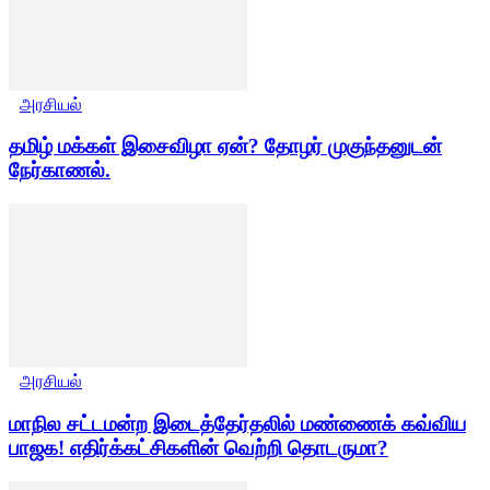
அரசியல்
தமிழ் மக்கள் இசைவிழா ஏன்? தோழர் முகுந்தனுடன்
நேர்காணல்.
அரசியல்
மாநில சட்டமன்ற இடைத்தேர்தலில் மண்ணைக் கவ்விய
பாஜக! எதிர்க்கட்சிகளின் வெற்றி தொடருமா?