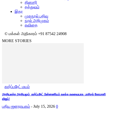
தினசரி
தத்துவம்
இதர
முகநூல் பதிவு
நூல் அறிமுகம்
கவிதை
© மக்கள் அதிகாரம் +91 87542 24908
MORE STORIES
கார்ப்பரேட் மயம்
அரசியலற்ற அரசியலும் கார்ப்பரேட் பின்னணியும் கலந்த கலவையாக பாசிசக் கோமாளி
விஜய்!
புதிய ஜனநாயகம்
-
July 15, 2026
0