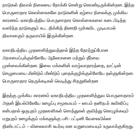
நாடுகள் திவால் நிலையை நோக்கி சென்று கொண்டிருக்கின்றன. இந்த
பொருளாதார கொள்கைகளே நாடுகளின் ஏழ்மை நிலைக்கு முக்கிய
காரணம். ஏகாதிபத்திய பொருளாதார கொள்கைகளை கடைபிடித்த
வளர்ந்த நாடுகளும் கூட திக்கித் திணறி மூச்சுவிட முடியாமல்
திவாலாகும் தருவாயில் இருக்கின்றன.
ஏகாதிபத்திய முதலாளித்துவத்தால் இந்த தோற்றுப்போன
அரசமைப்புக்குள்ளேயே ஆலோசனை மற்றும் தீர்வை
முன்வைக்கின்றன. இவை மக்களின் வாழ்வாதாரத்தை, நாட்டின்
செழுமையை மீண்டும் மீண்டும் புதைக்குழிக்குள்ளேயே தள்ளுகின்றன.
பொருளாதார நெருக்கடிகள் வெடித்து சிதறுகின்றன
இதற்கு முக்கிய காரணம் ஏகாதிபத்திய முதலாளித்துவ பொருளாதாரம்
அதன் இயல்பிலேயே உழைப்பு சமூகமயம் – லாபம் தனிநபர் சுவீகரிப்பு
என்பதால் ஒருபுறம் முதலாளிகள் சொத்துகள் குவித்து கொழுக்கவும்
மறுபுறம் உழைக்கும் மக்களுக்கு பசி- பட்டினி வேலையில்லா
திண்டாட்டம் – விலைவாசி உயர்வு என வறுமையையும் உருவாக்குகிறது.