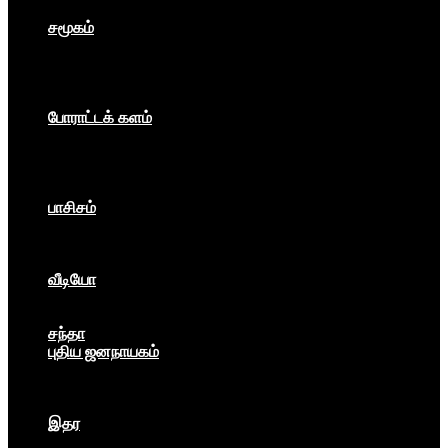
உலகம்
சமூகம்
கம்யூனிசம்
சோசலிசம்
கலை
பார்ப்பனீயம்
போராட்டக் களம்
மக்கள் அதிகாரம்
உலகம்
இந்தியா
இசை விழா
பாசிசம்
காவிமயம்
கார்ப்பரேட் மயம்
ஏகாதிபத்தியம்
வீடியோ
பேட்டி
பாடல்கள்
சந்தா
புதிய ஜனநாயகம்
மார்க்ஸிய லெனினின் இதழ்
தினசரி
தத்துவம்
இதர
முகநூல் பதிவு