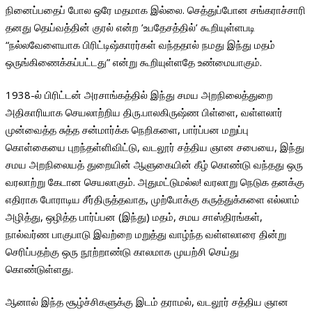
நினைப்பதைப் போல ஒரே மதமாக இல்லை. செத்துப்போன சங்கராச்சாரி
தனது தெய்வத்தின் குரல் என்ற ’உபதேசத்தில்’ கூறியுள்ளபடி
“நல்லவேளையாக பிரிட்டிஷ்காரர்கள் வந்ததால் நமது இந்து மதம்
ஒருங்கிணைக்கப்பட்டது” என்று கூறியுள்ளதே உண்மையாகும்.
1938-ல் பிரிட்டன் அரசாங்கத்தில் இந்து சமய அறநிலைத்துறை
அதிகாரியாக செயலாற்றிய திரு.பாலகிருஷ்ண பிள்ளை, வள்ளலார்
முன்வைத்த சுத்த சன்மார்க்க நெறிகளை, பார்ப்பன மறுப்பு
கொள்கையை புறந்தள்ளிவிட்டு, வடலூர் சத்திய ஞான சபையை, இந்து
சமய அறநிலையத் துறையின் ஆளுகையின் கீழ் கொண்டு வந்தது ஒரு
வரலாற்று கேடான செயலாகும். அதுமட்டுமல்ல! வரலாறு நெடுக தனக்கு
எதிராக போராடிய சீர்திருத்தவாத, முற்போக்கு கருத்துக்களை எல்லாம்
அழித்து, ஒழித்த பார்ப்பன (இந்து) மதம், சமய சாஸ்திரங்கள்,
நால்வர்ண பாகுபாடு இவற்றை மறுத்து வாழ்ந்த வள்ளலாரை தின்று
செரிப்பதற்கு ஒரு நூற்றாண்டு காலமாக முயற்சி செய்து
கொண்டுள்ளது.
ஆனால் இந்த சூழ்ச்சிகளுக்கு இடம் தராமல், வடலூர் சத்திய ஞான