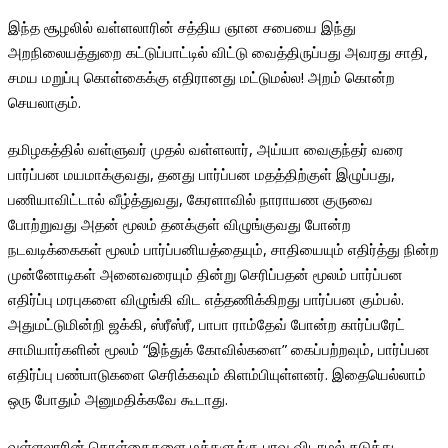
இந்த சூழலில் வள்ளலாரின் சத்திய ஞான சபையை இந்து
அறநிலையத்துறை கட்டுப்பாட்டில் விட்டு வைத்திருப்பது அவரது சாதி,
சமய மறுப்பு கொள்கைக்கு எதிரானது மட்டுமல்ல! அறம் கொன்ற
செயலாகும்.
தமிழகத்தில் வள்ளுவர் முதல் வள்ளலார், அய்யா வைகுந்தர் வரை
பார்ப்பன மயமாக்குவது, தனது பார்ப்பன மதத்திற்குள் இழுப்பது,
பணியாவிட்டால் வீழ்த்துவது, கேரளாவில் நாராயண குருவை
போற்றுவது அதன் மூலம் தனக்குள் விழுங்குவது போன்ற
நடவடிக்கைகள் மூலம் பார்ப்பனியத்தையும், சாதியையும் எதிர்த்து நின்ற
முன்னோடிகள் அனைவரையும் தின்று செரிப்பதன் மூலம் பார்ப்பன
எதிர்ப்பு மரபுகளை விழுங்கி விட எத்தணிக்கிறது பார்ப்பன கும்பல்.
அதுமட்டுமின்றி ஜக்கி, ஸ்ரீஸ்ரீ, பாபா ராம்தேவ் போன்ற கார்ப்பரேட்
சாமியார்களின் மூலம் “இந்துக் கோவில்களை” கைப்பற்றவும், பார்ப்பன
எதிர்ப்பு பண்பாடுகளை செரிக்கவும் கிளம்பியுள்ளனர். இதையெல்லாம்
ஒரு போதும் அனுமதிக்கவே கூடாது.
வள்ளலாரின் கொள்கைகளை மக்களுக்கு பரவ விடாமல் தடுத்து