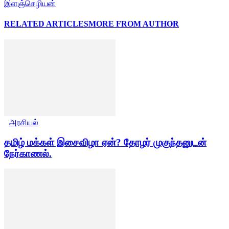
இளஞ்செழியன்
RELATED ARTICLES
MORE FROM AUTHOR
அரசியல்
தமிழ் மக்கள் இசைவிழா ஏன்? தோழர் முகுந்தனுடன்
நேர்காணல்.