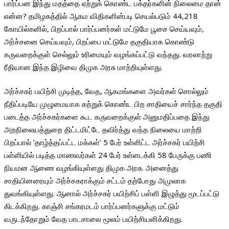
பார்ப்பன இந்து மதத்தை ஏற்றுக் கொண்ட பக்தர்களின் நிலைமை தான்
என்ன? தமிழகத்தில் ஆகம விதிகளின்படி செயல்படும் 44,218
கோயில்களில், பிறப்பால் பார்ப்பனர்கள் மட்டுமே பூசை செய்யவும்,
அர்ச்சனை செய்யவும், பிறப்பை மட்டுமே தகுதியாக கொண்டு
கருவறைக்குள் செல்லும் உரிமையும் வழங்கப்பட்டு வந்தது. வரலாற்று
ரீதியான இந்த இழிவை திமுக அரசு மாற்றியுள்ளது.
அர்ச்சகர் பயிற்சி முடித்த, வேத, ஆகமங்களை அவர்கள் சொல்லும்
நீதிப்படியே முழுமையாக கற்றுக் கொண்ட பிற சாதியைச் சார்ந்த தகுதி
படைத்த அர்ச்சகர்களை கூட கருவறைக்குள் அனுமதிப்பதை இந்து
அறநிலையத்துறை திட்டமிட்டே தவிர்த்து வந்த நிலையை மாற்றி
பிறப்பால் ’தாழ்த்தப்பட்ட மக்கள்’ 5 பேர் உள்ளிட்ட அர்ச்சகர் பயிற்சி
பள்ளியில் படித்த மாணவர்கள் 24 பேர் உள்ளடக்கி 58 பேருக்கு பணி
நியமன ஆணை வழங்கியுள்ளது திமுக அரசு. அனைத்து
சாதியினரையும் அர்ச்சகராக்கும் சட்டம் தற்போது அமுலாக
துவங்கியுள்ளது. ஆனால் அர்ச்சகர் பயிற்சிப் பள்ளி இழுத்து மூடப்பட்டு
கிடக்கிறது. காஞ்சி சங்கரமடம் பார்ப்பனர்களுக்கு மட்டும்
வருடந்தோறும் வேத பாடசாலை மூலம் பயிற்சியளிக்கிறது.