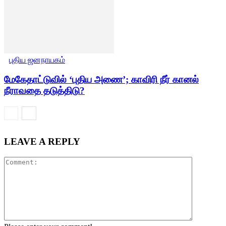
புதிய ஜனநாயகம்
மேகேதாட்டுவில் ‘புதிய அணை’; காவிரி நீர் கானல்
நீராவதை தடுத்திடு?
LEAVE A REPLY