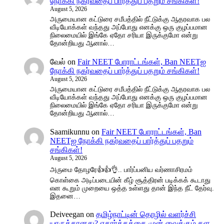
நோக்கி நகர்வதைப் பார்த்துப் பதறும் சங்கிகள்!
August 5, 2026
அருமையான கட்டுரை சமீபத்தில் நீட்டுக்கு ஆதரவாக பல
வீடியோக்கள் வந்தது அப்போது எனக்கு ஒரு குழப்பமான
நிலைமையில் இங்கே ஏதோ சரியா இருக்குமோ என்று
தோன்றியது ஆனால்…
வேல்
on
Fair NEET போராட்டங்கள், Ban NEETஐ
நோக்கி நகர்வதைப் பார்த்துப் பதறும் சங்கிகள்!
August 5, 2026
அருமையான கட்டுரை சமீபத்தில் நீட்டுக்கு ஆதரவாக பல
வீடியோக்கள் வந்தது அப்போது எனக்கு ஒரு குழப்பமான
நிலைமையில் இங்கே ஏதோ சரியா இருக்குமோ என்று
தோன்றியது ஆனால்…
Saamikunnu
on
Fair NEET போராட்டங்கள், Ban
NEETஐ நோக்கி நகர்வதைப் பார்த்துப் பதறும்
சங்கிகள்!
August 5, 2026
அருமை தோழரே👍👍👌.. பார்ப்பனிய வர்ணாசிரமம்
கொள்கை அடிப்படையின் கீழ் சூத்திரன் படிக்கக் கூடாது
என கூறும் முறையை ஒத்த உள்ளது தான் இந்த நீட் தேர்வு.
இதனை…
Deiveegan
on
தமிழ்நாட்டின் தொழில் வளர்ச்சி
யாருக்கானது? எதார்த்தத்தை முன் வைக்கும் கள