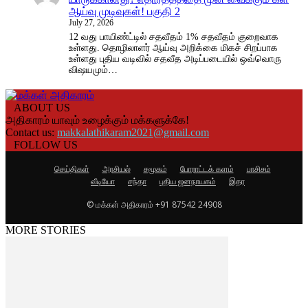
ஆய்வு முடிவுகள்! பகுதி 2
July 27, 2026
12 வது பாயிண்ட்டில் சதவீதம் 1% சதவீதம் குறைவாக
உள்ளது. தொழிலாளர் ஆய்வு அறிக்கை மிகச் சிறப்பாக
உள்ளது புதிய வடிவில் சதவீத அடிப்படையில் ஒவ்வொரு
விஷயமும்…
ABOUT US
அதிகாரம் யாவும் உழைக்கும் மக்களுக்கே!
Contact us:
makkalathikaram2021@gmail.com
FOLLOW US
செய்திகள்
அரசியல்
சமூகம்
போராட்டக் களம்
பாசிசம்
வீடியோ
சந்தா
புதிய ஜனநாயகம்
இதர
© மக்கள் அதிகாரம் +91 87542 24908
MORE STORIES