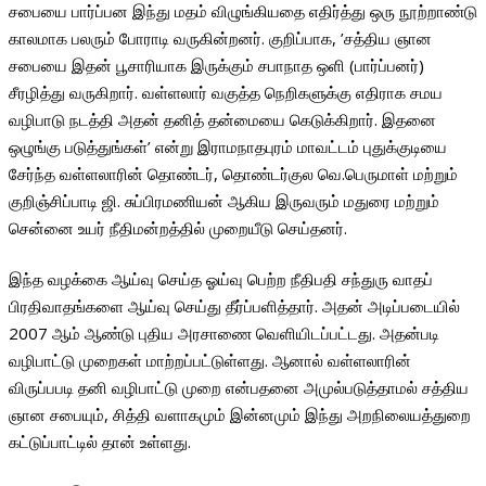
சபையை பார்ப்பன இந்து மதம் விழுங்கியதை எதிர்த்து ஒரு நூற்றாண்டு
காலமாக பலரும் போராடி வருகின்றனர். குறிப்பாக, ’சத்திய ஞான
சபையை இதன் பூசாரியாக இருக்கும் சபாநாத ஒளி (பார்ப்பனர்)
சீரழித்து வருகிறார். வள்ளலார் வகுத்த நெறிகளுக்கு எதிராக சமய
வழிபாடு நடத்தி அதன் தனித் தன்மையை கெடுக்கிறார். இதனை
ஒழுங்கு படுத்துங்கள்’ என்று இராமநாதபுரம் மாவட்டம் புதுக்குடியை
சேர்ந்த வள்ளலாரின் தொண்டர், தொண்டர்குல வெ.பெருமாள் மற்றும்
குறிஞ்சிப்பாடி ஜி. சுப்பிரமணியன் ஆகிய இருவரும் மதுரை மற்றும்
சென்னை உயர் நீதிமன்றத்தில் முறையீடு செய்தனர்.
இந்த வழக்கை ஆய்வு செய்த ஓய்வு பெற்ற நீதிபதி சந்துரு வாதப்
பிரதிவாதங்களை ஆய்வு செய்து தீர்ப்பளித்தார். அதன் அடிப்படையில்
2007 ஆம் ஆண்டு புதிய அரசாணை வெளியிடப்பட்டது. அதன்படி
வழிபாட்டு முறைகள் மாற்றப்பட்டுள்ளது. ஆனால் வள்ளலாரின்
விருப்பபடி தனி வழிபாட்டு முறை என்பதனை அமுல்படுத்தாமல் சத்திய
ஞான சபையும், சித்தி வளாகமும் இன்னமும் இந்து அறநிலையத்துறை
கட்டுப்பாட்டில் தான் உள்ளது.