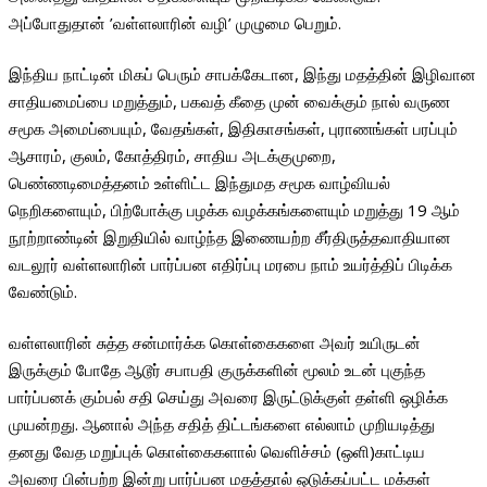
அப்போதுதான் ’வள்ளலாரின் வழி’ முழுமை பெறும்.
இந்திய நாட்டின் மிகப் பெரும் சாபக்கேடான, இந்து மதத்தின் இழிவான
சாதியமைப்பை மறுத்தும், பகவத் கீதை முன் வைக்கும் நால் வருண
சமூக அமைப்பையும், வேதங்கள், இதிகாசங்கள், புராணங்கள் பரப்பும்
ஆசாரம், குலம், கோத்திரம், சாதிய அடக்குமுறை,
பெண்ணடிமைத்தனம் உள்ளிட்ட இந்துமத சமூக வாழ்வியல்
நெறிகளையும், பிற்போக்கு பழக்க வழக்கங்களையும் மறுத்து 19 ஆம்
நூற்றாண்டின் இறுதியில் வாழ்ந்த இணையற்ற சீர்திருத்தவாதியான
வடலூர் வள்ளலாரின் பார்ப்பன எதிர்ப்பு மரபை நாம் உயர்த்திப் பிடிக்க
வேண்டும்.
வள்ளலாரின் சுத்த சன்மார்க்க கொள்கைகளை அவர் உயிருடன்
இருக்கும் போதே ஆடூர் சபாபதி குருக்களின் மூலம் உடன் புகுந்த
பார்ப்பனக் கும்பல் சதி செய்து அவரை இருட்டுக்குள் தள்ளி ஒழிக்க
முயன்றது. ஆனால் அந்த சதித் திட்டங்களை எல்லாம் முறியடித்து
தனது வேத மறுப்புக் கொள்கைகளால் வெளிச்சம் (ஒளி)காட்டிய
அவரை பின்பற்ற இன்று பார்ப்பன மதத்தால் ஒடுக்கப்பட்ட மக்கள்