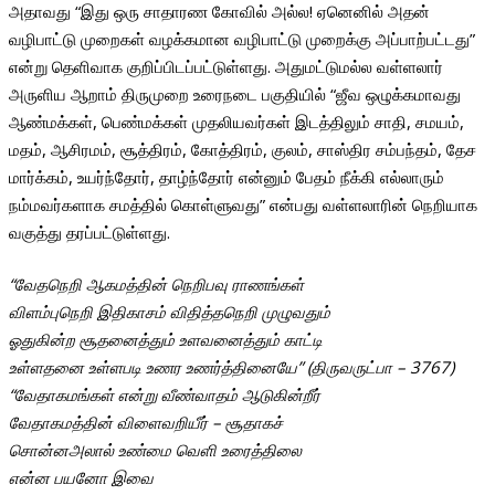
அதாவது “இது ஒரு சாதாரண கோவில் அல்ல! ஏனெனில் அதன்
வழிபாட்டு முறைகள் வழக்கமான வழிபாட்டு முறைக்கு அப்பாற்பட்டது”
என்று தெளிவாக குறிப்பிடப்பட்டுள்ளது. அதுமட்டுமல்ல வள்ளலார்
அருளிய ஆறாம் திருமுறை உரைநடை பகுதியில் “ஜீவ ஒழுக்கமாவது
ஆண்மக்கள், பெண்மக்கள் முதலியவர்கள் இடத்திலும் சாதி, சமயம்,
மதம், ஆசிரமம், சூத்திரம், கோத்திரம், குலம், சாஸ்திர சம்பந்தம், தேச
மார்க்கம், உயர்ந்தோர், தாழ்ந்தோர் என்னும் பேதம் நீக்கி எல்லாரும்
நம்மவர்களாக சமத்தில் கொள்ளுவது” என்பது வள்ளலாரின் நெறியாக
வகுத்து தரப்பட்டுள்ளது.
“வேதநெறி ஆகமத்தின் நெறிபவு ராணங்கள்
விளம்புநெறி இதிகாசம் விதித்தநெறி முழுவதும்
ஓதுகின்ற சூதனைத்தும் உளவனைத்தும் காட்டி
உள்ளதனை உள்ளபடி உணர உணர்த்தினையே” (திருவருட்பா – 3767)
“வேதாகமங்கள் என்று வீண்வாதம் ஆடுகின்றீர்
வேதாகமத்தின் விளைவறியீர் – சூதாகச்
சொன்னஅலால் உண்மை வெளி உரைத்திலை
என்ன பயனோ இவை