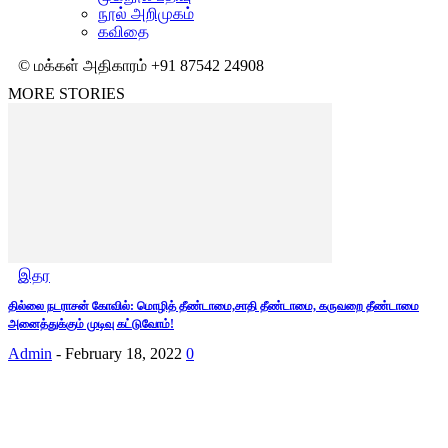
நூல் அறிமுகம்
கவிதை
© மக்கள் அதிகாரம் +91 87542 24908
MORE STORIES
இதர
தில்லை நடராசன் கோவில்: மொழித் தீண்டாமை,சாதி தீண்டாமை, கருவறை தீண்டாமை
அனைத்துக்கும் முடிவு கட்டுவோம்!
Admin
-
February 18, 2022
0