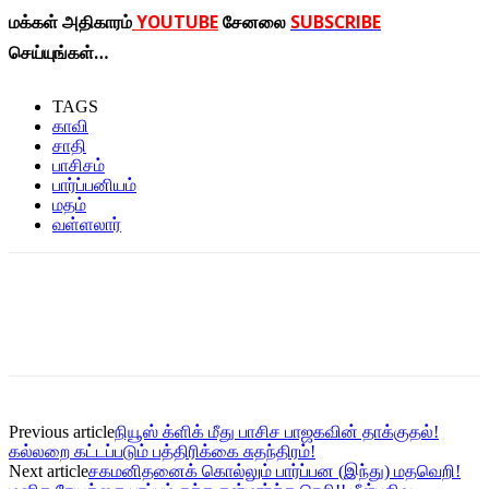
மக்கள் அதிகாரம்
YOUTUBE
சேனலை
SUBSCRIBE
செய்யுங்கள்…
TAGS
காவி
சாதி
பாசிசம்
பார்ப்பனியம்
மதம்
வள்ளலார்
Previous article
நியூஸ் க்ளிக் மீது பாசிச பாஜகவின் தாக்குதல்!
கல்லறை கட்டப்படும் பத்திரிக்கை சுதந்திரம்!
Next article
சகமனிதனைக் கொல்லும் பார்ப்பன (இந்து) மதவெறி!