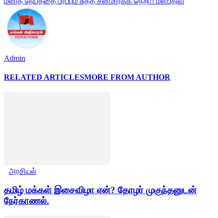
மனித நேயத்தை பரப்பும் சுத்த சன்மார்க்க நெறி!! மீள்பதிவு
Admin
RELATED ARTICLES
MORE FROM AUTHOR
அரசியல்
தமிழ் மக்கள் இசைவிழா ஏன்? தோழர் முகுந்தனுடன்
நேர்காணல்.