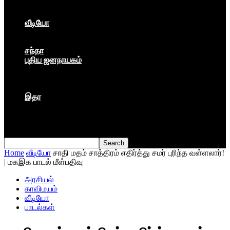
கார்ப்பரேட் மயம்
ஏகாதிபத்தியம்
வீடியோ
பேட்டி
பாடல்கள்
சந்தா
புதிய ஜனநாயகம்
மார்க்ஸிய லெனினின் இதழ்
தினசரி
தத்துவம்
இதர
முகநூல் பதிவு
நூல் அறிமுகம்
கவிதை
Home
வீடியோ
சாதி மதம் சாத்திரம் எதிர்த்து சமர் புரிந்த வள்ளலார்!
| மகஇக பாடல் மீள்பதிவு
அரசியல்
காவிமயம்
வீடியோ
பாடல்கள்