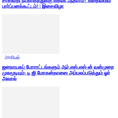
சரஸ்வதி நாகரிகத்துக்கு எங்கே ஆதாரம்? கதைவிடும்
பார்ப்பனக்கூட்டம்! | இசைவிழா
அரசியல்
ஜனநாயகப் போராட்டங்களும் ஆர்.எஸ்.எஸ்-ன் வன்முறை
முகமூடியும்: டி ஜி மோகன்தாஸை அம்பலப்படுத்தும் ஓர்
அலசல்