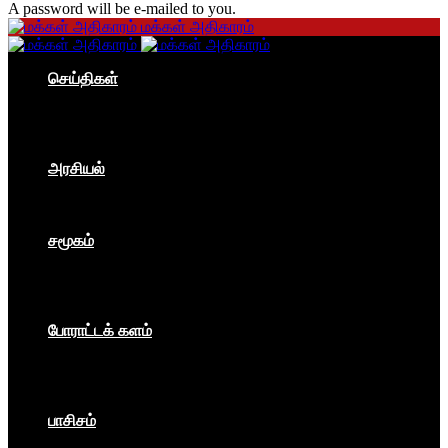
A password will be e-mailed to you.
மக்கள் அதிகாரம்
செய்திகள்
தமிழகம்
இந்தியா
உலகம்
பொருளாதாரம்
அரசியல்
ஐரோப்பா
ஆசியா
உலகம்
சமூகம்
கம்யூனிசம்
சோசலிசம்
கலை
பார்ப்பனீயம்
போராட்டக் களம்
மக்கள் அதிகாரம்
உலகம்
இந்தியா
இசை விழா
பாசிசம்
காவிமயம்