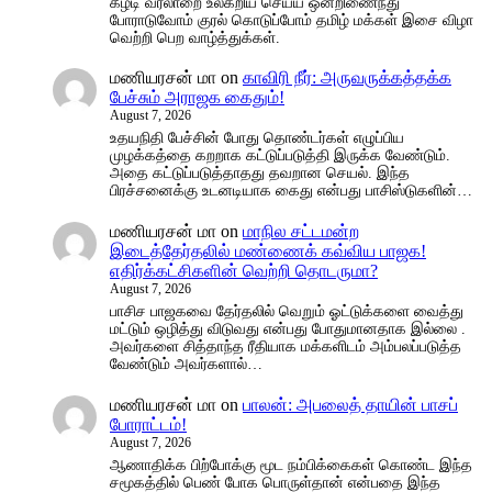
கீழடி வரலாறை உலகறிய செய்ய ஒன்றிணைந்து
போராடுவோம் குரல் கொடுப்போம் தமிழ் மக்கள் இசை விழா
வெற்றி பெற வாழ்த்துக்கள்.
மணியரசன் மா
on
காவிரி நீர்: அருவருக்கத்தக்க
பேச்சும் அராஜக கைதும்!
August 7, 2026
உதயநிதி பேச்சின் போது தொண்டர்கள் எழுப்பிய
முழக்கத்தை கறறாக கட்டுப்படுத்தி இருக்க வேண்டும்.
அதை கட்டுப்படுத்தாதது தவறான செயல். இந்த
பிரச்சனைக்கு உடனடியாக கைது என்பது பாசிஸ்டுகளின்…
மணியரசன் மா
on
மாநில சட்டமன்ற
இடைத்தேர்தலில் மண்ணைக் கவ்விய பாஜக!
எதிர்க்கட்சிகளின் வெற்றி தொடருமா?
August 7, 2026
பாசிச பாஜகவை தேர்தலில் வெறும் ஓட்டுக்களை வைத்து
மட்டும் ஒழித்து விடுவது என்பது போதுமானதாக இல்லை .
அவர்களை சித்தாந்த ரீதியாக மக்களிடம் அம்பலப்படுத்த
வேண்டும் அவர்களால்…
மணியரசன் மா
on
பாலன்: அபலைத் தாயின் பாசப்
போராட்டம்!
August 7, 2026
ஆணாதிக்க பிற்போக்கு மூட நம்பிக்கைகள் கொண்ட இந்த
சமூகத்தில் பெண் போக பொருள்தான் என்பதை இந்த