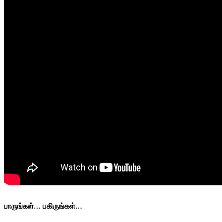
பாருங்கள்… பகிருங்கள்…