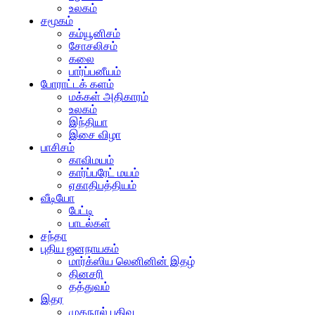
உலகம்
சமூகம்
கம்யூனிசம்
சோசலிசம்
கலை
பார்ப்பனீயம்
போராட்டக் களம்
மக்கள் அதிகாரம்
உலகம்
இந்தியா
இசை விழா
பாசிசம்
காவிமயம்
கார்ப்பரேட் மயம்
ஏகாதிபத்தியம்
வீடியோ
பேட்டி
பாடல்கள்
சந்தா
புதிய ஜனநாயகம்
மார்க்ஸிய லெனினின் இதழ்
தினசரி
தத்துவம்
இதர
முகநூல் பதிவு