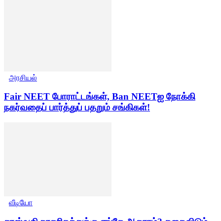
அரசியல்
Fair NEET போராட்டங்கள், Ban NEETஐ நோக்கி
நகர்வதைப் பார்த்துப் பதறும் சங்கிகள்!
வீடியோ