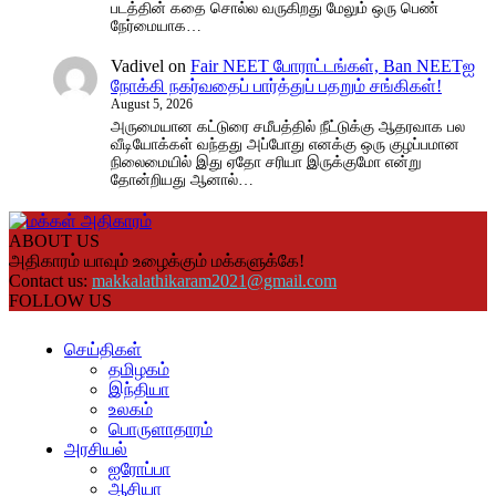
படத்தின் கதை சொல்ல வருகிறது மேலும் ஒரு பெண்
நேர்மையாக…
Vadivel
on
Fair NEET போராட்டங்கள், Ban NEETஐ
நோக்கி நகர்வதைப் பார்த்துப் பதறும் சங்கிகள்!
August 5, 2026
அருமையான கட்டுரை சமீபத்தில் நீட்டுக்கு ஆதரவாக பல
வீடியோக்கள் வந்தது அப்போது எனக்கு ஒரு குழப்பமான
நிலைமையில் இது ஏதோ சரியா இருக்குமோ என்று
தோன்றியது ஆனால்…
ABOUT US
அதிகாரம் யாவும் உழைக்கும் மக்களுக்கே!
Contact us:
makkalathikaram2021@gmail.com
FOLLOW US
செய்திகள்
தமிழகம்
இந்தியா
உலகம்
பொருளாதாரம்
அரசியல்
ஐரோப்பா
ஆசியா