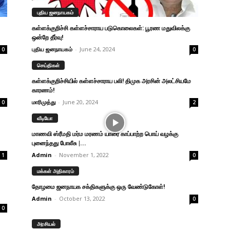
புதிய ஜனநாயகம்
கள்ளக்குறிச்சி கள்ளச்சாராய படுகொலைகள்: பூரண மதுவிலக்கு
ஒன்றே தீர்வு!
புதிய ஜனநாயகம்
-
June 24, 2024
0
0
செய்திகள்
கள்ளக்குறிச்சியில் கள்ளச்சாராய பலி! திமுக அரசின் அலட்சியமே
காரணம்!
மாரிமுத்து
-
June 20, 2024
0
2
வீடியோ
மாணவி ஸ்ரீமதி மர்ம மரணம் யாரை காப்பாற்ற பொய் வழக்கு
புனைந்தது போலீசு |...
Admin
-
November 1, 2022
1
0
மக்கள் அதிகாரம்
தோழமை ஜனநாயக சக்திகளுக்கு ஒரு வேண்டுகோள்!
Admin
-
October 13, 2022
0
0
அரசியல்