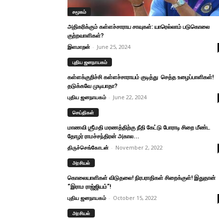
சமூகம்
அதிகரிக்கும் கள்ளச்சாராய சாவுகள்: யாரெல்லாம் படுகொலை
குற்றவாளிகள்?
இளமாறன்
-
June 25, 2024
புதிய ஜனநாயகம்
கள்ளக்குறிச்சி கள்ளச்சாராயம் குடித்து செத்த உழைப்பாளிகள்!
தடுக்கவே முடியாதா?
புதிய ஜனநாயகம்
-
June 22, 2024
செய்திகள்
மாணவி ஶ்ரீமதி மரணத்திற்கு நீதி கேட்டு போராடி சிறை மீண்ட
தோழர் ராமச்சந்திரன் அகால...
திருச்செங்கோடன்
-
November 2, 2022
அரசியல்
கொலையாளிகள் விடுதலை! நிரபராதிகள் சிறைக்குள்! இதுதான்
“இராம ராஜ்ஜியம்”!
புதிய ஜனநாயகம்
-
October 15, 2022
அரசியல்