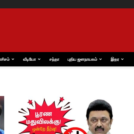
ாசிசம்
வீடியோ
சந்தா
புதிய ஜனநாயகம்
இதர