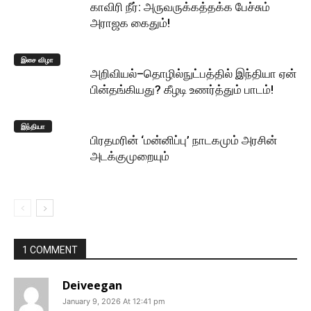
காவிரி நீர்: அருவருக்கத்தக்க பேச்சும்
அராஜக கைதும்!
இசை விழா
அறிவியல்–தொழில்நுட்பத்தில் இந்தியா ஏன்
பின்தங்கியது? கீழடி உணர்த்தும் பாடம்!
இந்தியா
பிரதமரின் ‘மன்னிப்பு’ நாடகமும் அரசின்
அடக்குமுறையும்
1 COMMENT
Deiveegan
January 9, 2026 At 12:41 pm