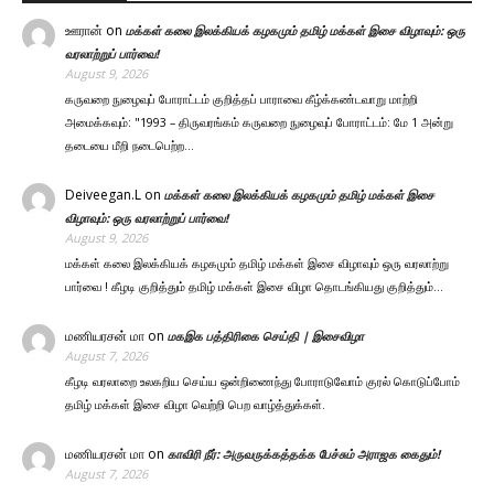
ஊரான்
on
மக்கள் கலை இலக்கியக் கழகமும் தமிழ் மக்கள் இசை விழாவும்: ஒரு
வரலாற்றுப் பார்வை!
August 9, 2026
கருவறை நுழைவுப் போராட்டம் குறித்தப் பாராவை கீழ்க்கண்டவாறு மாற்றி
அமைக்கவும்: "1993 – திருவரங்கம் கருவறை நுழைவுப் போராட்டம்: மே 1 அன்று
தடையை மீறி நடைபெற்ற…
Deiveegan.L
on
மக்கள் கலை இலக்கியக் கழகமும் தமிழ் மக்கள் இசை
விழாவும்: ஒரு வரலாற்றுப் பார்வை!
August 9, 2026
மக்கள் கலை இலக்கியக் கழகமும் தமிழ் மக்கள் இசை விழாவும் ஒரு வரலாற்று
பார்வை ! கீழடி குறித்தும் தமிழ் மக்கள் இசை விழா தொடங்கியது குறித்தும்…
மணியரசன் மா
on
மகஇக பத்திரிகை செய்தி | இசைவிழா
August 7, 2026
கீழடி வரலாறை உலகறிய செய்ய ஒன்றிணைந்து போராடுவோம் குரல் கொடுப்போம்
தமிழ் மக்கள் இசை விழா வெற்றி பெற வாழ்த்துக்கள்.
மணியரசன் மா
on
காவிரி நீர்: அருவருக்கத்தக்க பேச்சும் அராஜக கைதும்!
August 7, 2026