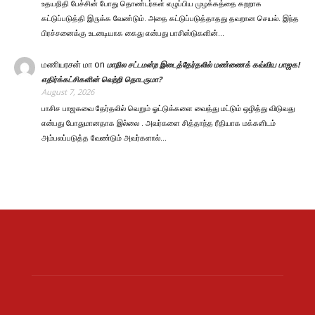
உதயநிதி பேச்சின் போது தொண்டர்கள் எழுப்பிய முழக்கத்தை கறறாக
கட்டுப்படுத்தி இருக்க வேண்டும். அதை கட்டுப்படுத்தாதது தவறான செயல். இந்த
பிரச்சனைக்கு உடனடியாக கைது என்பது பாசிஸ்டுகளின்…
மணியரசன் மா
on
மாநில சட்டமன்ற இடைத்தேர்தலில் மண்ணைக் கவ்விய பாஜக!
எதிர்க்கட்சிகளின் வெற்றி தொடருமா?
August 7, 2026
பாசிச பாஜகவை தேர்தலில் வெறும் ஓட்டுக்களை வைத்து மட்டும் ஒழித்து விடுவது
என்பது போதுமானதாக இல்லை . அவர்களை சித்தாந்த ரீதியாக மக்களிடம்
அம்பலப்படுத்த வேண்டும் அவர்களால்…