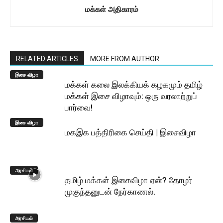
மக்கள் அதிகாரம்
RELATED ARTICLES
MORE FROM AUTHOR
இசை விழா
மக்கள் கலை இலக்கியக் கழகமும் தமிழ்
மக்கள் இசை விழாவும்: ஒரு வரலாற்றுப்
பார்வை!
இசை விழா
மகஇக பத்திரிகை செய்தி | இசைவிழா
அரசியல்
தமிழ் மக்கள் இசைவிழா ஏன்? தோழர்
முகுந்தனுடன் நேர்காணல்.
அரசியல்