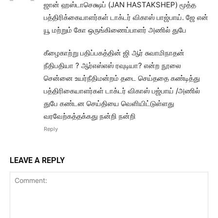
ஜான் ஹஸ்டாசெக்ஷப் (JAN HASTAKSHEP) மூத்த
பத்திரிக்கையாளர்கள் டாக்டர் விகாஸ் பாஜ்பாய். ஜே என்
யூ மற்றும் கோ ஒருங்கிணைப்பாளர் அணில் துபே
கீழைகாற்று பதிப்பகத்தின் ஜி ஆர் சுவாமிநாதன்
நீதிபதியா ? ஆர்எஸ்எஸ் ரவுடியா? என்ற நூலை
சென்னை உயர்நீதிமன்றம் தடை செய்ததை கண்டித்து
பத்திரிகையாளர்கள் டாக்டர் விகாஸ் பஜ்பாய் /அணில்
துபே கண்டன செய்தியை வெளியிட்டுள்ளது
வரவேற்கத்தக்கது நன்றி நன்றி
Reply
LEAVE A REPLY