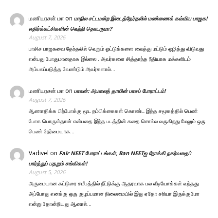
மணியரசன் மா
on
மாநில சட்டமன்ற இடைத்தேர்தலில் மண்ணைக் கவ்விய பாஜக!
எதிர்க்கட்சிகளின் வெற்றி தொடருமா?
August 7, 2026
பாசிச பாஜகவை தேர்தலில் வெறும் ஓட்டுக்களை வைத்து மட்டும் ஒழித்து விடுவது
என்பது போதுமானதாக இல்லை . அவர்களை சித்தாந்த ரீதியாக மக்களிடம்
அம்பலப்படுத்த வேண்டும் அவர்களால்…
மணியரசன் மா
on
பாலன்: அபலைத் தாயின் பாசப் போராட்டம்!
August 7, 2026
ஆணாதிக்க பிற்போக்கு மூட நம்பிக்கைகள் கொண்ட இந்த சமூகத்தில் பெண்
போக பொருள்தான் என்பதை இந்த படத்தின் கதை சொல்ல வருகிறது மேலும் ஒரு
பெண் நேர்மையாக…
Vadivel
on
Fair NEET போராட்டங்கள், Ban NEETஐ நோக்கி நகர்வதைப்
பார்த்துப் பதறும் சங்கிகள்!
August 5, 2026
அருமையான கட்டுரை சமீபத்தில் நீட்டுக்கு ஆதரவாக பல வீடியோக்கள் வந்தது
அப்போது எனக்கு ஒரு குழப்பமான நிலைமையில் இது ஏதோ சரியா இருக்குமோ
என்று தோன்றியது ஆனால்…