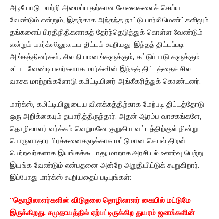
அடியோடு மாற்றி அமைப்ப தற்கான வேலைகளைச் செய்ய
வேண்டும் என்றும், இதற்காக அந்தந்த நாட்டு பார்லிமெண்ட்களிலும்
தங்களைப் பிரதிநிதிகளாகத் தேர்ந்தெடுத்துக் கொள்ள வேண்டும்
என்றும் மார்க்ஸினுடைய திட்டம் கூறியது. இந்தத் திட்டப்படி
அங்கத்தினர்கள், சில நியமனங்களுக்கும், கட்டுப்பாடு களுக்கும்
உட்பட வேண்டியவர்களாக மார்க்ஸின் இந்தத் திட்டத்தைச் சில
வாசக மாற்றங்களோடு கமிட்டியினர் அங்கீகரித்துக் கொண்டனர்.
மார்க்ஸ், கமிட்டியினுடைய விளக்கத்திற்காக மேற்படி திட்டத்தோடு
ஒரு அறிக்கையும் தயாரித்திருந்தார். அதன் ஆரம்ப வாசகங்களே,
தொழிலாளர் வர்க்கம் வெறுமனே குறுகிய வட்டத்திற்குள் நின்று
பொருளாதார பிரச்சனைகளுக்காக மட்டுமான செயல் திறன்
பெற்றவர்களாக இயங்கக்கூடாது; மாறாக அரசியல் உணர்வு பெற்று
இயங்க வேண்டும் என்பதனை அன்றே அறுதியிட்டுக் கூறுகிறார்.
இப்போது மார்க்ஸ் கூறியதைப் படியுங்கள்:
“தொழிலாளர்களின் விடுதலை தொழிலாளர் கையில் மட்டுமே
இருக்கிறது. சமுதாயத்தில் ஏற்பட்டிருக்கிற துயரம் ஜனங்களின்