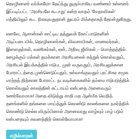
தொழிலாளர் வர்க்கமோ தேய்ந்து துரும்பாகிய வண்ணம் உள்ளனர்.
இப்படிப்பட்ட ‘அரசியலே கூடாது’ என்ற வாதம் ‘மேதாவிகள்’
மத்தியிலும் கூட நிலவுவதுதான் துயரம் மிக்கதாகத் தோன்றுகிறது.
எனவே, ஆசான்கள் காட்டிய தத்துவக் கோட்பாடுகளின்
அடிப்படையில், தொழிலாளர்கள், விவசாயிகள், மாணவர்கள்,
இளைஞர்கள், வணிகர்கள், ஏன், அறிவு ஜீவிகள் – மொத்தத்தில்
உழைக்கும் மக்கள் தமக்கான அரசியலைக் கற்றுக் கொள்வதும்,
அரசியல் இயக்கத்தில் ஈடுபட முன் வருவதும், அரசியலுக்கான
போராட்டத்தை முன்னெடுப்பதும், உள்வாங்குவதும் புரட்சிகர சமூக
மாற்றத் திற்கான போராட்ட நடவடிக்கைகளில் தம்மை ஈடுபடுத்திக்
கொள்வதும் காலத்தின் கட்டாயம் என்பதை அனைவரும்
உணர்வோமாக! அதை விடுத்து சாதி மத ஆன்மீக வெறித்
தனங்களில் தங்களை மாய்த்துக் கொண்டு காலங்களை நகர்த்திக்
கொண்டு செல்ல விரும்பினால் அனைவரது வாழ்வும் பாழ் படும்
என்பதையும் கவனத்திற் கொள்வோமாக!
எழில்மாறன்