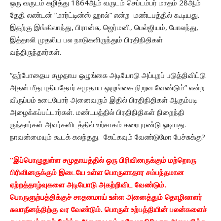
ஒரு வருடம் கழித்து 1864ஆம் வருடம் செப்டம்பர் மாதம் 28ஆம்
தேதி லண்டன் “மார்ட்டின்ஸ் ஹால்” என்ற மண்டபத்தில் கூடியது.
இதற்கு இங்கிலாந்து, பிரான்சு, ஜெர்மனி, பெல்ஜியம், போலந்து,
இத்தாலி முதலிய பல நாடுகளிருந்தும் பிரதிநிதிகள்
வந்திருந்தார்கள்.
“தற்போதைய சமுதாய ஒழுங்கை அடியோடு அப்புறப் படுத்திவிட்டு
அதன் மீது புதியதோர் சமுதாய ஒழுங்கை நிறுவ வேண்டும்” என்ற
விருப்பம் உடையோர் அனைவரும் இதில் பிரதிநிதிகள் ஆகும்படி
அழைக்கப்பட்டார்கள். மண்டபத்தில் பிரதிநிதிகள் நிறைந்தி
ருந்தார்கள் அவர்களிடத்தில் உற்சாகம் கரைபுரண்டு ஓடியது.
நாவன்மையும் கூடக் கலந்தது. கேட்கவும் வேண்டுமோ பேச்சுக்கு?
“இப்பொழுதுள்ள சமுதாயத்தில் ஒரு பிரிவினருக்கும் மற்றொரு
பிரிவினருக்கும் இடையே உள்ள பொருளாதார சம்பந்தமான
ஏற்றத்தாழ்வுகளை அடியோடு அகற்றிவிட வேண்டும்.
பொருளுற்பத்திக்குச் சாதனமாய் உள்ள அனைத்தும் தொழிலாளர்
சுவாதீனத்திற்கு வர வேண்டும். பொருள் உற்பத்தியின் பலன்களைச்