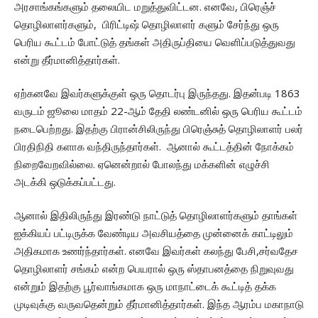
அரசாங்கங்களும் தலையிட மறுத்துவிட்டன. எனவே, பிரெஞ்ச்
தொழிலாளர்களும், பிரிட்டிஷ் தொழிலாளர் களும் சேர்ந்து ஒரு
பெரிய கூட்டம் போட்டுத் தங்கள் அதிருப்தியை வெளிப்படுத்துவது
என்று தீர்மானித்தார்கள்.
ஏற்கனவே இவர்களுக்குள் ஒரு தொடர்பு இருந்தது. இதன்படி 1863
வருடம் ஜூலை மாதம் 22-ஆம் தேதி லண்டனில் ஒரு பெரிய கூட்டம்
நடைபெற்றது. இதற்கு பிரான்சிலிருந்து பிரெஞ்சுத் தொழிலாளர் பலர்
பிரதிநிதி களாக வந்திருந்தார்கள். ஆனால் கூட்டத்தின் நோக்கம்
நிறைவேறவில்லை. ஏனென்றால் போலந்து மக்களின் எழுச்சி
அடக்கி ஒடுக்கப்பட்டது.
ஆனால் இதிலிருந்து இரண்டு நாட்டுத் தொழிலாளர்களும் தாங்கள்
ஐக்கியப் பட்டிருக்க வேண்டிய அவசியத்தை முன்னைக் காட்டிலும்
அதிகமாக உணர்ந்தார்கள். எனவே இவர்கள் கலந்து பேசி,சர்வதேச
தொழிலாளர் சங்கம் என்ற பெயரால் ஒரு ஸ்தாபனத்தை நிறுவுவது
என்றும் இதற்கு பூர்வாங்கமாக ஒரு மாநாட்டைக் கூட்டித் தக்க
முடிவுக்கு வருவதென்றும் தீர்மானித்தார்கள். இந்த ஆரம்ப மகாநாடு