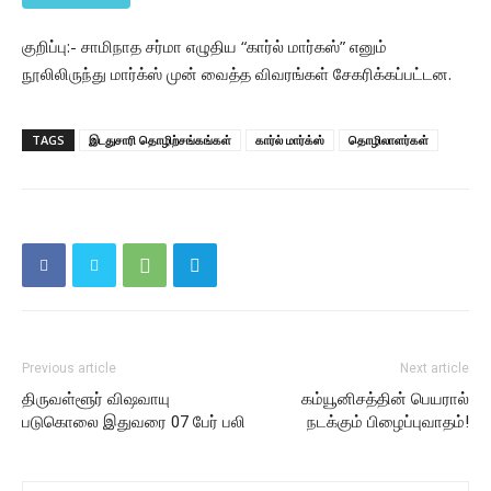
குறிப்பு:- சாமிநாத சர்மா எழுதிய “கார்ல் மார்கஸ்” எனும்
நூலிலிருந்து மார்க்ஸ் முன் வைத்த விவரங்கள் சேகரிக்கப்பட்டன.
TAGS
இடதுசாரி தொழிற்சங்கங்கள்
கார்ல் மார்க்ஸ்
தொழிலாளர்கள்
Previous article
Next article
திருவள்ளூர் விஷவாயு
கம்யூனிசத்தின் பெயரால்
படுகொலை இதுவரை 07 பேர் பலி
நடக்கும் பிழைப்புவாதம்!