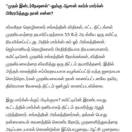
“முதல் இன்டர்நேஷனல்”-லுக்கு ஆசான் கார்ல் மார்க்ஸ்
பிரேரபித்தது தான் என்ன?
சர்வதேச தொழிலாளர் சங்கத்தின் விதிகள், சட்ட திட்டங்கள்
முதலியவற்றை தயாரிப்பதற்காக 55 பேர் அடங்கிய ஒரு கமிட்டி
நியமிக்கப்பட்டது. அதில் மார்க்ஸ்-சும் ஓர் அங்கத்தினன்.
ஜெர்மானியத் தொழிலாளர் பிரதிநிதியாக நியமனமானார்.
கமிட்டியினர் முதலில் சங்கத்தின் நோக்கங்கள், விதிகள்
முதலியனவற்றை விவரித்து ஒரு திட்டம் தயாரித்தனர். இதில்
அந்தக் காலத்தில் சம்பிரதாயமாக வழங்கப்பட்டு வந்த ஜனநாயக
சொற்றொடர்கள் முதலியவைகள் தான் காணப்பட்டனவே தவிர,
தீவிரமான வேலைத் திட்டம் ஒன்றும் காணப்படவில்லை.
இது மார்க்ஸ்-க்குப் பிடிக்குமா? கமிட்டியின் இரண்டாவது
கூட்டத்தில் மார்க்ஸ் தனியாகத் திட்டம் தயாரித்து ஆஜர்
படுத்தினார். சங்கத்தின் அங்கத்தினர்கள், தங்கள் பொது
நன்மையைக் கவனத்தில் கொண்டதோடு, முதலாளித்துவத்தை
அடிப்படையாகக் கொண்டுள்ள இப்பொழுதைய ஆட்சி முறையை