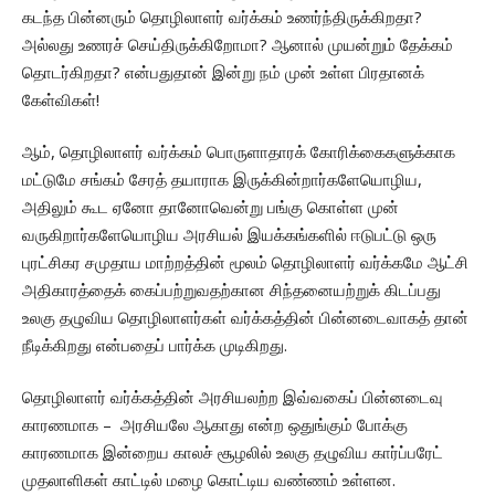
கடந்த பின்னரும் தொழிலாளர் வர்க்கம் உணர்ந்திருக்கிறதா?
அல்லது உணரச் செய்திருக்கிறோமா? ஆனால் முயன்றும் தேக்கம்
தொடர்கிறதா? என்பதுதான் இன்று நம் முன் உள்ள பிரதானக்
கேள்விகள்!
ஆம், தொழிலாளர் வர்க்கம் பொருளாதாரக் கோரிக்கைகளுக்காக
மட்டுமே சங்கம் சேரத் தயாராக இருக்கின்றார்களேயொழிய,
அதிலும் கூட ஏனோ தானோவென்று பங்கு கொள்ள முன்
வருகிறார்களேயொழிய அரசியல் இயக்கங்களில் ஈடுபட்டு ஒரு
புரட்சிகர சமுதாய மாற்றத்தின் மூலம் தொழிலாளர் வர்க்கமே ஆட்சி
அதிகாரத்தைக் கைப்பற்றுவதற்கான சிந்தனையற்றுக் கிடப்பது
உலகு தழுவிய தொழிலாளர்கள் வர்க்கத்தின் பின்னடைவாகத் தான்
நீடிக்கிறது என்பதைப் பார்க்க முடிகிறது.
தொழிலாளர் வர்க்கத்தின் அரசியலற்ற இவ்வகைப் பின்னடைவு
காரணமாக – அரசியலே ஆகாது என்ற ஒதுங்கும் போக்கு
காரணமாக இன்றைய காலச் சூழலில் உலகு தழுவிய கார்ப்பரேட்
முதலாளிகள் காட்டில் மழை கொட்டிய வண்ணம் உள்ளன.