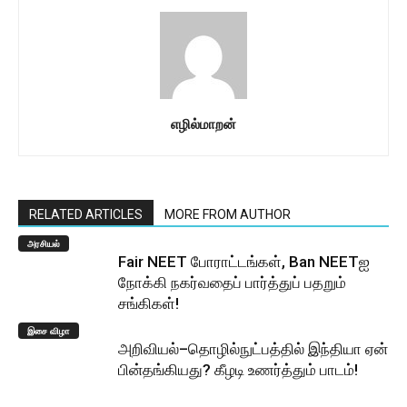
எழில்மாறன்
RELATED ARTICLES
MORE FROM AUTHOR
அரசியல்
Fair NEET போராட்டங்கள், Ban NEETஐ
நோக்கி நகர்வதைப் பார்த்துப் பதறும்
சங்கிகள்!
இசை விழா
அறிவியல்–தொழில்நுட்பத்தில் இந்தியா ஏன்
பின்தங்கியது? கீழடி உணர்த்தும் பாடம்!