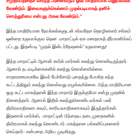
சமுதாயத்தைச் சேர்ந்த அனைவரும் ஒரே மாதிரியாக அனுபவிக்க
வேண்டும். இவைகளுக்கெல்லாம் முதல்படியாகத் தனிச்
சொத்துரிமை என்பது அகல வேண்டும்.”
இந்த மாதிரியான நோக்கங்களுடன் சர்வதேச தொழிலாளர் சங்கம்
ஒன்றை உருவாக்குவ தென மாநாட்டில் ஏக மனதாகத் தீர்மானிக்கப்
பட்டது. இதன்படி “முதல் இன்டர்நேஷனல்” உருவானது!
இந்த மாநாட்டில் ஆசான் கார்ல் மார்கஸ் கலந்து கொண்டிருந்தார்.
ஆனால் நடவடிக்கைகளில் கலந்து கொள்ளவில்லை.
சாதாரணமாகவே இவர் பேச்சோடு புதைந்து போகிற எந்த
கூட்டத்திலும் கலந்து கொள்வது வழக்கமில்லை. அந்த மாதிரியான
ஒரு கூட்டமாகத்தான் இந்த மாநாடு இருக்குமோ என்று முதலில்
நினைத்தார். ஆனால் இதில் கலந்துகொண்டவர்கள் பலர்
தீவிரவாதிகளா கவும், காரியவாதிகளாகவும் இருந்தார்கள்.
இதனால் மார்க்ஸ், மாநாட்டின் பிந்தைய நடைமுறைகளில்
தீவிரமாகக் கலந்து கொண்டார். மகத்தான பங்களிப்புகளைச்
செய்தார்- என்பதை அறிய முடிகிறது.