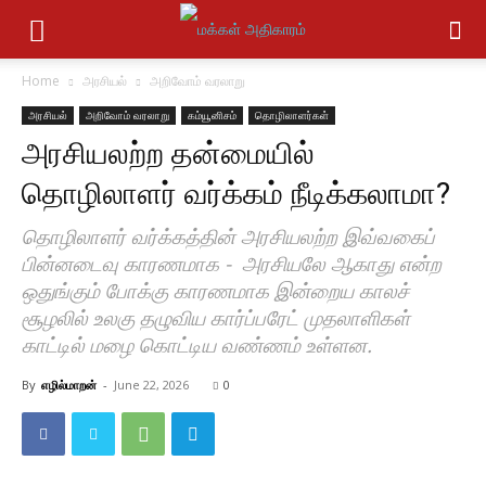
Home
அரசியல்
அறிவோம் வரலாறு
அரசியல்
அறிவோம் வரலாறு
கம்யூனிசம்
தொழிலாளர்கள்
அரசியலற்ற தன்மையில்
தொழிலாளர் வர்க்கம் நீடிக்கலாமா?
தொழிலாளர் வர்க்கத்தின் அரசியலற்ற இவ்வகைப்
பின்னடைவு காரணமாக - அரசியலே ஆகாது என்ற
ஒதுங்கும் போக்கு காரணமாக இன்றைய காலச்
சூழலில் உலகு தழுவிய கார்ப்பரேட் முதலாளிகள்
காட்டில் மழை கொட்டிய வண்ணம் உள்ளன.
By
எழில்மாறன்
-
June 22, 2026
0