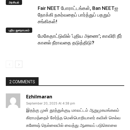
அரசியல்
Fair NEET போராட்டங்கள், Ban NEETஐ
நோக்கி நகர்வதைப் பார்த்துப் பதறும்
சங்கிகள்!
புதிய ஜனநாயகம்
மேகேதாட்டுவில் ‘புதிய அணை’; காவிரி நீர்
கானல் நீராவதை தடுத்திடு?
2 COMMENTS
Ezhilmaran
September 20, 2025 At 4:38 pm
இதற்கு முன் தூத்துக்குடி மாவட்டம் ஆறுமுகமங்கலம்
கிராமத்தைச் சேர்ந்த மென்பொறியாளர் கவின் செல்வ
கணேஷ் நெல்லையில் வைத்து ஆணவப் படுகொலை