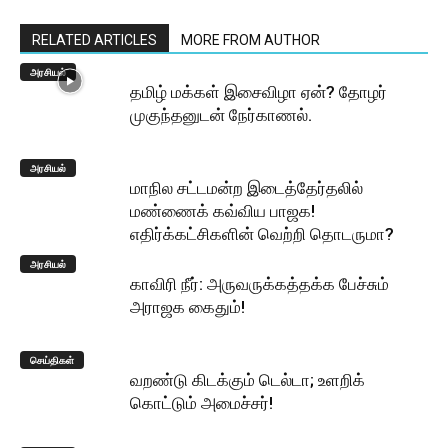
RELATED ARTICLES
MORE FROM AUTHOR
அரசியல்
தமிழ் மக்கள் இசைவிழா ஏன்? தோழர்
முகுந்தனுடன் நேர்காணல்.
அரசியல்
மாநில சட்டமன்ற இடைத்தேர்தலில்
மண்ணைக் கவ்விய பாஜக!
எதிர்க்கட்சிகளின் வெற்றி தொடருமா?
அரசியல்
காவிரி நீர்: அருவருக்கத்தக்க பேச்சும்
அராஜக கைதும்!
செய்திகள்
வறண்டு கிடக்கும் டெல்டா; உளறிக்
கொட்டும் அமைச்சர்!