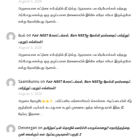
August 5, 2026
அருமையான கட்டுரை சமீபத்தில் நீட்டுக்கு ஆதரவாக பல வீடியோக்கள் வந்தது
அப்போது எனக்கு ஒரு குழப்பமான நிலைமையில் இங்கே ஏதோ சரியா இருக்குமோ
என்று தோன்றியது ஆனால்…
வேல்
on
Fair NEET போராட்டங்கள், Ban NEETஐ நோக்கி நகர்வதைப் பார்த்துப்
பதறும் சங்கிகள்!
August 5, 2026
அருமையான கட்டுரை சமீபத்தில் நீட்டுக்கு ஆதரவாக பல வீடியோக்கள் வந்தது
அப்போது எனக்கு ஒரு குழப்பமான நிலைமையில் இங்கே ஏதோ சரியா இருக்குமோ
என்று தோன்றியது ஆனால்…
Saamikunnu
on
Fair NEET போராட்டங்கள், Ban NEETஐ நோக்கி நகர்வதைப்
பார்த்துப் பதறும் சங்கிகள்!
August 5, 2026
அருமை தோழரே
.. பார்ப்பனிய வர்ணாசிரமம் கொள்கை அடிப்படையின் கீழ்
சூத்திரன் படிக்கக் கூடாது என கூறும் முறையை ஒத்த உள்ளது தான் இந்த நீட்
தேர்வு. இதனை…
Deiveegan
on
தமிழ்நாட்டின் தொழில் வளர்ச்சி யாருக்கானது? எதார்த்தத்தை
முன் வைக்கும் கள ஆய்வு முடிவுகள்! பகுதி 2