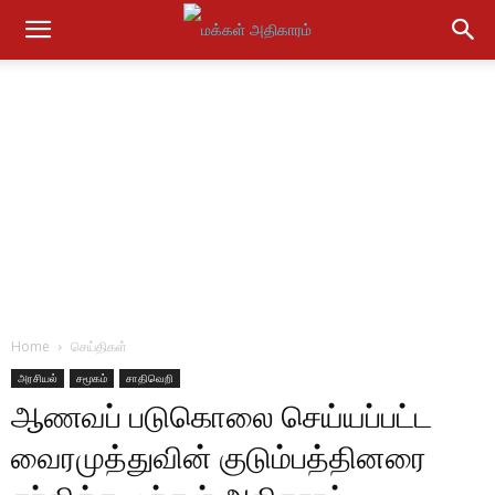
Home
செய்திகள்
அரசியல்
சமூகம்
சாதிவெறி
ஆணவப் படுகொலை செய்யப்பட்ட
வைரமுத்துவின் குடும்பத்தினரை