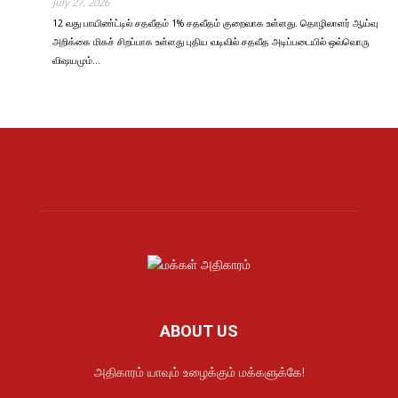
July 27, 2026
12 வது பாயிண்ட்டில் சதவீதம் 1% சதவீதம் குறைவாக உள்ளது. தொழிலாளர் ஆய்வு
அறிக்கை மிகச் சிறப்பாக உள்ளது புதிய வடிவில் சதவீத அடிப்படையில் ஒவ்வொரு
விஷயமும்…
ABOUT US
அதிகாரம் யாவும் உழைக்கும் மக்களுக்கே!