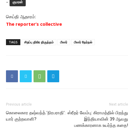
–
குமரன்
செய்தி ஆதாரம்:
The reporter’s collective
TAGS
சிறப்பு தீவிர திருத்தம்
பீகார்
பீகார் தேர்தல்
Previous article
Next article
கொலைகார தஷ்வந்த் ’நிரபராதி’:
ஸ்ரீதர் வேம்பு: கிராமத்தில் பிறந்து
யார் குற்றவாளி?
இந்தியாவின் 39 ஆவது
பணக்காரனாக உயர்ந்த கதை!