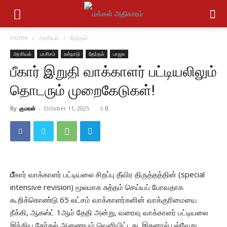
Home
அரசியல்
தேர்தல்
அரசியல்
பாசிசம்
உள்நாடு
தேர்தல்
பாஜக
பீகார் இறுதி வாக்காளர் பட்டியலிலும்
தொடரும் முறைகேடுகள்!
By
குமரன்
-
October 11, 2025
0
பீ
கார் வாக்காளர் பட்டியலை சிறப்பு தீவிர திருத்தத்தின் (special
intensive revision) மூலமாக சுத்தம் செய்யப் போவதாக
கூறிக்கொண்டு 65 லட்சம் வாக்காளர்களின் வாக்குரிமையை
நீக்கி, ஆகஸ்ட் 1ஆம் தேதி அன்று, வரைவு வாக்காளர் பட்டியலை
இந்திய தேர்தல் ஆணையம் வெளியிட்டது. இதனால் பல்வேறு