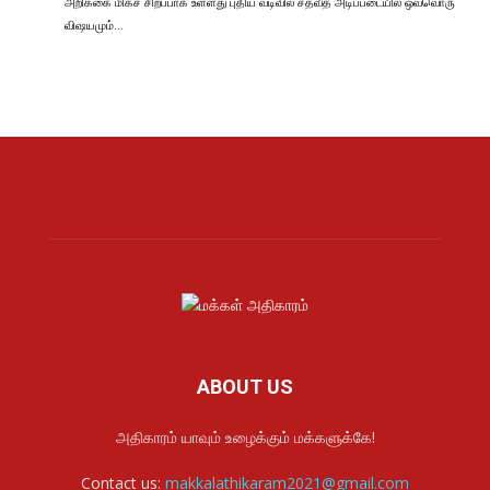
அறிக்கை மிகச் சிறப்பாக உள்ளது புதிய வடிவில் சதவீத அடிப்படையில் ஒவ்வொரு
விஷயமும்…
ABOUT US
அதிகாரம் யாவும் உழைக்கும் மக்களுக்கே!
Contact us:
makkalathikaram2021@gmail.com