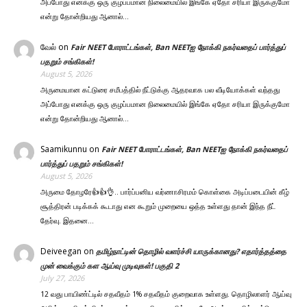
அப்போது எனக்கு ஒரு குழப்பமான நிலைமையில் இங்கே ஏதோ சரியா இருக்குமோ
என்று தோன்றியது ஆனால்…
வேல்
on
Fair NEET போராட்டங்கள், Ban NEETஐ நோக்கி நகர்வதைப் பார்த்துப்
பதறும் சங்கிகள்!
August 5, 2026
அருமையான கட்டுரை சமீபத்தில் நீட்டுக்கு ஆதரவாக பல வீடியோக்கள் வந்தது
அப்போது எனக்கு ஒரு குழப்பமான நிலைமையில் இங்கே ஏதோ சரியா இருக்குமோ
என்று தோன்றியது ஆனால்…
Saamikunnu
on
Fair NEET போராட்டங்கள், Ban NEETஐ நோக்கி நகர்வதைப்
பார்த்துப் பதறும் சங்கிகள்!
August 5, 2026
அருமை தோழரே👍👍👌.. பார்ப்பனிய வர்ணாசிரமம் கொள்கை அடிப்படையின் கீழ்
சூத்திரன் படிக்கக் கூடாது என கூறும் முறையை ஒத்த உள்ளது தான் இந்த நீட்
தேர்வு. இதனை…
Deiveegan
on
தமிழ்நாட்டின் தொழில் வளர்ச்சி யாருக்கானது? எதார்த்தத்தை
முன் வைக்கும் கள ஆய்வு முடிவுகள்! பகுதி 2
July 27, 2026
12 வது பாயிண்ட்டில் சதவீதம் 1% சதவீதம் குறைவாக உள்ளது. தொழிலாளர் ஆய்வு