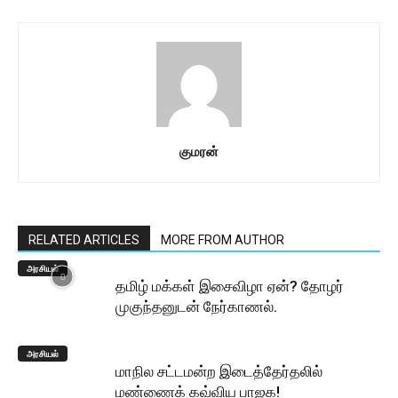
குமரன்
RELATED ARTICLES
MORE FROM AUTHOR
அரசியல்
தமிழ் மக்கள் இசைவிழா ஏன்? தோழர்
முகுந்தனுடன் நேர்காணல்.
அரசியல்
மாநில சட்டமன்ற இடைத்தேர்தலில்
மண்ணைக் கவ்விய பாஜக!