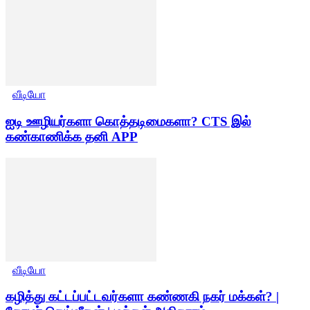
வீடியோ
ஐடி ஊழியர்களா கொத்தடிமைகளா? CTS இல்
கண்காணிக்க தனி APP
வீடியோ
கழித்து கட்டப்பட்டவர்களா கண்ணகி நகர் மக்கள்? |