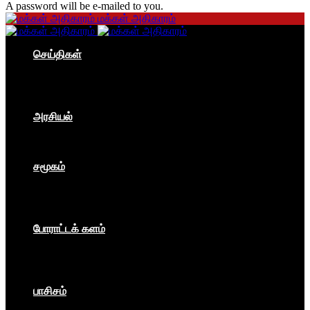
A password will be e-mailed to you.
மக்கள் அதிகாரம்
செய்திகள்
தமிழகம்
இந்தியா
உலகம்
பொருளாதாரம்
அரசியல்
ஐரோப்பா
ஆசியா
உலகம்
சமூகம்
கம்யூனிசம்
சோசலிசம்
கலை
பார்ப்பனீயம்
போராட்டக் களம்
மக்கள் அதிகாரம்
உலகம்
இந்தியா
இசை விழா
பாசிசம்
காவிமயம்