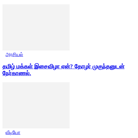
அரசியல்
தமிழ் மக்கள் இசைவிழா ஏன்? தோழர் முகுந்தனுடன்
நேர்காணல்.
வீடியோ