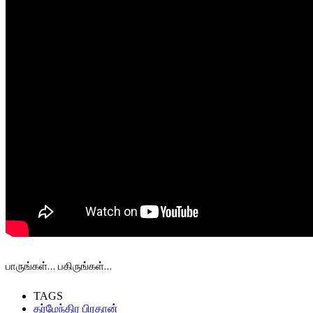
பாருங்கள்… பகிருங்கள்…
TAGS
தர்மேந்திர பிரதான்