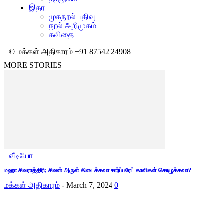
இதர
முகநூல் பதிவு
நூல் அறிமுகம்
கவிதை
© மக்கள் அதிகாரம் +91 87542 24908
MORE STORIES
வீடியோ
மஹா சிவராத்திரி; சிவன் அருள் கிடைக்கவா கார்ப்பரேட் காவிகள் கொழுக்கவா?
மக்கள் அதிகாரம்
-
March 7, 2024
0