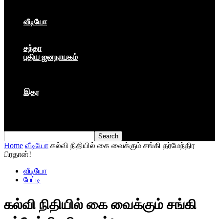
கார்ப்பரேட் மயம்
ஏகாதிபத்தியம்
வீடியோ
பேட்டி
பாடல்கள்
சந்தா
புதிய ஜனநாயகம்
மார்க்ஸிய லெனினின் இதழ்
தினசரி
தத்துவம்
இதர
முகநூல் பதிவு
நூல் அறிமுகம்
கவிதை
Home
வீடியோ
கல்வி நிதியில் கை வைக்கும் சங்கி தர்மேந்திர
பிரதான்!
வீடியோ
பேட்டி
கல்வி நிதியில் கை வைக்கும் சங்கி