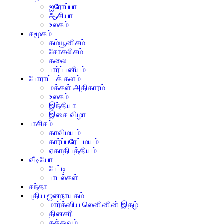
ஐரோப்பா
ஆசியா
உலகம்
சமூகம்
கம்யூனிசம்
சோசலிசம்
கலை
பார்ப்பனீயம்
போராட்டக் களம்
மக்கள் அதிகாரம்
உலகம்
இந்தியா
இசை விழா
பாசிசம்
காவிமயம்
கார்ப்பரேட் மயம்
ஏகாதிபத்தியம்
வீடியோ
பேட்டி
பாடல்கள்
சந்தா
புதிய ஜனநாயகம்
மார்க்ஸிய லெனினின் இதழ்
தினசரி
தத்துவம்