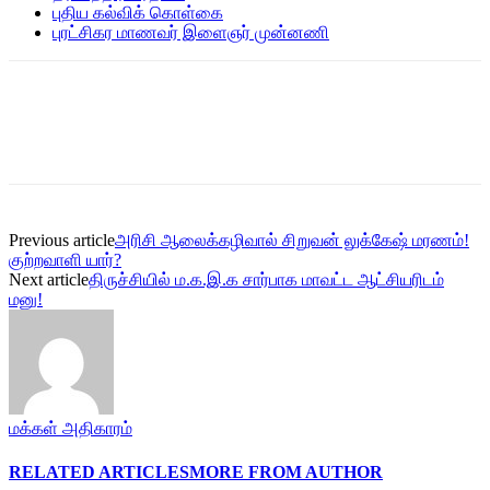
புதிய கல்விக் கொள்கை
புரட்சிகர மாணவர் இளைஞர் முன்னணி
Previous article
அரிசி ஆலைக்கழிவால் சிறுவன் லுக்கேஷ் மரணம்!
குற்றவாளி யார்?
Next article
திருச்சியில் ம.க.இ.க சார்பாக மாவட்ட ஆட்சியரிடம்
மனு!
மக்கள் அதிகாரம்
RELATED ARTICLES
MORE FROM AUTHOR