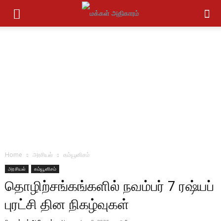
Home
அரசியல்
கம்யூனிசம்
அரசியல்
கம்யூனிசம்
தொழிற்சங்கங்களில் நவம்பர் 7 ரஷ்யப்
புரட்சி தின நிகழ்வுகள்