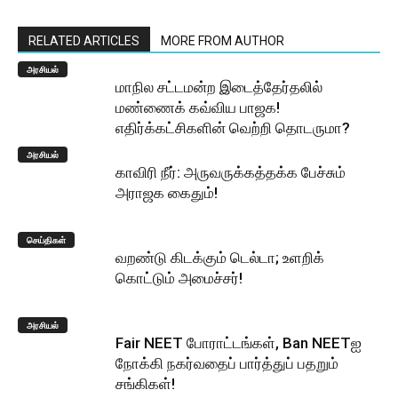
RELATED ARTICLES
MORE FROM AUTHOR
அரசியல்
மாநில சட்டமன்ற இடைத்தேர்தலில்
மண்ணைக் கவ்விய பாஜக!
எதிர்க்கட்சிகளின் வெற்றி தொடருமா?
அரசியல்
காவிரி நீர்: அருவருக்கத்தக்க பேச்சும்
அராஜக கைதும்!
செய்திகள்
வறண்டு கிடக்கும் டெல்டா; உளறிக்
கொட்டும் அமைச்சர்!
அரசியல்
Fair NEET போராட்டங்கள், Ban NEETஐ
நோக்கி நகர்வதைப் பார்த்துப் பதறும்
சங்கிகள்!