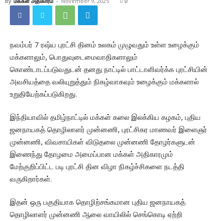
By
மக்கள் அதிகாரம்
-
November 9, 2025
0
நவம்பர் 7 ரஷ்ய புரட்சி தினம் உலகம் முழுவதும் உள்ள உழைக்கும்
மக்களாலும், பொதுவுடைமைவாதிகளாலும்
கொண்டாடப்படுவதுடன் தனது நாட்டில் பாட்டாளிவர்க்க புரட்சியின்
அவசியத்தை வலியுறுத்தும் நிகழ்வாகவும் உழைக்கும் மக்களால்
உறுதியேற்கப்படுகிறது.
இந்தியாவில் தமிழ்நாட்டில் மக்கள் கலை இலக்கிய கழகம், புதிய
ஜனநாயகத் தொழிலாளர் முன்னணி, புரட்சிகர மாணவர் இளைஞர்
முன்னணி, விவசாயிகள் விடுதலை முன்னணி தோழர்களுடன்
இணைந்து தோழமை அமைப்பான மக்கள் அதிகாரமும்
மேற்குறிப்பிட்ட படி புரட்சி தின விழா நிகழ்ச்சிகளை நடத்தி
வருகிறார்கள்.
இதன் ஒரு பகுதியாக தொழிற்சங்கமான புதிய ஜனநாயகத்
தொழிலாளர் முன்னணி ஆலை வாயிலில் செங்கொடி ஏற்றி