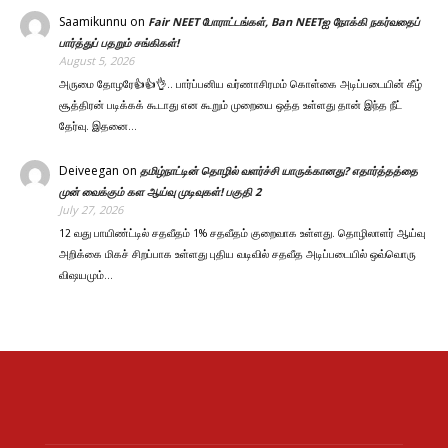
Saamikunnu
on
Fair NEET போராட்டங்கள், Ban NEETஐ நோக்கி நகர்வதைப்
பார்த்துப் பதறும் சங்கிகள்!
August 5, 2026
அருமை தோழரே👍👍👌.. பார்ப்பனிய வர்ணாசிரமம் கொள்கை அடிப்படையின் கீழ்
சூத்திரன் படிக்கக் கூடாது என கூறும் முறையை ஒத்த உள்ளது தான் இந்த நீட்
தேர்வு. இதனை…
Deiveegan
on
தமிழ்நாட்டின் தொழில் வளர்ச்சி யாருக்கானது? எதார்த்தத்தை
முன் வைக்கும் கள ஆய்வு முடிவுகள்! பகுதி 2
July 27, 2026
12 வது பாயிண்ட்டில் சதவீதம் 1% சதவீதம் குறைவாக உள்ளது. தொழிலாளர் ஆய்வு
அறிக்கை மிகச் சிறப்பாக உள்ளது புதிய வடிவில் சதவீத அடிப்படையில் ஒவ்வொரு
விஷயமும்…