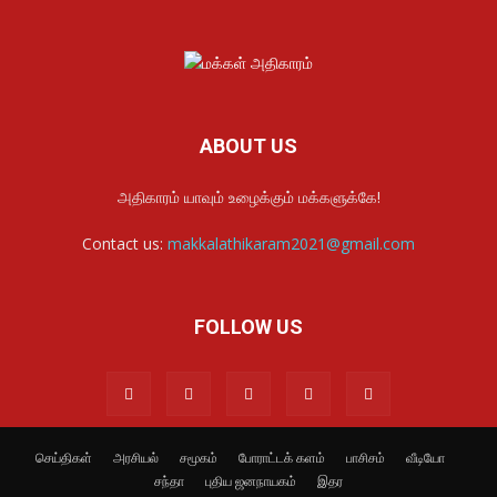
ABOUT US
அதிகாரம் யாவும் உழைக்கும் மக்களுக்கே!
Contact us:
makkalathikaram2021@gmail.com
FOLLOW US
செய்திகள்
அரசியல்
சமூகம்
போராட்டக் களம்
பாசிசம்
வீடியோ
சந்தா
புதிய ஜனநாயகம்
இதர