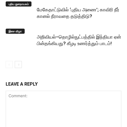
புதிய ஜனநாயகம்
மேகேதாட்டுவில் ‘புதிய அணை’; காவிரி நீர்
கானல் நீராவதை தடுத்திடு?
இசை விழா
அறிவியல்–தொழில்நுட்பத்தில் இந்தியா ஏன்
பின்தங்கியது? கீழடி உணர்த்தும் பாடம்!
LEAVE A REPLY