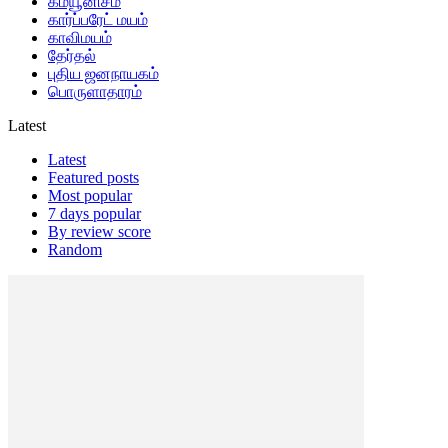
கம்யூனிசம்
கார்ப்பரேட் மயம்
காவிமயம்
தேர்தல்
புதிய ஜனநாயகம்
பொருளாதாரம்
Latest
Latest
Featured posts
Most popular
7 days popular
By review score
Random