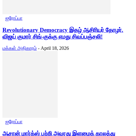
ஐரோப்பா
Revolutionary Democracy இதழ் ஆசிரியர் தோழர்.
விஜய் குமார் சிங்-குக்கு எமது சிவப்பஞ்சலி!
மக்கள் அதிகாரம்
-
April 18, 2026
ஐரோப்பா
ஆசான் மார்க்ஸ் பற்றி அவரது இளமைக் காலத்து