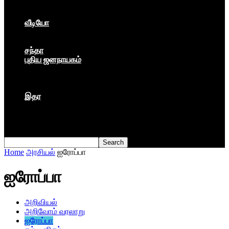
கார்ப்பரேட் மயம்
ஏகாதிபத்தியம்
வீடியோ
பேட்டி
பாடல்கள்
சந்தா
புதிய ஜனநாயகம்
மார்க்ஸிய லெனினின் இதழ்
தினசரி
தத்துவம்
இதர
முகநூல் பதிவு
நூல் அறிமுகம்
கவிதை
Home
அரசியல்
ஐரோப்பா
ஐரோப்பா
அறிவியல்
அறிவோம் வரலாறு
ஐரோப்பா