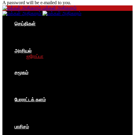
A password will be e-mailed to you.
மக்கள் அதிகாரம்
செய்திகள்
தமிழகம்
இந்தியா
உலகம்
பொருளாதாரம்
அரசியல்
ஐரோப்பா
ஆசியா
உலகம்
சமூகம்
கம்யூனிசம்
சோசலிசம்
கலை
பார்ப்பனீயம்
போராட்டக் களம்
மக்கள் அதிகாரம்
உலகம்
இந்தியா
இசை விழா
பாசிசம்
காவிமயம்