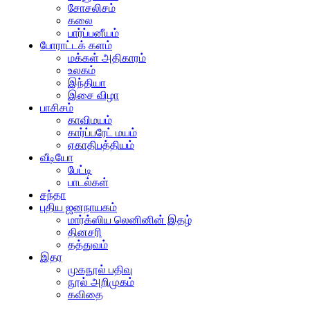
சோசலிசம்
கலை
பார்ப்பனீயம்
போராட்டக் களம்
மக்கள் அதிகாரம்
உலகம்
இந்தியா
இசை விழா
பாசிசம்
காவிமயம்
கார்ப்பரேட் மயம்
ஏகாதிபத்தியம்
வீடியோ
பேட்டி
பாடல்கள்
சந்தா
புதிய ஜனநாயகம்
மார்க்ஸிய லெனினின் இதழ்
தினசரி
தத்துவம்
இதர
முகநூல் பதிவு
நூல் அறிமுகம்
கவிதை