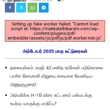
By
புதிய ஜனநாயகம்
-
October 26, 2025
0
Setting up fake worker failed: "Cannot load
script at: https://makkalathikaram.com/wp-
content/plugins/pdf-
embedder/assets/js/pdfjs/pdf.worker.min.js".
அக்டோபர் 2025 மாத கட்டுரைகள்
தலையங்கம்: கரூர் 42 மனித உயிர்கள் படுகொலை
பாசிச கோமாளி விஜயை கையாள வேண்டிய
அணுகுமுறை!
அமெரிக்க H-1B விசா கட்டணம் பன்மடங்கு
உயர்வு: யாருக்கு பாதிப்பு?