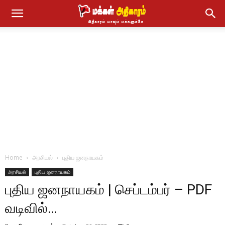
Home
அரசியல்
புதிய ஜனநாயகம்
அரசியல்
புதிய ஜனநாயகம்
புதிய ஜனநாயகம் | செப்டம்பர் – PDF
வடிவில்…