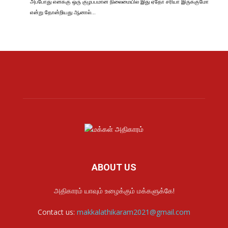
அப்போது எனக்கு ஒரு குழப்பமான நிலைமையில் இது ஏதோ சரியா இருக்குமோ
என்று தோன்றியது ஆனால்…
ABOUT US
அதிகாரம் யாவும் உழைக்கும் மக்களுக்கே!
Contact us:
makkalathikaram2021@gmail.com