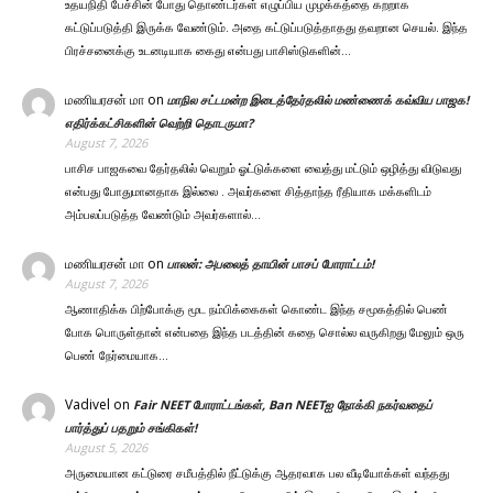
உதயநிதி பேச்சின் போது தொண்டர்கள் எழுப்பிய முழக்கத்தை கறறாக
கட்டுப்படுத்தி இருக்க வேண்டும். அதை கட்டுப்படுத்தாதது தவறான செயல். இந்த
பிரச்சனைக்கு உடனடியாக கைது என்பது பாசிஸ்டுகளின்…
மணியரசன் மா
on
மாநில சட்டமன்ற இடைத்தேர்தலில் மண்ணைக் கவ்விய பாஜக!
எதிர்க்கட்சிகளின் வெற்றி தொடருமா?
August 7, 2026
பாசிச பாஜகவை தேர்தலில் வெறும் ஓட்டுக்களை வைத்து மட்டும் ஒழித்து விடுவது
என்பது போதுமானதாக இல்லை . அவர்களை சித்தாந்த ரீதியாக மக்களிடம்
அம்பலப்படுத்த வேண்டும் அவர்களால்…
மணியரசன் மா
on
பாலன்: அபலைத் தாயின் பாசப் போராட்டம்!
August 7, 2026
ஆணாதிக்க பிற்போக்கு மூட நம்பிக்கைகள் கொண்ட இந்த சமூகத்தில் பெண்
போக பொருள்தான் என்பதை இந்த படத்தின் கதை சொல்ல வருகிறது மேலும் ஒரு
பெண் நேர்மையாக…
Vadivel
on
Fair NEET போராட்டங்கள், Ban NEETஐ நோக்கி நகர்வதைப்
பார்த்துப் பதறும் சங்கிகள்!
August 5, 2026
அருமையான கட்டுரை சமீபத்தில் நீட்டுக்கு ஆதரவாக பல வீடியோக்கள் வந்தது