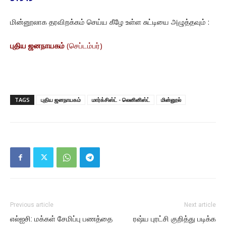
மின்னூலாக தரவிறக்கம் செய்ய கீழே உள்ள சுட்டியை அழுத்தவும் :
புதிய ஜனநாயகம்
(செப்டம்பர்)
TAGS
புதிய ஜனநாயகம்
மார்க்சிஸ்ட் - லெனினிஸ்ட்
மின்னூல்
Previous article
Next article
எல்ஐசி: மக்கள் சேமிப்பு பணத்தை
ரஷ்ய புரட்சி குறித்து படிக்க