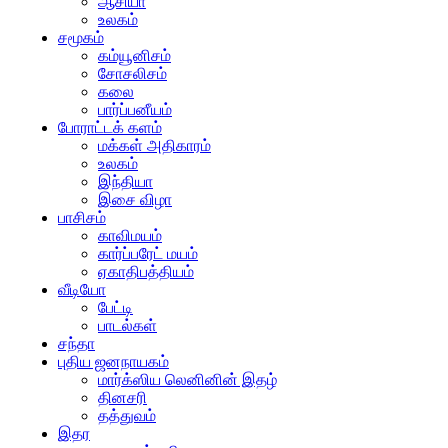
ஆசியா
உலகம்
சமூகம்
கம்யூனிசம்
சோசலிசம்
கலை
பார்ப்பனீயம்
போராட்டக் களம்
மக்கள் அதிகாரம்
உலகம்
இந்தியா
இசை விழா
பாசிசம்
காவிமயம்
கார்ப்பரேட் மயம்
ஏகாதிபத்தியம்
வீடியோ
பேட்டி
பாடல்கள்
சந்தா
புதிய ஜனநாயகம்
மார்க்ஸிய லெனினின் இதழ்
தினசரி
தத்துவம்
இதர