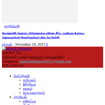
சாதிவெறி
கிருஷ்ணகிரி ஆணவப் படுகொலைக்கு எதிரான தீர்ப்பு: உறுதியாக போராடிய
அனுசுயாவுக்கும் தோழர்களுக்கும் கிடைத்த வெற்றி!
நந்தன்
-
November 18, 2025
0
ABOUT US
அதிகாரம் யாவும் உழைக்கும் மக்களுக்கே!
Contact us:
makkalathikaram2021@gmail.com
FOLLOW US
செய்திகள்
தமிழகம்
இந்தியா
உலகம்
பொருளாதாரம்
அரசியல்
ஐரோப்பா