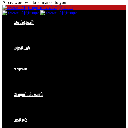
A password will be e-mailed to you.
மக்கள் அதிகாரம்
செய்திகள்
தமிழகம்
இந்தியா
உலகம்
பொருளாதாரம்
அரசியல்
ஐரோப்பா
ஆசியா
உலகம்
சமூகம்
கம்யூனிசம்
சோசலிசம்
கலை
பார்ப்பனீயம்
போராட்டக் களம்
மக்கள் அதிகாரம்
உலகம்
இந்தியா
இசை விழா
பாசிசம்
காவிமயம்