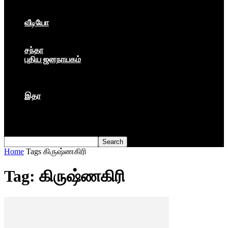
கார்ப்பரேட் மயம்
ஏகாதிபத்தியம்
வீடியோ
பேட்டி
பாடல்கள்
சந்தா
புதிய ஜனநாயகம்
மார்க்ஸிய லெனினின் இதழ்
தினசரி
தத்துவம்
இதர
முகநூல் பதிவு
நூல் அறிமுகம்
கவிதை
Home
Tags
கிருஷ்ணகிரி
Tag: கிருஷ்ணகிரி