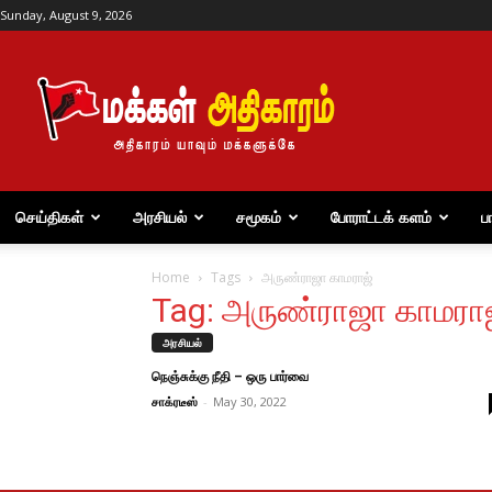
Sunday, August 9, 2026
மக்கள்
அதிகாரம்
செய்திகள்
அரசியல்
சமூகம்
போராட்டக் களம்
ப
Home
Tags
அருண்ராஜா காமராஜ்
Tag: அருண்ராஜா காமரா
அரசியல்
நெஞ்சுக்கு நீதி – ஒரு பார்வை
சாக்ரடீஸ்
-
May 30, 2022