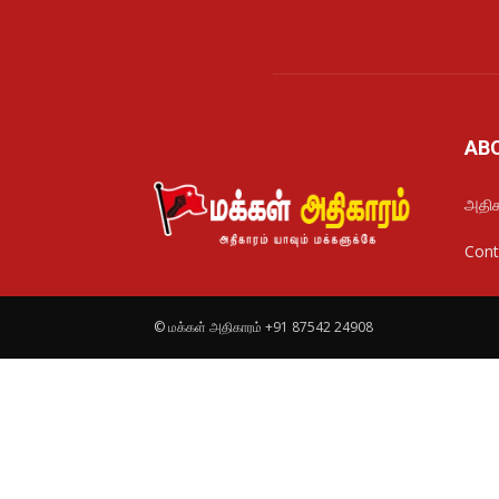
AB
அதிக
Cont
© மக்கள் அதிகாரம் +91 87542 24908