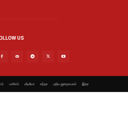
OLLOW US
ளம்
பாசிசம்
வீடியோ
சந்தா
புதிய ஜனநாயகம்
இதர