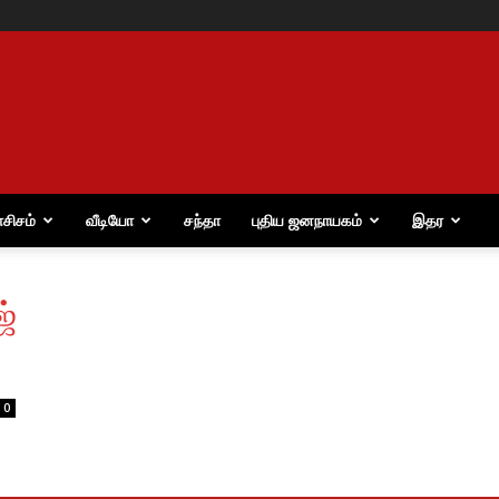
ாசிசம்
வீடியோ
சந்தா
புதிய ஜனநாயகம்
இதர
ஜ்
0