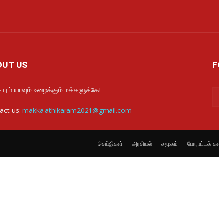
OUT US
F
ாரம் யாவும் உழைக்கும் மக்களுக்கே!
act us:
makkalathikaram2021@gmail.com
செய்திகள்
அரசியல்
சமூகம்
போராட்டக் க