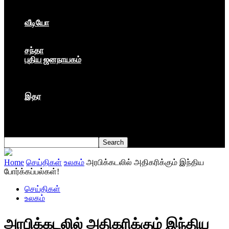
கார்ப்பரேட் மயம்
ஏகாதிபத்தியம்
வீடியோ
பேட்டி
பாடல்கள்
சந்தா
புதிய ஜனநாயகம்
மார்க்ஸிய லெனினின் இதழ்
தினசரி
தத்துவம்
இதர
முகநூல் பதிவு
நூல் அறிமுகம்
கவிதை
Home
செய்திகள்
உலகம்
அரபிக்கடலில் அதிகரிக்கும் இந்திய
போர்க்கப்பல்கள்!
செய்திகள்
உலகம்
அரபிக்கடலில் அதிகரிக்கும் இந்திய