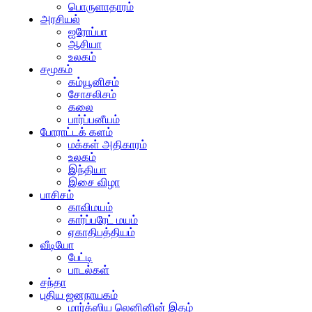
பொருளாதாரம்
அரசியல்
ஐரோப்பா
ஆசியா
உலகம்
சமூகம்
கம்யூனிசம்
சோசலிசம்
கலை
பார்ப்பனீயம்
போராட்டக் களம்
மக்கள் அதிகாரம்
உலகம்
இந்தியா
இசை விழா
பாசிசம்
காவிமயம்
கார்ப்பரேட் மயம்
ஏகாதிபத்தியம்
வீடியோ
பேட்டி
பாடல்கள்
சந்தா
புதிய ஜனநாயகம்
மார்க்ஸிய லெனினின் இதழ்