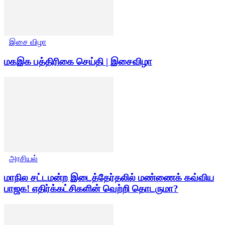
இசை விழா
மகஇக பத்திரிகை செய்தி | இசைவிழா
அரசியல்
மாநில சட்டமன்ற இடைத்தேர்தலில் மண்ணைக் கவ்விய
பாஜக! எதிர்க்கட்சிகளின் வெற்றி தொடருமா?