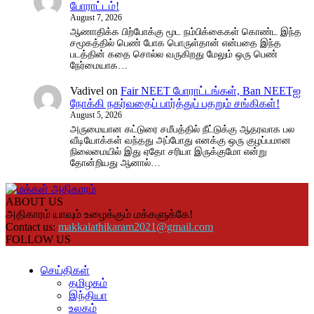
போராட்டம்!
August 7, 2026
ஆணாதிக்க பிற்போக்கு மூட நம்பிக்கைகள் கொண்ட இந்த
சமூகத்தில் பெண் போக பொருள்தான் என்பதை இந்த
படத்தின் கதை சொல்ல வருகிறது மேலும் ஒரு பெண்
நேர்மையாக…
Vadivel
on
Fair NEET போராட்டங்கள், Ban NEETஐ
நோக்கி நகர்வதைப் பார்த்துப் பதறும் சங்கிகள்!
August 5, 2026
அருமையான கட்டுரை சமீபத்தில் நீட்டுக்கு ஆதரவாக பல
வீடியோக்கள் வந்தது அப்போது எனக்கு ஒரு குழப்பமான
நிலைமையில் இது ஏதோ சரியா இருக்குமோ என்று
தோன்றியது ஆனால்…
ABOUT US
அதிகாரம் யாவும் உழைக்கும் மக்களுக்கே!
Contact us:
makkalathikaram2021@gmail.com
FOLLOW US
செய்திகள்
தமிழகம்
இந்தியா
உலகம்