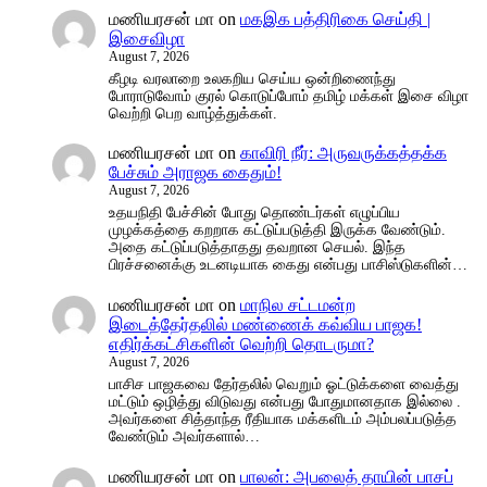
மணியரசன் மா
on
மகஇக பத்திரிகை செய்தி |
இசைவிழா
August 7, 2026
கீழடி வரலாறை உலகறிய செய்ய ஒன்றிணைந்து
போராடுவோம் குரல் கொடுப்போம் தமிழ் மக்கள் இசை விழா
வெற்றி பெற வாழ்த்துக்கள்.
மணியரசன் மா
on
காவிரி நீர்: அருவருக்கத்தக்க
பேச்சும் அராஜக கைதும்!
August 7, 2026
உதயநிதி பேச்சின் போது தொண்டர்கள் எழுப்பிய
முழக்கத்தை கறறாக கட்டுப்படுத்தி இருக்க வேண்டும்.
அதை கட்டுப்படுத்தாதது தவறான செயல். இந்த
பிரச்சனைக்கு உடனடியாக கைது என்பது பாசிஸ்டுகளின்…
மணியரசன் மா
on
மாநில சட்டமன்ற
இடைத்தேர்தலில் மண்ணைக் கவ்விய பாஜக!
எதிர்க்கட்சிகளின் வெற்றி தொடருமா?
August 7, 2026
பாசிச பாஜகவை தேர்தலில் வெறும் ஓட்டுக்களை வைத்து
மட்டும் ஒழித்து விடுவது என்பது போதுமானதாக இல்லை .
அவர்களை சித்தாந்த ரீதியாக மக்களிடம் அம்பலப்படுத்த
வேண்டும் அவர்களால்…
மணியரசன் மா
on
பாலன்: அபலைத் தாயின் பாசப்