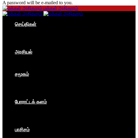
A password will be e-mailed to you.
மக்கள் அதிகாரம்
செய்திகள்
தமிழகம்
இந்தியா
உலகம்
பொருளாதாரம்
அரசியல்
ஐரோப்பா
ஆசியா
உலகம்
சமூகம்
கம்யூனிசம்
சோசலிசம்
கலை
பார்ப்பனீயம்
போராட்டக் களம்
மக்கள் அதிகாரம்
உலகம்
இந்தியா
இசை விழா
பாசிசம்
காவிமயம்