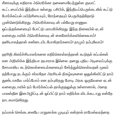
சீனாவுக்கு எதிராக அமெரிக்கா தலைமையேற்றுள்ள குவாட்
கூட்டமைப்பில் இந்தியா உள்ளது. பசிபிக், இந்தியப்பெருங்கடலில் கூட்டு
போர்க்கப்பல் பயிற்சியையும், ரோந்தையும் பெருமிதத்தோடு
முன்னெடுக்கிறது. அமெரிக்காவுடன் பல்வேறு ராணுவ
ஒப்பந்தங்களையும் போட்டு பராமரிக்கிறது. இந்த நிலையில் ஏடன்
வளைகுடாவில் அமெரிக்காவுடன் கைகோர்க்கவில்லையாம்!
தனியாகத்தான் சண்டையிடபோகிறார்களாம்! நாமும் நம்புவோம்!
ஹூதி கிளர்ச்சியாளர்களை எதிர்கொள்ளத்தான் கூடுதல் கப்பல்கள்
என அறிவிக்க இந்தியா தயாராக இல்லை. தனது புதிய அடிவைப்புக்கு
சோமாலிய கடற்கொள்ளையர்களையும் சேர்த்துக்கொள்வதன் மூலம்
தற்போது நடக்கும் சர்வதேச அரசியல் நிகழ்வுகளை ஒதுக்கிவிட்டு நாம்
துண்டாகவே பார்ப்போம் என நம்புகிறது மோடி அரசு. ஒருவேளை ஏடன்
வளைகுடாவில் நம் போர்க்கப்பல் தாக்குதலுக்கு உள்ளானால், அதை
பாலஸ்தீன இனஅழிப்புடன் ஒப்பிட்டு நாம் எதிர்க்க விடக்கூடாது என்றே
நாடகமாடுகிறது.
நம்மால் செங்கடலையே பாதுகாக்க முடியும் என்றால் ராமேஸ்வரத்தை