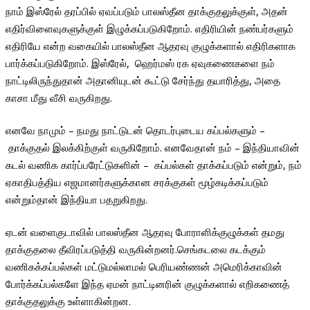
நாம் இஸ்ரேல் தரப்பில் ஏவப்படும் பாலஸ்தீன தாக்குதலுக்குள், அதன்
எதிர்விளைவுகளுக்குள் இழுக்கப்படுகிறோம். எதிரியின் நண்பர்களும்
எதிரியே என்ற வகையில் பாலஸ்தீன ஆதரவு குழுக்களால் எதிரிகளாக
பார்க்கப்படுகிறோம். இஸ்ரேல், ஹெர்மஸ் ரக ஏவுகணைகளை நம்
நாட்டிலிருந்துதான் அதானியுடன் கூட்டு சேர்ந்து தயாரித்து, அதை
காசா மீது வீசி வருகிறது.
எனவே நாமும் – நமது நாட்டுடன் தொடர்புடைய கப்பல்களும் –
தாக்குதல் இலக்கிற்குள் வருகிறோம். எனவேதான் நம் – இந்தியாவின்
கடல் வணிக கார்ப்பரேட்டுகளின் – கப்பல்கள் தாக்கப்படும் என்றும், நம்
ஏகாதிபத்திய எஜமானர்களுக்கான சரக்குகள் மூழ்கடிக்கப்படும்
என்றும்தான் இந்தியா பதறுகிறது.
ஏடன் வளைகுடாவில் பாலஸ்தீன ஆதரவு போராளிக்குழுக்கள் தமது
தாக்குதலை தீவிரப்படுத்தி வருகின்றனர்.செங்கடலை கடக்கும்
வணிகக்கப்பல்கள் மட்டுமல்லாமல் பெரியண்ணன் அமெரிக்காவின்
போர்க்கப்பல்களே இந்த ஏமன் நாட்டினரின் குழுக்களால் எறிகணைத்
தாக்குதலுக்கு உள்ளாகின்றன.